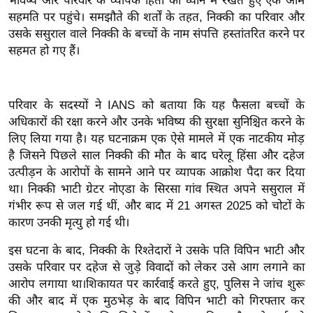
भविष्य और परिवार के व्यापक हितों को ध्यान में रखते हुए एक आम
ख्सि
सहमति पर पहुंचे।
समझौते की शर्तों के तहत, निक्की का परिवार और
य
उसके ससुराल वाले निक्की के बच्चों के नाम संपत्ति हस्तांतरित करने पर
त
सहमत हो गए हैं।
यं
ग
इं
परिवार के सदस्यों ने IANS को बताया कि यह फैसला बच्चों के
डि
अधिकारों की रक्षा करने और उनके भविष्य की सुरक्षा सुनिश्चित करने के
या
लिए लिया गया है।
यह घटनाक्रम एक ऐसे मामले में एक नाटकीय मोड़
है जिसने पिछले साल निक्की की मौत के बाद घरेलू हिंसा और दहेज
सा
उत्पीड़न के आरोपों के सामने आने पर व्यापक आक्रोश पैदा कर दिया
हि
था।
निक्की भाटी ग्रेटर नोएडा के सिरसा गांव स्थित अपने ससुराल में
त्य
गंभीर रूप से जल गई थीं, और बाद में 21 अगस्त 2025 को चोटों के
ज
कारण उनकी मृत्यु हो गई थी।
ग
त
इस घटना के बाद, निक्की के रिश्तेदारों ने उसके पति विपिन भाटी और
उसके परिवार पर दहेज से जुड़े विवादों को लेकर उसे आग लगाने का
ऑ
आरोप लगाया था।
शिकायत पर कार्रवाई करते हुए, पुलिस ने जांच शुरू
टो
की और बाद में एक मुठभेड़ के बाद विपिन भाटी को गिरफ्तार कर
व