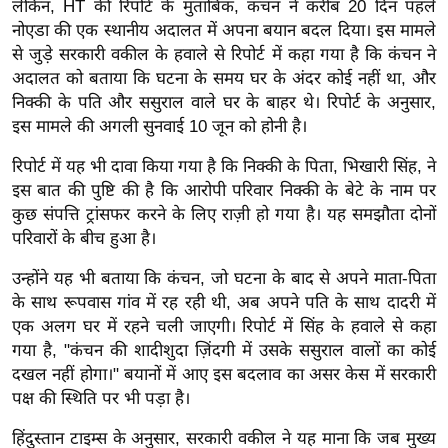
ड
लेकिन, HT की रिपोर्ट के मुताबिक, कंचन ने करीब 20 दिन पहले
हॉ
नोएडा की एक स्थानीय अदालत में अपना बयान बदल दिया।
इस मामले
से जुड़े सरकारी वकील के हवाले से रिपोर्ट में कहा गया है कि कंचन ने
ली
अदालत को बताया कि घटना के समय घर के अंदर कोई नहीं था, और
वु
निक्की के पति और ससुराल वाले घर के बाहर थे।
रिपोर्ट के अनुसार,
ड
इस मामले की अगली सुनवाई 10 जून को होनी है।
फि
ल्म
रिपोर्ट में यह भी दावा किया गया है कि निक्की के पिता, भिखारी सिंह, ने
इस बात की पुष्टि की है कि आरोपी परिवार निक्की के बेटे के नाम पर
स
कुछ संपत्ति ट्रांसफर करने के लिए राज़ी हो गया है। यह समझौता दोनों
मी
परिवारों के बीच हुआ है।
क्षा
B
उन्होंने यह भी बताया कि कंचन, जो घटना के बाद से अपने माता-पिता
r
के साथ रूपवास गांव में रह रही थी, अब अपने पति के साथ दादरी में
e
एक अलग घर में रहने चली जाएगी।
रिपोर्ट में सिंह के हवाले से कहा
गया है, "कंचन की शादीशुदा ज़िंदगी में उसके ससुराल वालों का कोई
a
दखल नहीं होगा।"
बयानों में आए इस बदलाव का असर केस में सरकारी
k
पक्ष की स्थिति पर भी पड़ा है।
i
n
हिंदुस्तान टाइम्स के अनुसार, सरकारी वकील ने यह माना कि जब मुख्य