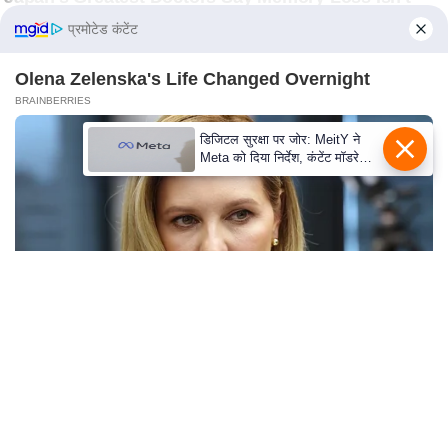
S
प्रमोटेड कंटेंट
O
u
Olena Zelenska's Life Changed Overnight
r
BRAINBERRIES
T
e
डिजिटल सुरक्षा पर जोर: MeitY ने
Meta को दिया निर्देश, कंटेंट मॉडरेशन
a
मजबूत करे
m
E
x
p
e
r
t
P
Why everything you thought you knew about
water might be wrong
a
CTA LOVE
n