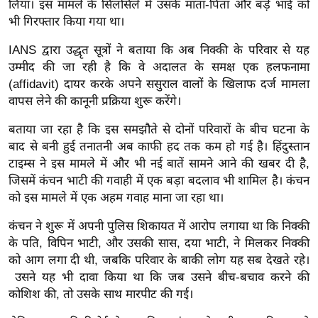
लिया।
इस मामले के सिलसिले में उसके माता-पिता और बड़े भाई को
र्ल्ड
भी गिरफ्तार किया गया था।
न्यू
IANS द्वारा उद्धृत सूत्रों ने बताया कि अब निक्की के परिवार से यह
ज
उम्मीद की जा रही है कि वे अदालत के समक्ष एक हलफनामा
ब्री
(affidavit) दायर करके अपने ससुराल वालों के खिलाफ दर्ज मामला
फ
वापस लेने की कानूनी प्रक्रिया शुरू करेंगे।
म
नो
बताया जा रहा है कि इस समझौते से दोनों परिवारों के बीच घटना के
बाद से बनी हुई तनातनी अब काफी हद तक कम हो गई है। हिंदुस्तान
रं
टाइम्स ने इस मामले में और भी नई बातें सामने आने की खबर दी है,
ज
जिसमें कंचन भाटी की गवाही में एक बड़ा बदलाव भी शामिल है। कंचन
न
को इस मामले में एक अहम गवाह माना जा रहा था।
ज
ग
कंचन ने शुरू में अपनी पुलिस शिकायत में आरोप लगाया था कि निक्की
त
के पति, विपिन भाटी, और उसकी सास, दया भाटी, ने मिलकर निक्की
को आग लगा दी थी, जबकि परिवार के बाकी लोग यह सब देखते रहे।
बॉ
उसने यह भी दावा किया था कि जब उसने बीच-बचाव करने की
ली
कोशिश की, तो उसके साथ मारपीट की गई।
वु