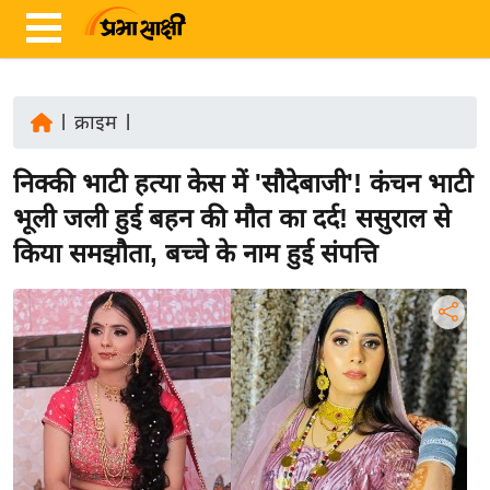
|
क्राइम
|
ता
निक्की भाटी हत्या केस में 'सौदेबाजी'! कंचन भाटी
ज़ा
ख
भूली जली हुई बहन की मौत का दर्द! ससुराल से
ब
किया समझौता, बच्चे के नाम हुई संपत्ति
र
रा
ष्ट्री
य
अं
त
र्रा
ष्ट्री