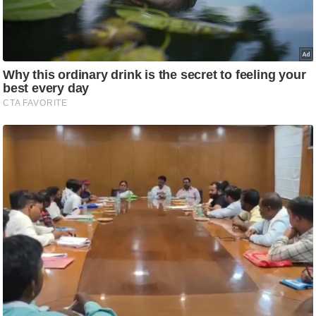
ति
ष
प्र
भु
म
हि
मा
/
ध
र्म
स्थ
ल
व्र
त
त्यो
हा
र