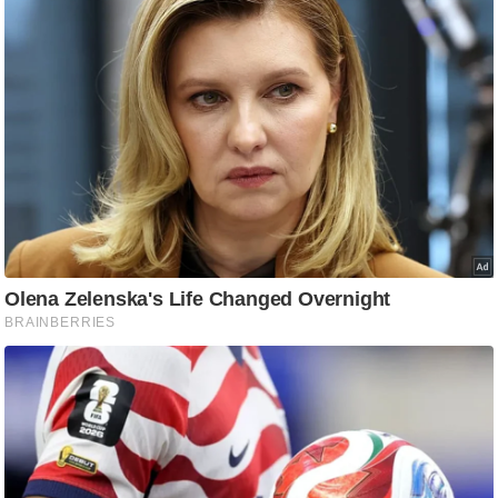
ष
ण
स
म
सा
म
यि
क
मा
तृ
भू
मि
स्तं
भ
ए
म
.