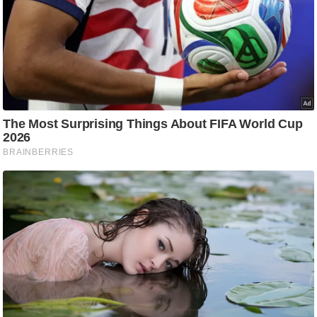
आ
र
.
आ
ई
.
चा
य
प
र
स
मी
क्षा
ध
र्म
ज्यो