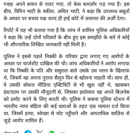
g
गवाह अपने बयान से पलट गया, तो केस कमज़ोर पड़ गया है।
इस
N
बीच, विपिन भाटी के वकील, अमित भाटी, ने कहा कि उपलब्ध सबूतों
e
के आधार पर बचाव पक्ष जल्द ही हाई कोर्ट में ज़मानत की अर्ज़ी देगा।
w
रिपोर्ट में यह भी बताया गया है कि जांच में शामिल पुलिस अधिकारियों
s
ने कहा कि उन्हें दोनों परिवारों के बीच हुए इस समझौते के बारे में कोई
ला
भी औपचारिक लिखित जानकारी नहीं मिली है।
इ
पुलिस ने इससे पहले निक्की के परिवार द्वारा लगाए गए आरोपों के
फ
आधार पर चार्जशीट दाखिल की थी।
जांच अधिकारियों ने आरोप लगाया
स्टा
था कि निक्की के पति और ससुराल वाले उसके उस प्लान के खिलाफ
इ
थे, जिसमें वह अपना पुराना सैलून फिर से खोलना चाहती थी। साथ ही,
ल
वे उसकी सोशल मीडिया एक्टिविटी से भी खुश नहीं थे, खासकर
टे
इंस्टाग्राम पर उसकी मौजूदगी से, जिसका इस्तेमाल वह अपने बिज़नेस
क्नॉ
को प्रमोट करने के लिए करती थी। पुलिस ने कसना पुलिस स्टेशन में
लॉ
भारतीय न्याय संहिता की कई धाराओं के तहत एक मामला दर्ज किया
जी
था, जिसमें हत्या, स्वेच्छा से चोट पहुँचाने और आपराधिक साज़िश से
जुड़े आरोप शामिल हैं।
ब्यू
टी