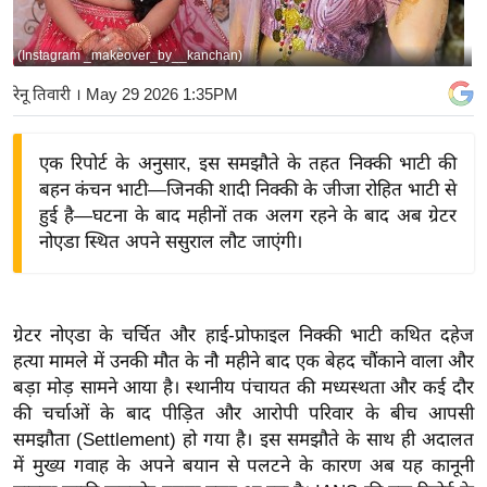
य
बि
(Instagram _makeover_by__kanchan)
ज़
रेनू तिवारी
। May 29 2026 1:35PM
ने
स
एक रिपोर्ट के अनुसार, इस समझौते के तहत निक्की भाटी की
उ
बहन कंचन भाटी—जिनकी शादी निक्की के जीजा रोहित भाटी से
द्यो
हुई है—घटना के बाद महीनों तक अलग रहने के बाद अब ग्रेटर
ग
नोएडा स्थित अपने ससुराल लौट जाएंगी।
ज
ग
त
ग्रेटर नोएडा के चर्चित और हाई-प्रोफाइल निक्की भाटी कथित दहेज
वि
हत्या मामले में उनकी मौत के नौ महीने बाद एक बेहद चौंकाने वाला और
शे
बड़ा मोड़ सामने आया है। स्थानीय पंचायत की मध्यस्थता और कई दौर
ष
की चर्चाओं के बाद पीड़ित और आरोपी परिवार के बीच आपसी
ज्ञ
समझौता (Settlement) हो गया है। इस समझौते के साथ ही अदालत
रा
में मुख्य गवाह के अपने बयान से पलटने के कारण अब यह कानूनी