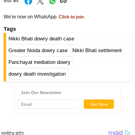
शेयर करें
/
फै
We're now on WhatsApp.
Click to join.
श
Tags
न
घ
Nikki Bhati dowry death case
रे
Greater Noida dowry case
Nikki Bhati settlement
लू
नु
Panchayat mediation dowry
स्खे
dowry death investigation
प
र्य
ट
न
स्थ
ल
फि