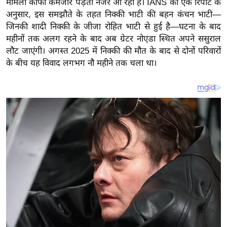
मामला काफी कमजोर पड़ता नजर आ रहा है।
IANS की एक रिपोर्ट के
य
अनुसार, इस समझौते के तहत निक्की भाटी की बहन कंचन भाटी—
ब
जिनकी शादी निक्की के जीजा रोहित भाटी से हुई है—घटना के बाद
ज
महीनों तक अलग रहने के बाद अब ग्रेटर नोएडा स्थित अपने ससुराल
ट
लौट जाएंगी। अगस्त 2025 में निक्की की मौत के बाद से दोनों परिवारों
खे
के बीच यह विवाद लगभग नौ महीने तक चला था।
ल
क्रि
के
ट
I
P
L
2
0
2
6
क्रा