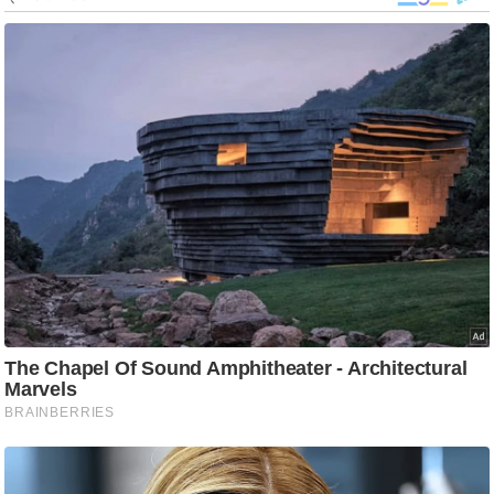
ट
ने
स
मं
त्रा
रि
ले
श
न
शि
प
रा
ज
नी
ति
वि
श्ले