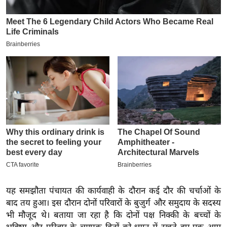
इ
म
ई
-
पे
प
र
मि
सा
ल
बे
मि
सा
यह समझौता पंचायत की कार्यवाही के दौरान कई दौर की चर्चाओं के
ल
बाद तय हुआ। इस दौरान दोनों परिवारों के बुजुर्ग और समुदाय के सदस्य
भी मौजूद थे।
बताया जा रहा है कि दोनों पक्ष निक्की के बच्चों के
श