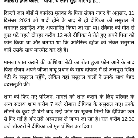
आख़िरी फ़ोन कॉल: "पापा, ये लोग मुझे मार रहे हैं..."
ख्सि
य
दिल्ली जल बोर्ड में कार्यरत मृतका के पिता संजय नागर के अनुसार, 11
त
दिसंबर 2024 को शादी होने के बाद से ही दीपिका को ससुराल में
यं
लगातार प्रताड़ित और अपमानित किया जा रहा था। रविवार को मौत से
कुछ घंटे पहले दोपहर करीब 12 बजे दीपिका ने रोते हुए अपने पिता को
ग
फोन किया था और बताया था कि अतिरिक्त दहेज को लेकर ससुराल
इं
वाले उसके साथ मारपीट कर रहे हैं।
डि
या
मामला शांत कराने की कोशिश: बेटी का रोता हुआ फोन आने के बाद
सा
पिता संजय अपने जीजा बाबू प्रधान के साथ दोपहर में ही जलपुरा स्थित
बेटी के ससुराल पहुँचे, लेकिन वहां ससुराल वालों ने उनके साथ बेहद
हि
बदसलूकी की।
त्य
ज
शाम को फिर गए परिजन: मामले को शांत कराने के लिए परिवार के
ग
अन्य सदस्य शाम करीब 7 बजे दोबारा दीपिका के ससुराल गए। उनके
त
लौटने के कुछ ही घंटों बाद उन्हें फोन पर सूचना मिली कि दीपिका छत
ऑ
से गिर गई है और उसे अस्पताल ले जाया जा रहा है। रात करीब 12:30
बजे डॉक्टरों ने दीपिका को मृत घोषित कर दिया।
टो
व