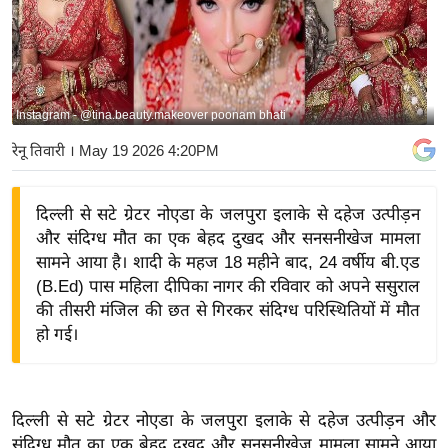
य
बि
ज़
ने
Instagram - @tina.beauty.makeover poonam bhati
स
रेनू तिवारी
। May 19 2026 4:20PM
उ
द्यो
ग
दिल्ली से सटे ग्रेटर नोएडा के जलपुरा इलाके से दहेज उत्पीड़न
और संदिग्ध मौत का एक बेहद दुखद और सनसनीखेज मामला
ज
सामने आया है। शादी के महज 18 महीने बाद, 24 वर्षीय बी.एड
ग
(B.Ed) पास महिला दीपिका नागर की रविवार को अपने ससुराल
त
की तीसरी मंजिल की छत से गिरकर संदिग्ध परिस्थितियों में मौत
वि
हो गई।
शे
ष
ज्ञ
दिल्ली से सटे ग्रेटर नोएडा के जलपुरा इलाके से दहेज उत्पीड़न और
रा
संदिग्ध मौत का एक बेहद दुखद और सनसनीखेज मामला सामने आया