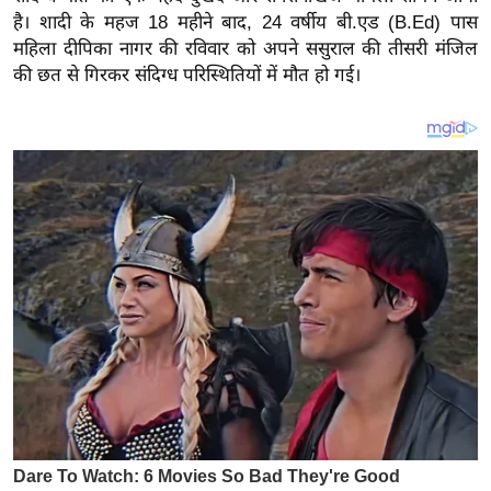
य
है। शादी के महज 18 महीने बाद, 24 वर्षीय बी.एड (B.Ed) पास
ब
महिला दीपिका नागर की रविवार को अपने ससुराल की तीसरी मंजिल
ज
की छत से गिरकर संदिग्ध परिस्थितियों में मौत हो गई।
ट
खे
ल
क्रि
के
ट
I
P
L
2
0
2
6
क्रा