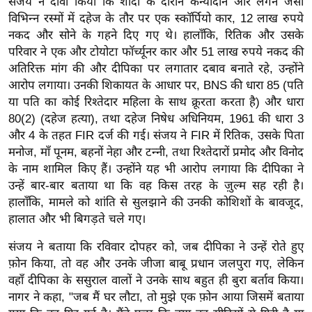
संजय ने दावा किया कि शादी के दौरान कन्यादान और लगन जैसी
र्ल्ड
विभिन्न रस्मों में दहेज के तौर पर एक स्कॉर्पियो कार, 12 लाख रुपये
न्यू
नकद और सोने के गहने दिए गए थे। हालाँकि, रितिक और उसके
ज
परिवार ने एक और टोयोटा फॉर्च्यूनर कार और 51 लाख रुपये नकद की
अतिरिक्त मांग की और दीपिका पर लगातार दबाव बनाते रहे, उन्होंने
ब्री
आरोप लगाया। उनकी शिकायत के आधार पर, BNS की धारा 85 (पति
फ
या पति का कोई रिश्तेदार महिला के साथ क्रूरता करता है) और धारा
म
80(2) (दहेज हत्या), तथा दहेज निषेध अधिनियम, 1961 की धारा 3
नो
और 4 के तहत FIR दर्ज की गई। संजय ने FIR में रितिक, उसके पिता
रं
मनोज, माँ पूनम, बहनों नेहा और टन्नी, तथा रिश्तेदारों प्रमोद और विनोद
ज
के नाम शामिल किए हैं। उन्होंने यह भी आरोप लगाया कि दीपिका ने
न
उन्हें बार-बार बताया था कि वह किस तरह के ज़ुल्म सह रही है।
ज
हालाँकि, मामले को शांति से सुलझाने की उनकी कोशिशों के बावजूद,
ग
हालात और भी बिगड़ते चले गए।
त
संजय ने बताया कि रविवार दोपहर को, जब दीपिका ने उन्हें रोते हुए
बॉ
फ़ोन किया, तो वह और उनके जीजा बाबू प्रधान जलपुरा गए, लेकिन
ली
वहाँ दीपिका के ससुराल वालों ने उनके साथ बहुत ही बुरा बर्ताव किया।
वु
नागर ने कहा, "जब मैं घर लौटा, तो मुझे एक फ़ोन आया जिसमें बताया