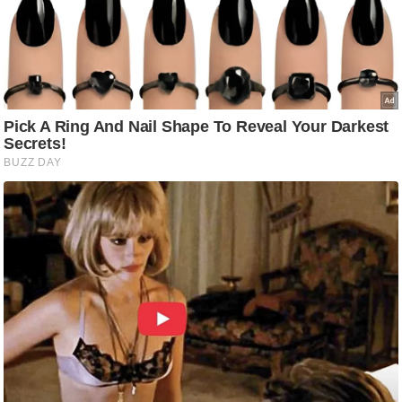
ष
ण
स
म
सा
म
यि
क
मा
तृ
भू
मि
स्तं
भ
ए
म
.