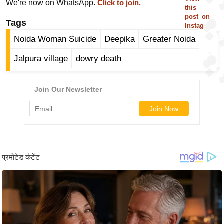
We're now on WhatsApp.
Click to join.
this
/
post on
फै
Tags
Instagra
श
m
Noida Woman Suicide
Deepika
Greater Noida
न
Jalpura village
dowry death
घ
रे
लू
नु
स्खे
प
र्य
ट
न
स्थ
ल
फि