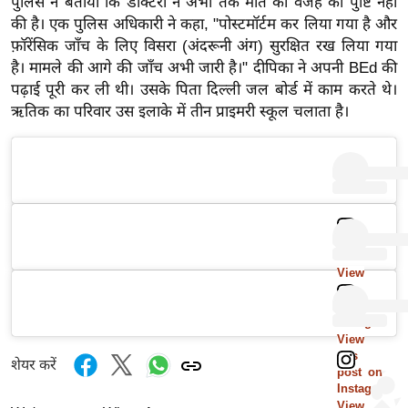
पुलिस ने बताया कि डॉक्टरों ने अभी तक मौत की वजह की पुष्टि नहीं
g
की है। एक पुलिस अधिकारी ने कहा, "पोस्टमॉर्टम कर लिया गया है और
N
फ़ॉरेंसिक जाँच के लिए विसरा (अंदरूनी अंग) सुरक्षित रख लिया गया
e
है। मामले की आगे की जाँच अभी जारी है।" दीपिका ने अपनी BEd की
w
पढ़ाई पूरी कर ली थी। उसके पिता दिल्ली जल बोर्ड में काम करते थे।
s
ऋतिक का परिवार उस इलाके में तीन प्राइमरी स्कूल चलाता है।
ला
इ
फ
स्टा
इ
ल
View
टे
this
क्नॉ
post on
Instagra
लॉ
m
View
जी
this
शेयर करें
post on
ब्यू
Instagra
टी
m
View