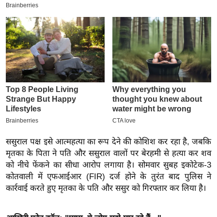
इ
म
ई
-
पे
प
र
मि
सा
ल
ससुराल पक्ष इसे आत्महत्या का रूप देने की कोशिश कर रहा है, जबकि
मृतका के पिता ने पति और ससुराल वालों पर बेरहमी से हत्या कर शव
बे
को नीचे फेंकने का सीधा आरोप लगाया है। सोमवार सुबह इकोटेक-3
मि
कोतवाली में एफआईआर (FIR) दर्ज होने के तुरंत बाद पुलिस ने
सा
कार्रवाई करते हुए मृतका के पति और ससुर को गिरफ्तार कर लिया है।
ल
श