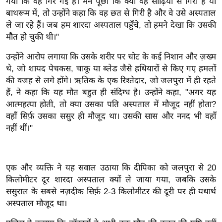
ड
गया कि वह गिर गई है। मैंने पूछा कि क्या वह सीढ़ियों से गिरी है या
बाथरूम में, तो उन्होंने कहा कि वह छत से गिरी है और वे उसे अस्पताल
हॉ
ले जा रहे हैं। जब हम शारदा अस्पताल पहुँचे, तो हमने देखा कि उसकी
ली
मौत हो चुकी थी।"
वु
ड
उन्होंने आरोप लगाया कि उसके शरीर पर चोट के कई निशान और ज़ख्म
थे, जो शायद पेचकस, चाकू या ब्लेड जैसे हथियारों से किए गए हमलों
फि
की वजह से लगे होंगे। ऋतिक के एक रिश्तेदार, जो जलपुरा में ही रहते
ल्म
हैं, ने कहा कि यह मौत बहुत ही संदिग्ध है।
उन्होंने कहा, "अगर यह
स
आत्महत्या होती, तो क्या उसका पति अस्पताल में मौजूद नहीं होता?
मी
वहाँ सिर्फ़ उसका ससुर ही मौजूद था। उसकी सास और ननद भी वहाँ
क्षा
नहीं थीं।"
B
r
e
एक और व्यक्ति ने यह सवाल उठाया कि दीपिका को जलपुरा से 20
a
किलोमीटर दूर शारदा अस्पताल क्यों ले जाया गया, जबकि उसके
k
ससुराल के सबसे नज़दीक सिर्फ़ 2-3 किलोमीटर की दूरी पर ही यथार्थ
i
अस्पताल मौजूद था।
n