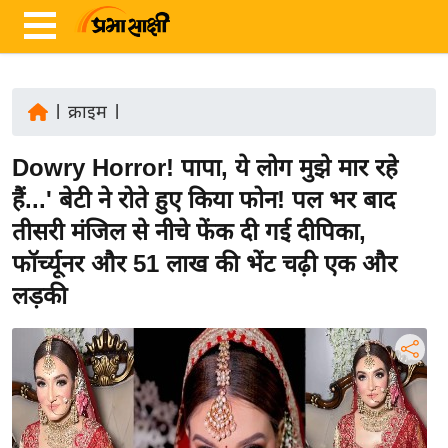
|
क्राइम
|
ता
Dowry Horror! पापा, ये लोग मुझे मार रहे
ज़ा
ख
हैं...' बेटी ने रोते हुए किया फोन! पल भर बाद
ब
तीसरी मंजिल से नीचे फेंक दी गई दीपिका,
र
फॉर्च्यूनर और 51 लाख की भेंट चढ़ी एक और
रा
लड़की
ष्ट्री
य
अं
त
र्रा
ष्ट्री