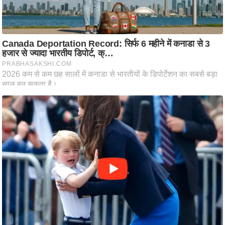
ति
ष
प्र
भु
म
हि
मा
/
ध
र्म
स्थ
ल
व्र
त
त्यो
हा
र