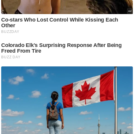
आ
र
.
आ
ई
.
चा
य
प
र
स
मी
क्षा
ध
र्म
ज्यो