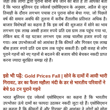
जहां तक लोगों द्वारा पुराना सोना बेचे जाने की बात है तो आपको बता
इ
दें कि भारत बुलियन एंड ज्वेलर्स एसोसिएशन के अनुसार, अप्रैल से जून
म
तिमाही के दौरान लगभग पचास टन पुराना सोना बेचा गया, जो पिछले
वर्ष की समान अवधि की तुलना में करीब तैंतालीस प्रतिशत अधिक है।
ई
बाजार विशेषज्ञों का कहना है कि इस वर्ष की शुरुआत में सोने का भाव
-
लगभग एक लाख अस्सी हजार रुपये प्रति दस ग्राम तक पहुंच गया था,
पे
लेकिन बाद में यह घटकर लगभग एक लाख चालीस हजार रुपये रह
प
गया। अब उपभोक्ताओं को आशंका है कि कीमतें और गिरकर एक लाख
र
बीस हजार रुपये प्रति दस ग्राम तक पहुंच सकती हैं। इसी वजह से लोग
मि
पुराने गहनों को नए गहनों से बदलने की बजाय सीधे बेचकर नकदी प्राप्त
सा
करना ज्यादा सुरक्षित समझ रहे हैं।
ल
इसे भी पढ़ें:
Gold Prices Fall | सोने के दामों में आयी भारी
बे
गिरावट, डर का फैला महौल! मंदी के डर से भारतीय परिवारों ने
मि
बेचे 50 टन पुराने गहने
सा
भारत बुलियन एंड ज्वेलर्स एसोसिएशन का कहना है कि भारतीय
ल
उपभोक्ता ऊंचे दामों का फायदा उठाकर नकदी जुटा रहे हैं। एसोसिएशन
श
का कहना है कि कीमतों में और गिरावट की आशंका ने लोगों को सोना