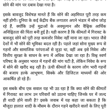
र्ल्ड
सोने की मांग पर दबाव देखा गया है।
न्यू
इसके बावजूद विशेषज्ञ मानते हैं कि सोने की अहमियत पूरी तरह कम
ज
नहीं होगी। दुनिया के कई केंद्रीय बैंक लगातार अपने भंडार में सोना जोड़
ब्री
रहे हैं, क्योंकि उन्हें मुद्राओं के अवमूल्यन और वैश्विक आर्थिक
फ
अनिश्चितता की चिंता बनी हुई है। यही कारण है कि कीमतों में गिरावट के
म
बावजूद सोने को पूरी तरह कमजोर निवेश नहीं माना जा रहा। भारत जैसे
देशों में भी सोने की भूमिका बदल रही है। पहले जहां सोना मुख्य रूप से
नो
गहनों और सामाजिक परंपराओं से जुड़ा था, वहीं अब इसे निवेश और
रं
वित्तीय सुरक्षा के साधन के रूप में अधिक देखा जा रहा है। विश्व स्वर्ण
ज
परिषद के अनुसार भारत में गहनों की मांग घटी है, लेकिन निवेश के रूप
न
में सोने की खरीद बढ़ रही है। ऊंची कीमतों के कारण लोग भारी गहनों
ज
की बजाय हल्के आभूषण, सिक्के और डिजिटल माध्यमों की ओर
ग
आकर्षित हो रहे हैं।
त
इस सबके बीच एक सवाल यह भी उठ रहा है कि क्या सोने की कीमतों
बॉ
में गिरावट का लाभ उन परिवारों को उठाना चाहिए जिनके घर में जल्द
ली
ही शादी होने वाली है? इसके जवाब में यह कहा जा सकता है कि
वु
मौजूदा हालात शादी के मौसम के दौरान गहने खरीदने वालों के लिए पूरी