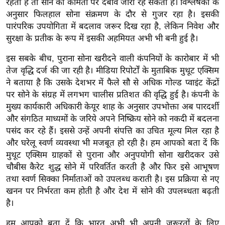
रहती हैं तो सोने की कीमतों पर दबाव जारी रह सकता है। विश्लेषकों के
/
अनुसार फिलहाल सोना संक्रमण के दौर से गुजर रहा है। इसकी
फै
पारंपरिक उपयोगिता में बदलाव जरूर दिख रहा है, लेकिन निवेश और
श
सुरक्षा के प्रतीक के रूप में इसकी अहमियत अभी भी बनी हुई है।
न
इस सबके बीच, पुराना सोना खरीदने वाली कंपनियों के कारोबार में भी
घ
तेज वृद्धि दर्ज की जा रही है। मीडिया रिपोर्टों के मुताबिक मुथूट एक्सिम
रे
ने बताया है कि उसके देशभर में फैले सौ से अधिक गोल्ड प्वाइंट केंद्रों
लू
पर सोने के संग्रह में लगभग चालीस प्रतिशत की वृद्धि हुई है। कंपनी के
नु
मुख्य कार्यकारी अधिकारी केयूर शाह के अनुसार उपभोक्ता अब पारदर्शी
स्खे
और संगठित माध्यमों के जरिये अपने निष्क्रिय सोने को नकदी में बदलना
पसंद कर रहे हैं। इससे उन्हें अपनी संपत्ति का उचित मूल्य मिल रहा है
प
और घरेलू स्वर्ण व्यवस्था भी मजबूत हो रही है। हम आपको बता दें कि
र्य
मुथूट एक्सिम ग्राहकों से पुराना और अनुपयोगी सोना खरीदकर उसे
ट
चौबीस कैरेट शुद्ध सोने में परिवर्तित करती है और फिर इसे आभूषण
न
तथा स्वर्ण सिक्का निर्माताओं को उपलब्ध कराती है। इस प्रक्रिया से नए
स्थ
खनन पर निर्भरता कम होती है और देश में सोने की उपलब्धता बढ़ती
ल
है।
फि
हम आपको बता दें कि भारत अभी भी अपनी जरूरतों के लिए