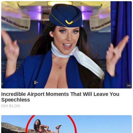
आ
र
.
आ
ई
.
चा
य
प
र
स
मी
क्षा
ध
र्म
ज्यो