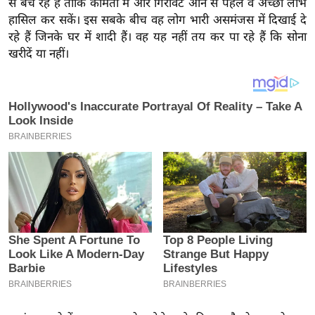
से बेच रहे हैं ताकि कीमतों में और गिरावट आने से पहले वे अच्छा लाभ
य
हासिल कर सकें। इस सबके बीच वह लोग भारी असमंजस में दिखाई दे
ब
रहे हैं जिनके घर में शादी हैं। वह यह नहीं तय कर पा रहे हैं कि सोना
ज
खरीदें या नहीं।
ट
खे
ल
क्रि
के
ट
I
P
L
2
0
2
6
क्रा