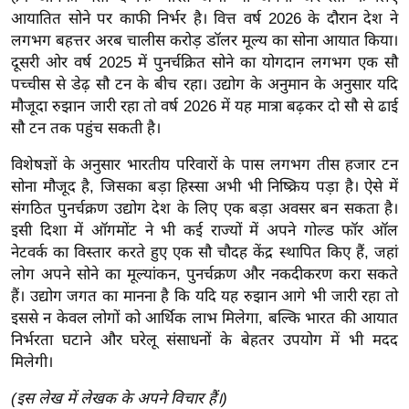
ट
आयातित सोने पर काफी निर्भर है। वित्त वर्ष 2026 के दौरान देश ने
ने
लगभग बहत्तर अरब चालीस करोड़ डॉलर मूल्य का सोना आयात किया।
स
दूसरी ओर वर्ष 2025 में पुनर्चक्रित सोने का योगदान लगभग एक सौ
मं
पच्चीस से डेढ़ सौ टन के बीच रहा। उद्योग के अनुमान के अनुसार यदि
त्रा
मौजूदा रुझान जारी रहा तो वर्ष 2026 में यह मात्रा बढ़कर दो सौ से ढाई
रि
सौ टन तक पहुंच सकती है।
ले
विशेषज्ञों के अनुसार भारतीय परिवारों के पास लगभग तीस हजार टन
श
सोना मौजूद है, जिसका बड़ा हिस्सा अभी भी निष्क्रिय पड़ा है। ऐसे में
न
संगठित पुनर्चक्रण उद्योग देश के लिए एक बड़ा अवसर बन सकता है।
शि
इसी दिशा में ऑगमोंट ने भी कई राज्यों में अपने गोल्ड फॉर ऑल
प
नेटवर्क का विस्तार करते हुए एक सौ चौदह केंद्र स्थापित किए हैं, जहां
रा
लोग अपने सोने का मूल्यांकन, पुनर्चक्रण और नकदीकरण करा सकते
ज
हैं। उद्योग जगत का मानना है कि यदि यह रुझान आगे भी जारी रहा तो
नी
इससे न केवल लोगों को आर्थिक लाभ मिलेगा, बल्कि भारत की आयात
निर्भरता घटाने और घरेलू संसाधनों के बेहतर उपयोग में भी मदद
ति
मिलेगी।
वि
श्ले
(इस लेख में लेखक के अपने विचार हैं।)