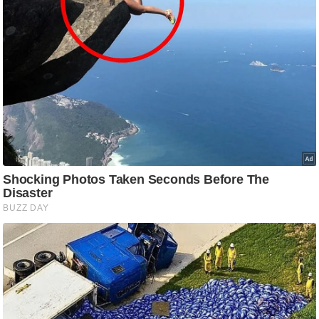
ति
ष
प्र
भु
म
हि
मा
/
ध
र्म
स्थ
ल
व्र
त
त्यो
हा
र