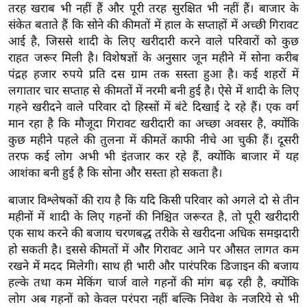
ड
तरह खराब भी नहीं हैं और पूरी तरह सुरक्षित भी नहीं हैं। बाजार के
हॉ
संकेत बताते हैं कि सोने की कीमतों में हाल के सप्ताहों में अच्छी गिरावट
ली
आई है, जिससे शादी के लिए खरीदारी करने वाले परिवारों को कुछ
वु
राहत जरूर मिली है। विशेषज्ञों के अनुसार जून महीने में सोना करीब
ड
पंद्रह हजार रुपये प्रति दस ग्राम तक सस्ता हुआ है। कई शहरों में
लगातार चार सप्ताह से कीमतों में नरमी बनी हुई है। ऐसे में शादी के लिए
फि
गहने खरीदने वाले परिवार दो हिस्सों में बंटे दिखाई दे रहे हैं। एक वर्ग
ल्म
मान रहा है कि मौजूदा गिरावट खरीदारी का अच्छा अवसर है, क्योंकि
स
कुछ महीने पहले की तुलना में कीमतें काफी नीचे आ चुकी हैं। दूसरी
मी
तरफ कई लोग अभी भी इंतजार कर रहे हैं, क्योंकि बाजार में यह
क्षा
आशंका बनी हुई है कि सोना और सस्ता हो सकता है।
B
बाजार विश्लेषकों की राय है कि यदि किसी परिवार को अगले दो से तीन
r
महीनों में शादी के लिए गहनों की निश्चित जरूरत है, तो पूरी खरीदारी
e
एक साथ करने की बजाय चरणबद्ध तरीके से खरीदना अधिक समझदारी
a
हो सकती है। इससे कीमतों में और गिरावट आने पर औसत लागत कम
k
रखने में मदद मिलेगी। साथ ही भारी और पारंपरिक डिजाइन की बजाय
i
हल्के तथा कम मेकिंग चार्ज वाले गहनों की मांग बढ़ रही है, क्योंकि
n
लोग अब गहनों को केवल परंपरा नहीं बल्कि निवेश के नजरिये से भी