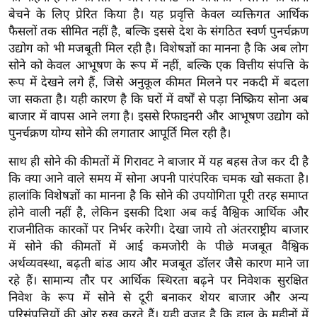
ख्सि
बेचने के लिए प्रेरित किया है। यह प्रवृत्ति केवल व्यक्तिगत आर्थिक
य
फैसलों तक सीमित नहीं है, बल्कि इससे देश के संगठित स्वर्ण पुनर्चक्रण
त
उद्योग को भी मजबूती मिल रही है। विशेषज्ञों का मानना है कि अब लोग
यं
सोने को केवल आभूषण के रूप में नहीं, बल्कि एक वित्तीय संपत्ति के
ग
रूप में देखने लगे हैं, जिसे अनुकूल कीमत मिलने पर नकदी में बदला
जा सकता है। यही कारण है कि घरों में वर्षों से पड़ा निष्क्रिय सोना अब
इं
बाजार में वापस आने लगा है। इससे रिफाइनरी और आभूषण उद्योग को
डि
पुनर्चक्रण योग्य सोने की लगातार आपूर्ति मिल रही है।
या
सा
साथ ही सोने की कीमतों में गिरावट ने बाजार में यह बहस तेज कर दी है
हि
कि क्या आने वाले समय में सोना अपनी पारंपरिक चमक खो सकता है।
हालांकि विशेषज्ञों का मानना है कि सोने की उपयोगिता पूरी तरह समाप्त
त्य
होने वाली नहीं है, लेकिन इसकी दिशा अब कई वैश्विक आर्थिक और
ज
राजनीतिक कारकों पर निर्भर करेगी। देखा जाये तो अंतरराष्ट्रीय बाजार
ग
में सोने की कीमतों में आई कमजोरी के पीछे मजबूत वैश्विक
त
अर्थव्यवस्था, बढ़ती बांड आय और मजबूत डॉलर जैसे कारण माने जा
ऑ
रहे हैं। सामान्य तौर पर आर्थिक स्थिरता बढ़ने पर निवेशक सुरक्षित
टो
निवेश के रूप में सोने से दूरी बनाकर शेयर बाजार और अन्य
व
परिसंपत्तियों की ओर रुख करते हैं। यही वजह है कि हाल के महीनों में