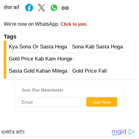
ष
शेयर करें
ण
स
We're now on WhatsApp.
Click to join.
म
Tags
सा
म
Kya Sona Or Sasta Hoga
Sona Kab Sasta Hoga
यि
Gold Price Kab Kam Honge
क
मा
Sasta Gold Kahan Milega
Gold Price Fall
तृ
भू
मि
स्तं
भ
ए
म
.