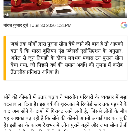
य
बि
ANI
ज़
नीरज कुमार दुबे
। Jun 30 2026 1:31PM
ने
स
जहां तक लोगों द्वारा पुराना सोना बेचे जाने की बात है तो आपको
उ
बता दें कि भारत बुलियन एंड ज्वेलर्स एसोसिएशन के अनुसार,
द्यो
अप्रैल से जून तिमाही के दौरान लगभग पचास टन पुराना सोना
ग
बेचा गया, जो पिछले वर्ष की समान अवधि की तुलना में करीब
ज
तैंतालीस प्रतिशत अधिक है।
ग
त
वि
सोने की कीमतों में उतार चढ़ाव ने भारतीय परिवारों के व्यवहार में बड़ा
शे
बदलाव ला दिया है। इस वर्ष की शुरुआत में रिकॉर्ड स्तर तक पहुंचने के
ष
बाद अब सोने के दामों में गिरावट आने लगी है, जिससे लोगों के बीच
ज्ञ
यह आशंका बढ़ रही है कि सोने की कीमतें अपनी ऊंचाई पार कर चुकी
रा
हैं। इसी डर के कारण देशभर में लोग पुराने गहने और जमा सोना तेजी