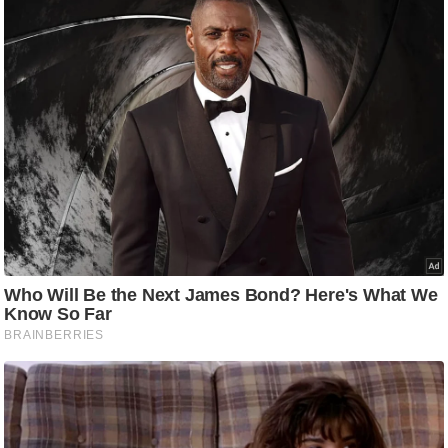
आ
र
.
आ
ई
.
चा
य
प
र
स
मी
क्षा
ध
र्म
ज्यो