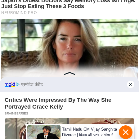
e
l
L
o
k
s
a
b
h
a
c
प्रमोटेड कंटेंट
h
Critics Were Impressed By The Way She
u
Portrayed Grace Kelly
n
BRAINBERRIES
a
v
Tamil Nadu CM Vijay Sanghita
A
Divorce | विजय की पत्नी संगीता ने