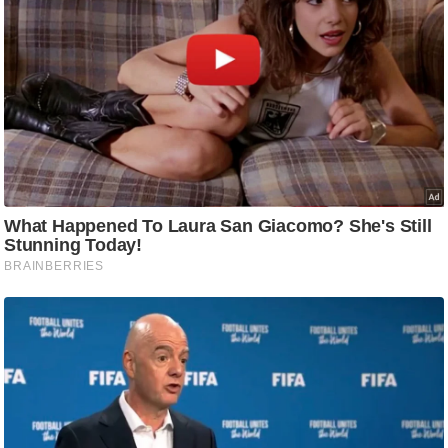
ति
ष
प्र
भु
म
हि
मा
/
ध
र्म
स्थ
ल
व्र
त
त्यो
हा
र