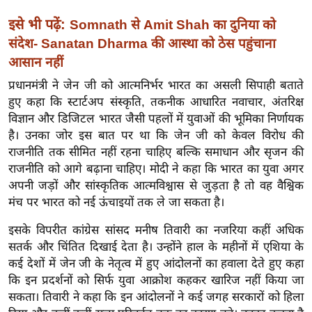
ख्सि
य
इसे भी पढ़ें:
Somnath से Amit Shah का दुनिया को
त
संदेश- Sanatan Dharma की आस्था को ठेस पहुंचाना
आसान नहीं
यं
ग
प्रधानमंत्री ने जेन जी को आत्मनिर्भर भारत का असली सिपाही बताते
इं
हुए कहा कि स्टार्टअप संस्कृति, तकनीक आधारित नवाचार, अंतरिक्ष
डि
विज्ञान और डिजिटल भारत जैसी पहलों में युवाओं की भूमिका निर्णायक
या
है। उनका जोर इस बात पर था कि जेन जी को केवल विरोध की
राजनीति तक सीमित नहीं रहना चाहिए बल्कि समाधान और सृजन की
सा
राजनीति को आगे बढ़ाना चाहिए। मोदी ने कहा कि भारत का युवा अगर
हि
अपनी जड़ों और सांस्कृतिक आत्मविश्वास से जुड़ता है तो वह वैश्विक
त्य
मंच पर भारत को नई ऊंचाइयों तक ले जा सकता है।
ज
ग
इसके विपरीत कांग्रेस सांसद मनीष तिवारी का नजरिया कहीं अधिक
सतर्क और चिंतित दिखाई देता है। उन्होंने हाल के महीनों में एशिया के
त
कई देशों में जेन जी के नेतृत्व में हुए आंदोलनों का हवाला देते हुए कहा
ऑ
कि इन प्रदर्शनों को सिर्फ युवा आक्रोश कहकर खारिज नहीं किया जा
टो
सकता। तिवारी ने कहा कि इन आंदोलनों ने कई जगह सरकारों को हिला
व