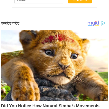
ट
ने
स
मं
त्रा
रि
ले
श
न
शि
प
रा
ज
नी
ति
वि
श्ले