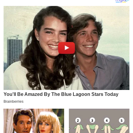
य
ब
ज
ट
खे
ल
क्रि
के
ट
I
P
L
2
0
2
6
क्रा