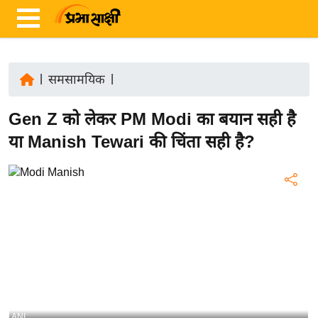
|
समसामयिक
|
ता
Gen Z को लेकर PM Modi का बयान सही है
ज़ा
ख
या Manish Tewari की चिंता सही है?
ब
र
रा
ष्ट्री
य
अं
त
र्रा
ष्ट्री
ANI