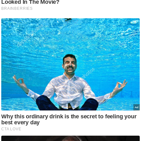
ष
ण
स
म
सा
म
यि
क
मा
तृ
भू
मि
स्तं
भ
ए
म
.