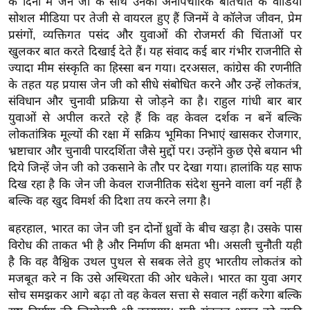
के दिनों में जेन जी के साथ उनकी अनौपचारिक बातचीत के वीडियो
g
सोशल मीडिया पर तेजी से वायरल हुए हैं जिनमें वे कॉलेज जीवन, प्रेम
N
प्रसंगों, व्यक्तिगत पसंद और युवाओं की रोजमर्रा की चिंताओं पर
e
खुलकर बात करते दिखाई देते हैं। यह संवाद कई बार गंभीर राजनीति से
w
ज्यादा मीम संस्कृति का हिस्सा बन गया। दरअसल, कांग्रेस की रणनीति
s
के तहत यह प्रयास जेन जी को सीधे संबोधित करने और उन्हें लोकतंत्र,
ला
संविधान और चुनावी प्रक्रिया से जोड़ने का है। राहुल गांधी बार बार
इ
युवाओं से अपील करते रहे हैं कि वह केवल दर्शक न बनें बल्कि
लोकतांत्रिक मूल्यों की रक्षा में सक्रिय भूमिका निभाएं खासकर रोजगार,
फ
भ्रष्टाचार और चुनावी पारदर्शिता जैसे मुद्दों पर। उन्होंने कुछ ऐसे बयान भी
स्टा
दिये जिन्हें जेन जी को उकसाने के तौर पर देखा गया। हालांकि यह साफ
इ
दिख रहा है कि जेन जी केवल राजनीतिक संदेश सुनने वाला वर्ग नहीं है
ल
बल्कि वह खुद विमर्श की दिशा तय करने लगा है।
टे
क्नॉ
बहरहाल, भारत का जेन जी इन दोनों ध्रुवों के बीच खड़ा है। उसके पास
विरोध की ताकत भी है और निर्माण की क्षमता भी। असली चुनौती यही
लॉ
है कि वह वैश्विक उथल पुथल से सबक लेते हुए भारतीय लोकतंत्र को
जी
मजबूत करे न कि उसे अस्थिरता की ओर धकेले। भारत का युवा अगर
ब्यू
सोच समझकर आगे बढ़ा तो वह केवल सत्ता से सवाल नहीं करेगा बल्कि
टी