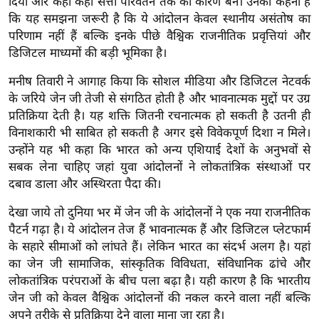
दिया और कहीं कहीं सत्ता परिवर्तन तक का कारण बने। उनका कहना है
र्ल्ड
कि यह समझना जरूरी है कि ये आंदोलन केवल स्थानीय असंतोष का
न्यू
परिणाम नहीं हैं बल्कि इनके पीछे वैश्विक राजनीतिक प्रवृत्तियां और
ज
डिजिटल माध्यमों की बड़ी भूमिका है।
ब्री
मनीष तिवारी ने आगाह किया कि सोशल मीडिया और डिजिटल नेटवर्क
फ
के जरिये जेन जी तेजी से संगठित होती है और भावनात्मक मुद्दों पर उग्र
म
प्रतिक्रिया देती है। यह शक्ति जितनी रचनात्मक हो सकती है उतनी ही
नो
विनाशकारी भी साबित हो सकती है अगर इसे विवेकपूर्ण दिशा न मिले।
रं
उन्होंने यह भी कहा कि भारत को अन्य एशियाई देशों के अनुभवों से
ज
सबक लेना चाहिए जहां युवा आंदोलनों ने लोकतांत्रिक संस्थाओं पर
दबाव डाला और अस्थिरता पैदा की।
न
ज
देखा जाये तो दुनिया भर में जेन जी के आंदोलनों ने एक नया राजनीतिक
ग
पैटर्न गढ़ा है। ये आंदोलन तेज हैं भावनात्मक हैं और डिजिटल प्लेटफार्म
त
के सहारे सीमाओं को लांघते हैं। लेकिन भारत का संदर्भ अलग है। यहां
बॉ
का जेन जी सामाजिक, सांस्कृतिक विविधता, संविधानिक ढांचे और
लोकतांत्रिक परंपराओं के बीच पला बढ़ा है। यही कारण है कि भारतीय
ली
जेन जी को केवल वैश्विक आंदोलनों की नकल करने वाला नहीं बल्कि
वु
अपने तरीके से प्रतिक्रिया देने वाला माना जा रहा है।