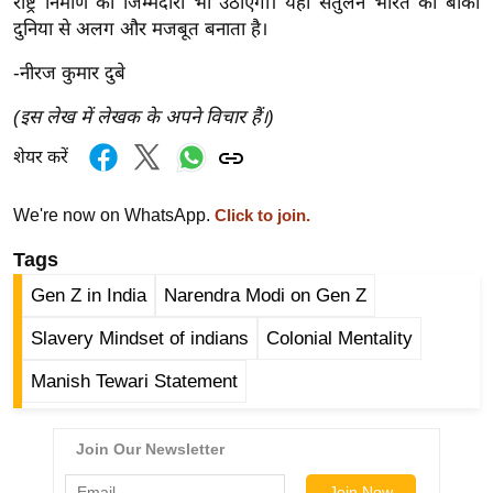
राष्ट्र निर्माण की जिम्मेदारी भी उठाएगा। यही संतुलन भारत को बाकी
/
दुनिया से अलग और मजबूत बनाता है।
फै
-नीरज कुमार दुबे
श
न
(इस लेख में लेखक के अपने विचार हैं।)
घ
शेयर करें
रे
लू
We're now on WhatsApp.
Click to join.
नु
स्खे
Tags
प
Gen Z in India
Narendra Modi on Gen Z
र्य
Slavery Mindset of indians
Colonial Mentality
ट
न
Manish Tewari Statement
स्थ
ल
फि