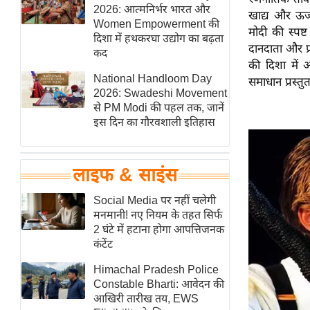
हॉलीवुड
2026: आत्मनिर्भर भारत और
खाद्य और ऊर्जा
Women Empowerment की
फिल्म समीक्षा
मोदी की स्पष्
दिशा में हथकरघा उद्योग का बढ़ता
दानदाता और प
Breaking
कद
की दिशा में 
News
National Handloom Day
समाधान प्रस्तु
लाइफस्टाइल
2026: Swadeshi Movement
से PM Modi की पहल तक, जानें
टेक्नॉलॉजी
इस दिन का गौरवशाली इतिहास
ब्यूटी/फैशन
घरेलू नुस्खे
लाइफ & साइंस
पर्यटन स्थल
फिटनेस मंत्रा
Social Media पर नहीं चलेगी
मनमानी! नए नियम के तहत सिर्फ
रिलेशनशिप
2 घंटे में हटाना होगा आपत्तिजनक
राजनीति
कंटेंट
विश्लेषण
Himachal Pradesh Police
समसामयिक
Constable Bharti: आवेदन की
आखिरी तारीख तय, EWS
मातृभूमि