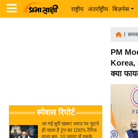
राष्ट्रीय
अंतर्राष्ट्रीय
बिज़नेस
Latest
ता
News
|
समस
ज़ा
in
ख
PM Mod
Hindi
ब
Korea, 
र
Hindi
क्या फा
राष्ट्रीय
News
अंतर्राष्ट्रीय
Live
बिज़नेस
उद्योग
Breaking
स्पेशल रिपोर्ट
जगत
News in
विशेषज्ञ
Hindi
आ गई बुरी खबर! भारत पर फूटने
राय
ही वाला है ट्रंप का 100% टैरिफ
वाला बम, 10 प्वाइंट में इसके