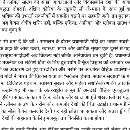
 मोदी ने ग्लोबल साउथ की साझा आकांक्षाओं और विकासशील देशों की 
द्धता दोहराई। दक्षिण कोरिया के राष्ट्रपति ली जे-म्यांग के साथ हुई वार्
और भविष्य की उभरती तकनीकों में सहयोग बढ़ाने पर सहमति बनी। इन मुलाक
अब केवल क्षेत्रीय शक्ति नहीं, बल्कि एशिया, अफ्रीका और ग्लोबल साउथ 
्व बन चुका है।
 बता दें कि जी-7 सम्मेलन के दौरान प्रधानमंत्री मोदी का भाषण सबसे 
साफ कहा कि आज ऊर्जा, स्वास्थ्य, खाद्य और आर्थिक सुरक्षा एक-दूसरे से गहर
रराष्ट्रीय साझेदारी अब विकल्प नहीं बल्कि अनिवार्यता बन चुकी है। प्रधानमंत्र
 तकनीक का संकीर्ण हितों के लिए दुरुपयोग वैश्विक विश्वास को कमजोर कर रह
ी का उदाहरण देते हुए पारदर्शिता और भरोसे पर आधारित वैश्विक व्यवस्
त्री मोदी ने भारत की विकास यात्रा को “सर्वजन हिताय, सर्वजन सुखाय” के मंत्
ेशन, डिजिटल पहचान, स्वास्थ्य सुरक्षा और महिला सशक्तिकरण की उपलब्धि
 उन्होंने यह भी कहा कि अंतरराष्ट्रीय कानून की अनदेखी वैश्विक एकजुटत
िम एशिया संकट के कारण ईंधन, उर्वरक और खाद्य आपूर्ति शृंखलाओं पर पड़
ंने ग्लोबल साउथ के गरीब और कमजोर देशों की चिंता उठाई। प्रधानमंत्री ने स्
का बोझ केवल कमजोर देशों पर नहीं छोड़ा जा सकता और अंतरराष्ट्रीय वित
देशों की सहायता के लिए मजबूत तंत्र विकसित करना होगा।
ं चीन के बढ़ते निर्यात और वैश्विक बाजारों पर उसके प्रभाव को लेकर भी गं