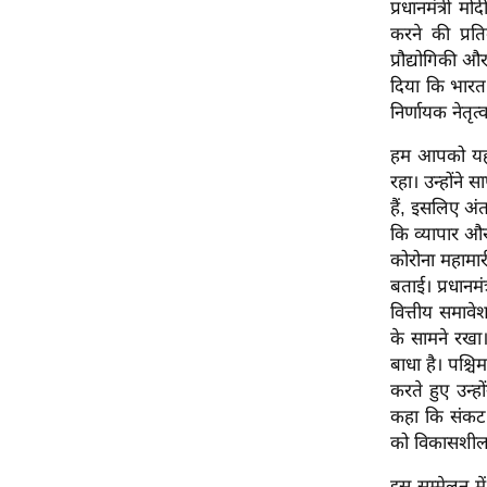
प्रधानमंत्री
Code Of Ethics
करने की प्रतिब
प्रौद्योगिकी 
RSS
दिया कि भारत 
Our Team
निर्णायक नेतृत
Expert Panel
हम आपको यह भी
Loksabhachunav
रहा। उन्होंने 
Android App
हैं, इसलिए अंत
कि व्यापार और
कोरोना महामार
बताई। प्रधानमं
वित्तीय समाव
के सामने रखा।
बाधा है। पश्च
करते हुए उन्हो
कहा कि संकट 
को विकासशील 
इस सम्मेलन मे