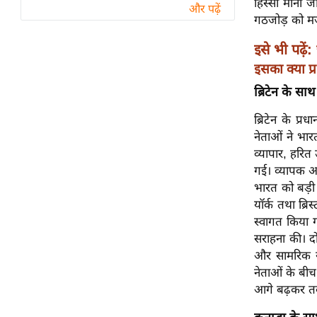
हिस्सा माना 
विश्लेषण
और पढ़ें
गठजोड़ को मज
ट्रेंडिंग
इसे भी पढ़ें:
Q
इसका क्या प
u
ब्रिटेन के साथ 
i
c
ब्रिटेन के प्र
k
नेताओं ने भार
L
व्यापार, हरित 
i
गई। व्यापक आर्
n
भारत को बड़ी 
k
यॉर्क तथा ब्रिस
s
स्वागत किया ग
सराहना की। दो
विधानसभा
और सामरिक सा
चुनाव
नेताओं के बीच
फोटो
आगे बढ़कर तक
वीडियो