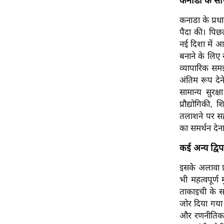
कनाडा के साथ 
ऑडियो
कनाडा के प्रधान
इंफ़ोग्राफ़िक
पैदा की। पिछ
राज्यों से
नई दिशा में आ
बनाने के लिए 
शहरों से
व्यापारिक समझ
वेब स्टोरी
अंतिम रूप देन
कार्टून
सामान्य सुरक्
Short
प्रौद्योगिकी
तलाशने पर सहम
Videos
का समर्थन देन
iOS App
कई अन्य द्विपक
About us
Contact Editor
इसके अलावा प्र
Advertise
भी महत्वपूर्ण
ताकाइची के स
Privacy Policy
जोर दिया गया। 
Grievance
और रणनीतिक सह
Redressal