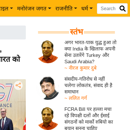
टाइल
मनोरंजन जगत
राजनीति
धर्म
स्तंभ
अगर भारत-पाक युद्ध हुआ तो
,
क्या India के खिलाफ अपनी
सेना उतारेंगे Turkey और
भारत को
Saudi Arabia?
~ नीरज कुमार दुबे
संसदीय-गतिरोध से नहीं
चलेगा लोकतंत्र, संवाद ही है
समाधान
~ ललित गर्ग
FCRA Bill पर हल्ला मचा
रहे विपक्षी दलों और ईसाई
संगठनों को मार्को रुबियो का
बयान सुनना चाहिए