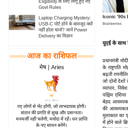
Eligibility के लिए लागू हुए नए
स्तंभ
Govt Rules
एम.
Laptop Charging Mystery:
आर.
USB-C पोर्ट होने के बावजूद क्यों
नहीं होता चार्ज? जानें Power
आई.
Delivery का विज्ञान
चाय पर
यूएई के साथ द्
समीक्षा
आज का राशिफल
धर्म
प्रधानमंत्री 
ज्योतिष
मेष | Aries
के राष्ट्रपत
प्रभु
बढ़ती रणनीति
जो दोनों देशों
महिमा/
व्यापार, निवे
धर्मस्थल
पश्चिम एशिया 
व्रत
बेहद आवश्यक ह
त्योहार
नए लोगों से भेंट होंगी, जो लाभदायक होगी।
की आवश्यकता क
संतान की प्रगति से सुख और प्रसन्नता।
राशिफल
मुलाकात का एक 
मनमर्जी नहीं चलेगी, मर्यादा में रहें। धन प्राप्ति
में होने वाले
विशेष
के नए साधन बनेंगे।