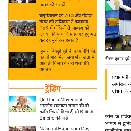
बजट
Hindi
असर को समझें
खेल
News
बलूचिस्तान का 70% क्षेत्र गंवाया,
क्रिकेट
खैबर को तालिबान ने कब्जाया,
Hindi
IPL
PoK में गोलियों से आवाज को
दबाया, किस पाकिस्तान पर हुकूमत
Videos
2026
कर रहे मुनीर-शहबाज?
क्राइम
ANI
जुबान बिगड़ी हुई थी उदयनिधि की,
ई-पेपर
पहली बार मिला सवा शेर, सत्ता में
नीरज कुमार दुबे
मिसाल बेमिसाल
आते ही विजय ने धरा थलापति
अवतार
शख्सियत
प्रधानमंत्
यंग इंडिया
अमीरात के
ट्रेंडिंग
साहित्य जगत
एशिया के
ऑटो वर्ल्ड
Quit India Movement:
भारतीय स्वतंत्रता संग्राम की वो
न्यूज ब्रीफ
क्रांति जिसने हिला दी थी British
फ्रांस के एविय
मनोरंजन जगत
Empire की जड़ें
भाषण से दुनिय
बॉलीवुड
National Handloom Day
रणनीतिक ताकत