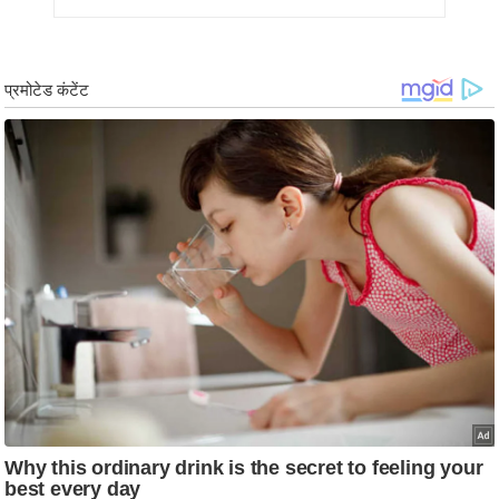
/
फै
श
न
घ
रे
लू
नु
स्खे
प
र्य
ट
न
स्थ
ल
फि