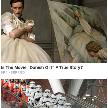
ष
ण
स
म
सा
म
यि
क
मा
तृ
भू
मि
स्तं
भ
ए
म
.