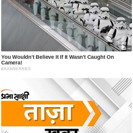
आ
र
.
आ
ई
.
चा
य
प
र
स
मी
क्षा
ध
र्म
ज्यो