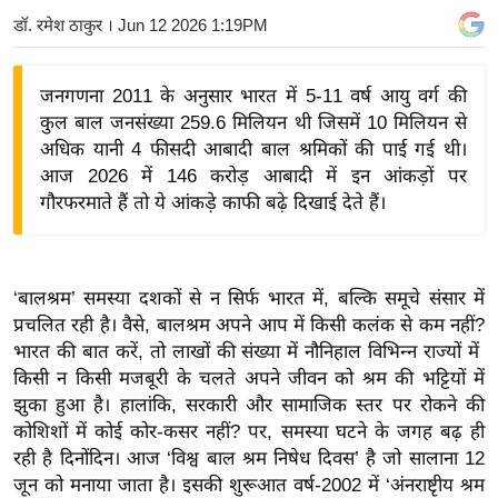
य
डॉ. रमेश ठाकुर
। Jun 12 2026 1:19PM
बि
ज़
जनगणना 2011 के अनुसार भारत में 5-11 वर्ष आयु वर्ग की
ने
कुल बाल जनसंख्या 259.6 मिलियन थी जिसमें 10 मिलियन से
स
अधिक यानी 4 फीसदी आबादी बाल श्रमिकों की पाई गई थी।
आज 2026 में 146 करोड़ आबादी में इन आंकड़ों पर
उ
गौरफरमाते हैं तो ये आंकड़े काफी बढ़े दिखाई देते हैं।
द्यो
ग
ज
ग
‘बालश्रम’ समस्या दशकों से न सिर्फ भारत में, बल्कि समूचे संसार में
त
प्रचलित रही है। वैसे, बालश्रम अपने आप में किसी कलंक से कम नहीं?
भारत की बात करें, तो लाखों की संख्या में नौनिहाल विभिन्न राज्यों में
वि
किसी न किसी मजबूरी के चलते अपने जीवन को श्रम की भट्टियों में
शे
झुका हुआ है। हालांकि, सरकारी और सामाजिक स्तर पर रोकने की
ष
कोशिशों में कोई कोर-कसर नहीं? पर, समस्या घटने के जगह बढ़ ही
ज्ञ
रही है दिनोंदिन। आज ‘विश्व बाल श्रम निषेध दिवस’ है जो सालाना 12
रा
जून को मनाया जाता है। इसकी शुरूआत वर्ष-2002 में ‘अंनराष्टृीय श्रम