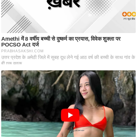
ति
ष
प्र
भु
म
हि
मा
/
ध
र्म
स्थ
ल
व्र
त
त्यो
हा
र