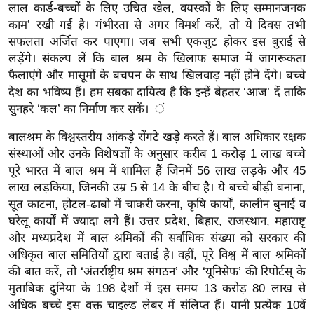
लाल कार्ड-बच्चों के लिए उचित खेल, वयस्कों के लिए सम्मानजनक
र्ल्ड
काम’ रखी गई है। गंभीरता से अगर विमर्श करें, तो ये दिवस तभी
न्यू
सफलता अर्जित कर पाएगा। जब सभी एकजुट होकर इस बुराई से
ज
लड़ेंगे। संकल्प लें कि बाल श्रम के खिलाफ समाज में जागरूकता
ब्री
फैलाएंगे और मासूमों के बचपन के साथ खिलवाड़ नहीं होने देंगे। बच्चे
फ
देश का भविष्य हैं। हम सबका दायित्व है कि इन्हें बेहतर ‘आज’ दें ताकि
सुनहरे ‘कल’ का निर्माण कर सकें। ं
म
नो
बालश्रम के विश्वस्तरीय आंकड़े रोंगटे खड़े करते हैं। बाल अधिकार रक्षक
रं
संस्थाओं और उनके विशेषज्ञों के अनुसार करीब 1 करोड़ 1 लाख बच्चे
ज
पूरे भारत में बाल श्रम में शामिल हैं जिनमें 56 लाख लड़के और 45
न
लाख लड़किया, जिनकी उम्र 5 से 14 के बीच है। ये बच्चे बीड़ी बनाना,
ज
सूत काटना, होटल-ढाबो में चाकरी करना, कृषि कार्यों, कालीन बुनाई व
ग
घरेलू कार्यों में ज्यादा लगे हैं। उत्तर प्रदेश, बिहार, राजस्थान, महाराष्टृ
त
और मध्यप्रदेश में बाल श्रमिकों की सर्वाधिक संख्या को सरकार की
अधिकृत बाल समितियों द्वारा बताई है। वहीं, पूरे विश्व में बाल श्रमिकों
बॉ
की बात करें, तो ‘अंतर्राष्टृीय श्रम संगठन’ और ‘यूनिसेफ’ की रिपोर्टस् के
ली
मुताबिक दुनिया के 198 देशों में इस समय 13 करोड़ 80 लाख से
वु
अधिक बच्चे इस वक्त चाइल्ड लेबर में संलिप्त हैं। यानी प्रत्येक 10वें