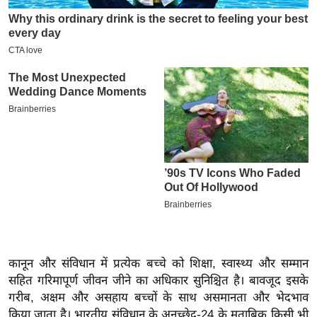
इ
म
ई
-
पे
प
र
मि
सा
ल
बे
मि
सा
कानून और संविधान में प्रत्येक बच्चे को शिक्षा, स्वास्थ्य और सम्मान
सहित गरिमापूर्ण जीवन जीने का अधिकार सुनिश्चित है। बावजूद इसके
ल
गरीब, अक्षम और असहाय बच्चों के साथ असमानता और भेदभाव
श
किया जाता है। भारतीय संविधान के अनुच्छेद-24 के मुताबिक किसी भी