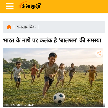
|
समसामयिक
|
ता
भारत के माथे पर कलंक है 'बालश्रम' की समस्या
ज़ा
ख
ब
र
रा
ष्ट्री
य
अं
त
र्रा
Image Source: ChatGPT
ष्ट्री