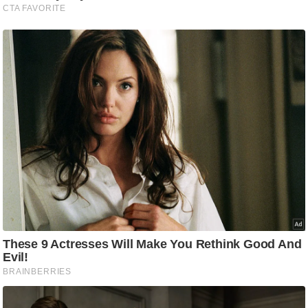
ट
ने
स
मं
त्रा
रि
ले
श
न
शि
प
रा
ज
नी
ति
वि
श्ले