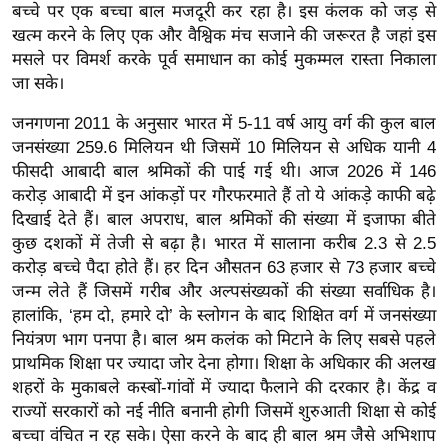
ड
बच्चे पर एक बच्चा बाल मजदूरी कर रहा है। इस कंलक को जड़ से
हॉ
खत्म करने के लिए एक और वैश्विक मंच सजाने की जरूरत है जहां इस
ली
मसले पर विमर्श करके पूर्व समाधान का कोई मुकम्मल रास्ता निकाला
वु
जा सके।
ड
जनगणना 2011 के अनुसार भारत में 5-11 वर्ष आयु वर्ग की कुल बाल
फि
जनसंख्या 259.6 मिलियन थी जिसमें 10 मिलियन से अधिक यानी 4
ल्म
फीसदी आबादी बाल श्रमिकों की पाई गई थी। आज 2026 में 146
स
करोड़ आबादी में इन आंकड़ों पर गौरफरमाते हैं तो ये आंकड़े काफी बढ़े
मी
दिखाई देते हैं। बाल अपराध, बाल श्रमिकों की संख्या में इजाफा बीते
क्षा
कुछ दशकों में तेजी से बढ़ा है। भारत में सालाना करीब 2.3 से 2.5
करोड़ बच्चे पैदा होते हैं। हर दिन औसतन 63 हजार से 73 हजार बच्चे
B
जन्म लेते हैं जिसमें गरीब और अल्पसंख्यकों की संख्या सर्वाधिक है।
r
हालांकि, ‘हम दो, हमारे दो’ के स्लोगन के बाद शिक्षित वर्ग में जनसंख्या
e
नियंत्रण भाग पनपा है। बाल श्रम कलंक को मिटाने के लिए सबसे पहले
a
प्राथमिक शिक्षा पर ज्यादा जोर देना होगा। शिक्षा के अधिकार की अलख
k
शहरों के मुकाबले कस्बों-गांवों में ज्यादा फैलाने की दरकार है। केंद्र व
i
राज्यों सरकारों को नई नीति बनानी होगी जिसमें शुरुआती शिक्षा से कोई
n
बच्चा वंचित न रह सके। ऐसा करने के बाद ही बाल श्रम जैसे अभिशाप