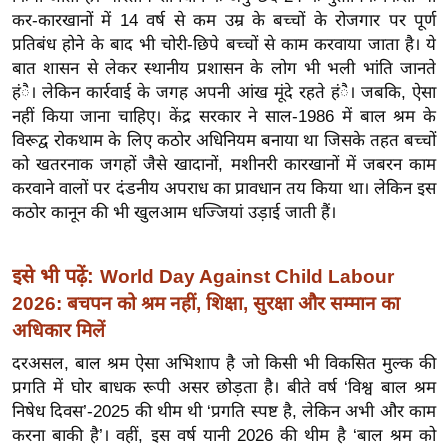
ख्सि
कर-कारखानों में 14 वर्ष से कम उम्र के बच्चों के रोजगार पर पूर्ण
य
प्रतिबंध होने के बाद भी चोरी-छिपे बच्चों से काम करवाया जाता है। ये
त
बात शासन से लेकर स्थानीय प्रशासन के लोग भी भली भांति जानते
यं
हंै। लेकिन कार्रवाई के जगह अपनी आंख मूंदे रहते हंै। जबकि, ऐसा
ग
नहीं किया जाना चाहिए। केंद्र सरकार ने साल-1986 में बाल श्रम के
विरूद्व रोकथाम के लिए कठोर अधिनियम बनाया था जिसके तहत बच्चों
इं
को खतरनाक जगहों जैसे खादानों, मशीनरी कारखानों में जबरन काम
डि
करवाने वालों पर दंडनीय अपराध का प्रावधान तय किया था। लेकिन इस
या
कठोर कानून की भी खुलआम धज्जियां उड़ाई जाती हैं।
सा
हि
इसे भी पढ़ें:
World Day Against Child Labour
त्य
2026: बचपन को श्रम नहीं, शिक्षा, सुरक्षा और सम्मान का
ज
ग
अधिकार मिलें
त
दरअसल, बाल श्रम ऐसा अभिशाप है जो किसी भी विकसित मुल्क की
ऑ
प्रगति में घोर बाधक रूपी असर छोड़ता है। बीते वर्ष ‘विश्व बाल श्रम
निषेध दिवस’-2025 की थीम थी ‘प्रगति स्पष्ट है, लेकिन अभी और काम
टो
करना बाकी है’। वहीं, इस वर्ष यानी 2026 की थीम है ‘बाल श्रम को
व