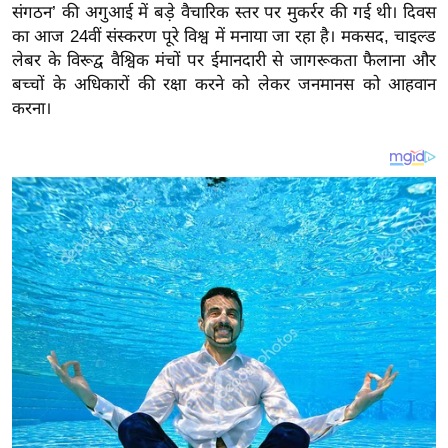
य
संगठन’ की अगुआई में बड़े वैचारिक स्तर पर मुकर्रर की गई थी। दिवस
ब
का आज 24वीं संस्करण पूरे विश्व में मनाया जा रहा है। मकसद, चाइल्ड
लेबर के विरूद्व वैश्विक मंचों पर ईमानदारी से जागरूकता फैलाना और
ज
बच्चों के अधिकारों की रक्षा करने को लेकर जनमानस को आहवान
ट
करना।
खे
ल
क्रि
के
ट
I
P
L
2
0
2
6
क्रा