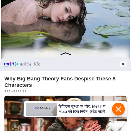
S
O
u
r
T
e
a
m
प्रमोटेड कंटेंट
E
x
Why Big Bang Theory Fans Despise These 8
p
Characters
e
BRAINBERRIES
r
t
डिजिटल सुरक्षा पर जोर: MeitY ने
P
Meta को दिया निर्देश, कंटेंट मॉडरेशन
मजबूत करे
a
n