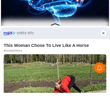
e
l
L
o
k
प्रमोटेड कंटेंट
s
a
This Woman Chose To Live Like A Horse
b
BRAINBERRIES
h
a
c
h
u
n
a
v
A