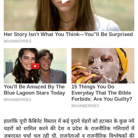
इ
म
ई
-
पे
प
र
मि
सा
ल
बे
मि
सा
हालांकि यूपी कैबिनेट विस्तार में कई पुराने चेहरों को हटाकर के कुछ नये
ल
चहरों को शामिल करने की देश व प्रदेश के राजनीतिक गलियारों में
श
जबरदस्त चर्चा चल रही थी, राजनेताओं व राजनीतिक विश्लेषकों की