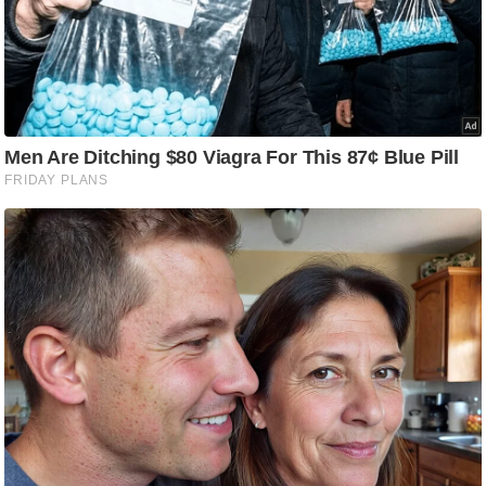
आ
र
.
आ
ई
.
चा
य
प
र
स
मी
क्षा
ध
र्म
ज्यो