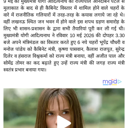
9 मई को मुख्यमंत्री योगी आदित्यनाथ की राज्यपाल आनंदीबेन पटेल से
य
मुलाकात के बाद से ही कैबिनेट विस्तार में शामिल होने वाले चहरों के
ब
वारे में राजनीतिक गलियारों में तरह-तरह के कयास लगाये जा रहे थे।
ज
वहीं लखनऊ स्थित जन भवन में होने वाले इस शपथ ग्रहण समारोह के
ट
लिए भी शासन-प्रशासन के द्वारा सभी तैयारियां पूरी कर ली गई थी।
खे
मुख्यमंत्री योगी आदित्यनाथ ने रविवार 10 मई 2026 की दोपहर 3.30
ल
बजे अपने मंत्रिमंडल का विस्तार करते हुए 6 नये चहरों भूपेंद्र चौधरी व
मनोज पांडेय को कैबिनेट मंत्री, कृष्णा पासवान, कैलाश राजपूत, सुरेन्द्र
क्रि
दिलेर व ⁠हंसराज विश्वकर्मा को राज्य मंत्री बनाया, वहीं अजीत पाल और
के
सोमेंद्र तोमर का कद बढ़ाते हुए उन्हें राज्य मंत्री की जगह राज्य मंत्री
ट
स्वतंत्र प्रभार बनाया गया।
I
P
L
2
0
2
6
क्रा