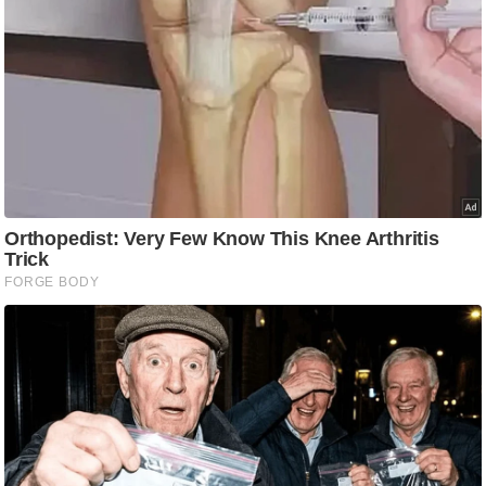
ष
ण
स
म
सा
म
यि
क
मा
तृ
भू
मि
स्तं
भ
ए
म
.