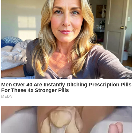
ट
ने
स
मं
त्रा
रि
ले
श
न
शि
प
रा
ज
नी
ति
वि
श्ले