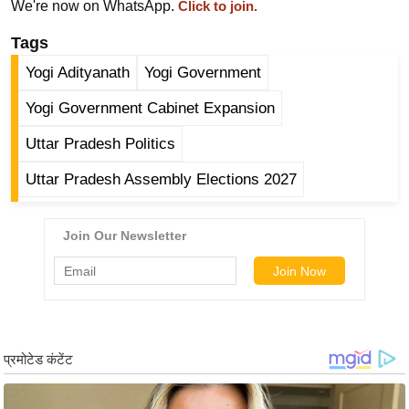
We're now on WhatsApp.
Click to join.
/
फै
Tags
श
Yogi Adityanath
Yogi Government
न
Yogi Government Cabinet Expansion
घ
रे
Uttar Pradesh Politics
लू
Uttar Pradesh Assembly Elections 2027
नु
स्खे
प
र्य
ट
न
स्थ
ल
फि