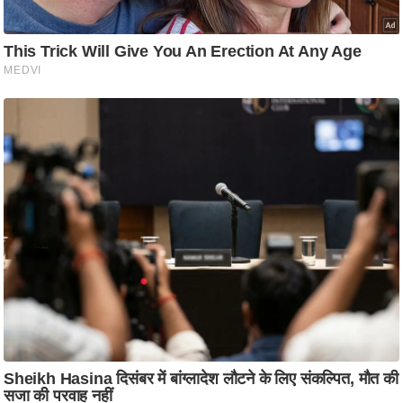
ति
ष
प्र
भु
म
हि
मा
/
ध
र्म
स्थ
ल
व्र
त
त्यो
हा
र