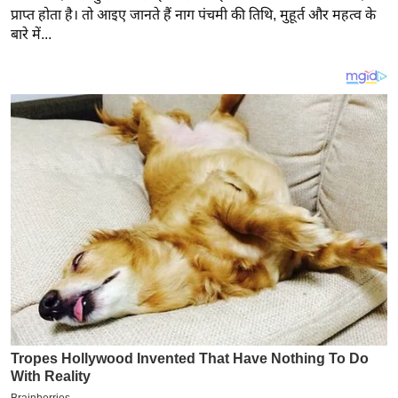
य
प्राप्त होता है। तो आइए जानते हैं नाग पंचमी की तिथि, मुहूर्त और महत्व के
ब
बारे में...
ज
ट
खे
ल
क्रि
के
ट
I
P
L
2
0
2
6
क्रा