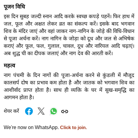
ख्सि
पूजन विधि
य
इस दिन सुबह जल्दी स्नान आदि करके स्वच्छ कपड़े पहनें। फिर हाथ में
त
जल, फूल और अक्षत लेकर व्रत का संकल्प करें। इसके बाद भगवान
यं
शिव के मंदिर जाएं और वहां जाकर नाग-नागिन के जोड़े की विधि-विधान
ग
से पूजा अर्चना करें। नाग नागिन के जोड़ा को दूध और जल से अभिषेक
इं
कराएं और फूल, फल, गुलाल, चावल, दूध और नारियल आदि चढ़ाएं।
डि
अब शुद्ध घी का दीपक जलाएं और नाग देव की आरती करें।
या
महत्व
सा
नाग पंचमी के दिन नागों की पूजा-अर्चना करने से कुंडली में मौजूद
हि
कालसर्प दोष का प्रभाव कम होता है और जातक को भगवान शिव का
त्य
आशीर्वाद प्राप्त होता है। साथ ही व्यक्ति के घर में सुख-समृद्धि का
ज
आगमन होता है।
ग
त
शेयर करें
ऑ
टो
We're now on WhatsApp.
Click to join.
व