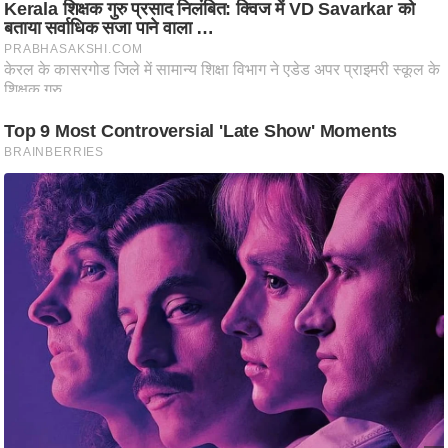
ट
ने
स
मं
त्रा
रि
ले
श
न
शि
प
रा
ज
नी
ति
वि
श्ले