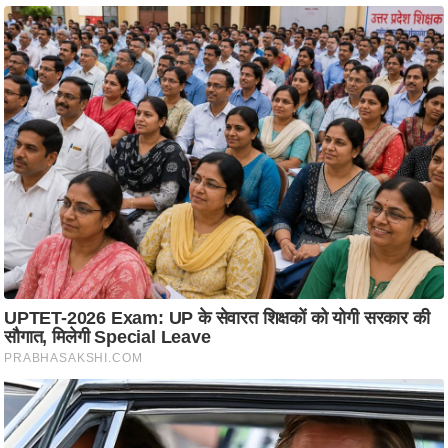
ति
ष
प्र
भु
म
हि
मा
/
ध
र्म
स्थ
ल
व्र
त
त्यो
हा
र