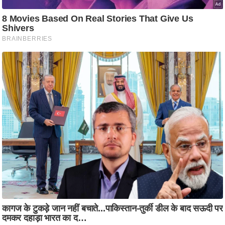
ष
ण
स
म
सा
म
यि
क
मा
तृ
भू
मि
स्तं
भ
ए
म
.