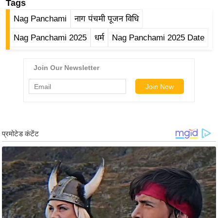
Tags
र्ल्ड
Nag Panchami
नाग पंचमी पूजन विधि
न्यू
ज
Nag Panchami 2025
धर्म
Nag Panchami 2025 Date
ब्री
फ
म
नो
रं
ज
न
ज
ग
त
बॉ
ली
वु