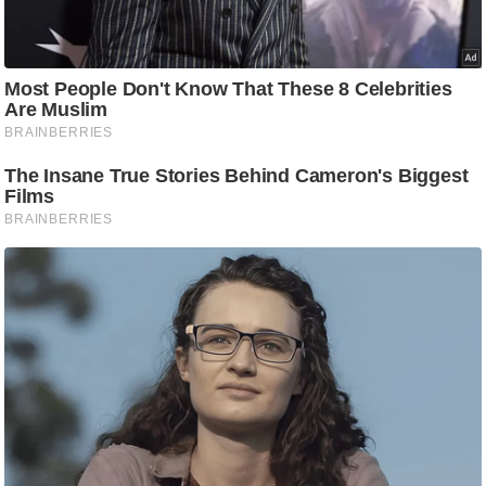
g
N
e
w
s
ला
इ
फ
स्टा
इ
ल
टे
क्नॉ
लॉ
जी
ब्यू
टी