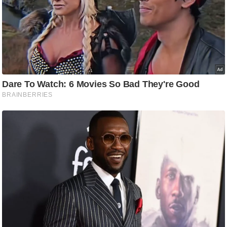
ड
हॉ
ली
वु
ड
फि
ल्म
स
मी
क्षा
B
r
e
a
k
i
n