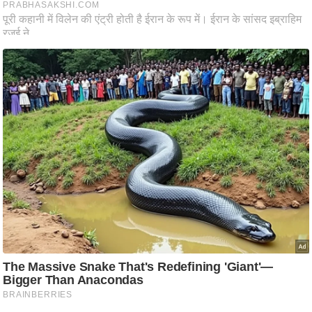
आ
र
.
आ
ई
.
चा
य
प
र
स
मी
क्षा
ध
र्म
ज्यो