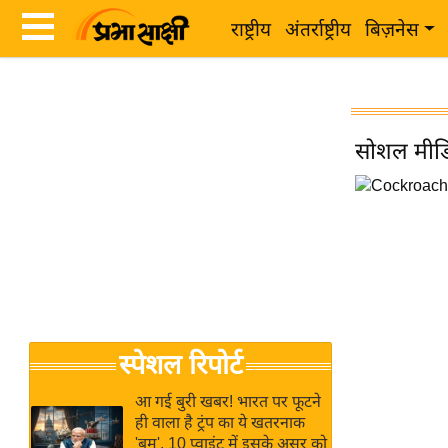
राष्ट्रीय
अंतर्राष्ट्रीय
बिज़नेस
Latest
ता
News
ज़ा
in
सोशल मीडि
ख
Hindi
ब
र
Hindi
राष्ट्रीय
News
अंतर्राष्ट्रीय
Live
बिज़नेस
उद्योग
Breaking
स्पेशल रिपोर्ट
जगत
News in
विशेषज्ञ
Hindi
आ गई बुरी खबर! भारत पर फूटने
राय
ही वाला है ट्रंप का ये खतरनाक
'बम', 10 प्वाइंट में इसके असर को