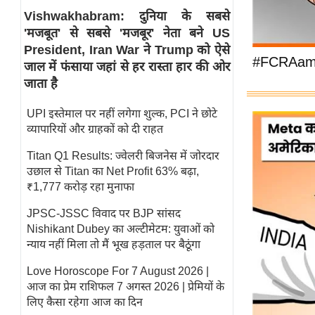
Vishwakhabram: दुनिया के सबसे
स्तंभ
'मजबूत' से सबसे 'मजबूर' नेता बने US
एम.
President, Iran War ने Trump को ऐसे
आर.
#FCRAame
जाल में फंसाया जहां से हर रास्ता हार की ओर
आई.
जाता है
चाय पर
UPI इस्तेमाल पर नहीं लगेगा शुल्क, PCI ने छोटे
समीक्षा
व्यापारियों और ग्राहकों को दी राहत
धर्म
Titan Q1 Results: ज्वेलरी बिजनेस में जोरदार
ज्योतिष
उछाल से Titan का Net Profit 63% बढ़ा,
प्रभु
₹1,777 करोड़ रहा मुनाफा
महिमा/
JPSC-JSSC विवाद पर BJP सांसद
धर्मस्थल
Nishikant Dubey का अल्टीमेटम: युवाओं को
व्रत
न्याय नहीं मिला तो मैं भूख हड़ताल पर बैठूंगा
त्योहार
Love Horoscope For 7 August 2026 |
राशिफल
आज का प्रेम राशिफल 7 अगस्त 2026 | प्रेमियों के
विशेष
लिए कैसा रहेगा आज का दिन