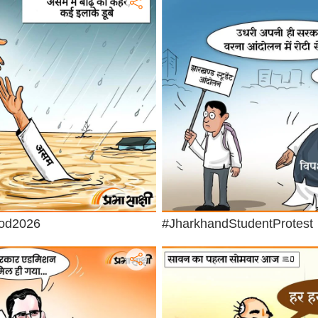
od2026
#JharkhandStudentProtest