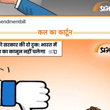
ndmentbill
कल का कार्टून