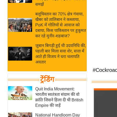
बजट
Hindi
समझें
खेल
News
बलूचिस्तान का 70% क्षेत्र गंवाया,
क्रिकेट
खैबर को तालिबान ने कब्जाया,
Hindi
IPL
PoK में गोलियों से आवाज को
दबाया, किस पाकिस्तान पर हुकूमत
Videos
2026
कर रहे मुनीर-शहबाज?
क्राइम
जुबान बिगड़ी हुई थी उदयनिधि की,
ई-पेपर
पहली बार मिला सवा शेर, सत्ता में
मिसाल बेमिसाल
आते ही विजय ने धरा थलापति
अवतार
शख्सियत
#Cockroac
यंग इंडिया
ट्रेंडिंग
साहित्य जगत
ऑटो वर्ल्ड
Quit India Movement:
भारतीय स्वतंत्रता संग्राम की वो
न्यूज ब्रीफ
क्रांति जिसने हिला दी थी British
मनोरंजन जगत
Empire की जड़ें
बॉलीवुड
National Handloom Day