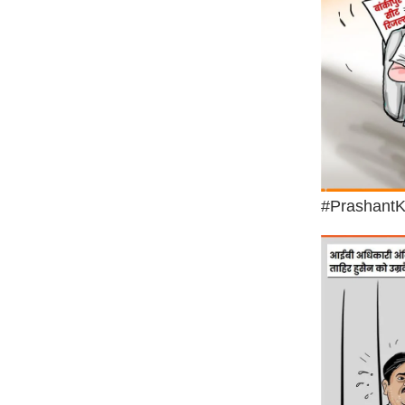
Code Of Ethics
RSS
Our Team
Expert Panel
Loksabhachunav
Android App
#PrashantK