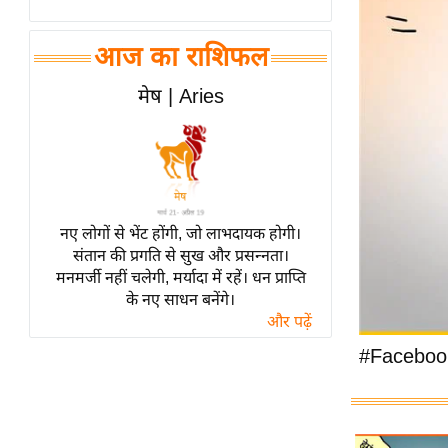
विश्लेषण
ट्रेंडिंग
आज का राशिफल
Q
मेष | Aries
u
i
c
k
L
नए लोगों से भेंट होंगी, जो लाभदायक होगी।
i
संतान की प्रगति से सुख और प्रसन्नता।
n
मनमर्जी नहीं चलेगी, मर्यादा में रहें। धन प्राप्ति
k
के नए साधन बनेंगे।
s
और पढ़ें
विधानसभा
#Faceboo
चुनाव
फोटो
वीडियो