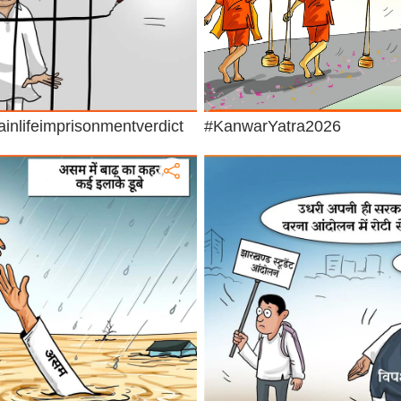
inlifeimprisonmentverdict
#KanwarYatra2026