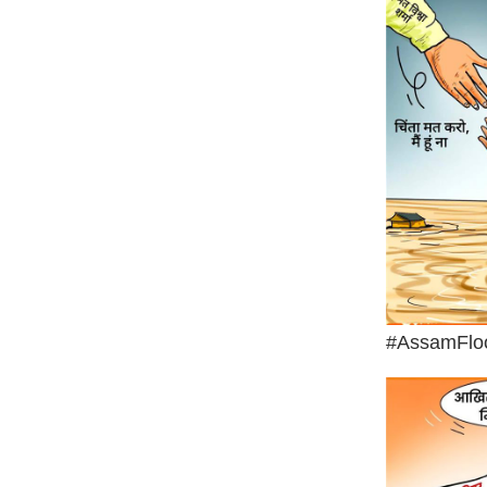
ऑडियो
इंफ़ोग्राफ़िक
राज्यों से
शहरों से
वेब स्टोरी
कार्टून
Short
Videos
iOS App
About us
#AssamFlo
Contact Editor
Advertise
Privacy Policy
Grievance
Redressal