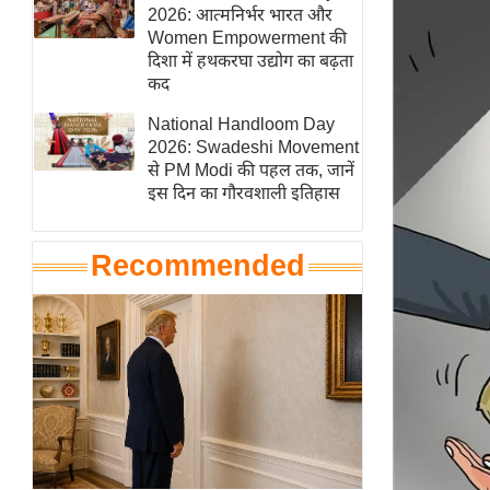
हॉलीवुड
2026: आत्मनिर्भर भारत और
Women Empowerment की
फिल्म समीक्षा
दिशा में हथकरघा उद्योग का बढ़ता
Breaking
कद
News
National Handloom Day
लाइफस्टाइल
2026: Swadeshi Movement
से PM Modi की पहल तक, जानें
टेक्नॉलॉजी
इस दिन का गौरवशाली इतिहास
ब्यूटी/फैशन
घरेलू नुस्खे
Recommended
पर्यटन स्थल
फिटनेस मंत्रा
रिलेशनशिप
राजनीति
विश्लेषण
समसामयिक
मातृभूमि