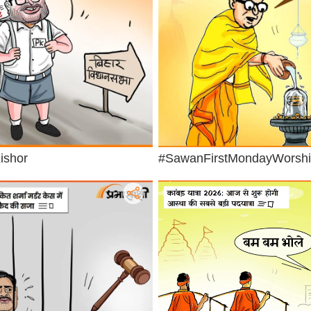
ishor
#SawanFirstMondayWorsh