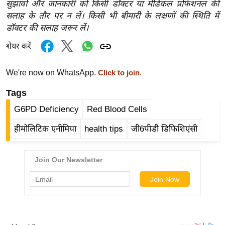
सुझावों और जानकारी को किसी डॉक्टर या मेडिकल प्रोफेशनल की
g
सलाह के तौर पर न लें। किसी भी बीमारी के लक्षणों की स्थिति में
N
डॉक्टर की सलाह जरूर लें।
e
w
शेयर करें
s
ला
We're now on WhatsApp.
Click to join.
इ
Tags
फ
G6PD Deficiency
Red Blood Cells
स्टा
इ
हीमोलिटिक एनीमिया
health tips
जी6पीडी डिफिशिएंसी
ल
टे
क्नॉ
लॉ
जी
ब्यू
टी