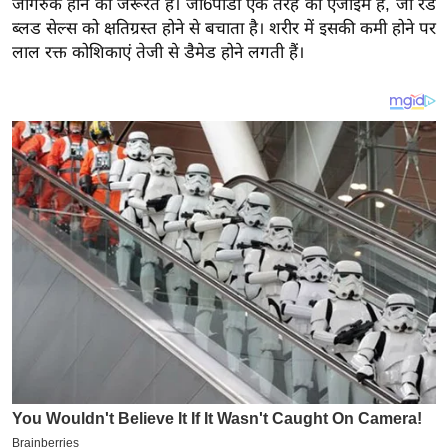
जागरुक होने की जरूरत है। जी6पीडी एक तरह का एंजाइम है, जो रेड
य
ब्लड सेल्स को क्षतिग्रस्त होने से बचाता है। शरीर में इसकी कमी होने पर
ब
लाल रक्त कोशिकाएं तेजी से डैमेड होने लगती हैं।
ज
ट
खे
ल
क्रि
के
ट
I
P
L
2
0
2
6
क्रा