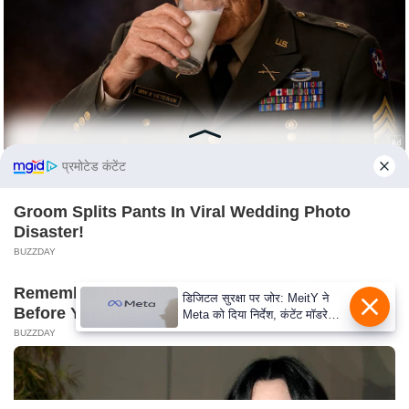
S
O
u
r
T
e
a
प्रमोटेड कंटेंट
m
E
Groom Splits Pants In Viral Wedding Photo
x
Disaster!
p
BUZZDAY
e
Remember Chaz Bono? You Better Sit Down
r
डिजिटल सुरक्षा पर जोर: MeitY ने
Before You See Him Now
Meta को दिया निर्देश, कंटेंट मॉडरेशन
t
मजबूत करे
BUZZDAY
P
a
n