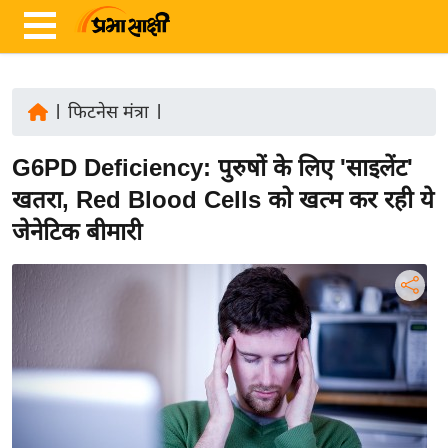
|
फिटनेस मंत्रा
|
ता
G6PD Deficiency: पुरुषों के लिए 'साइलेंट'
ज़ा
ख
खतरा, Red Blood Cells को खत्म कर रही ये
ब
जेनेटिक बीमारी
र
रा
ष्ट्री
य
अं
त
र्रा
ष्ट्री