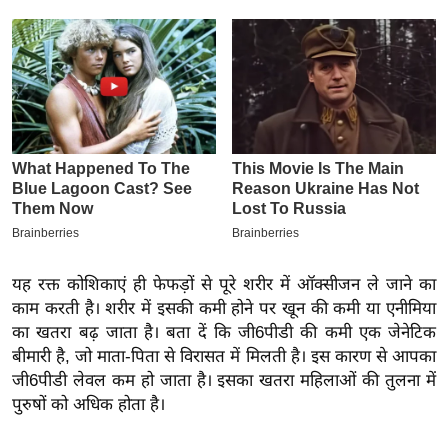
इ
म
ई
-
पे
प
र
मि
सा
ल
यह रक्त कोशिकाएं ही फेफड़ों से पूरे शरीर में ऑक्सीजन ले जाने का
काम करती है। शरीर में इसकी कमी होने पर खून की कमी या एनीमिया
बे
का खतरा बढ़ जाता है। बता दें कि जी6पीडी की कमी एक जेनेटिक
मि
बीमारी है, जो माता-पिता से विरासत में मिलती है। इस कारण से आपका
सा
जी6पीडी लेवल कम हो जाता है। इसका खतरा महिलाओं की तुलना में
ल
पुरुषों को अधिक होता है।
श