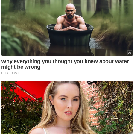
ष
ण
स
म
सा
म
यि
क
मा
तृ
भू
मि
स्तं
भ
ए
म
.