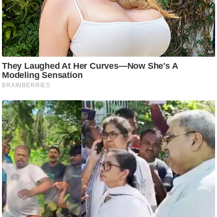
आ
र
.
आ
ई
.
चा
य
प
र
स
मी
क्षा
ध
र्म
ज्यो