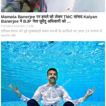
ति
ष
प्र
भु
म
हि
मा
/
ध
र्म
स्थ
ल
व्र
त
त्यो
हा
र