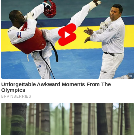
ट
ने
स
मं
त्रा
रि
ले
श
न
शि
प
रा
ज
नी
ति
वि
श्ले