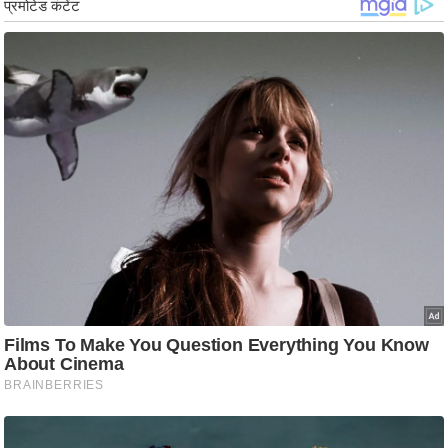
/
फै
श
न
घ
रे
लू
नु
स्खे
प
र्य
ट
न
स्थ
ल
फि