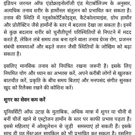
इंडियन जरनल ऑफ एंडोक्राइनोलॉजी एंड मेटाबॉलिज्म के अनुसार,
र्ल्ड
अत्यधिक तनाव शरीर के हार्मोनल संतुलन को प्रभावित कर सकता है।
न्यू
तनाव की स्थिति में ग्लूकोकोर्टिकोइड्स, कैटेकोलामाइंस, ग्रोथ हार्मोन
ज
और प्रोलैक्टिन जैसे हार्मोनों के स्तर में बदलाव देखा जा सकता है। इनमें
ब्री
से कुछ बदलाव शरीर को चुनौतीपूर्ण परिस्थितियों से निपटने में मदद
फ
करते हैं, लेकिन लंबे समय तक बना रहने वाला तनाव ग्रेव्स रोग, प्रजनन
संबंधी समस्याओं और बढ़ते वजन जैसी स्थितियों के जोखिम को बढ़ा
म
सकता है।
नो
रं
इसलिए मानसिक तनाव को नियंत्रित रखना जरूरी है। इसके लिए
ज
नियमित योग और ध्यान का अभ्यास करें, अपने करीबी लोगों से खुलकर
न
बातचीत करें, प्रकृति के बीच समय बिताएं और मनपसंद संगीत सुनकर
ज
खुद को रिलैक्स रखने की कोशिश करें।
ग
शुगर का सेवन कम करें
त
बॉ
यूनिवर्सिटी ऑफ उटाह के मुताबिक, अधिक मात्रा में शुगर या चीनी से
ली
बनीं चीजें खाने से एस्ट्रोजन हार्मोन के स्तर पर काफी प्रभाव पड़ता है।
इससे महिलाएं में ओव्यूलेशन से जुड़ी समस्याएं हो सकती हैं। इसके
वु
साथ ही यह मेंस्ट्रुअल साइकिल को भी प्रभावित कर सकता है। इसलिए