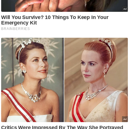
/
फै
श
न
घ
रे
लू
नु
स्खे
प
र्य
ट
न
स्थ
ल
फि