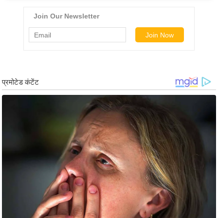
g
N
e
w
s
ला
इ
फ
स्टा
इ
ल
टे
क्नॉ
लॉ
जी
ब्यू
टी