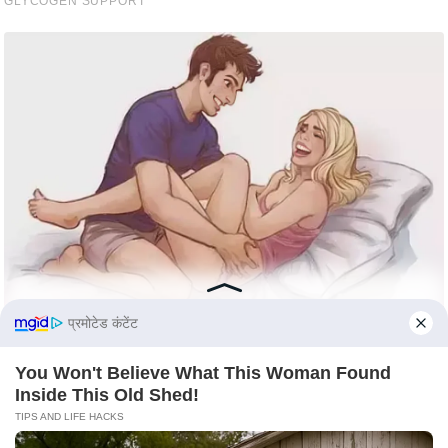
e
r
t
i
s
e
P
r
i
v
a
c
y
प्रमोटेड कंटेंट
P
o
You Won't Believe What This Woman Found
Inside This Old Shed!
l
TIPS AND LIFE HACKS
i