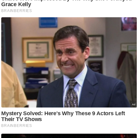
ट
ने
स
मं
त्रा
रि
ले
श
न
शि
प
रा
ज
नी
ति
वि
श्ले