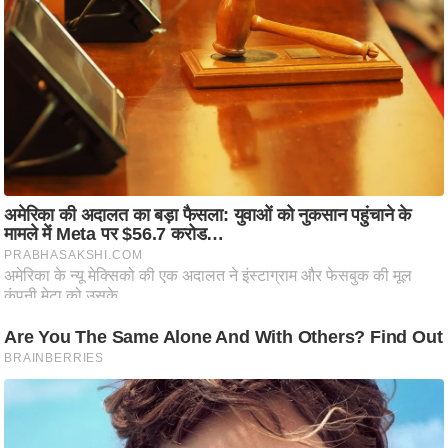
आ
र
.
आ
ई
.
चा
य
प
र
स
मी
क्षा
ध
र्म
ज्यो