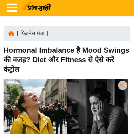
|
फिटनेस मंत्रा
|
ता
Hormonal Imbalance है Mood Swings
ज़ा
ख
की वजह? Diet और Fitness से ऐसे करें
ब
कंट्रोल
र
रा
ष्ट्री
य
अं
त
र्रा
ष्ट्री