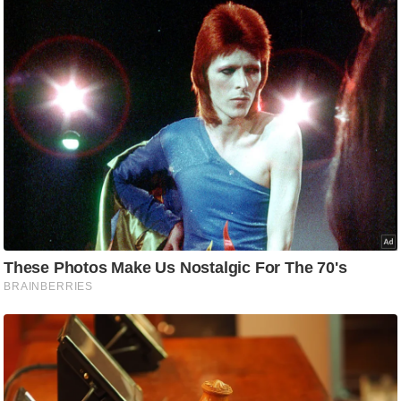
ष
ण
स
म
सा
म
यि
क
मा
तृ
भू
मि
स्तं
भ
ए
म
.