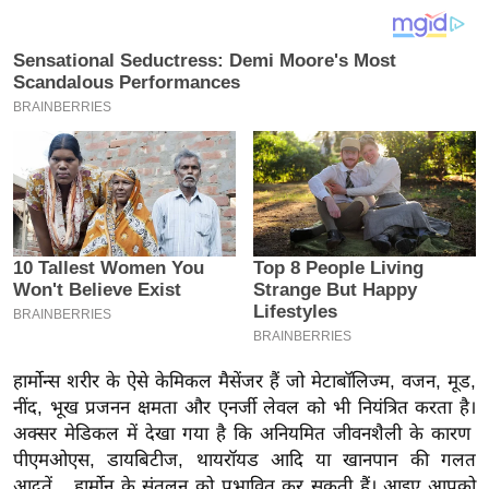
य
ब
ज
ट
खे
ल
क्रि
के
ट
I
P
L
2
हार्मोन्स शरीर के ऐसे केमिकल मैसेंजर हैं जो मेटाबॉलिज्म, वजन, मूड,
0
नींद, भूख प्रजनन क्षमता और एनर्जी लेवल को भी नियंत्रित करता है।
2
अक्सर मेडिकल में देखा गया है कि अनियमित जीवनशैली के कारण
6
पीएमओएस, डायबिटीज, थायरॉयड आदि या खानपान की गलत
आदतें हार्मोन के संतुलन को प्रभावित कर सकती हैं। आइए आपको
क्रा