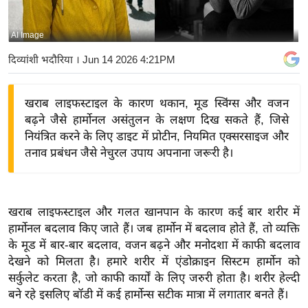
य
बि
AI Image
ज़
दिव्यांशी भदौरिया
। Jun 14 2026 4:21PM
ने
स
खराब लाइफस्टाइल के कारण थकान, मूड स्विंग्स और वजन
उ
बढ़ने जैसे हार्मोनल असंतुलन के लक्षण दिख सकते हैं, जिसे
द्यो
नियंत्रित करने के लिए डाइट में प्रोटीन, नियमित एक्सरसाइज और
ग
तनाव प्रबंधन जैसे नेचुरल उपाय अपनाना जरूरी है।
ज
ग
त
खराब लाइफस्टाइल और गलत खानपान के कारण कई बार शरीर में
वि
हार्मोनल बदलाव किए जाते हैं। जब हार्मोन में बदलाव होते हैं, तो व्यक्ति
शे
के मूड में बार-बार बदलाव, वजन बढ़ने और मनोदशा में काफी बदलाव
ष
देखने को मिलता है। हमारे शरीर में एंडोक्राइन सिस्टम हार्मोन को
ज्ञ
सर्कुलेट करता है, जो काफी कार्यों के लिए जरुरी होता है। शरीर हेल्दी
रा
बने रहे इसलिए बॉडी में कई हार्मोन्स सटीक मात्रा में लगातार बनते हैं।