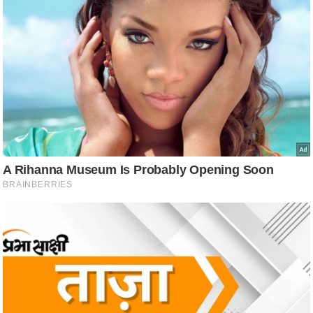
ति
ष
प्र
भु
म
हि
मा
/
ध
र्म
स्थ
ल
व्र
त
त्यो
हा
र