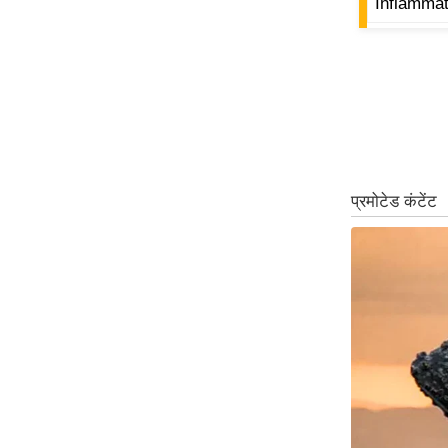
Inflammat
Code Of Ethics
RSS
Our Team
Expert Panel
Loksabhachunav
Android App