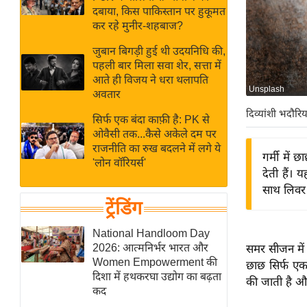
बजट
Hindi
दबाया, किस पाकिस्तान पर हुकूमत
खेल
News
कर रहे मुनीर-शहबाज?
क्रिकेट
जुबान बिगड़ी हुई थी उदयनिधि की,
Hindi
IPL
पहली बार मिला सवा शेर, सत्ता में
आते ही विजय ने धरा थलापति
Videos
2026
Unsplash
अवतार
क्राइम
दिव्यांशी भदौरिय
सिर्फ एक बंदा काफ़ी है: PK से
ई-पेपर
ओवैसी तक...कैसे अकेले दम पर
मिसाल बेमिसाल
राजनीति का रुख बदलने में लगे ये
गर्मी में 
'लोन वॉरियर्स'
शख्सियत
देती हैं।
यंग इंडिया
साथ लिवर 
ट्रेंडिंग
साहित्य जगत
ऑटो वर्ल्ड
National Handloom Day
2026: आत्मनिर्भर भारत और
समर सीजन में
न्यूज ब्रीफ
Women Empowerment की
छाछ सिर्फ एक ट
मनोरंजन जगत
दिशा में हथकरघा उद्योग का बढ़ता
की जाती है औ
कद
बॉलीवुड