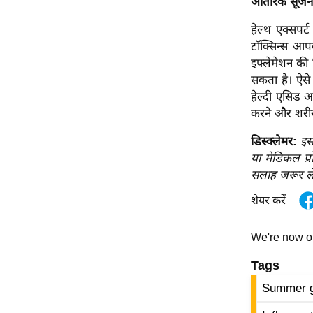
आतंरिक सूजन 
ऑडियो
हेल्थ एक्सपर्
इंफ़ोग्राफ़िक
टॉक्सिन्स आपक
राज्यों से
इफ्लेमेशन की 
सकता है। ऐसे 
शहरों से
हेल्दी एसिड आ
वेब स्टोरी
करने और शरीर 
कार्टून
डिस्क्लेमर:
इस
Short
या मेडिकल प्र
Videos
सलाह जरूर ले
iOS App
शेयर करें
About us
Contact Editor
We're now 
Advertise
Tags
Privacy Policy
Summer g
Grievance
Redressal