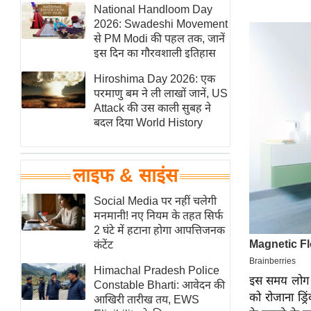
हॉलीवुड
National Handloom Day
2026: Swadeshi Movement
फिल्म समीक्षा
से PM Modi की पहल तक, जानें
Breaking
इस दिन का गौरवशाली इतिहास
News
Hiroshima Day 2026: एक
लाइफस्टाइल
परमाणु बम ने ली लाखों जानें, US
Attack की उस काली सुबह ने
टेक्नॉलॉजी
बदल दिया World History
ब्यूटी/फैशन
घरेलू नुस्खे
लाइफ & साइंस
पर्यटन स्थल
फिटनेस मंत्रा
Social Media पर नहीं चलेगी
मनमानी! नए नियम के तहत सिर्फ
रिलेशनशिप
2 घंटे में हटाना होगा आपत्तिजनक
राजनीति
कंटेंट
विश्लेषण
Himachal Pradesh Police
इस समय लोग छा
समसामयिक
Constable Bharti: आवेदन की
को रोजाना ड्
आखिरी तारीख तय, EWS
मातृभूमि