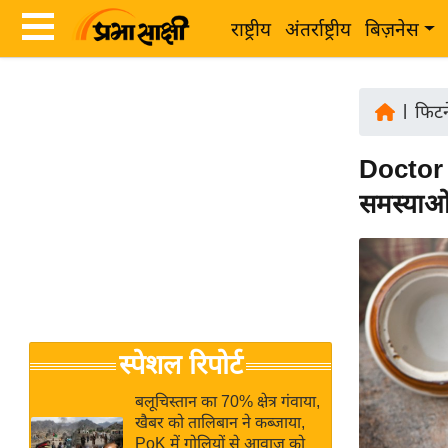
राष्ट्रीय
अंतर्राष्ट्रीय
बिज़नेस
Latest
ता
News
|
फिटने
ज़ा
in
ख
Doctor क
Hindi
ब
समस्याओं
र
Hindi
राष्ट्रीय
News
अंतर्राष्ट्रीय
Live
बिज़नेस
उद्योग
Breaking
स्पेशल रिपोर्ट
जगत
News in
विशेषज्ञ
Hindi
बलूचिस्तान का 70% क्षेत्र गंवाया,
राय
खैबर को तालिबान ने कब्जाया,
PoK में गोलियों से आवाज को