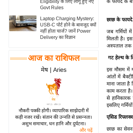
के फायदे के बारे
Eligibility के लिए लागू हुए नए
स्तंभ
Govt Rules
एम.
Laptop Charging Mystery:
छाछ के फायदे
आर.
USB-C पोर्ट होने के बावजूद क्यों
नहीं होता चार्ज? जानें Power
जब गर्मियों म
आई.
Delivery का विज्ञान
मिलती है। इस
चाय पर
अस्पताल तक पह
समीक्षा
आज का राशिफल
गट हेल्थ के 
धर्म
ज्योतिष
मेष | Aries
इस मौसम में 
आंतों में बैक
प्रभु
माना जाता है
महिमा/
काम करता है। 
धर्मस्थल
से हानिकारक स
व्रत
इसलिए गर्मियो
त्योहार
नौकरी पक्की होगी। व्यापारिक साझेदारी में
एसिड रिफ्लक्स
कड़ी नजर रखें। संतान की उन्नति से प्रसन्नता।
राशिफल
अशुभ समाचार, धन हानि और दुर्घटना।
विशेष
छाछ का सेवन
और पढ़ें