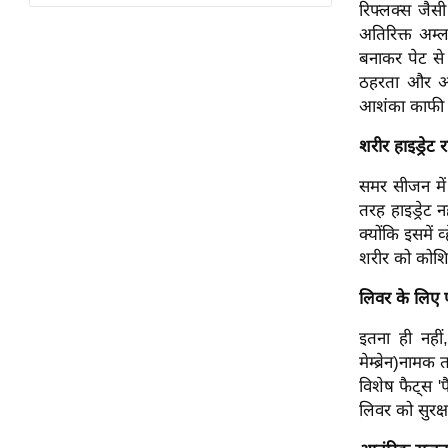
विश्लेषण
रिफ्लक्स जैसी
अतिरिक्त अम्ल
ट्रेंडिंग
बनाकर पेट से
ठहरता और आस
Q
आशंका काफी 
u
i
शरीर हाइड्रेट 
c
समर सीजन में 
k
तरह हाइड्रेट 
L
क्योंकि इसमें
i
शरीर को कोशिक
n
k
लिवर के लिए 
s
इतना ही नही
विधानसभा
मेम्ब्रेन)नाम
चुनाव
विशेष फैट्स 'फ
फोटो
लिवर को सुरक्ष
वीडियो