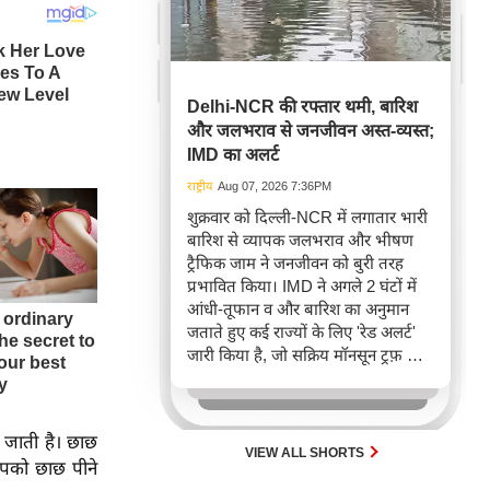
Delhi-NCR की रफ्तार थमी, बारिश
और जलभराव से जनजीवन अस्त-व्यस्त;
IMD का अलर्ट
राष्ट्रीय
Aug 07, 2026 7:36PM
शुक्रवार को दिल्ली-NCR में लगातार भारी
बारिश से व्यापक जलभराव और भीषण
ट्रैफिक जाम ने जनजीवन को बुरी तरह
प्रभावित किया। IMD ने अगले 2 घंटों में
आंधी-तूफान व और बारिश का अनुमान
जताते हुए कई राज्यों के लिए 'रेड अलर्ट'
जारी किया है, जो सक्रिय मॉनसून ट्रफ़ और
चक्रवाती हवाओं के घेरे का परिणाम है,
जिससे यातायात बाधित होने के साथ-साथ
सफदरजंग अस्पताल में भी जलभराव की
ी जाती है। छाछ
स्थिति बनी।
VIEW ALL SHORTS
आपको छाछ पीने