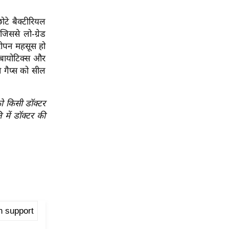
ोटे बैक्टीरियल
जिससे लो-ग्रेड
ारीपन महसूस हो
रोबायोटिक्स और
े गैप्स को सील
ो किसी डॉक्टर
 में डॉक्टर की
h support