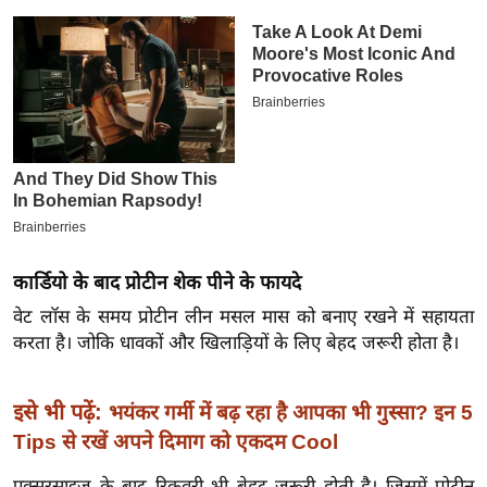
इ
म
ई
-
पे
प
र
मि
सा
कार्डियो के बाद प्रोटीन शेक पीने के फायदे
ल
वेट लॉस के समय प्रोटीन लीन मसल मास को बनाए रखने में सहायता
करता है। जोकि धावकों और खिलाड़ियों के लिए बेहद जरूरी होता है।
बे
मि
सा
इसे भी पढ़ें:
भयंकर गर्मी में बढ़ रहा है आपका भी गुस्सा? इन 5
ल
Tips से रखें अपने दिमाग को एकदम Cool
श
एक्सरसाइज के बाद रिकवरी भी बेहद जरूरी होती है। जिसमें प्रोटीन