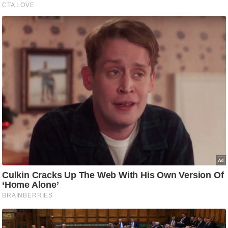
ति
ष
प्र
भु
म
हि
मा
/
ध
र्म
स्थ
ल
व्र
त
त्यो
हा
र