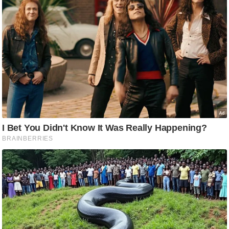
/
फै
श
न
घ
रे
लू
नु
स्खे
प
र्य
ट
न
स्थ
ल
फि