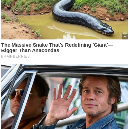
ट
ने
स
मं
त्रा
रि
ले
श
न
शि
प
रा
ज
नी
ति
वि
श्ले