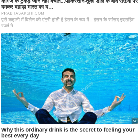
आ
र
.
आ
ई
.
चा
य
प
र
स
मी
क्षा
ध
र्म
ज्यो