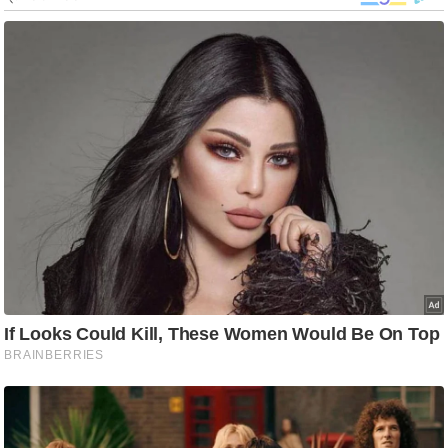
g
N
e
w
s
ला
इ
फ
स्टा
इ
ल
टे
क्नॉ
लॉ
जी
ब्यू
टी