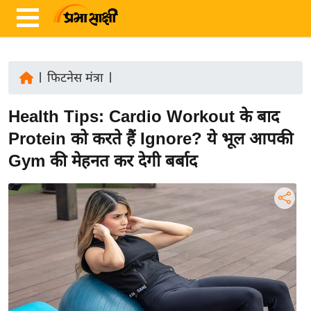
|
फिटनेस मंत्रा
|
ता
Health Tips: Cardio Workout के बाद
ज़ा
ख
Protein को करते हैं Ignore? ये भूल आपकी
ब
Gym की मेहनत कर देगी बर्बाद
र
रा
ष्ट्री
य
अं
त
र्रा
ष्ट्री