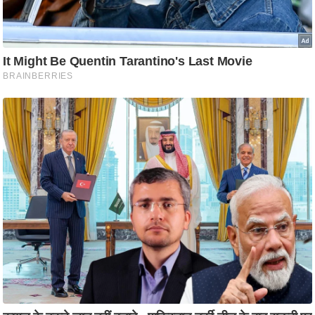
ष
ण
स
म
सा
म
यि
क
मा
तृ
भू
मि
स्तं
भ
ए
म
.