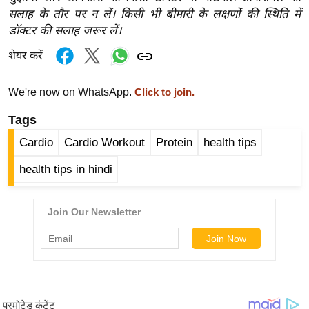
ड
सलाह के तौर पर न लें। किसी भी बीमारी के लक्षणों की स्थिति में
हॉ
डॉक्टर की सलाह जरूर लें।
ली
शेयर करें
वु
ड
We're now on WhatsApp.
Click to join.
फि
ल्म
Tags
स
Cardio
Cardio Workout
Protein
health tips
मी
क्षा
health tips in hindi
B
r
e
a
k
i
n