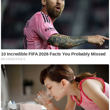
ट
ने
स
मं
त्रा
रि
ले
श
न
शि
प
रा
ज
नी
ति
वि
श्ले