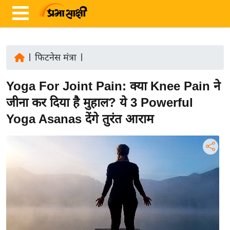
|
फिटनेस मंत्रा
|
ता
Yoga For Joint Pain: क्या Knee Pain ने
ज़ा
ख
जीना कर दिया है मुहाल? ये 3 Powerful
ब
Yoga Asanas देंगे तुरंत आराम
र
रा
ष्ट्री
य
अं
त
र्रा
ष्ट्री