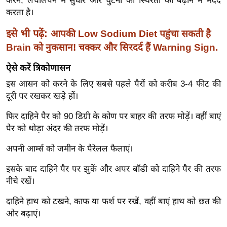
करने, लचीलेपन में सुधार और घुटनों की स्थिरता को बढ़ाने में मदद
ख्सि
करता है।
य
त
इसे भी पढ़ें:
आपकी Low Sodium Diet पहुंचा सकती है
यं
Brain को नुकसान! चक्कर और सिरदर्द हैं Warning Sign.
ग
ऐसे करें त्रिकोणासन
इं
इस आसन को करने के लिए सबसे पहले पैरों को करीब 3-4 फीट की
डि
दूरी पर रखकर खड़े हों।
या
सा
फिर दाहिने पैर को 90 डिग्री के कोण पर बाहर की तरफ मोड़ें। वहीं बाएं
हि
पैर को थोड़ा अंदर की तरफ मोड़ें।
त्य
अपनी आर्म्स को जमीन के पैरेलल फैलाएं।
ज
ग
इसके बाद दाहिने पैर पर झुकें और अपर बॉडी को दाहिने पैर की तरफ
त
नीचे रखें।
ऑ
दाहिने हाथ को टखने, काफ या फर्श पर रखें, वहीं बाएं हाथ को छत की
टो
ओर बढ़ाएं।
व