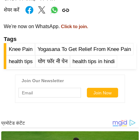
g
शेयर करें
N
e
We're now on WhatsApp.
w
Click to join.
s
Tags
ला
Knee Pain
Yogasana To Get Relief From Knee Pain
इ
फ
health tips
योग फॉर नी पेन
health tips in hindi
स्टा
इ
ल
टे
क्नॉ
लॉ
जी
ब्यू
टी