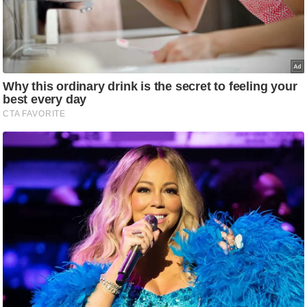
ष
ण
स
म
सा
म
यि
क
मा
तृ
भू
मि
स्तं
भ
ए
म
.