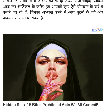
लेकिन गंभीर मामलों में डॉक्टर की सलाह जरूरी लेना चाहिए। लेकिन
य
आज इस आर्टिकल के जरिए हम आपको कुछ ऐसे योगासन के बारे में
ब
बताने जा रहे हैं, जिनका अभ्यास करने से आप घुटनों के दर्द और
ज
अकड़न से राहत पा सकते हैं।
ट
खे
ल
क्रि
के
ट
I
P
L
2
0
2
6
क्रा