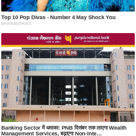
आ
र
.
आ
ई
.
चा
य
प
र
स
मी
क्षा
ध
र्म
ज्यो