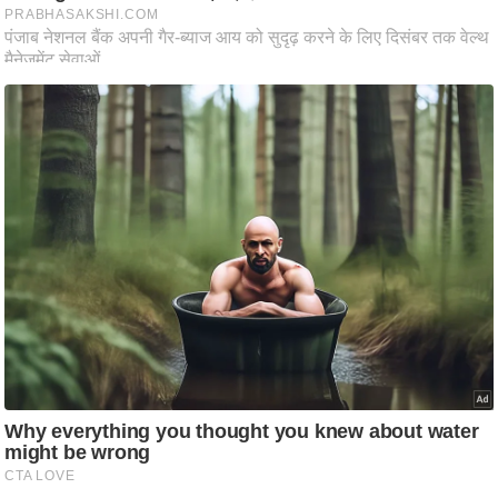
ति
ष
प्र
भु
म
हि
मा
/
ध
र्म
स्थ
ल
व्र
त
त्यो
हा
र