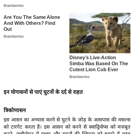
इ
म
ई
-
पे
प
र
मि
सा
ल
इन योगासनों से पाएं घुटनों के दर्द से राहत
बे
मि
त्रिकोणासन
सा
ल
इस आसन का अभ्यास करने से घुटने के जोड़ के आसपास की मसल्स
को टारगेट करता है। इस आसन को करने से क्वाड्रिसेप्स को मजबूत
श