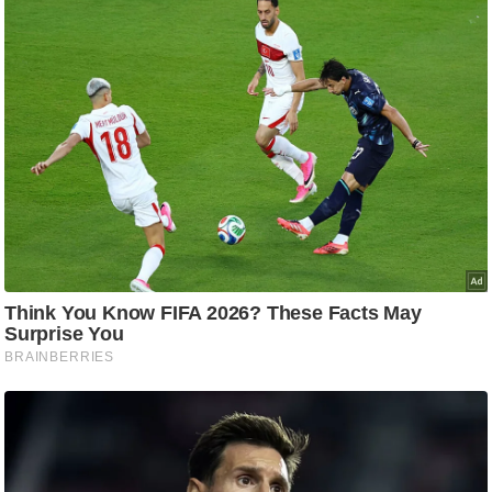
/
फै
श
न
घ
रे
लू
नु
स्खे
प
र्य
ट
न
स्थ
ल
फि