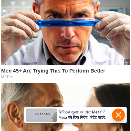
s
a
l
C
o
d
e
O
f
E
t
h
i
c
s
डिजिटल सुरक्षा पर जोर: MeitY ने
R
Meta को दिया निर्देश, कंटेंट मॉडरेशन
मजबूत करे
S