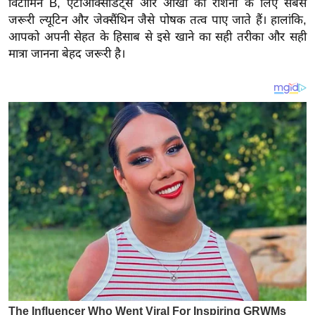
विटामिन B, एंटीऑक्सीडेंट्स और आंखों की रोशनी के लिए सबसे
य
जरूरी ल्यूटिन और जेक्सैंथिन जैसे पोषक तत्व पाए जाते हैं। हालांकि,
ब
आपको अपनी सेहत के हिसाब से इसे खाने का सही तरीका और सही
ज
मात्रा जानना बेहद जरूरी है।
ट
खे
ल
क्रि
के
ट
I
P
L
2
0
2
6
क्रा