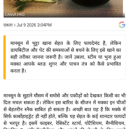
य
बि
CANVA PRO
ज़
एकता
। Jul 9 2026 3:04PM
ने
स
मानसून में भुट्टा खाना सेहत के लिए फायदेमंद है, लेकिन
उ
डायबिटीज और पेट की समस्याओं से बचने के लिए इसे खाने का
द्यो
सही तरीका जानना जरूरी है। जानें उबला, स्टीम या भुना हुआ
ग
मक्का आपके ब्लड शुगर और पाचन तंत्र को कैसे प्रभावित
ज
करता है।
ग
त
वि
मानसून के सुहाने मौसम में समोसे और पकौड़ों को देखकर किसी का भी
शे
दिल मचल सकता है। लेकिन इस बारिश के सीजन में मक्का इन चीजों
ष
से बेहतरीन स्नैक साबित हो सकता है। अच्छी बात यह है कि मक्के में
ज्ञ
सिर्फ कार्बोहाइड्रेट ही नहीं होते, बल्कि यह सेहत के कई शानदार फायदों
रा
से भरपूर है। इसमें फाइबर, रेसिस्टेंट स्टार्च, पोटैशियम, मैग्नीशियम,