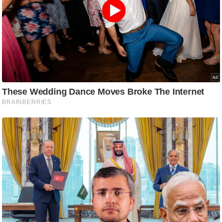
ष
ण
स
म
सा
म
यि
क
मा
तृ
भू
मि
स्तं
भ
ए
म
.