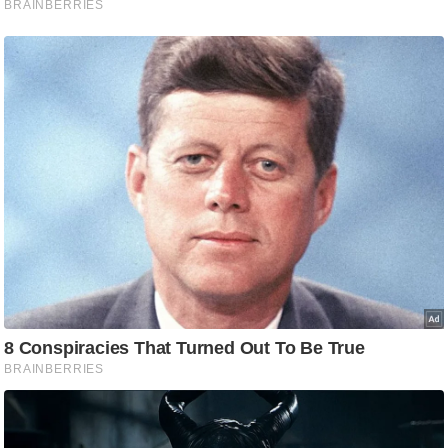
/
फै
श
न
घ
रे
लू
नु
स्खे
प
र्य
ट
न
स्थ
ल
फि