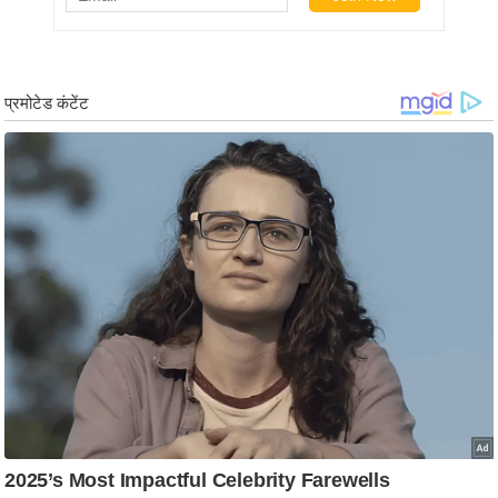
g
N
e
w
s
ला
इ
फ
स्टा
इ
ल
टे
क्नॉ
लॉ
जी
ब्यू
टी