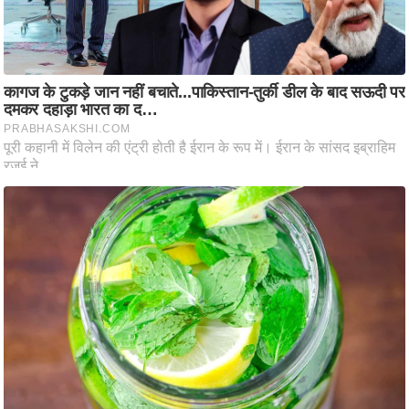
आ
र
.
आ
ई
.
चा
य
प
र
स
मी
क्षा
ध
र्म
ज्यो