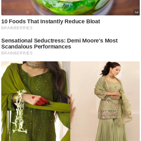
ति
ष
प्र
भु
म
हि
मा
/
ध
र्म
स्थ
ल
व्र
त
त्यो
हा
र