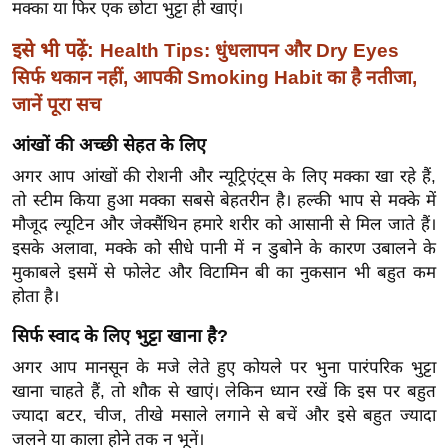
मक्का या फिर एक छोटा भुट्टा ही खाएं।
र्ल्ड
न्यू
इसे भी पढ़ें:
Health Tips: धुंधलापन और Dry Eyes
ज
सिर्फ थकान नहीं, आपकी Smoking Habit का है नतीजा,
ब्री
जानें पूरा सच
फ
आंखों की अच्छी सेहत के लिए
म
अगर आप आंखों की रोशनी और न्यूट्रिएंट्स के लिए मक्का खा रहे हैं,
नो
तो स्टीम किया हुआ मक्का सबसे बेहतरीन है। हल्की भाप से मक्के में
रं
मौजूद ल्यूटिन और जेक्सैंथिन हमारे शरीर को आसानी से मिल जाते हैं।
ज
इसके अलावा, मक्के को सीधे पानी में न डुबोने के कारण उबालने के
न
मुकाबले इसमें से फोलेट और विटामिन बी का नुकसान भी बहुत कम
ज
होता है।
ग
सिर्फ स्वाद के लिए भुट्टा खाना है?
त
अगर आप मानसून के मजे लेते हुए कोयले पर भुना पारंपरिक भुट्टा
बॉ
खाना चाहते हैं, तो शौक से खाएं। लेकिन ध्यान रखें कि इस पर बहुत
ली
ज्यादा बटर, चीज, तीखे मसाले लगाने से बचें और इसे बहुत ज्यादा
वु
जलने या काला होने तक न भूनें।