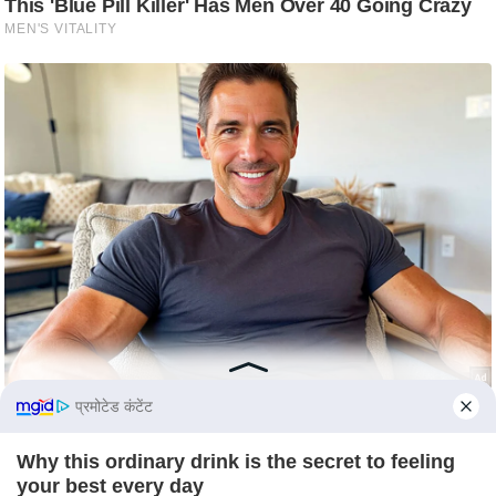
c
y
G
r
i
e
v
a
n
c
e
R
e
d
प्रमोटेड कंटेंट
r
e
Why this ordinary drink is the secret to feeling
s
your best every day