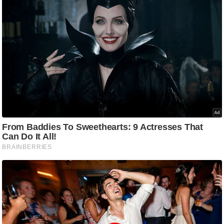
ट
ने
स
मं
त्रा
रि
ले
श
न
शि
प
रा
ज
नी
ति
वि
श्ले