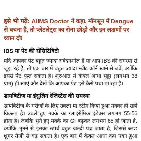
ख्सि
य
त
इसे भी पढ़ें:
AIIMS Doctor ने कहा, मॉनसून में Dengue
यं
से बचना है, तो प्लेटलेट्स का रोना छोड़ो और इन लक्षणों पर
ग
ध्यान दो!
इं
IBS या पेट की सेंसिटिविटी
डि
यदि आपका पेट बहुत ज्यादा संवेदनशील है या आप IBS की समस्या से
या
जूझ रहे हैं, तो एक बार में बहुत ज्यादा स्वीट कॉर्न खाने से बचें, क्योंकि
सा
इससे पेट फूल सकता है। शुरुआत में केवल आधा भुट्टा (लगभग 38
हि
ग्राम) ही खाएं और देखें कि आपका पेट इसे कैसे पचा पा रहा है।
त्य
ज
डायबिटीज या इंसुलिन रेजिस्टेंस की समस्या
ग
डायबिटीज के मरीजों के लिए उबला या स्टीम किया हुआ मक्का ही सही
त
विकल्प है। उबले हुए मक्के का ग्लाइसेमिक इंडेक्स लगभग 55-56
होता है। जबकि भुने हुए मक्के का GI बढ़कर लगभग 65 हो जाता है,
ऑ
क्योंकि भूनने से इसका स्टार्च बहुत जल्दी पच जाता है, जिससे ब्लड
टो
शुगर तेजी से बढ़ सकता है। एक बार में केवल आधा कप पका हुआ
व