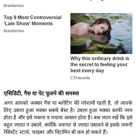
इ
म
ई
-
पे
प
र
मि
सा
ल
एसिडिटी, गैस या पेट फूलने की समस्या
बे
अगर आपको अक्सर गैस या ब्लोटिंग की परेशानी रहती है, तो आपके
मि
लिए उबला हुआ मक्का सबसे बेस्ट है। उबला हुआ मक्का काफी नरम
सा
होता है और इसे चबाना व पचाना आसान होता है। बस ध्यान रखें कि इसे
ल
बहुत ज्यादा न उबालें, क्योंकि जरूरत से ज्यादा उबालने से इसके जरूरी
श
रेसिस्टेंट स्टार्च, फाइबर और विटामिन बी कम हो सकते हैं।