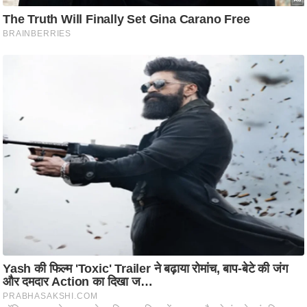
ष
ण
स
म
सा
म
यि
क
मा
तृ
भू
मि
स्तं
भ
ए
म
.