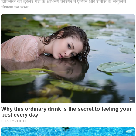
आ
र
.
आ
ई
.
चा
य
प
र
स
मी
क्षा
ध
र्म
ज्यो