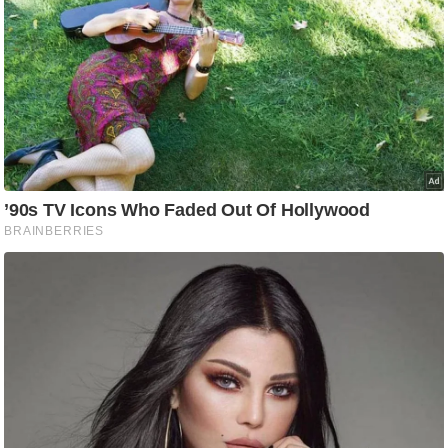
/
फै
श
न
घ
रे
लू
नु
स्खे
प
र्य
ट
न
स्थ
ल
फि