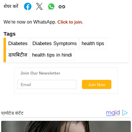
ड
शेयर करें
हॉ
ली
We're now on WhatsApp.
Click to join.
वु
ड
Tags
फि
Diabetes
Diabetes Symptoms
health tips
ल्म
डायबिटीज
health tips in hindi
स
मी
क्षा
B
r
e
a
k
i
n