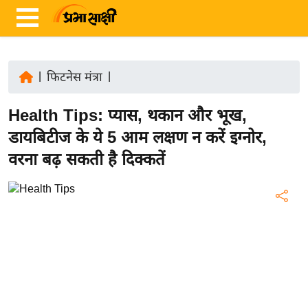
|
फिटनेस मंत्रा
|
ता
Health Tips: प्यास, थकान और भूख,
ज़ा
ख
डायबिटीज के ये 5 आम लक्षण न करें इग्नोर,
ब
वरना बढ़ सकती है दिक्कतें
र
रा
ष्ट्री
य
अं
त
र्रा
ष्ट्री