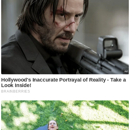
g
N
e
w
s
ला
इ
फ
स्टा
इ
ल
टे
क्नॉ
लॉ
जी
ब्यू
टी