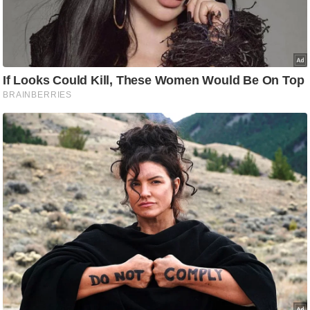
ट
ने
स
मं
त्रा
रि
ले
श
न
शि
प
रा
ज
नी
ति
वि
श्ले