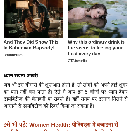
इ
म
ई
-
पे
प
र
मि
सा
ध्यान रखना जरूरी
ल
जब भी इस बीमारी की शुरूआत होती है, तो लोगों को अपने हाई शुगर
का पता नहीं चल पाता है। ऐसे में आप इन 5 चीजों पर ध्यान देकर
बे
डायबिटीज की चेतावनी पा सकते हैं। वहीं समय पर इलाज मिलने से
मि
आसानी से डायबिटीज को रिवर्स किया जा सकता है।
सा
ल
इसे भी पढ़ें:
Women Health: पीरियड्स में वजाइना से
श