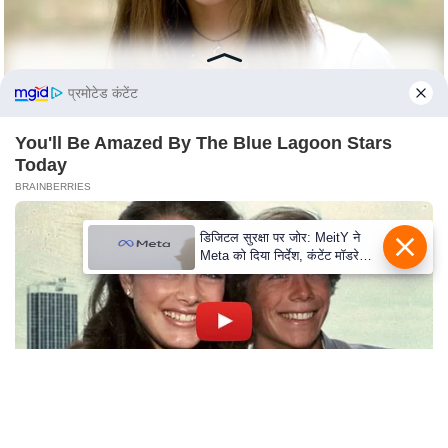
s
a
l
C
प्रमोटेड कंटेंट
o
d
You'll Be Amazed By The Blue Lagoon Stars
e
Today
O
BRAINBERRIES
f
E
डिजिटल सुरक्षा पर जोर: MeitY ने
Meta को दिया निर्देश, कंटेंट मॉडरेशन
t
मजबूत करे
h
i
c
s
R
S