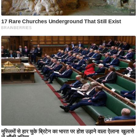
ति
ष
प्र
भु
म
हि
मा
/
ध
र्म
स्थ
ल
व्र
त
त्यो
हा
र