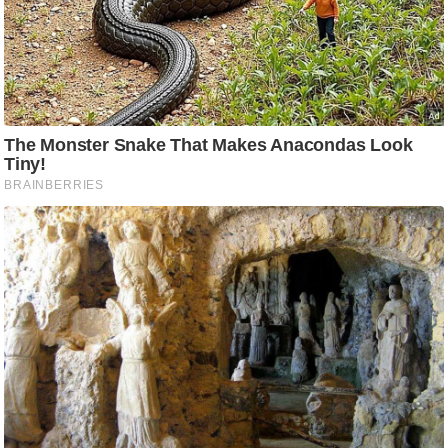
आ
र
.
आ
ई
.
चा
य
प
र
स
मी
क्षा
ध
र्म
ज्यो