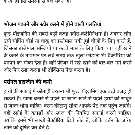
करके ही इस समस्या से बच सकते हैं।
ख्सि
य
त
भोजन पकाने और स्टोर करने में होने वाली गलतियां
यं
फूड पॉइजनिंग की सबसे बड़ी वजह 'क्रॉस-कंटैमिनेशन' है। अक्सर लोग
ग
उसी चॉपिंग बोर्ड या चाकू का इस्तेमाल पकी हुई चीजों के लिए करते हैं,
इं
जिसका इस्तेमाल सब्जियों या कच्चे मांस के लिए किया था। वहीं खाने
डि
के कमरे के तापमान पर लंबे समय तक खुला छोड़ाना भी बैक्टीरिया को
या
पनपने का मौका देता है। वहीं फ्रीजर में रखे खाने को बार-बार गर्म करने
सा
और फिर ठंडा करना भी टॉक्सिन्स पैदा करता है।
हि
पर्सनल हाइजीन की कमी
त्य
ज
हाथों की सफाई में कोताही बरतना भी फूड पॉइजनिंग एक बड़ी वजह हो
सकती है। खाना बनाने से पहले या खाना खाने से पहले हाथों को साबुन
ग
से जरूर धोना चाहिए। वरना कीटाणु सीधा आपके पेट तक पहुंच जाएंगे।
त
वहीं रसोई के कपड़ों और स्पंज की नियमित सफाई करनी चाहिए।
ऑ
क्योंकि इनमें भी लाखों बैक्टीरिया छिपे होते हैं, जोकि बर्तन के जरिए
टो
खाने को दूषित कर देते हैं।
व