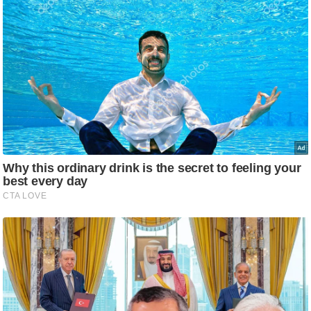
ट
ने
स
मं
त्रा
रि
ले
श
न
शि
प
रा
ज
नी
ति
वि
श्ले