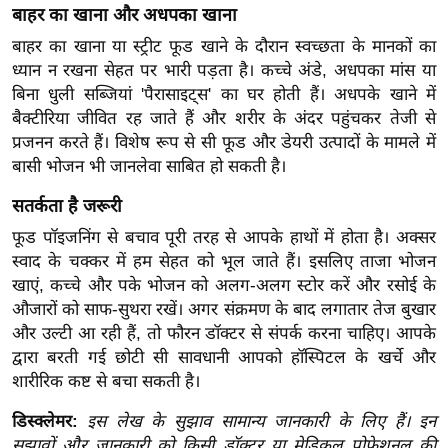
बाहर का खाना और अधपका खाना
र्ल्ड
बाहर का खाना या स्ट्रीट फूड खाने के दौरान स्वच्छता के मानकों का
न्यू
ध्यान न रखना सेहत पर भारी पड़ता है। कच्चे अंडे, अधपका मांस या
ज
बिना धुली सब्जियां 'पैरासाइट्स' का घर होती हैं। अधपके खाने में
ब्री
बैक्टीरिया जीवित रह जाते हैं और शरीर के अंदर पहुंचकर तेजी से
फ
प्रजनन करते हैं। विशेष रूप से सी फूड और डेयरी उत्पादों के मामले में
म
बासी भोजन भी जानलेवा साबित हो सकती है।
नो
सतर्कता है जरूरी
रं
ज
फूड पॉइजनिंग से बचाव पूरी तरह से आपके हाथों में होता है। अक्सर
न
स्वाद के चक्कर में हम सेहत को भूल जाते हैं। इसलिए ताजा भोजन
खाएं, कच्चे और पके भोजन को अलग-अलग स्टोर करें और रसोई के
ज
औजारों को साफ-सुथरा रखें। अगर संक्रमण के बाद लगातार तेज बुखार
ग
और उल्टी आ रही हैं, तो फौरन डॉक्टर से संपर्क करना चाहिए। आपके
त
द्वारा बरती गई छोटी सी सावधानी आपको हॉस्पिटल के खर्चे और
बॉ
शारीरिक कष्ट से बचा सकती है।
ली
वु
डिस्क्लेमर:
इस लेख के सुझाव सामान्य जानकारी के लिए हैं। इन
सुझावों और जानकारी को किसी डॉक्टर या मेडिकल प्रोफेशनल की