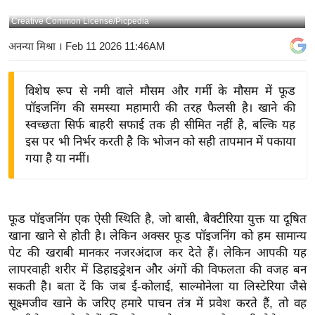
य
Creative Common License/Picpedia
बि
अनन्या मिश्रा
। Feb 11 2026 11:46AM
ज़
ने
विशेष रूप से नमी वाले मौसम और गर्मी के मौसम में फूड
स
पॉइजनिंग की समस्या महामारी की तरह फैलसी है। खाने की
उ
स्वच्छता सिर्फ बाहरी सफाई तक ही सीमित नहीं है, बल्कि यह
द्यो
इस पर भी निर्भर करती है कि भोजन को सही तापमान में पकाया
ग
गया है या नमीं।
ज
ग
त
फूड पॉइजनिंग एक ऐसी स्थिति है, जो बासी, बैक्टीरिया युक्त या दूषित
वि
खाना खाने से होती है। लेकिन अक्सर फूड पॉइजनिंग को हम सामान्य
शे
पेट की खराबी मानकर नजरअंदाज कर देते हैं। लेकिन आपकी यह
ष
लापरवाही शरीर में डिहाइड्रेशन और अंगों की विफलता की वजह बन
ज्ञ
सकती है। बता दें कि जब ई-कोलाई, साल्मोनेला या लिस्टेरिया जैसे
रा
सूक्ष्मजीव खाने के जरिए हमारे पाचन तंत्र में प्रवेश करते हैं, तो वह