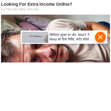
c
y
G
r
i
e
डिजिटल सुरक्षा पर जोर: MeitY ने
Meta को दिया निर्देश, कंटेंट मॉडरेशन
v
मजबूत करे
a
n
c
e
R
e
d
r
e
s