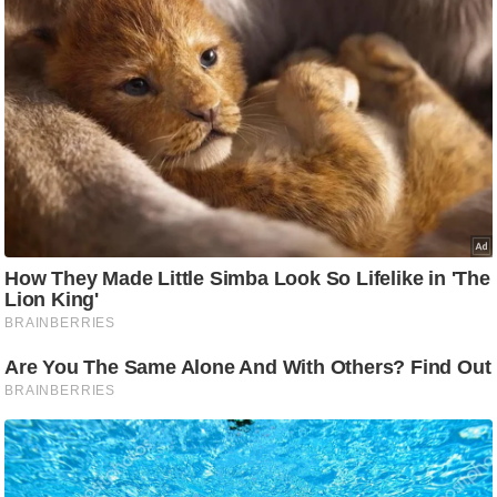
/
फै
श
न
घ
रे
लू
नु
स्खे
प
र्य
ट
न
स्थ
ल
फि