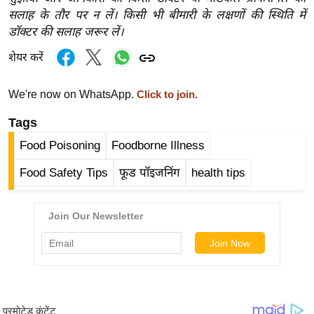
ड
सलाह के तौर पर न लें। किसी भी बीमारी के लक्षणों की स्थिति में
हॉ
डॉक्टर की सलाह जरूर लें।
ली
वु
शेयर करें
ड
We're now on WhatsApp.
Click to join.
फि
ल्म
Tags
स
Food Poisoning
Foodborne Illness
मी
क्षा
Food Safety Tips
फूड पॉइजनिंग
health tips
B
r
e
a
k
i
n