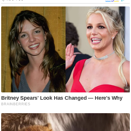
g
N
e
w
s
ला
इ
फ
स्टा
इ
ल
टे
क्नॉ
लॉ
जी
ब्यू
टी