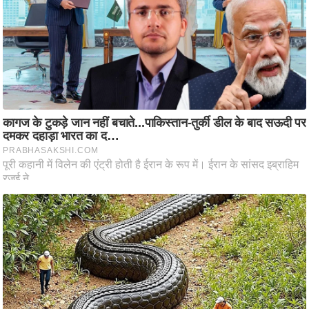
ष
ण
स
म
सा
म
यि
क
मा
तृ
भू
मि
स्तं
भ
ए
म
.