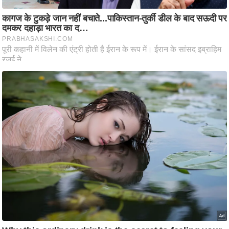
ति
ष
प्र
भु
म
हि
मा
/
ध
र्म
स्थ
ल
व्र
त
त्यो
हा
र