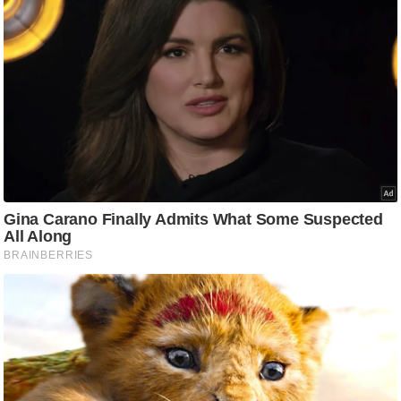
ट
ने
स
मं
त्रा
रि
ले
श
न
शि
प
रा
ज
नी
ति
वि
श्ले