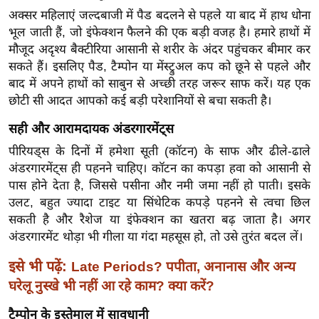
र्ल्ड
अक्सर महिलाएं जल्दबाजी में पैड बदलने से पहले या बाद में हाथ धोना
भूल जाती हैं, जो इंफेक्शन फैलने की एक बड़ी वजह है। हमारे हाथों में
न्यू
मौजूद अदृश्य बैक्टीरिया आसानी से शरीर के अंदर पहुंचकर बीमार कर
ज
सकते हैं। इसलिए पैड, टैम्पोन या मेंस्ट्रुअल कप को छूने से पहले और
ब्री
बाद में अपने हाथों को साबुन से अच्छी तरह जरूर साफ करें। यह एक
फ
छोटी सी आदत आपको कई बड़ी परेशानियों से बचा सकती है।
म
सही और आरामदायक अंडरगारमेंट्स
नो
रं
पीरियड्स के दिनों में हमेशा सूती (कॉटन) के साफ और ढीले-ढाले
ज
अंडरगारमेंट्स ही पहनने चाहिए। कॉटन का कपड़ा हवा को आसानी से
न
पास होने देता है, जिससे पसीना और नमी जमा नहीं हो पाती। इसके
उलट, बहुत ज्यादा टाइट या सिंथेटिक कपड़े पहनने से त्वचा छिल
ज
सकती है और रैशेज या इंफेक्शन का खतरा बढ़ जाता है। अगर
ग
अंडरगारमेंट थोड़ा भी गीला या गंदा महसूस हो, तो उसे तुरंत बदल लें।
त
बॉ
इसे भी पढ़ें:
Late Periods? पपीता, अनानास और अन्य
ली
घरेलू नुस्खे भी नहीं आ रहे काम? क्या करें?
वु
टैम्पोन के इस्तेमाल में सावधानी