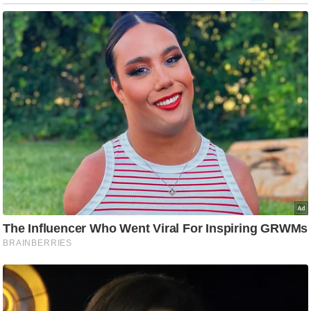
/
फै
श
न
घ
रे
लू
नु
स्खे
प
र्य
ट
न
स्थ
ल
फि