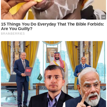
आ
र
.
आ
ई
.
चा
य
प
र
स
मी
क्षा
ध
र्म
ज्यो