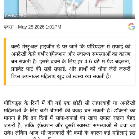
य
बि
CANVA PRO
ज़
एकता
। May 28 2026 1:01PM
ने
स
वर्ल्ड मेंस्ट्रुअल हाइजीन डे पर जानें कि पीरियड्स में सफाई की
उ
अनदेखी कैसे गंभीर इंफेक्शन और स्वास्थ्य समस्याओं का कारण
द्यो
बन सकती है। इससे बचने के लिए हर 4-6 घंटे में पैड बदलना,
ग
प्राइवेट पार्ट की सही सफाई, और हाथों को धोना जैसे जरूरी
ज
टिप्स अपनाकर महिलाएं खुद को स्वस्थ रख सकती हैं।
ग
त
वि
पीरियड्स के दिनों में की गई एक छोटी सी लापरवाही या अनदेखी
शे
महिलाओं के लिए बड़ी बीमारी की वजह बन सकती है। डॉक्टरों का
ष
मानना है कि इन दिनों में साफ-सफाई का खास ख्याल रखना बेहद
ज्ञ
जरूरी है, ताकि इंफेक्शन और दूसरी स्वास्थ्य समस्याओं से बचा जा
रा
सके। लेकिन आज भी जानकारी की कमी के कारण कई महिलाएं इस