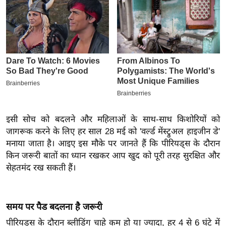
इ
म
ई
-
पे
प
र
मि
इसी सोच को बदलने और महिलाओं के साथ-साथ किशोरियों को
सा
जागरूक करने के लिए हर साल 28 मई को 'वर्ल्ड मेंस्ट्रुअल हाइजीन डे'
ल
मनाया जाता है। आइए इस मौके पर जानते हैं कि पीरियड्स के दौरान
किन जरूरी बातों का ध्यान रखकर आप खुद को पूरी तरह सुरक्षित और
बे
सेहतमंद रख सकती हैं।
मि
सा
ल
समय पर पैड बदलना है जरूरी
श
पीरियड्स के दौरान ब्लीडिंग चाहे कम हो या ज्यादा, हर 4 से 6 घंटे में