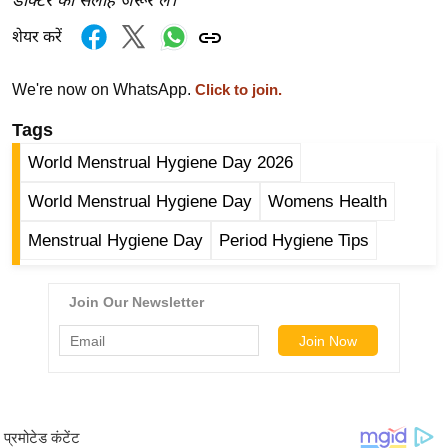
डॉक्टर की सलाह जरूर लें।
g
N
शेयर करें
e
w
We're now on WhatsApp.
Click to join.
s
Tags
ला
World Menstrual Hygiene Day 2026
इ
फ
World Menstrual Hygiene Day
Womens Health
स्टा
Menstrual Hygiene Day
Period Hygiene Tips
इ
ल
टे
क्नॉ
लॉ
जी
ब्यू
टी