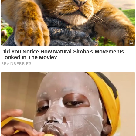
ष
ण
स
म
सा
म
यि
क
मा
तृ
भू
मि
स्तं
भ
ए
म
.