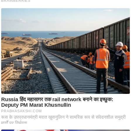
आ
र
.
आ
ई
.
चा
य
प
र
स
मी
क्षा
ध
र्म
ज्यो