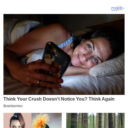
य
ब
ज
ट
खे
ल
क्रि
के
ट
I
P
L
2
0
2
6
क्रा