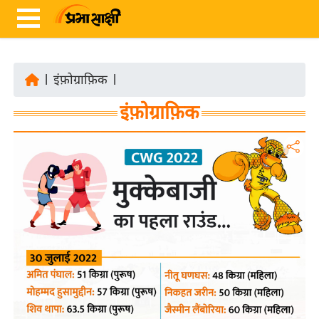
|
इंफ़ोग्राफ़िक
|
ता
इंफ़ोग्राफ़िक
ज़ा
ख
ब
र
रा
ष्ट्री
य
अं
त
र्रा
ष्ट्री