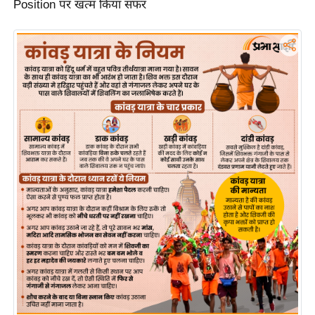
Position पर खत्म किया सफर
र्ल्ड
न्यू
ज
ब्री
फ
म
नो
रं
ज
न
ज
ग
त
बॉ
ली
वु