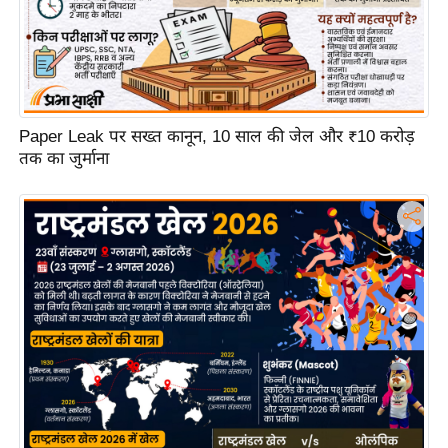
ट
ने
स
मं
त्रा
रि
Paper Leak पर सख्त कानून, 10 साल की जेल और ₹10 करोड़
तक का जुर्माना
ले
श
न
शि
प
रा
ज
नी
ति
वि
श्ले