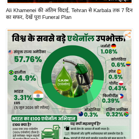
ह
Ali Khamenei की अंतिम विदाई, Tehran से Karbala तक 7 दिन
रों
का सफर, देखें पूरा Funeral Plan
से
वे
ब
स्टो
री
का
र्टू
न
S
h
o
r
t
V
i