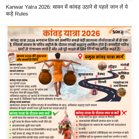
ड
Kanwar Yatra 2026: सावन में कांवड़ उठाने से पहले जान लें ये
हॉ
कड़े Rules
ली
वु
ड
फि
ल्म
स
मी
क्षा
B
r
e
a
k
i
n