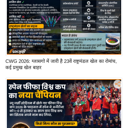
ष
ण
स
म
सा
म
यि
क
CWG 2026: ग्लासगो में जारी है 23वें राष्ट्रमंडल खेल का रोमांच,
मा
कई प्रमुख खेल बाहर
तृ
भू
मि
स्तं
भ
ए
म
.