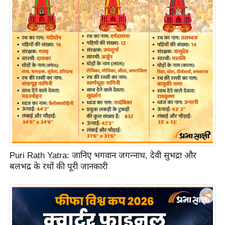
ति
ष
प्र
भु
म
हि
मा
/
ध
र्म
स्थ
ल
Puri Rath Yatra: जानिए भगवान जगन्नाथ, देवी सुभद्रा और
व्र
बलभद्र के रथों की पूरी जानकारी
त
त्यो
हा
र