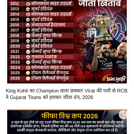
S
O
u
r
T
e
a
m
E
x
p
e
King Kohli का Champion वाला छक्का! Virat की पारी से RCB
ने Gujarat Titans को हराकर जीता IPL 2026
r
t
P
a
n