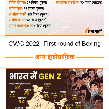
य
बि
ज़
ने
स
उ
CWG 2022- First round of Boxing
द्यो
ग
अन्य इंफ़ोग्राफ़िक
ज
ग
त
वि
शे
ष
ज्ञ
रा