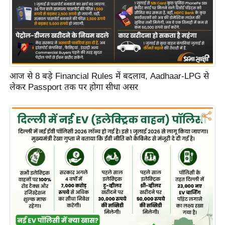
C
o
n
t
a
आज से 8 बड़े Financial Rules में बदलाव, Aadhaar-LPG से
c
लेकर Passport तक पर होगा सीधा असर
t
E
d
i
t
o
r
A
d
v