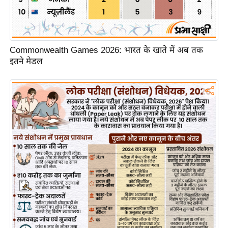
/
फै
श
न
Commonwealth Games 2026: भारत के खाते में अब तक
इतने मेडल
घ
रे
लू
नु
स्खे
प
र्य
ट
न
स्थ
ल
फि