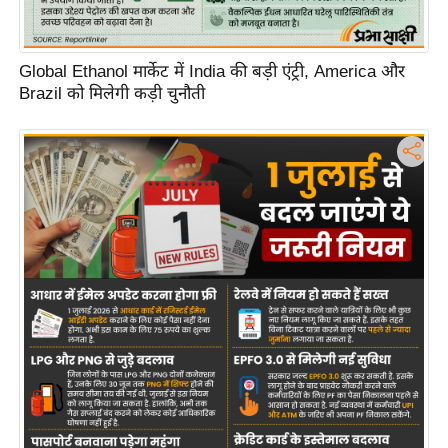
d
e
Global Ethanol मार्केट में India की बड़ी एंट्री, America और
o
Brazil को मिलेगी कड़ी चुनौती
s
i
O
S
A
p
p
A
b
o
u
t
u
s