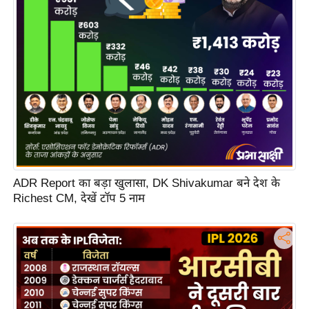
s
a
l
C
o
d
e
O
f
E
ADR Report का बड़ा खुलासा, DK Shivakumar बने देश के
t
Richest CM, देखें टॉप 5 नाम
h
i
c
s
R
S