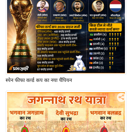
आ
र
.
आ
ई
.
चा
य
प
र
स्पेन फीफा वर्ल्ड कप का नया चैंपियन
स
मी
क्षा
ध
र्म
ज्यो