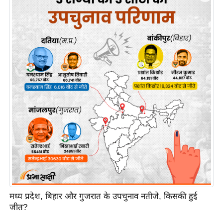
इ
म
ई
-
पे
प
र
मि
सा
ल
बे
मि
सा
मध्य प्रदेश, बिहार और गुजरात के उपचुनाव नतीजे, किसकी हुई
ल
जीत?
श