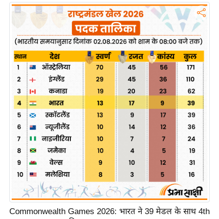
ख्सि
य
त
यं
ग
इं
डि
या
सा
हि
त्य
ज
ग
त
ऑ
टो
Commonwealth Games 2026: भारत ने 39 मेडल के साथ 4th
व