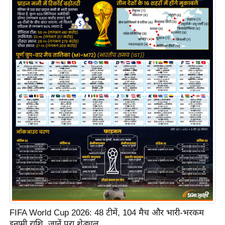
e
l
L
o
k
s
a
b
h
a
c
h
u
n
a
v
FIFA World Cup 2026: 48 टीमें, 104 मैच और भारी-भरकम
A
इनामी राशि, जानें पूरा शेड्यूल