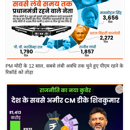
c
y
G
r
i
e
v
a
n
PM मोदी के 12 साल, सबसे लंबी अवधि तक चुने हुए पीएम रहने के
c
रिकॉर्ड को तोड़ा
e
R
e
d
r
e
s