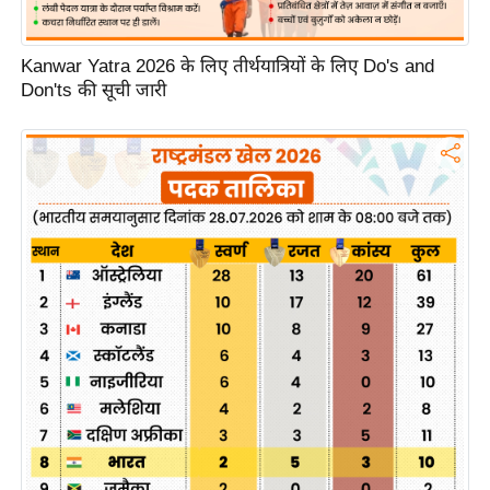
g
N
e
Kanwar Yatra 2026 के लिए तीर्थयात्रियों के लिए Do's and
Don'ts की सूची जारी
w
s
ला
इ
फ
स्टा
इ
ल
टे
क्नॉ
लॉ
जी
ब्यू
टी