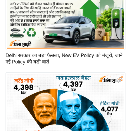
e
r
t
i
s
e
P
Delhi सरकार का बड़ा फैसला, New EV Policy को मंजूरी, जानें
r
नई Policy की बड़ी बातें
i
v
a
c
y
P
o
l
i