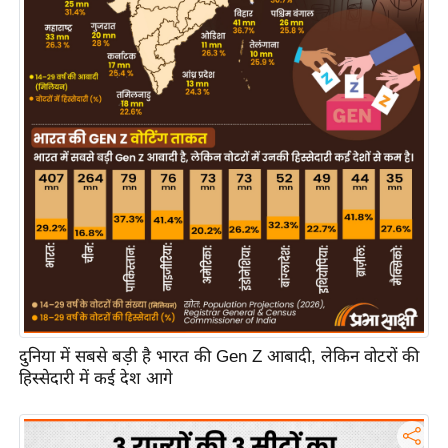
य
ब
ज
ट
खे
ल
क्रि
के
ट
I
P
L
2
दुनिया में सबसे बड़ी है भारत की Gen Z आबादी, लेकिन वोटरों की
0
हिस्सेदारी में कई देश आगे
2
6
क्रा