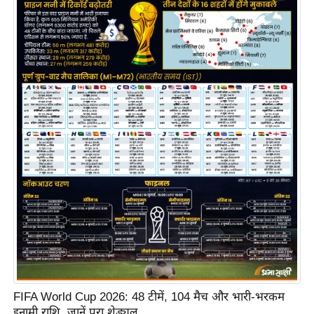
e
l
L
o
k
s
a
b
h
a
c
h
u
n
a
v
FIFA World Cup 2026: 48 टीमें, 104 मैच और भारी-भरकम
A
इनामी राशि, जानें पूरा शेड्यूल