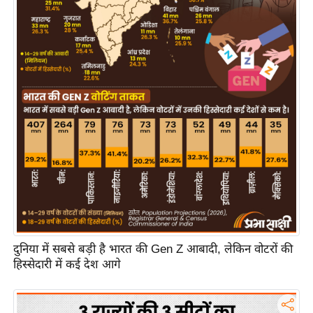
य
ब
ज
ट
खे
ल
क्रि
के
ट
I
P
L
2
दुनिया में सबसे बड़ी है भारत की Gen Z आबादी, लेकिन वोटरों की
0
हिस्सेदारी में कई देश आगे
2
6
क्रा