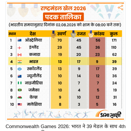
ख्सि
य
त
यं
ग
इं
डि
या
सा
हि
त्य
ज
ग
त
ऑ
टो
Commonwealth Games 2026: भारत ने 39 मेडल के साथ 4th
व