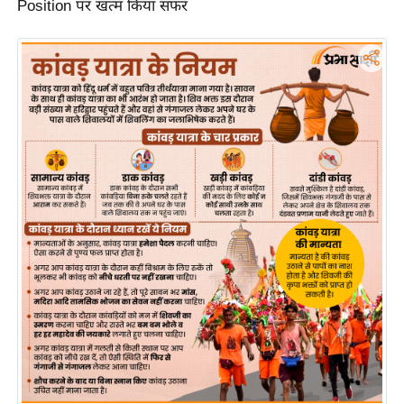
Position पर खत्म किया सफर
र्ल्ड
न्यू
ज
ब्री
फ
म
नो
रं
ज
न
ज
ग
त
बॉ
ली
वु