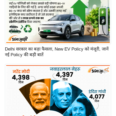
e
r
t
i
s
e
P
Delhi सरकार का बड़ा फैसला, New EV Policy को मंजूरी, जानें
r
नई Policy की बड़ी बातें
i
v
a
c
y
P
o
l
i