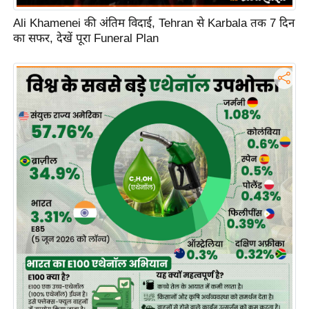
ह
Ali Khamenei की अंतिम विदाई, Tehran से Karbala तक 7 दिन
रों
का सफर, देखें पूरा Funeral Plan
से
वे
ब
स्टो
री
का
र्टू
न
S
h
o
r
t
V
i