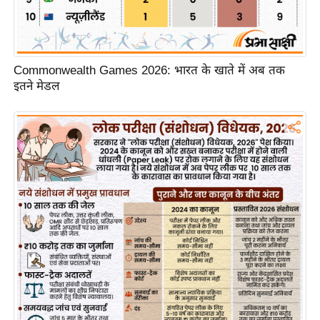
/
फै
श
न
Commonwealth Games 2026: भारत के खाते में अब तक
इतने मेडल
घ
रे
लू
नु
स्खे
प
र्य
ट
न
स्थ
ल
फि