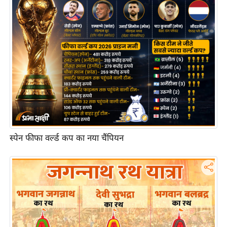
आ
र
.
आ
ई
.
चा
य
प
र
स्पेन फीफा वर्ल्ड कप का नया चैंपियन
स
मी
क्षा
ध
र्म
ज्यो