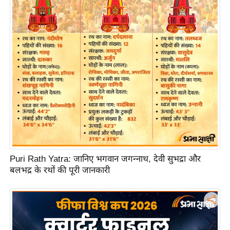
ति
ष
प्र
भु
म
हि
मा
/
ध
र्म
स्थ
ल
Puri Rath Yatra: जानिए भगवान जगन्नाथ, देवी सुभद्रा और
व्र
बलभद्र के रथों की पूरी जानकारी
त
त्यो
हा
र