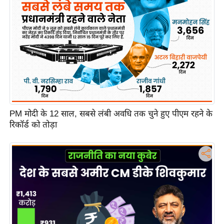
c
y
G
r
i
e
v
a
n
PM मोदी के 12 साल, सबसे लंबी अवधि तक चुने हुए पीएम रहने के
c
रिकॉर्ड को तोड़ा
e
R
e
d
r
e
s