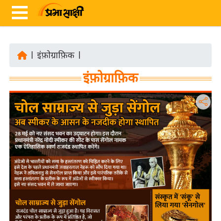
|
इंफ़ोग्राफ़िक
|
ता
इंफ़ोग्राफ़िक
ज़ा
ख
ब
र
रा
ष्ट्री
य
अं
त
र्रा
ष्ट्री