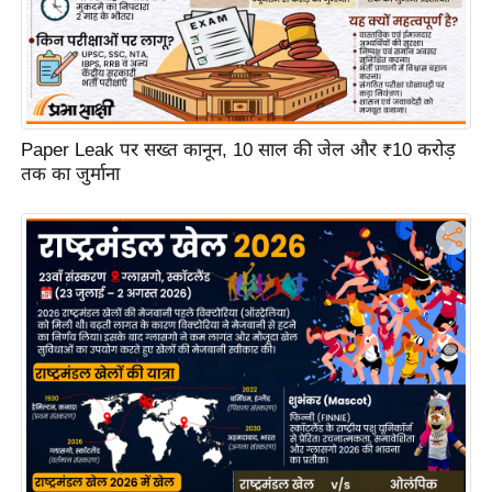
ट
ने
स
मं
त्रा
रि
Paper Leak पर सख्त कानून, 10 साल की जेल और ₹10 करोड़
तक का जुर्माना
ले
श
न
शि
प
रा
ज
नी
ति
वि
श्ले