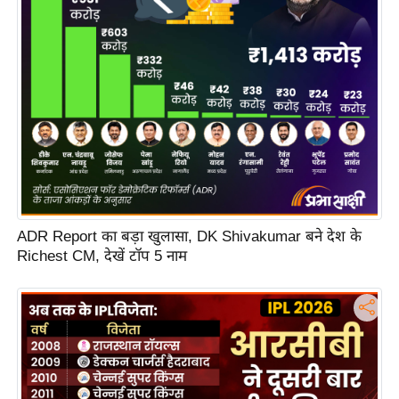
s
a
l
C
o
d
e
O
f
E
ADR Report का बड़ा खुलासा, DK Shivakumar बने देश के
t
Richest CM, देखें टॉप 5 नाम
h
i
c
s
R
S