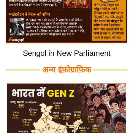
य
बि
ज़
ने
स
उ
Sengol in New Parliament
द्यो
ग
अन्य इंफ़ोग्राफ़िक
ज
ग
त
वि
शे
ष
ज्ञ
रा