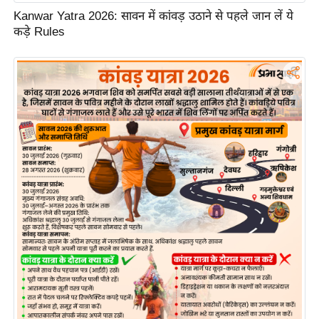
ड
Kanwar Yatra 2026: सावन में कांवड़ उठाने से पहले जान लें ये
हॉ
कड़े Rules
ली
वु
ड
फि
ल्म
स
मी
क्षा
B
r
e
a
k
i
n