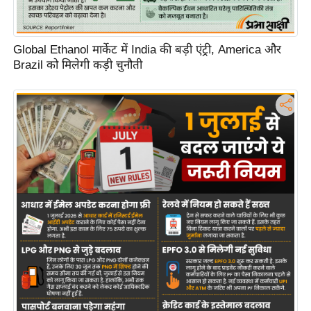
d
e
Global Ethanol मार्केट में India की बड़ी एंट्री, America और
o
Brazil को मिलेगी कड़ी चुनौती
s
i
O
S
A
p
p
A
b
o
u
t
u
s