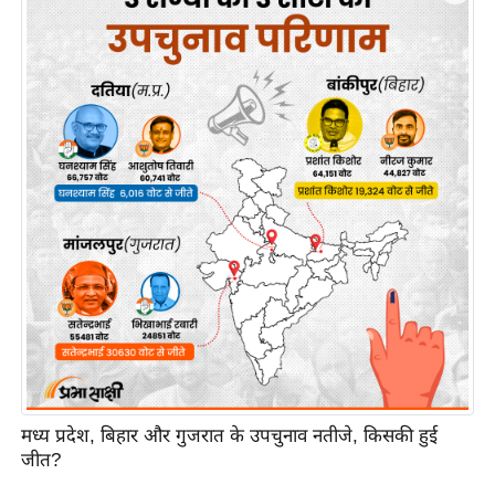
इ
म
ई
-
पे
प
र
मि
सा
ल
बे
मि
सा
मध्य प्रदेश, बिहार और गुजरात के उपचुनाव नतीजे, किसकी हुई
ल
जीत?
श