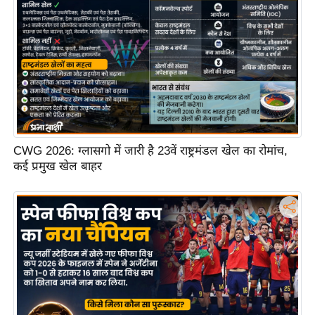
ष
ण
स
म
सा
म
यि
क
CWG 2026: ग्लासगो में जारी है 23वें राष्ट्रमंडल खेल का रोमांच,
मा
कई प्रमुख खेल बाहर
तृ
भू
मि
स्तं
भ
ए
म
.