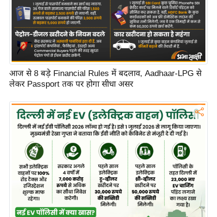
C
o
n
t
a
आज से 8 बड़े Financial Rules में बदलाव, Aadhaar-LPG से
c
लेकर Passport तक पर होगा सीधा असर
t
E
d
i
t
o
r
A
d
v