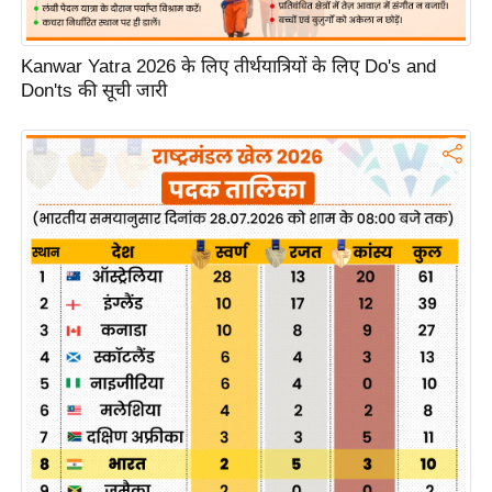
g
N
e
Kanwar Yatra 2026 के लिए तीर्थयात्रियों के लिए Do's and
Don'ts की सूची जारी
w
s
ला
इ
फ
स्टा
इ
ल
टे
क्नॉ
लॉ
जी
ब्यू
टी