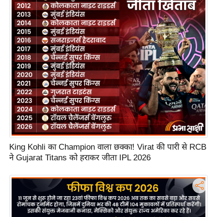
S
O
u
r
T
e
a
m
E
x
p
e
King Kohli का Champion वाला छक्का! Virat की पारी से RCB
ने Gujarat Titans को हराकर जीता IPL 2026
r
t
P
a
n