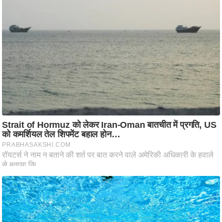
ष
ण
स
म
सा
म
यि
क
मा
तृ
भू
मि
स्तं
भ
ए
म
.