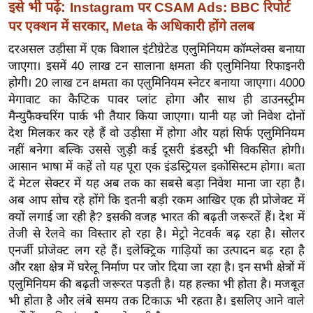
ख्सि
इसे भी पढ़ें:
Instagram पर CSAM Ads: BBC रिपोर्ट
य
पर एक्शन में सरकार, Meta के अधिकारी होंगे तलब
त
दरअसल उड़ीसा में एक विशाल इंटीग्रेटेड एलुमिनियम कॉम्प्लेक्स बनाया
यं
जाएगा। इसमें 40 लाख टन सालाना क्षमता की एलुमिनिया रिफाइनरी
ग
होगी। 20 लाख टन क्षमता का एलुमिनियम स्नेटर बनाया जाएगा। 4000
इं
मेगावाट का कैप्टिक पावर प्लांट होगा और साथ ही डाउनस्ट्रीम
मैन्युफैक्चरिंग पार्क भी तैयार किया जाएगा। यानी यह जो निवेश दोनों
डि
देश मिलकर कर रहे हैं वो उड़ीसा में होगा और यहां सिर्फ एलुमिनियम
या
नहीं बनेगा बल्कि उससे जुड़ी कई दूसरी इंडस्ट्री भी विकसित होगी।
सा
आसान भाषा में कहें तो यह पूरा एक इंडस्ट्रियल इकोसिस्टम होगा। बता
हि
दें मेटल सेक्टर में यह अब तक का सबसे बड़ा निवेश माना जा रहा है।
त्य
अब आप सोच रहे होंगे कि इतनी बड़ी रकम आखिर एक ही प्रोजेक्ट में
ज
क्यों लगाई जा रही है? इसकी वजह भारत की बढ़ती जरूरतें हैं। देश में
ग
तेजी से रेलवे का विस्तार हो रहा है। मेट्रो नेटवर्क बढ़ रहा है। सोलर
त
एनर्जी प्रोजेक्ट लग रहे हैं। इलेक्ट्रिक गाड़ियों का उत्पादन बढ़ रहा है
और रक्षा क्षेत्र में घरेलू निर्माण पर जोर दिया जा रहा है। इन सभी क्षेत्रों में
ऑ
एलुमिनियम की बढ़ती जरूरत पड़ती है। यह हल्का भी होता है। मजबूत
टो
भी होता है और लंबे समय तक टिकाऊ भी रहता है। इसलिए आने वाले
व