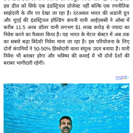
य
इस डील को सिर्फ एक इंडस्ट्रियल प्रोजेक्ट नहीं बल्कि एक रणनीतिक
ब
साझेदारी के तौर पर देखा जा रहा है। दरअसल भारत की अडानी ग्रुप
ज
और यूएई की इंडस्ट्रियल होल्डिंग कंपनी यानी आईएससी ने ओसा में
ट
करीब 11.5 अरब डॉलर यानी लगभग $1 लाख करोड़ से ज्यादा का
निवेश करने का फैसला किया है। यह भारत के मेटल सेक्टर में अब तक
खे
का सबसे बड़ा विदेशी निवेश माना जा रहा है। इस परियोजना के लिए
ल
दोनों कंपनियों ने 50-50% हिस्सेदारी वाला संयुक्त उदम बनाया है। यानी
क्रि
निवेश भी बराबर होगा और भविष्य की कमाई में भी दोनों देशों की
के
बराबर भागीदारी रहेगी।
ट
I
P
L
2
0
2
6
क्रा