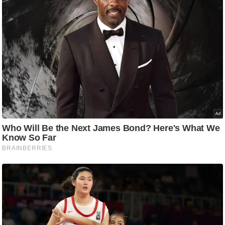
/
फै
श
न
घ
रे
लू
नु
स्खे
प
र्य
ट
न
स्थ
ल
फि