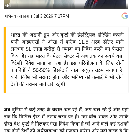
ANI
य
बि
अभिनय आकाश
। Jul 3 2026 7:17PM
ज़
ने
भारत की अडानी ग्रुप और यूएई की इंडस्ट्रियल होल्डिंग कंपनी
स
यानी आईएससी ने ओसा में करीब 11.5 अरब डॉलर यानी
उ
लगभग $1 लाख करोड़ से ज्यादा का निवेश करने का फैसला
द्यो
किया है। यह भारत के मेटल सेक्टर में अब तक का सबसे बड़ा
ग
विदेशी निवेश माना जा रहा है। इस परियोजना के लिए दोनों
कंपनियों ने 50-50% हिस्सेदारी वाला संयुक्त उदम बनाया है।
ज
यानी निवेश भी बराबर होगा और भविष्य की कमाई में भी दोनों
ग
देशों की बराबर भागीदारी रहेगी।
त
वि
शे
जब दुनिया में कई तरह के बवाल चल रहे हैं, जंग चल रहे हैं और यहां
ष
तक कि मिडिल ईस्ट में तनाव चरम पर है। उस बीच भारत और उसके
ज्ञ
दोस्त देश यूएई ने मिलकर ऐसा निवेश किया है जो आने वाले कई दशकों
रा
तक दोनों देशों की अर्थव्यवस्था को मजबूत करेगा और यही वजह है कि