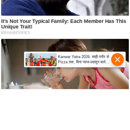
c
y
G
r
i
e
v
a
Kanwar Yatra 2026: शाही पनीर से
n
Pizza तक, बिना प्याज-लहसुन वाले
Modern Menu का बढ़ा क्रेज
c
e
R
e
d
r
e
s