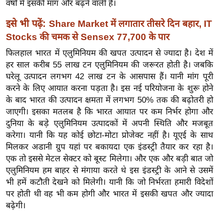
वर्षों में इसकी मांग और बढ़ने वाली है।
र्ल्ड
इसे भी पढ़ें:
न्यू
Share Market में लगातार तीसरे दिन बहार, IT
ज
Stocks की चमक से Sensex 77,700 के पार
ब्री
फिलहाल भारत में एलुमिनियम की खपत उत्पादन से ज्यादा है। देश में
फ
हर साल करीब 55 लाख टन एलुमिनियम की जरूरत होती है। जबकि
म
घरेलू उत्पादन लगभग 42 लाख टन के आसपास हैं। यानी मांग पूरी
करने के लिए आयात करना पड़ता है। इस नई परियोजना के शुरू होने
नो
के बाद भारत की उत्पादन क्षमता में लगभग 50% तक की बढ़ोतरी हो
रं
जाएगी। इसका मतलब है कि भारत आयात पर कम निर्भर होगा और
ज
दुनिया के बड़े एलुमिनियम उत्पादकों में अपनी स्थिति और मजबूत
न
करेगा। यानी कि यह कोई छोटा-मोटा प्रोजेक्ट नहीं है। यूएई के साथ
ज
मिलकर अडानी ग्रुप यहां पर बकायदा एक इंडस्ट्री तैयार कर रहा है।
ग
एक तो इससे मेटल सेक्टर को बूस्ट मिलेगा। और एक और बड़ी बात जो
त
एलुमिनियम हम बाहर से मंगाया करते थे इस इंडस्ट्री के आने से उसमें
बॉ
भी हमें कटौती देखने को मिलेगी। यानी कि जो निर्भरता हमारी विदेशों
ली
पर होती थी वह भी कम होगी और भारत में इसकी खपत और ज्यादा
बढ़ेगी।
वु