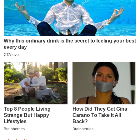
इ
म
ई
-
पे
प
र
मि
सा
ल
बे
मि
सा
ल
श