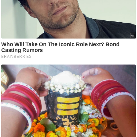
ति
ष
प्र
भु
म
हि
मा
/
ध
र्म
स्थ
ल
व्र
त
त्यो
हा
र