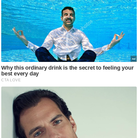
आ
र
.
आ
ई
.
चा
य
प
र
स
मी
क्षा
ध
र्म
ज्यो