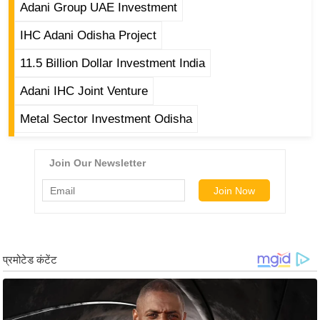
g
Adani Group UAE Investment
N
IHC Adani Odisha Project
e
w
11.5 Billion Dollar Investment India
s
Adani IHC Joint Venture
ला
Metal Sector Investment Odisha
इ
फ
स्टा
इ
ल
टे
क्नॉ
लॉ
जी
ब्यू
टी