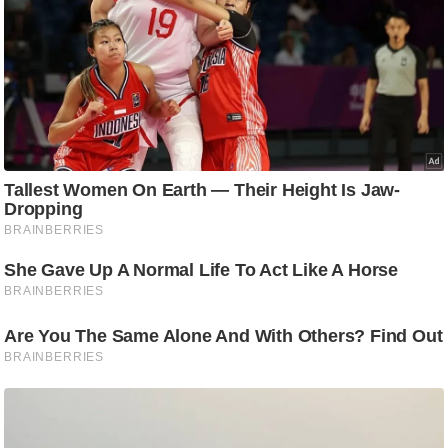
ट
ने
स
मं
त्रा
रि
ले
श
न
शि
प
रा
ज
नी
ति
वि
श्ले