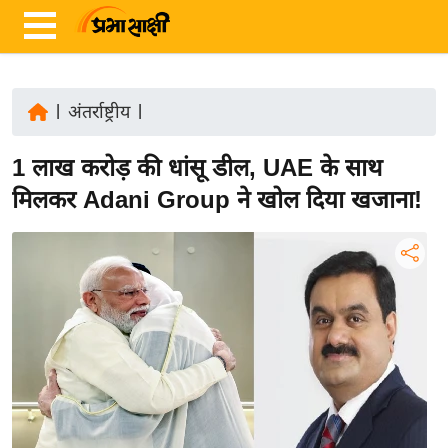
|
अंतर्राष्ट्रीय
|
ता
1 लाख करोड़ की धांसू डील, UAE के साथ
ज़ा
ख
मिलकर Adani Group ने खोल दिया खजाना!
ब
र
रा
ष्ट्री
य
अं
त
र्रा
ष्ट्री