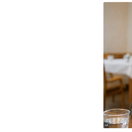
ऑडियो
इंफ़ोग्राफ़िक
राज्यों से
शहरों से
वेब स्टोरी
कार्टून
Short
Videos
iOS App
About us
Contact Editor
Advertise
Privacy Policy
Grievance
Redressal