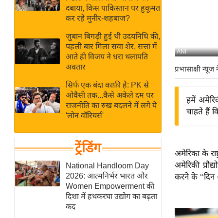
बजट
Hindi
दबाया, किस पाकिस्तान पर हुकूमत
खेल
News
कर रहे मुनीर-शहबाज?
क्रिकेट
जुबान बिगड़ी हुई थी उदयनिधि की,
Hindi
IPL
पहली बार मिला सवा शेर, सत्ता में
ANI
आते ही विजय ने धरा थलापति
Videos
2026
अवतार
प्रभासाक्षी न्यूज 
क्राइम
सिर्फ एक बंदा काफ़ी है: PK से
ई-पेपर
ओवैसी तक...कैसे अकेले दम पर
हमें अमेरि
मिसाल बेमिसाल
राजनीति का रुख बदलने में लगे ये
चाहते हैं
'लोन वॉरियर्स'
शख्सियत
यंग इंडिया
ट्रेंडिंग
साहित्य जगत
अमेरिका के राष
ऑटो वर्ल्ड
अमेरिकी प्रौ
National Handloom Day
2026: आत्मनिर्भर भारत और
करने के ‘‘दिन 
न्यूज ब्रीफ
Women Empowerment की
मनोरंजन जगत
दिशा में हथकरघा उद्योग का बढ़ता
कद
बॉलीवुड