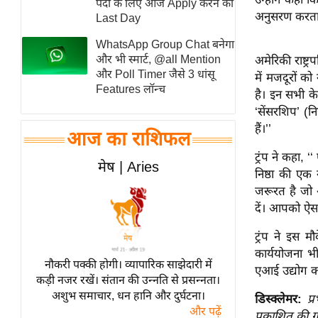
पदों के लिए आज Apply करने का
अनुसरण करता 
स्तंभ
Last Day
एम.
WhatsApp Group Chat बनेगा
आर.
और भी स्मार्ट, @all Mention
अमेरिकी राष्ट्
और Poll Timer जैसे 3 धांसू
आई.
में मजदूरों 
Features लॉन्च
है। इन सभी के
चाय पर
‘सेंसरशिप’ (नि
समीक्षा
हैं।’’
आज का राशिफल
धर्म
ट्रंप ने कहा,
ज्योतिष
मेष | Aries
निष्ठा की एक 
प्रभु
जरूरत है जो अ
महिमा/
दें। आपको ऐसा
धर्मस्थल
ट्रंप ने इस 
व्रत
कार्ययोजना भी
त्योहार
नौकरी पक्की होगी। व्यापारिक साझेदारी में
एआई उद्योग को 
कड़ी नजर रखें। संतान की उन्नति से प्रसन्नता।
राशिफल
अशुभ समाचार, धन हानि और दुर्घटना।
डिस्क्लेमर:
प्
विशेष
और पढ़ें
प्रकाशित की ग