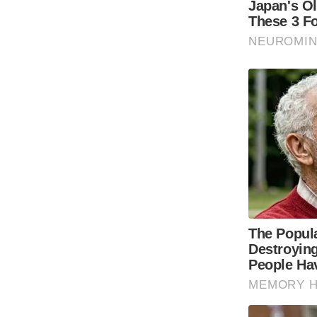
Code Of Ethics
RSS
Our Team
Expert Panel
Loksabhachunav
Android App