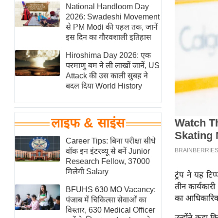
हॉलीवुड
National Handloom Day
2026: Swadeshi Movement
फिल्म समीक्षा
से PM Modi की पहल तक, जानें
Breaking
इस दिन का गौरवशाली इतिहास
News
Hiroshima Day 2026: एक
लाइफस्टाइल
परमाणु बम ने ली लाखों जानें, US
Attack की उस काली सुबह ने
टेक्नॉलॉजी
बदल दिया World History
ब्यूटी/फैशन
घरेलू नुस्खे
लाइफ & साइंस
पर्यटन स्थल
फिटनेस मंत्रा
Career Tips: बिना परीक्षा सीधे
वॉक इन इंटरव्यू से बनें Junior
रिलेशनशिप
Research Fellow, 37000
राजनीति
मिलेगी Salary
ट्रंप ने यह ट
विश्लेषण
तीन कार्यकारी
BFUHS 630 MO Vacancy:
का आधिकारिक 
समसामयिक
पंजाब में चिकित्सा सेवाओं का
विस्तार, 630 Medical Officer
मातृभूमि
उन्होंने कहा 