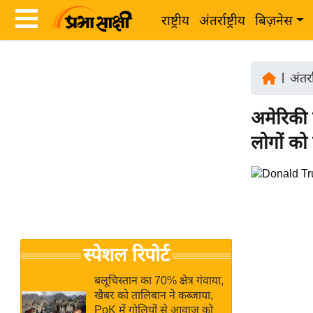
राष्ट्रीय
अंतर्राष्ट्रीय
बिज़नेस
Latest
ता
News
|
अंतर्रा
ज़ा
in
ख
अमेरिकी प
Hindi
ब
लोगों को 
र
Hindi
राष्ट्रीय
News
अंतर्राष्ट्रीय
Live
बिज़नेस
उद्योग
Breaking
स्पेशल रिपोर्ट
जगत
News in
विशेषज्ञ
Hindi
बलूचिस्तान का 70% क्षेत्र गंवाया,
राय
खैबर को तालिबान ने कब्जाया,
PoK में गोलियों से आवाज को