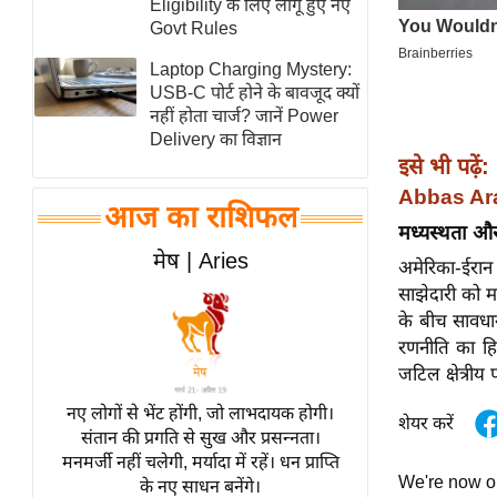
Eligibility के लिए लागू हुए नए
स्तंभ
Govt Rules
एम.
Laptop Charging Mystery:
आर.
USB-C पोर्ट होने के बावजूद क्यों
नहीं होता चार्ज? जानें Power
आई.
Delivery का विज्ञान
चाय पर
इसे भी पढ़ें:
समीक्षा
Abbas Ara
आज का राशिफल
धर्म
मध्यस्थता और
ज्योतिष
मेष | Aries
अमेरिका-ईरान
प्रभु
साझेदारी को म
महिमा/
के बीच सावधान
धर्मस्थल
रणनीति का हि
जटिल क्षेत्रीय
व्रत
त्योहार
नए लोगों से भेंट होंगी, जो लाभदायक होगी।
शेयर करें
संतान की प्रगति से सुख और प्रसन्नता।
राशिफल
मनमर्जी नहीं चलेगी, मर्यादा में रहें। धन प्राप्ति
विशेष
We're now 
के नए साधन बनेंगे।