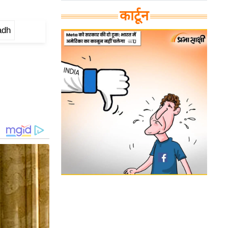
कार्टून
adh