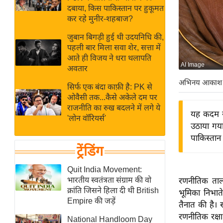
बजट
Hindi
दबाया, किस पाकिस्तान पर हुकूमत
खेल
News
कर रहे मुनीर-शहबाज?
क्रिकेट
जुबान बिगड़ी हुई थी उदयनिधि की,
Hindi
IPL
पहली बार मिला सवा शेर, सत्ता में
आते ही विजय ने धरा थलापति
Videos
2026
AI Image
अवतार
क्राइम
अभिनय आकाश
सिर्फ एक बंदा काफ़ी है: PK से
ई-पेपर
ओवैसी तक...कैसे अकेले दम पर
मिसाल बेमिसाल
राजनीति का रुख बदलने में लगे ये
यह कदम सऊ
'लोन वॉरियर्स'
शख्सियत
उठाया गया
यंग इंडिया
पाकिस्तान
ट्रेंडिंग
साहित्य जगत
ऑटो वर्ल्ड
Quit India Movement:
भारतीय स्वतंत्रता संग्राम की वो
रणनीतिक तालमे
न्यूज ब्रीफ
क्रांति जिसने हिला दी थी British
भूमिका निभात
मनोरंजन जगत
Empire की जड़ें
तैनात की है। 
बॉलीवुड
रणनीतिक रक्षा
National Handloom Day