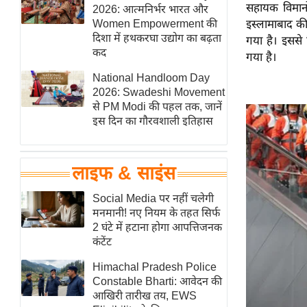
सहायक विमानो
हॉलीवुड
2026: आत्मनिर्भर भारत और
Women Empowerment की
इस्लामाबाद की
फिल्म समीक्षा
दिशा में हथकरघा उद्योग का बढ़ता
गया है। इससे 
Breaking
कद
गया है।
News
National Handloom Day
लाइफस्टाइल
2026: Swadeshi Movement
से PM Modi की पहल तक, जानें
टेक्नॉलॉजी
इस दिन का गौरवशाली इतिहास
ब्यूटी/फैशन
घरेलू नुस्खे
लाइफ & साइंस
पर्यटन स्थल
फिटनेस मंत्रा
Social Media पर नहीं चलेगी
मनमानी! नए नियम के तहत सिर्फ
रिलेशनशिप
2 घंटे में हटाना होगा आपत्तिजनक
राजनीति
कंटेंट
विश्लेषण
Himachal Pradesh Police
समसामयिक
Constable Bharti: आवेदन की
आखिरी तारीख तय, EWS
मातृभूमि