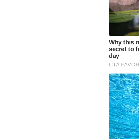
Code Of Ethics
RSS
Our Team
Expert Panel
Loksabhachunav
Android App