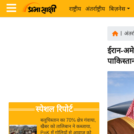
राष्ट्रीय
अंतर्राष्ट्रीय
बिज़नेस
Latest
ता
News
|
अंतर्रा
ज़ा
in
ख
ईरान-अम
Hindi
ब
पाकिस्ता
र
Hindi
राष्ट्रीय
News
अंतर्राष्ट्रीय
Live
बिज़नेस
उद्योग
Breaking
स्पेशल रिपोर्ट
जगत
News in
विशेषज्ञ
Hindi
बलूचिस्तान का 70% क्षेत्र गंवाया,
राय
खैबर को तालिबान ने कब्जाया,
PoK में गोलियों से आवाज को