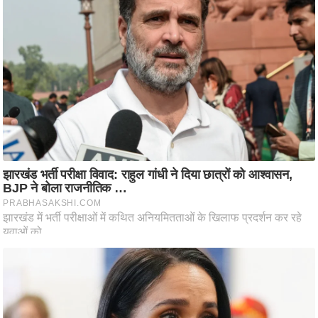
आ
र
.
आ
ई
.
चा
य
प
र
स
मी
क्षा
ध
र्म
ज्यो