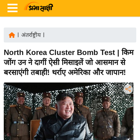
|
अंतर्राष्ट्रीय
|
ता
North Korea Cluster Bomb Test | किम
ज़ा
ख
जोंग उन ने दागीं ऐसी मिसाइलें जो आसमान से
ब
बरसाएंगी तबाही! थर्राए अमेरिका और जापान!
र
रा
ष्ट्री
य
अं
त
र्रा
ष्ट्री