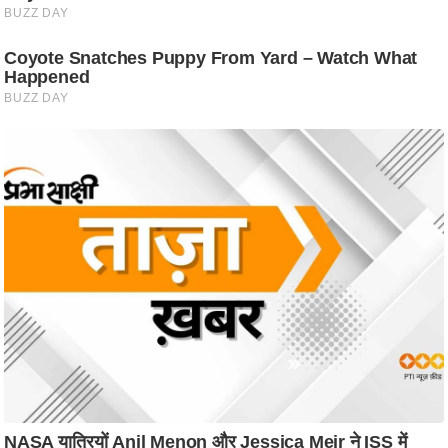
/
फै
श
न
घ
रे
लू
नु
स्खे
प
र्य
ट
न
स्थ
ल
फि