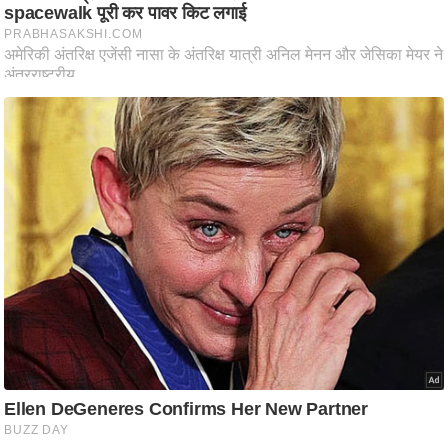
ट
ने
स
मं
त्रा
रि
ले
श
न
शि
प
रा
ज
नी
ति
वि
श्ले