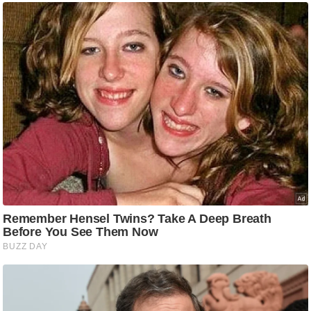
ष
ण
स
म
सा
म
यि
क
मा
तृ
भू
मि
स्तं
भ
ए
म
.