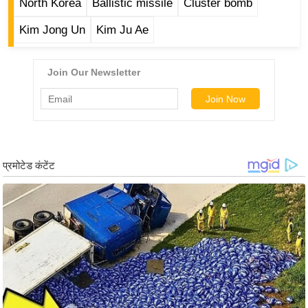
North Korea
Ballistic missile
Cluster bomb
र्ल्ड
Kim Jong Un
Kim Ju Ae
न्यू
ज
ब्री
फ
म
नो
रं
ज
न
ज
ग
त
बॉ
ली
वु