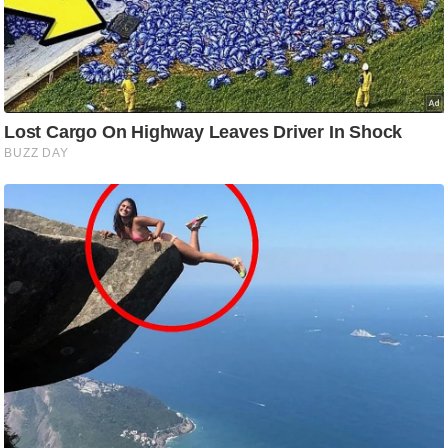
ड
हॉ
ली
वु
ड
फि
ल्म
स
मी
क्षा
B
r
e
a
k
i
n