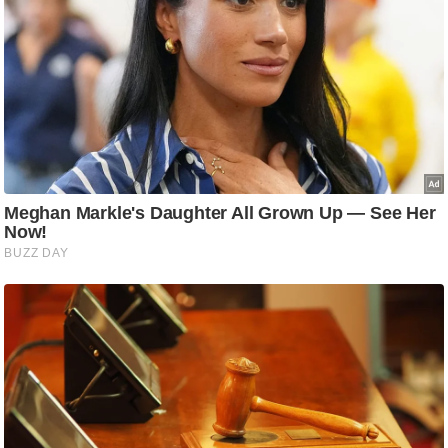
ति
ष
प्र
भु
म
हि
मा
/
ध
र्म
स्थ
ल
व्र
त
त्यो
हा
र