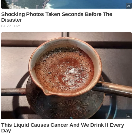
g
N
e
w
s
ला
इ
फ
स्टा
इ
ल
टे
क्नॉ
लॉ
जी
ब्यू
टी