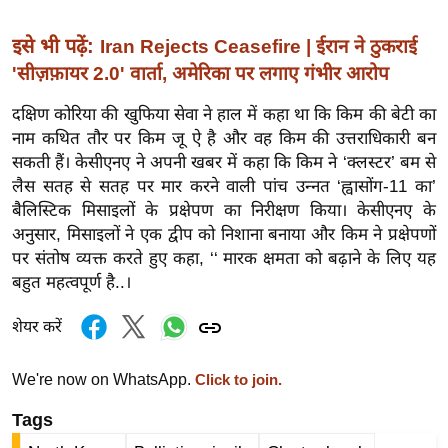
ख्सि
य
इसे भी पढ़ें:
Iran Rejects Ceasefire | ईरान ने ठुकराई
त
'सीज़फ़ायर 2.0' वार्ता, अमेरिका पर लगाए गंभीर आरोप
यं
दक्षिण कोरिया की खुफिया सेवा ने हाल में कहा था कि किम की बेटी का
ग
नाम कथित तौर पर किम जू ऐ है और वह किम की उत्तराधिकारी बन
इं
सकती हैं। केसीएनए ने अपनी खबर में कहा कि किम ने ‘क्लस्टर’ बम से
डि
लैस सतह से सतह पर मार करने वाली पांच उन्नत ‘ह्वासोंग-11 का’
या
बैलिस्टिक मिसाइलों के प्रक्षेपण का निरीक्षण किया। केसीएनए के
सा
अनुसार, मिसाइलों ने एक द्वीप को निशाना बनाया और किम ने प्रक्षेपणों
हि
पर संतोष व्यक्त करते हुए कहा, ‘‘ मारक क्षमता को बढ़ाने के लिए यह
त्य
बहुत महत्वपूर्ण है..।
ज
शेयर करें
ग
त
We're now on WhatsApp.
Click to join.
ऑ
टो
Tags
व