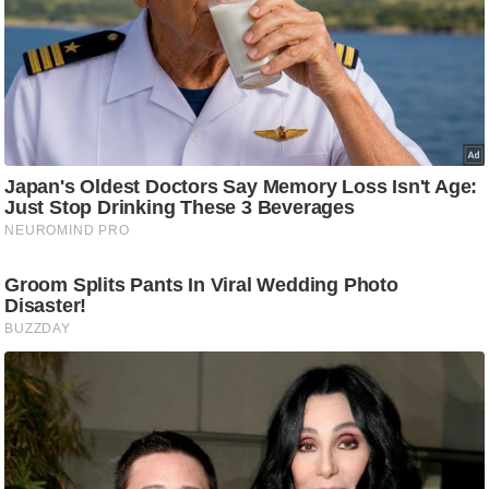
g
N
e
w
s
ला
इ
फ
स्टा
इ
ल
टे
क्नॉ
लॉ
जी
ब्यू
टी