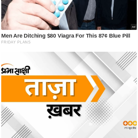
ट
ने
स
मं
त्रा
रि
ले
श
न
शि
प
रा
ज
नी
ति
वि
श्ले