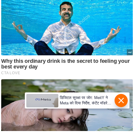
c
y
G
r
i
e
v
a
n
c
e
R
e
डिजिटल सुरक्षा पर जोर: MeitY ने
d
Meta को दिया निर्देश, कंटेंट मॉडरेशन
मजबूत करे
r
e
s