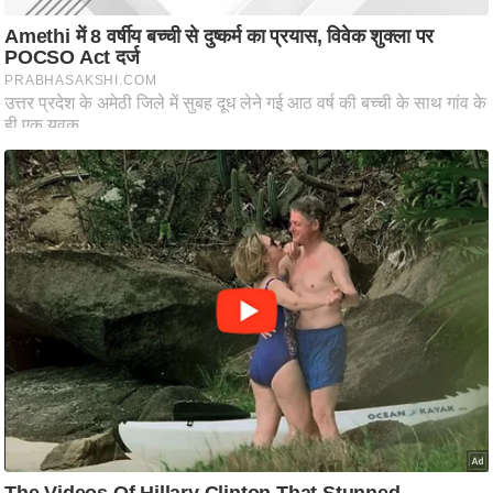
ष
ण
स
म
सा
म
यि
क
मा
तृ
भू
मि
स्तं
भ
ए
म
.