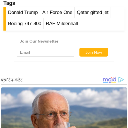
ड
Tags
हॉ
Donald Trump
Air Force One
Qatar gifted jet
ली
वु
Boeing 747-800
RAF Mildenhall
ड
फि
ल्म
स
मी
क्षा
B
r
e
a
k
i
n