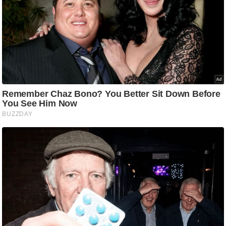
/
फै
श
न
घ
रे
लू
नु
स्खे
प
र्य
ट
न
स्थ
ल
फि