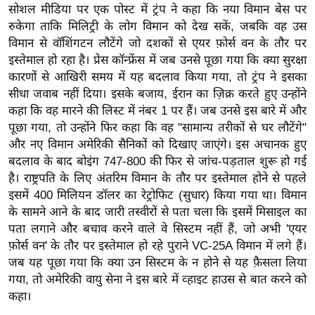
ख्सि
सोशल मीडिया पर एक पोस्ट में ट्रंप ने कहा कि नया विमान बेस पर
य
रुकेगा ताकि मिलिट्री के लोग विमान को देख सकें, जबकि वह उस
त
विमान से वॉशिंगटन लौटेंगे जो दशकों से एयर फ़ोर्स वन के तौर पर
इस्तेमाल हो रहा है। प्रेस कॉन्फ्रेंस में जब उनसे पूछा गया कि क्या सुरक्षा
यं
कारणों से आखिरी समय में यह बदलाव किया गया, तो ट्रंप ने इसका
ग
सीधा जवाब नहीं दिया। इसके बजाय, ईरान का ज़िक्र करते हुए उन्होंने
इं
कहा कि वह मारने की लिस्ट में नंबर 1 पर हैं। जब उनसे इस बारे में और
डि
पूछा गया, तो उन्होंने फिर कहा कि वह "सामान्य तरीकों से घर लौटेंगे"
या
और नए विमान अमेरिकी सैनिकों को दिखाए जाएंगे। इस अचानक हुए
सा
बदलाव के बाद बोइंग 747-800 की फिर से जांच-पड़ताल शुरू हो गई
हि
है। राष्ट्रपति के लिए अंतरिम विमान के तौर पर इस्तेमाल होने से पहले
त्य
इसमें 400 मिलियन डॉलर का रेट्रोफिट (सुधार) किया गया था। विमान
के सामने आने के बाद जारी तस्वीरों से पता चला कि इसमें मिसाइल का
ज
पता लगाने और बचाव करने वाले वे सिस्टम नहीं हैं, जो अभी 'एयर
ग
फ़ोर्स वन' के तौर पर इस्तेमाल हो रहे पुराने VC-25A विमान में लगे हैं।
त
जब यह पूछा गया कि क्या उन सिस्टम के न होने से यह फ़ैसला लिया
ऑ
गया, तो अमेरिकी वायु सेना ने इस बारे में व्हाइट हाउस से बात करने को
टो
कहा।
व