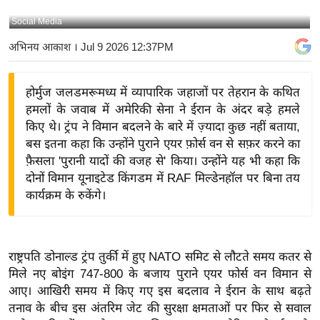
य
Social Media
बि
अभिनय आकाश
। Jul 9 2026 12:37PM
ज़
ने
होर्मुज जलडमरूमध्य में व्यापारिक जहाजों पर तेहरान के कथित
स
हमलों के जवाब में अमेरिकी सेना ने ईरान के अंदर बड़े हमले
उ
किए थे। ट्रंप ने विमान बदलने के बारे में ज़्यादा कुछ नहीं बताया,
द्यो
बस इतना कहा कि उन्होंने पुराने एयर फ़ोर्स वन से सफ़र करने का
ग
फ़ैसला 'पुरानी यादों की वजह से' किया। उन्होंने यह भी कहा कि
ज
दोनों विमान यूनाइटेड किंगडम में RAF मिल्डेनहॉल पर बिना तय
ग
कार्यक्रम के रुकेंगे।
त
वि
शे
राष्ट्रपति डोनाल्ड ट्रंप तुर्की में हुए NATO समिट से लौटते समय कतर से
ष
मिले नए बोइंग 747-800 के बजाय पुराने एयर फोर्स वन विमान से
ज्ञ
आए। आखिरी समय में किए गए इस बदलाव ने ईरान के साथ बढ़ते
रा
तनाव के बीच इस अंतरिम जेट की सुरक्षा क्षमताओं पर फिर से सवाल