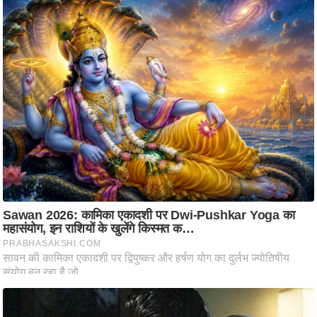
ति
ष
प्र
भु
म
हि
मा
/
ध
र्म
स्थ
ल
व्र
त
त्यो
हा
र