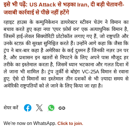
इसे भी पढ़ें:
US Attack से भड़का Iran, दी बड़ी चेतावनी-
र्ल्ड
जवाबी कार्रवाई से पीछे नहीं हटेंगे
न्यू
ज
व्हाइट हाउस के कम्युनिकेशन डायरेक्टर स्टीवन चेउंग ने विमान का
ब्री
बचाव करते हुए कहा नया 'एयर फ़ोर्स वन' एक अत्याधुनिक विमान है,
जिसमें हाई-लेवल सिक्योरिटी प्रोटोकॉल लगाए गए हैं, जो राष्ट्रपति और
फ
उनके स्टाफ़ की सुरक्षा सुनिश्चित करते हैं। उन्होंने आगे कहा कि जैसा कि
म
ट्रंप ने बार-बार कहा है अमेरिका के कई दुश्मन हैं जिनकी नज़र उन पर
नो
है, और प्रशासन इन खतरों से निपटने के लिए अपने पास मौजूद हर
रं
तरीके का इस्तेमाल करता है, जिसमें ध्यान भटकाना और गलत दिशा में
ज
ले जाना भी शामिल है। ट्रंप तुर्की से बोइंग VC-25A विमान से रवाना
न
हुए; ऐसे दो विमानों का इस्तेमाल तीन दशकों से भी ज़्यादा समय से
ज
अमेरिकी राष्ट्रपतियों को ले जाने के लिए किया जा रहा है।
ग
त
शेयर करें
बॉ
ली
We're now on WhatsApp.
Click to join.
वु