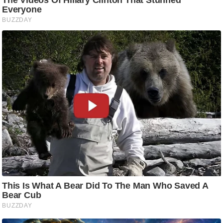
आ
र
.
आ
ई
.
चा
य
प
र
स
मी
क्षा
ध
र्म
ज्यो