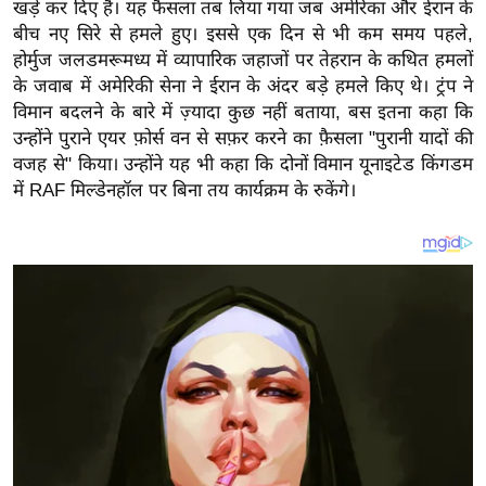
य
खड़े कर दिए हैं। यह फैसला तब लिया गया जब अमेरिका और ईरान के
बीच नए सिरे से हमले हुए। इससे एक दिन से भी कम समय पहले,
ब
होर्मुज जलडमरूमध्य में व्यापारिक जहाजों पर तेहरान के कथित हमलों
ज
के जवाब में अमेरिकी सेना ने ईरान के अंदर बड़े हमले किए थे। ट्रंप ने
ट
विमान बदलने के बारे में ज़्यादा कुछ नहीं बताया, बस इतना कहा कि
खे
उन्होंने पुराने एयर फ़ोर्स वन से सफ़र करने का फ़ैसला "पुरानी यादों की
ल
वजह से" किया। उन्होंने यह भी कहा कि दोनों विमान यूनाइटेड किंगडम
में RAF मिल्डेनहॉल पर बिना तय कार्यक्रम के रुकेंगे।
क्रि
के
ट
I
P
L
2
0
2
6
क्रा