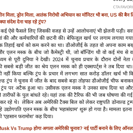
ोन मिला, ड्रोन मिला, आतंक निरोधी अभियान का मॉनिटर भी बना, US की बैन लि
्या संदेश देना चाह रहे ट्रंप?
 ने कई ऐसे फैसले लिए जिसकी वजह से उन्हें आलोचनाएं भी झेलनी पड़ी। सरका
तियां की और कर्मचारियों की छटनी की। बेफिजूल खर्च पर लगाम लगाया गया
क तिहाई खर्च को कम करने का था। डीओजीई के तहत वो अपना काम बखू
 और एलन मस्क के बीच जो कैमेस्ट्री थी, जो बॉन्डिंग थी वो कई मंच से
ाध्यम से पूरी दुनिया ने देखी। 2024 में चुनाव प्रचार के दौरान दोनों नेता
 की सबसे बड़ी जीत का श्रेय एलन मस्क को ही एक्सपर्ट्स ने तब दिया था। उन्
ही नहीं किया बल्कि ट्रंप के प्रचार में लगभग सात करोड़ डॉलर खर्च भी क
ल्ड ट्रंप ने चुनाव में जीत के बाद सबसे बड़ा तोहफा डीओजीई चीफ बना
ट्रंप पर अटैक हुआ था। उसीवक्त एलन मस्क ने उनका साथ दिया था औ
 तारीफों के पुल बांधते रहे। यहां तक की टैरिफ की भी जब घोषणा की गई
फ कर रहे थे। लेकिन अब अमेरिकी टैक्स बिल को लेकर राष्ट्रपति डोनाल्ड ट
े उद्योगपति एलन मस्क के बीच 'महासंग्राम' शुरू हो गया है। मामला इतन
प को 'एहसान फरामोश' कह दिया।
usk Vs Trump होगा अगला अमेरिकी चुनाव? नई पार्टी बनाने के लिए ऑनल