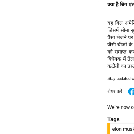
विश्लेषण
क्या है बिग ए
ट्रेंडिंग
यह बिल अमेरि
Q
जिसमें सीमा सु
u
पैसा भेजने पर
i
जैसी चीजों के
c
को समाप्त कर 
k
विधेयक में ते
L
कटौती का प्रस्
i
n
Stay updated w
k
शेयर करें
s
विधानसभा
We're now 
चुनाव
Tags
फोटो
elon mus
वीडियो