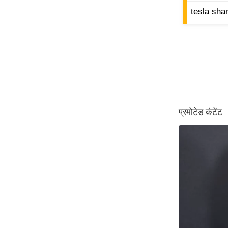
ऑडियो
tesla shar
इंफ़ोग्राफ़िक
राज्यों से
शहरों से
वेब स्टोरी
कार्टून
Short
Videos
iOS App
About us
Contact Editor
Advertise
Privacy Policy
Grievance
Redressal