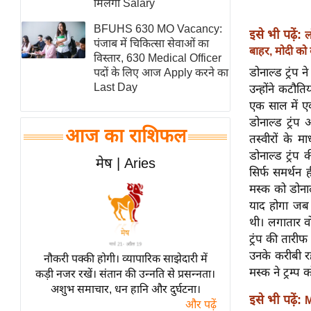
मिलेगी Salary
स्तंभ
BFUHS 630 MO Vacancy:
इसे भी पढ़ें:
ल
एम.
पंजाब में चिकित्सा सेवाओं का
बाहर, मोदी को क
आर.
विस्तार, 630 Medical Officer
डोनाल्ड ट्रंप
पदों के लिए आज Apply करने का
आई.
Last Day
उन्होंने कटौ
चाय पर
एक साल में ए
समीक्षा
डोनाल्ड ट्रंप
आज का राशिफल
धर्म
तस्वीरों के म
डोनाल्ड ट्रंप
ज्योतिष
मेष | Aries
सिर्फ समर्थन 
प्रभु
मस्क को डोना
महिमा/
याद होगा जब 
धर्मस्थल
थी। लगातार वो
व्रत
ट्रंप की तारी
त्योहार
उनके करीबी रह
नौकरी पक्की होगी। व्यापारिक साझेदारी में
मस्क ने ट्रम्
कड़ी नजर रखें। संतान की उन्नति से प्रसन्नता।
राशिफल
अशुभ समाचार, धन हानि और दुर्घटना।
विशेष
इसे भी पढ़ें:
M
और पढ़ें