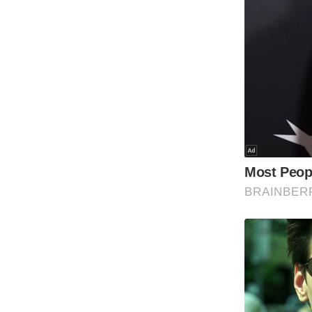
Code Of Ethics
RSS
Our Team
Expert Panel
Loksabhachunav
Android App