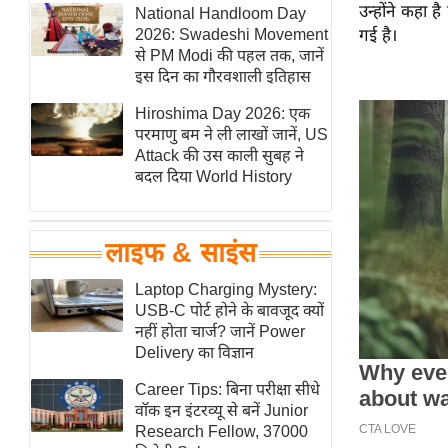
उन्होंने कहा 
हॉलीवुड
National Handloom Day
2026: Swadeshi Movement
गई है।
फिल्म समीक्षा
से PM Modi की पहल तक, जानें
Breaking
इस दिन का गौरवशाली इतिहास
News
Hiroshima Day 2026: एक
लाइफस्टाइल
परमाणु बम ने ली लाखों जानें, US
Attack की उस काली सुबह ने
टेक्नॉलॉजी
बदल दिया World History
ब्यूटी/फैशन
घरेलू नुस्खे
लाइफ & साइंस
पर्यटन स्थल
फिटनेस मंत्रा
Laptop Charging Mystery:
USB-C पोर्ट होने के बावजूद क्यों
रिलेशनशिप
नहीं होता चार्ज? जानें Power
राजनीति
Delivery का विज्ञान
विश्लेषण
Career Tips: बिना परीक्षा सीधे
समसामयिक
वॉक इन इंटरव्यू से बनें Junior
Research Fellow, 37000
मातृभूमि