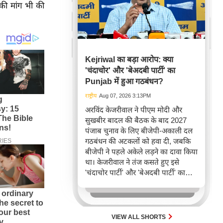
 की मांग भी की
Kejriwal का बड़ा आरोप: क्या
'चंदाचोर' और 'बेअदबी पार्टी' का
Punjab में हुआ गठबंधन?
राष्ट्रीय
Aug 07, 2026 3:13PM
अरविंद केजरीवाल ने पीएम मोदी और
सुखबीर बादल की बैठक के बाद 2027
पंजाब चुनाव के लिए बीजेपी-अकाली दल
गठबंधन की अटकलों को हवा दी, जबकि
बीजेपी ने पहले अकेले लड़ने का दावा किया
था। केजरीवाल ने तंज कसते हुए इसे
'चंदाचोर पार्टी' और 'बेअदबी पार्टी' का
गठबंधन बताया है, जो पंजाब की राजनीति
में नए समीकरणों की ओर इशारा करता है।
VIEW ALL SHORTS