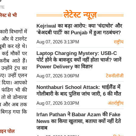
लेटेस्ट न्यूज़
स्ट से भी
Kejriwal का बड़ा आरोप: क्या 'चंदाचोर' और
री विभागों में
'बेअदबी पार्टी' का Punjab में हुआ गठबंधन?
 और ये टारगेट
Aug 07, 2026 3:13PM
राष्ट्रीय
बी कर रहे थे।
Laptop Charging Mystery: USB-C
 व कई मौकों पर
पोर्ट होने के बावजूद क्यों नहीं होता चार्ज? जानें
 करीब आते हैं।
Power Delivery का विज्ञान
होंने ट्रंप का
िए। उन्हीं एलन
Aug 07, 2026 3:06PM
टेक्नॉलॉजी
कर दिया। आपको
Nonthaburi School Attack: थाईलैंड में
र फंडिग भी की
गोलीबारी के बाद पुलिस जांच जारी, 6 की मौत
 तो वो डोनाल्ड
Aug 07, 2026 3:03PM
अंतर्राष्ट्रीय
्रम्प और अब तक
ा बिगड़ गया कि
Irfan Pathan ने Babar Azam की Fake
News का किया खुलासा, बताया क्यों नहीं देते
जवाब
ाइन पोल