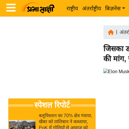
राष्ट्रीय
अंतर्राष्ट्रीय
बिज़नेस
Latest
ता
News
|
अंतर्रा
ज़ा
in
ख
जिसका डर
Hindi
ब
की मांग, 
र
Hindi
राष्ट्रीय
News
अंतर्राष्ट्रीय
Live
बिज़नेस
उद्योग
Breaking
स्पेशल रिपोर्ट
जगत
News in
विशेषज्ञ
Hindi
बलूचिस्तान का 70% क्षेत्र गंवाया,
राय
खैबर को तालिबान ने कब्जाया,
PoK में गोलियों से आवाज को