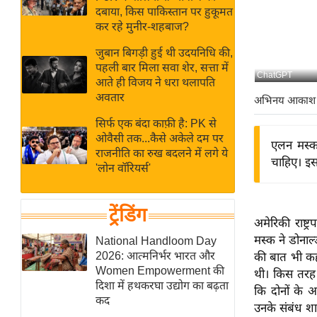
बजट
Hindi
दबाया, किस पाकिस्तान पर हुकूमत
खेल
News
कर रहे मुनीर-शहबाज?
क्रिकेट
जुबान बिगड़ी हुई थी उदयनिधि की,
Hindi
IPL
पहली बार मिला सवा शेर, सत्ता में
ChatGPT
आते ही विजय ने धरा थलापति
Videos
2026
अवतार
अभिनय आकाश
क्राइम
सिर्फ एक बंदा काफ़ी है: PK से
ई-पेपर
ओवैसी तक...कैसे अकेले दम पर
एलन मस्क 
मिसाल बेमिसाल
राजनीति का रुख बदलने में लगे ये
चाहिए। इस
'लोन वॉरियर्स'
शख्सियत
यंग इंडिया
ट्रेंडिंग
साहित्य जगत
अमेरिकी राष्
ऑटो वर्ल्ड
मस्क ने डोनाल्
National Handloom Day
2026: आत्मनिर्भर भारत और
की बात भी कही 
न्यूज ब्रीफ
Women Empowerment की
थी। किस तरह स
मनोरंजन जगत
दिशा में हथकरघा उद्योग का बढ़ता
कि दोनों के अ
कद
बॉलीवुड
उनके संबंध श