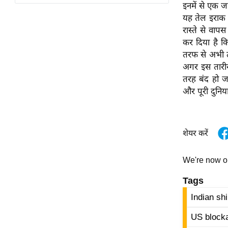
विश्लेषण
इनमें से एक ज
यह तेल इराक
ट्रेंडिंग
रास्ते से वा
कर दिया है क
Q
तरफ से अभी त
u
अगर इस तारीख
i
तरह बंद हो ज
c
और पूरी दुनिया
k
L
i
n
शेयर करें
k
s
We're now 
विधानसभा
Tags
चुनाव
Indian sh
फोटो
US blocka
वीडियो