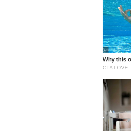
Code Of Ethics
RSS
Our Team
Expert Panel
Loksabhachunav
Android App