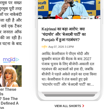
हरमूस पर सख्त
रमुस पूरी तरह
ं पर नाकेबंदी
जा रही है और
नावें एक टैंकर
Kejriwal का बड़ा आरोप: क्या
क्टर जनरल ऑफ
'चंदाचोर' और 'बेअदबी पार्टी' का
 की जा रही है।
Punjab में हुआ गठबंधन?
इस घटना के बाद
राष्ट्रीय
Aug 07, 2026 3:13PM
अरविंद केजरीवाल ने पीएम मोदी और
सुखबीर बादल की बैठक के बाद 2027
पंजाब चुनाव के लिए बीजेपी-अकाली दल
गठबंधन की अटकलों को हवा दी, जबकि
बीजेपी ने पहले अकेले लड़ने का दावा किया
था। केजरीवाल ने तंज कसते हुए इसे
'चंदाचोर पार्टी' और 'बेअदबी पार्टी' का
गठबंधन बताया है, जो पंजाब की राजनीति
में नए समीकरणों की ओर इशारा करता है।
VIEW ALL SHORTS