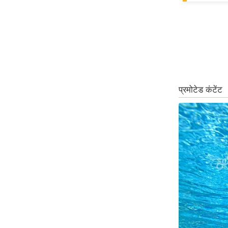
ऑडियो
इंफ़ोग्राफ़िक
राज्यों से
शहरों से
वेब स्टोरी
कार्टून
Short
Videos
iOS App
About us
Contact Editor
Advertise
Privacy Policy
Grievance
Redressal