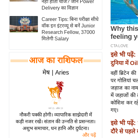
नहीं होता चार्ज? जानें Power
स्तंभ
Delivery का विज्ञान
एम.
Career Tips: बिना परीक्षा सीधे
आर.
वॉक इन इंटरव्यू से बनें Junior
Research Fellow, 37000
आई.
मिलेगी Salary
चाय पर
समीक्षा
इसे भी पढ़ें:
आज का राशिफल
धर्म
दुनिया में O
ज्योतिष
मेष | Aries
वहीं ब्रिटेन 
प्रभु
पर गोलियां चल
महिमा/
जहाज का नाम य
में जहाजों की
धर्मस्थल
कोशिश कर रहे
व्रत
गए।
त्योहार
नौकरी पक्की होगी। व्यापारिक साझेदारी में
कड़ी नजर रखें। संतान की उन्नति से प्रसन्नता।
इसे भी पढ़ें:
राशिफल
अशुभ समाचार, धन हानि और दुर्घटना।
दौरे से पहले 
विशेष
और पढ़ें