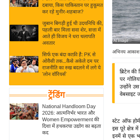
बजट
Hindi
दबाया, किस पाकिस्तान पर हुकूमत
खेल
News
कर रहे मुनीर-शहबाज?
क्रिकेट
जुबान बिगड़ी हुई थी उदयनिधि की,
Hindi
IPL
पहली बार मिला सवा शेर, सत्ता में
आते ही विजय ने धरा थलापति
Videos
2026
AI Image
अवतार
क्राइम
अभिनय आकाश
सिर्फ एक बंदा काफ़ी है: PK से
ई-पेपर
ओवैसी तक...कैसे अकेले दम पर
मिसाल बेमिसाल
राजनीति का रुख बदलने में लगे ये
ब्रिटेन की
'लोन वॉरियर्स'
शख्सियत
पर गोलिय
यंग इंडिया
उन्होंने 
ट्रेंडिंग
वेबसाइट जो
साहित्य जगत
ऑटो वर्ल्ड
National Handloom Day
2026: आत्मनिर्भर भारत और
न्यूज ब्रीफ
Women Empowerment की
स्टेट ऑफ होर
मनोरंजन जगत
दिशा में हथकरघा उद्योग का बढ़ता
इस पूरे क्षेत
कद
बॉलीवुड
इनमें से एक 