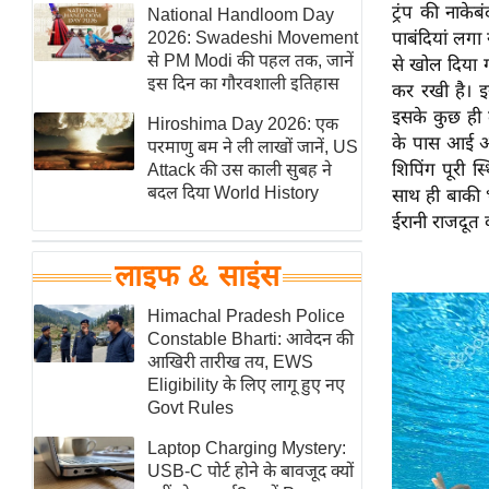
ट्रंप की नाक
हॉलीवुड
National Handloom Day
2026: Swadeshi Movement
पाबंदियां लग
फिल्म समीक्षा
से PM Modi की पहल तक, जानें
से खोल दिया 
Breaking
इस दिन का गौरवशाली इतिहास
कर रखी है। 
News
इसके कुछ ही द
Hiroshima Day 2026: एक
के पास आई औ
लाइफस्टाइल
परमाणु बम ने ली लाखों जानें, US
शिपिंग पूरी स
Attack की उस काली सुबह ने
टेक्नॉलॉजी
बदल दिया World History
साथ ही बाकी भ
ब्यूटी/फैशन
ईरानी राजदूत
घरेलू नुस्खे
लाइफ & साइंस
पर्यटन स्थल
फिटनेस मंत्रा
Himachal Pradesh Police
Constable Bharti: आवेदन की
रिलेशनशिप
आखिरी तारीख तय, EWS
राजनीति
Eligibility के लिए लागू हुए नए
Govt Rules
विश्लेषण
समसामयिक
Laptop Charging Mystery:
USB-C पोर्ट होने के बावजूद क्यों
मातृभूमि