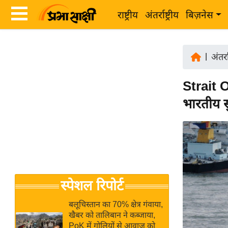
राष्ट्रीय
अंतर्राष्ट्रीय
बिज़नेस
Latest
ता
News
|
अंतर्रा
ज़ा
in
ख
Strait O
Hindi
ब
भारतीय स
र
Hindi
राष्ट्रीय
News
अंतर्राष्ट्रीय
Live
बिज़नेस
उद्योग
Breaking
स्पेशल रिपोर्ट
जगत
News in
विशेषज्ञ
Hindi
बलूचिस्तान का 70% क्षेत्र गंवाया,
राय
खैबर को तालिबान ने कब्जाया,
PoK में गोलियों से आवाज को