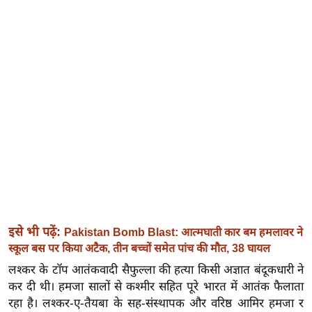
इ
म
ई
-
पे
प
र
मि
सा
ल
बे
इसे भी पढ़ें:
Pakistan Bomb Blast: आत्मघाती कार बम हमलावर ने
मि
स्कूल बस पर किया अटैक, तीन बच्चों समेत पांच की मौत, 38 घायल
सा
लश्कर के टॉप आतंकवादी सैफुल्ला की हत्या किसी अज्ञात बंदूकधारी ने
ल
कर दी थी। हमजा सालों से कश्मीर सहित पूरे भारत में आतंक फैलाता
श
रहा है। लश्कर-ए-तैयबा के सह-संस्थापक और वरिष्ठ आमिर हमजा र