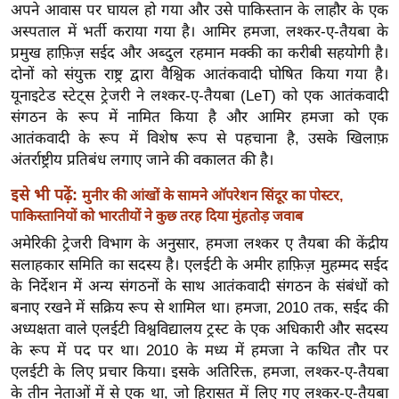
ख्सि
अपने आवास पर घायल हो गया और उसे पाकिस्तान के लाहौर के एक
य
अस्पताल में भर्ती कराया गया है। आमिर हमजा, लश्कर-ए-तैयबा के
त
प्रमुख हाफ़िज़ सईद और अब्दुल रहमान मक्की का करीबी सहयोगी है।
दोनों को संयुक्त राष्ट्र द्वारा वैश्विक आतंकवादी घोषित किया गया है।
यं
यूनाइटेड स्टेट्स ट्रेजरी ने लश्कर-ए-तैयबा (LeT) को एक आतंकवादी
ग
संगठन के रूप में नामित किया है और आमिर हमजा को एक
इं
आतंकवादी के रूप में विशेष रूप से पहचाना है, उसके खिलाफ़
डि
अंतर्राष्ट्रीय प्रतिबंध लगाए जाने की वकालत की है।
या
इसे भी पढ़ें:
मुनीर की आंखों के सामने ऑपरेशन सिंदूर का पोस्टर,
सा
पाकिस्तानियों को भारतीयों ने कुछ तरह दिया मुंहतोड़ जवाब
हि
अमेरिकी ट्रेजरी विभाग के अनुसार, हमजा लश्कर ए तैयबा की केंद्रीय
त्य
सलाहकार समिति का सदस्य है। एलईटी के अमीर हाफ़िज़ मुहम्मद सईद
ज
के निर्देशन में अन्य संगठनों के साथ आतंकवादी संगठन के संबंधों को
ग
बनाए रखने में सक्रिय रूप से शामिल था। हमजा, 2010 तक, सईद की
त
अध्यक्षता वाले एलईटी विश्वविद्यालय ट्रस्ट के एक अधिकारी और सदस्य
ऑ
के रूप में पद पर था। 2010 के मध्य में हमजा ने कथित तौर पर
टो
एलईटी के लिए प्रचार किया। इसके अतिरिक्त, हमजा, लश्कर-ए-तैयबा
व
के तीन नेताओं में से एक था, जो हिरासत में लिए गए लश्कर-ए-तैयबा