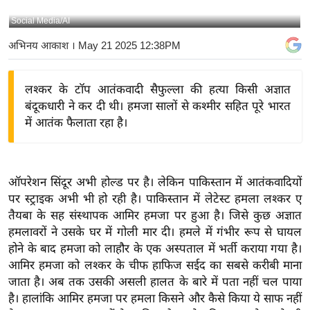
य
Social Media/AI
बि
अभिनय आकाश
। May 21 2025 12:38PM
ज़
ने
लश्कर के टॉप आतंकवादी सैफुल्ला की हत्या किसी अज्ञात
स
बंदूकधारी ने कर दी थी। हमजा सालों से कश्मीर सहित पूरे भारत
उ
में आतंक फैलाता रहा है।
द्यो
ग
ज
ऑपरेशन सिंदूर अभी होल्ड पर है। लेकिन पाकिस्तान में आतंकवादियों
ग
पर स्ट्राइक अभी भी हो रही है। पाकिस्तान में लेटेस्ट हमला लश्कर ए
त
तैयबा के सह संस्थापक आमिर हमजा पर हुआ है। जिसे कुछ अज्ञात
वि
हमलावरों ने उसके घर में गोली मार दी। हमले में गंभीर रूप से घायल
शे
होने के बाद हमजा को लाहौर के एक अस्पताल में भर्ती कराया गया है।
ष
आमिर हमजा को लश्कर के चीफ हाफिज सईद का सबसे करीबी माना
ज्ञ
जाता है। अब तक उसकी असली हालत के बारे में पता नहीं चल पाया
रा
है। हालांकि आमिर हमजा पर हमला किसने और कैसे किया ये साफ नहीं