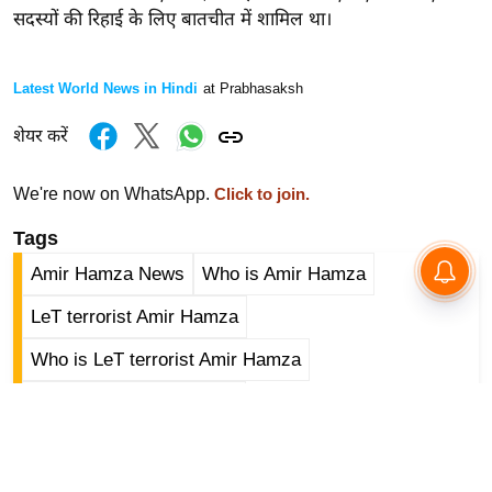
र्ल्ड
सदस्यों की रिहाई के लिए बातचीत में शामिल था।
न्यू
ज
Latest World News in Hindi
at Prabhasaksh
ब्री
शेयर करें
फ
म
We're now on WhatsApp.
Click to join.
नो
रं
Tags
ज
Amir Hamza News
Who is Amir Hamza
न
ज
LeT terrorist Amir Hamza
ग
Who is LeT terrorist Amir Hamza
त
Hafiz Saeed Amir Hamza
बॉ
ली
वु