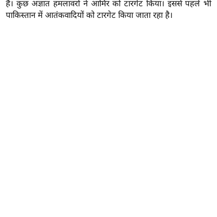
य
है। कुछ अज्ञात हमलावरों ने आमिर को टारगेट किया। इससे पहले भी
पाकिस्तान में आतंकवादियों को टारगेट किया जाता रहा है।
ब
ज
ट
खे
ल
क्रि
के
ट
I
P
L
2
0
2
6
क्रा