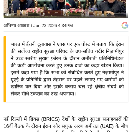
य
बि
ANI
ज़
अभिनय आकाश
। Jun 23 2026 4:34PM
ने
स
भारत में ईरानी दूतावास ने एक्स पर एक पोस्ट में बताया कि ईरान
उ
की सर्वोच्च राष्ट्रीय सुरक्षा परिषद के उप-सचिव ग़दीर निज़ामीपुर
द्यो
ने उच्च-स्तरीय सुरक्षा फ़ोरम के दौरान अमीराती प्रतिनिधिमंडल
ग
की कड़ी आलोचना करते हुए उनके दावों का कड़ा खंडन किया।
ज
इसमें कहा गया है कि सभा को संबोधित करते हुए नेज़ामीपुर ने
ग
यूएई के प्रतिनिधि द्वारा तेहरान पर पहले लगाए गए आरोपों को
त
खारिज कर दिया और इसके बजाय चल रहे क्षेत्रीय संघर्ष को
लेकर सीधे टकराव का रुख अपनाया।
वि
शे
ष
ज्ञ
नई दिल्ली में ब्रिक्स (BRICS) देशों के राष्ट्रीय सुरक्षा सलाहकारों की
रा
16वीं बैठक के दौरान ईरान और संयुक्त अरब अमीरात (UAE) के बीच