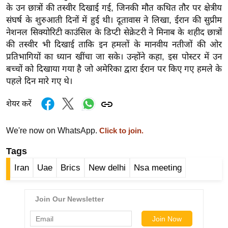
ड
के उन छात्रों की तस्वीर दिखाई गई, जिनकी मौत कथित तौर पर क्षेत्रीय
हॉ
संघर्ष के शुरुआती दिनों में हुई थी। दूतावास ने लिखा, ईरान की सुप्रीम
ली
नेशनल सिक्योरिटी काउंसिल के डिप्टी सेक्रेटरी ने मिनाब के शहीद छात्रों
वु
की तस्वीर भी दिखाई ताकि इन हमलों के मानवीय नतीजों की ओर
ड
प्रतिभागियों का ध्यान खींचा जा सके। उन्होंने कहा, इस पोस्टर में उन
बच्चों को दिखाया गया है जो अमेरिका द्वारा ईरान पर किए गए हमले के
फि
पहले दिन मारे गए थे।
ल्म
स
शेयर करें
मी
क्षा
We're now on WhatsApp.
Click to join.
B
Tags
r
e
Iran
Uae
Brics
New delhi
Nsa meeting
a
k
i
n