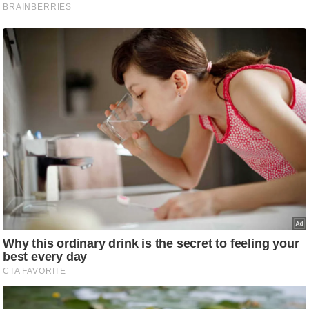
/
फै
श
न
घ
रे
लू
नु
स्खे
प
र्य
ट
न
स्थ
ल
फि