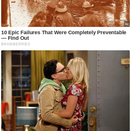
ति
ष
प्र
भु
म
हि
मा
/
ध
र्म
स्थ
ल
व्र
त
त्यो
हा
र