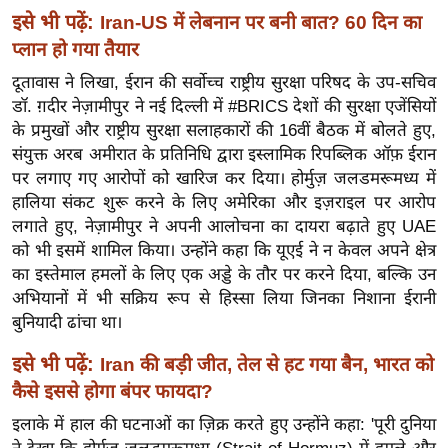
ख्सि
इसे भी पढ़ें:
Iran-US में लेबनान पर बनी बात? 60 दिन का
य
प्लान हो गया तैयार
त
दूतावास ने लिखा, ईरान की सर्वोच्च राष्ट्रीय सुरक्षा परिषद के उप-सचिव
यं
डॉ. ग़दीर नेज़ामीपुर ने नई दिल्ली में #BRICS देशों की सुरक्षा एजेंसियों
ग
के प्रमुखों और राष्ट्रीय सुरक्षा सलाहकारों की 16वीं बैठक में बोलते हुए,
इं
संयुक्त अरब अमीरात के प्रतिनिधि द्वारा इस्लामिक रिपब्लिक ऑफ़ ईरान
डि
पर लगाए गए आरोपों को खारिज कर दिया। होर्मुज़ जलडमरूमध्य में
या
हालिया संकट शुरू करने के लिए अमेरिका और इज़राइल पर आरोप
सा
लगाते हुए, नेज़ामीपुर ने अपनी आलोचना का दायरा बढ़ाते हुए UAE
को भी इसमें शामिल किया। उन्होंने कहा कि यूएई ने न केवल अपने क्षेत्र
हि
का इस्तेमाल हमलों के लिए एक अड्डे के तौर पर करने दिया, बल्कि उन
त्य
अभियानों में भी सक्रिय रूप से हिस्सा लिया जिनका निशाना ईरानी
ज
बुनियादी ढांचा था।
ग
त
इसे भी पढ़ें:
Iran की बड़ी जीत, तेल से हट गया बैन, भारत को
ऑ
कैसे इससे होगा बंपर फायदा?
टो
इलाके में हाल की घटनाओं का ज़िक्र करते हुए उन्होंने कहा: 'पूरी दुनिया
व