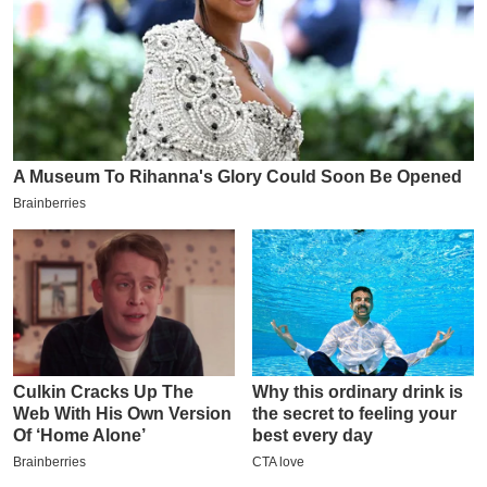
इ
म
ई
-
पे
प
र
मि
सा
ल
बे
मि
सा
ल
श