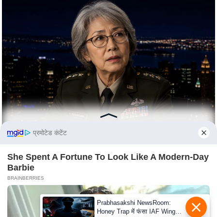
s
a
l
C
o
d
e
O
f
E
t
प्रमोटेड कंटेंट
h
i
She Spent A Fortune To Look Like A Modern-Day
c
Barbie
s
BRAINBERRIES
R
Prabhasakshi NewsRoom:
S
Honey Trap में फंसा IAF Wing