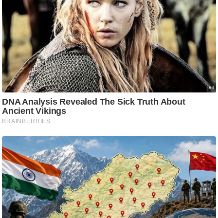
ष
ण
स
म
सा
म
यि
क
मा
तृ
भू
मि
स्तं
भ
ए
म
.