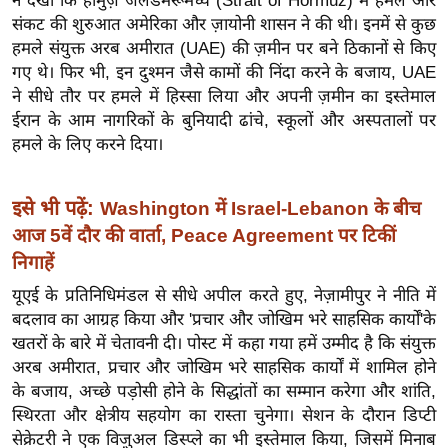
ने देखा कि होर्मुज़ जलडमरूमध्य (Strait of Hormuz) में हमले और
र्ल्ड
संकट की शुरुआत अमेरिका और ज़ायोनी शासन ने की थी। इनमें से कुछ
न्यू
हमले संयुक्त अरब अमीरात (UAE) की ज़मीन पर बने ठिकानों से किए
गए थे। फिर भी, इन दुश्मन जैसे कामों की निंदा करने के बजाय, UAE
ज
ने सीधे तौर पर हमले में हिस्सा लिया और अपनी ज़मीन का इस्तेमाल
ब्री
ईरान के आम नागरिकों के बुनियादी ढांचे, स्कूलों और अस्पतालों पर
फ
हमले के लिए करने दिया।
म
नो
इसे भी पढ़ें:
Washington में Israel-Lebanon के बीच
रं
ज
आज 5वें दौर की वार्ता, Peace Agreement पर टिकीं
न
निगाहें
ज
यूएई के प्रतिनिधिमंडल से सीधे अपील करते हुए, नेज़ामीपुर ने नीति में
ग
बदलाव का आग्रह किया और 'प्रचार और जोखिम भरे साहसिक कार्यों'के
त
खतरों के बारे में चेतावनी दी। पोस्ट में कहा गया हमें उम्मीद है कि संयुक्त
अरब अमीरात, प्रचार और जोखिम भरे साहसिक कार्यों में शामिल होने
बॉ
के बजाय, अच्छे पड़ोसी होने के सिद्धांतों का सम्मान करेगा और शांति,
ली
स्थिरता और क्षेत्रीय सहयोग का रास्ता चुनेगा। सेशन के दौरान डिप्टी
वु
सेक्रेटरी ने एक विज़ुअल डिस्प्ले का भी इस्तेमाल किया, जिसमें मिनाब