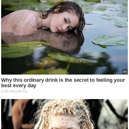
ट
ने
स
मं
त्रा
रि
ले
श
न
शि
प
रा
ज
नी
ति
वि
श्ले