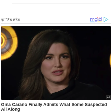
g
N
e
w
s
ला
इ
फ
स्टा
इ
ल
टे
क्नॉ
लॉ
जी
ब्यू
टी