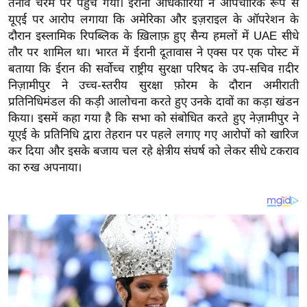
तनाव चरम पर पहुँच गया। ईरानी अधिकारियों ने औपचारिक रूप से
य
यूएई पर आरोप लगाया कि अमेरिका और इज़राइल के ऑपरेशन के
ब
दौरान इस्लामिक रिपब्लिक के ख़िलाफ़ हुए सैन्य हमलों में UAE सीधे
ज
तौर पर शामिल था। भारत में ईरानी दूतावास ने एक्स पर एक पोस्ट में
ट
बताया कि ईरान की सर्वोच्च राष्ट्रीय सुरक्षा परिषद के उप-सचिव ग़दीर
खे
निज़ामीपुर ने उच्च-स्तरीय सुरक्षा फ़ोरम के दौरान अमीराती
ल
प्रतिनिधिमंडल की कड़ी आलोचना करते हुए उनके दावों का कड़ा खंडन
किया। इसमें कहा गया है कि सभा को संबोधित करते हुए नेज़ामीपुर ने
क्रि
यूएई के प्रतिनिधि द्वारा तेहरान पर पहले लगाए गए आरोपों को खारिज
के
कर दिया और इसके बजाय चल रहे क्षेत्रीय संघर्ष को लेकर सीधे टकराव
ट
का रुख अपनाया।
I
P
L
2
0
2
6
क्रा