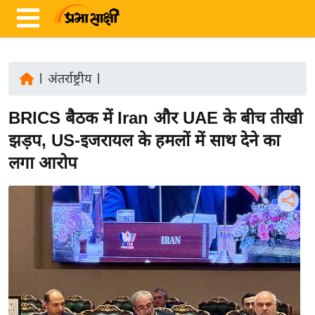
|
अंतर्राष्ट्रीय
|
ता
BRICS बैठक में Iran और UAE के बीच तीखी
ज़ा
ख
झड़प, US-इजरायल के हमलों में साथ देने का
ब
लगा आरोप
र
रा
ष्ट्री
य
अं
त
र्रा
ष्ट्री