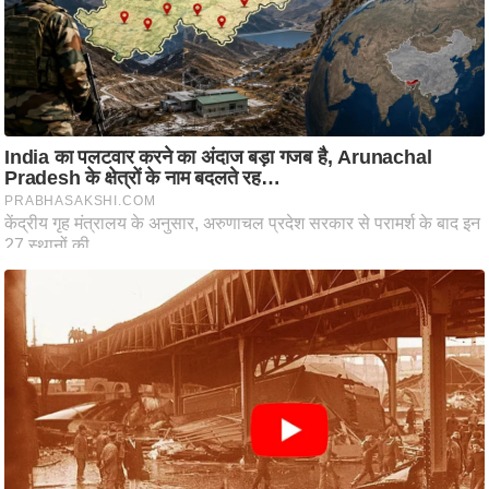
आ
र
.
आ
ई
.
चा
य
प
र
स
मी
क्षा
ध
र्म
ज्यो