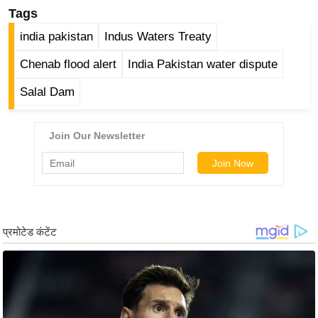
/
Tags
फै
india pakistan
Indus Waters Treaty
श
Chenab flood alert
India Pakistan water dispute
न
घ
Salal Dam
रे
लू
नु
स्खे
प
र्य
ट
न
स्थ
ल
फि