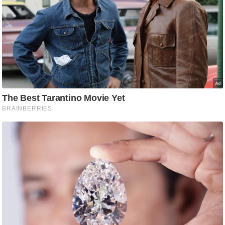
ष
ण
स
म
सा
म
यि
क
मा
तृ
भू
मि
स्तं
भ
ए
म
.