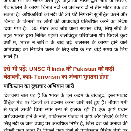
अधिकारियों को सतर्क करते हुए कहा कि भारत द्वारा बांध के स्पिलवे
र्ल्ड
गेट खोलने के कारण चिनाब नदी का जलस्तर दो से तीन मीटर तक बढ़
न्यू
सकता है। अधिकारियों को नदी की 24 घंटे निगरानी सुनिश्चित करने और
ज
चिनाब के किनारों पर लोगों की आवाजाही प्रतिबंधित करने का निर्देश
दिया गया है। 130 मीटर ऊंचे बांध वाला सलाल बांध, सिंधु संधि के
ब्री
तहत भारत द्वारा निर्मित पहली जलविद्युत परियोजना थी। पिछले कुछ
फ
वर्षों में, भारत ने बारिश के बाद बढ़े जलस्तर के कारण होने वाले
म
अतिप्रवाह को नियंत्रित करने के लिए बांध के गेट थोड़े समय के लिए
नो
खोले हैं।
रं
इसे भी पढ़ें:
ज
UNSC में India की Pakistan को कड़ी
न
चेतावनी, कहा- Terrorism का अंजाम भुगतना होगा
ज
पाकिस्तान का दुष्प्रचार अभियान जारी
ग
दिलचस्प बात यह है कि भारत के इस कदम के बावजूद, इस्लामाबाद
त
वैश्विक मंच पर दिल्ली को बदनाम करना जारी रखे हुए है। भीषण गर्मी
बॉ
से पहले उसकी चिंता स्पष्ट रूप से झलक रही है। एक कृषि प्रधान
ली
अर्थव्यवस्था होने के नाते, पाकिस्तान पंजाब में कृषि और सिंचाई के लिए
वु
सिंधु नदी के जल प्रवाह पर अत्यधिक निर्भर है, जिसे देश की अनाज की
टोकरी कहा जाता है। पिछले कुछ दिनों से पाकिस्तान वैश्विक मंचों पर