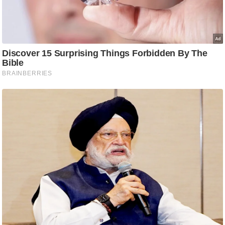
आ
र
.
आ
ई
.
चा
य
प
र
स
मी
क्षा
ध
र्म
ज्यो