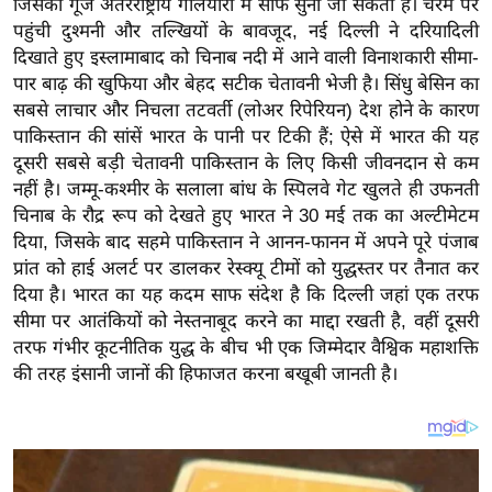
जिसकी गूंज अंतरराष्ट्रीय गलियारों में साफ सुनी जा सकती है। चरम पर
य
पहुंची दुश्मनी और तल्खियों के बावजूद, नई दिल्ली ने दरियादिली
ब
दिखाते हुए इस्लामाबाद को चिनाब नदी में आने वाली विनाशकारी सीमा-
ज
पार बाढ़ की खुफिया और बेहद सटीक चेतावनी भेजी है। सिंधु बेसिन का
ट
सबसे लाचार और निचला तटवर्ती (लोअर रिपेरियन) देश होने के कारण
खे
पाकिस्तान की सांसें भारत के पानी पर टिकी हैं; ऐसे में भारत की यह
ल
दूसरी सबसे बड़ी चेतावनी पाकिस्तान के लिए किसी जीवनदान से कम
नहीं है। जम्मू-कश्मीर के सलाला बांध के स्पिलवे गेट खुलते ही उफनती
क्रि
चिनाब के रौद्र रूप को देखते हुए भारत ने 30 मई तक का अल्टीमेटम
के
दिया, जिसके बाद सहमे पाकिस्तान ने आनन-फानन में अपने पूरे पंजाब
ट
प्रांत को हाई अलर्ट पर डालकर रेस्क्यू टीमों को युद्धस्तर पर तैनात कर
I
दिया है। भारत का यह कदम साफ संदेश है कि दिल्ली जहां एक तरफ
P
सीमा पर आतंकियों को नेस्तनाबूद करने का माद्दा रखती है, वहीं दूसरी
L
तरफ गंभीर कूटनीतिक युद्ध के बीच भी एक जिम्मेदार वैश्विक महाशक्ति
2
की तरह इंसानी जानों की हिफाजत करना बखूबी जानती है।
0
2
6
क्रा