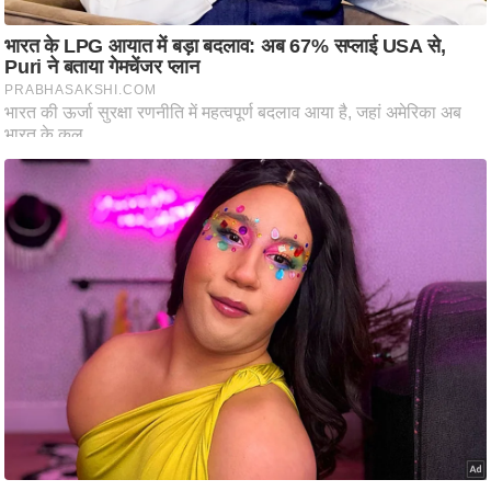
ति
ष
प्र
भु
म
हि
मा
/
ध
र्म
स्थ
ल
व्र
त
त्यो
हा
र