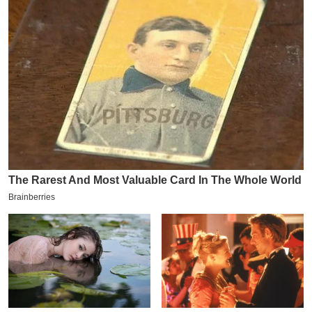
इ
म
ई
-
पे
प
र
मि
सा
ल
बे
मि
सा
ल
श