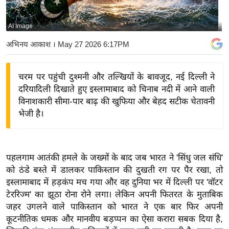
य
बि
AI Image
ज़
अभिनय आकाश
। May 27 2026 6:17PM
ने
स
चरम पर पहुंची दुश्मनी और तल्खियों के बावजूद, नई दिल्ली ने
उ
दरियादिली दिखाते हुए इस्लामाबाद को चिनाब नदी में आने वाली
द्यो
विनाशकारी सीमा-पार बाढ़ की खुफिया और बेहद सटीक चेतावनी
ग
भेजी है।
ज
ग
त
पहलगाम आतंकी हमले के जख्मों के बाद जब भारत ने 'सिंधु जल संधि'
वि
को ठंडे बस्ते में डालकर पाकिस्तान की दुखती रग पर पैर रखा, तो
शे
इस्लामाबाद में हड़कंप मच गया और वह दुनिया भर में दिल्ली पर 'वॉटर
ष
टेररिज्म' का झूठा रोना रोने लगा। लेकिन अपनी फितरत के मुताबिक
ज्ञ
जहर उगलने वाले पाकिस्तान को भारत ने एक बार फिर अपनी
रा
कूटनीतिक धमक और मानवीय बड़प्पन का ऐसा करारा सबक दिया है,