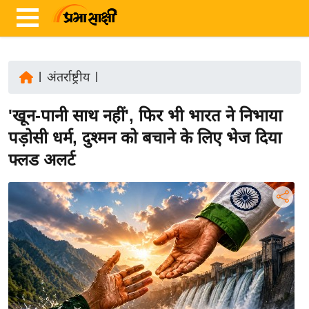
|
अंतर्राष्ट्रीय
|
ता
'खून-पानी साथ नहीं', फिर भी भारत ने निभाया
ज़ा
ख
पड़ोसी धर्म, दुश्मन को बचाने के लिए भेज दिया
ब
फ्लड अलर्ट
र
रा
ष्ट्री
य
अं
त
र्रा
ष्ट्री