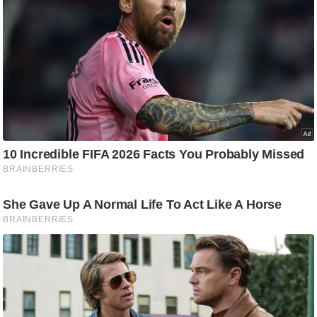
ट
ने
स
मं
त्रा
रि
ले
श
न
शि
प
रा
ज
नी
ति
वि
श्ले