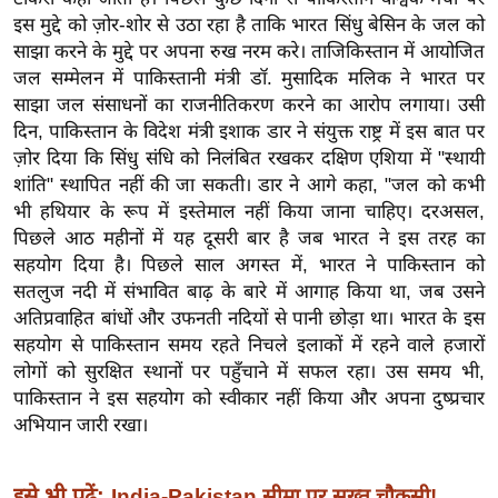
ड
इस मुद्दे को ज़ोर-शोर से उठा रहा है ताकि भारत सिंधु बेसिन के जल को
हॉ
साझा करने के मुद्दे पर अपना रुख नरम करे। ताजिकिस्तान में आयोजित
ली
जल सम्मेलन में पाकिस्तानी मंत्री डॉ. मुसादिक मलिक ने भारत पर
वु
साझा जल संसाधनों का राजनीतिकरण करने का आरोप लगाया। उसी
ड
दिन, पाकिस्तान के विदेश मंत्री इशाक डार ने संयुक्त राष्ट्र में इस बात पर
फि
ज़ोर दिया कि सिंधु संधि को निलंबित रखकर दक्षिण एशिया में "स्थायी
ल्म
शांति" स्थापित नहीं की जा सकती। डार ने आगे कहा, "जल को कभी
भी हथियार के रूप में इस्तेमाल नहीं किया जाना चाहिए। दरअसल,
स
पिछले आठ महीनों में यह दूसरी बार है जब भारत ने इस तरह का
मी
सहयोग दिया है। पिछले साल अगस्त में, भारत ने पाकिस्तान को
क्षा
सतलुज नदी में संभावित बाढ़ के बारे में आगाह किया था, जब उसने
B
अतिप्रवाहित बांधों और उफनती नदियों से पानी छोड़ा था। भारत के इस
r
सहयोग से पाकिस्तान समय रहते निचले इलाकों में रहने वाले हजारों
e
लोगों को सुरक्षित स्थानों पर पहुँचाने में सफल रहा। उस समय भी,
a
पाकिस्तान ने इस सहयोग को स्वीकार नहीं किया और अपना दुष्प्रचार
k
अभियान जारी रखा।
i
n
इसे भी पढ़ें:
India-Pakistan सीमा पर सख्त चौकसी!