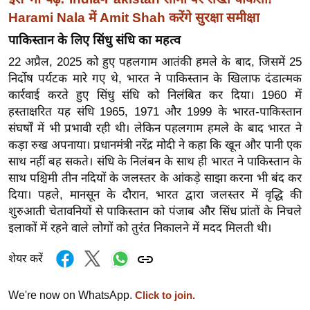
g
Harami Nala में Amit Shah करेंगे सुरक्षा समीक्षा
N
पाकिस्तान के लिए सिंधु संधि का महत्व
e
w
22 अप्रैल, 2025 को हुए पहलगाम आतंकी हमले के बाद, जिसमें 25
s
निर्दोष पर्यटक मारे गए थे, भारत ने पाकिस्तान के खिलाफ दंडात्मक
कार्रवाई करते हुए सिंधु संधि को निलंबित कर दिया। 1960 में
ला
हस्ताक्षरित यह संधि 1965, 1971 और 1999 के भारत-पाकिस्तान
इ
संघर्षों में भी प्रभावी रही थी। लेकिन पहलगाम हमले के बाद भारत ने
फ
कड़ा रुख अपनाया। प्रधानमंत्री नरेंद्र मोदी ने कहा कि खून और पानी एक
स्टा
साथ नहीं बह सकते। संधि के निलंबन के साथ ही भारत ने पाकिस्तान के
इ
साथ पश्चिमी तीन नदियों के जलस्तर के आंकड़े साझा करना भी बंद कर
ल
दिया। पहले, मानसून के दौरान, भारत द्वारा जलस्तर में वृद्धि की
टे
शुरुआती चेतावनियों से पाकिस्तान को पंजाब और सिंध प्रांतों के निचले
इलाकों में रहने वाले लोगों को तुरंत निकालने में मदद मिलती थी।
क्नॉ
लॉ
शेयर करें
जी
ब्यू
We're now on WhatsApp.
Click to join.
टी