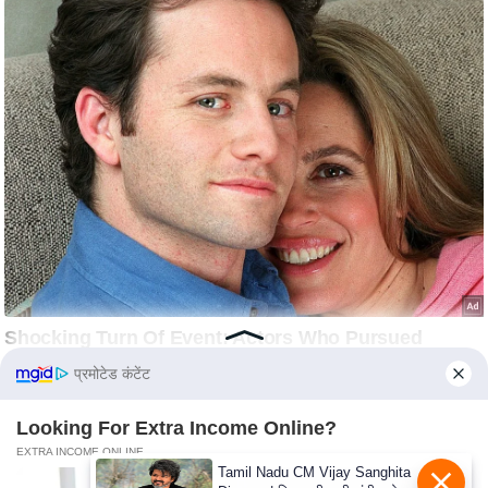
s
a
l
C
o
d
e
O
f
E
t
h
i
c
प्रमोटेड कंटेंट
s
Looking For Extra Income Online?
R
EXTRA INCOME ONLINE
S
Tamil Nadu CM Vijay Sanghita