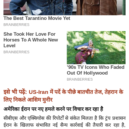
इ
म
ई
-
पे
प
र
मि
सा
ल
इसे भी पढ़ें:
US-Iran में पर्दे के पीछे बातचीत तेज, तेहरान के
बे
लिए निकले आसिम मुनीर
मि
सा
अमेरिका ईरान पर नए हमले करने पर विचार कर रहा है
ल
सीबीएस और एक्सियोस की रिपोर्टों से संकेत मिलता है कि ट्रंप प्रशासन
श
ईरान के खिलाफ संभावित नई सैन्य कार्रवाई की तैयारी कर रहा है,