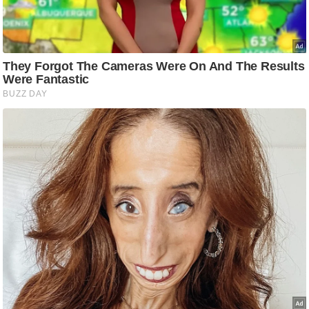
ट
ने
स
मं
त्रा
रि
ले
श
न
शि
प
रा
ज
नी
ति
वि
श्ले