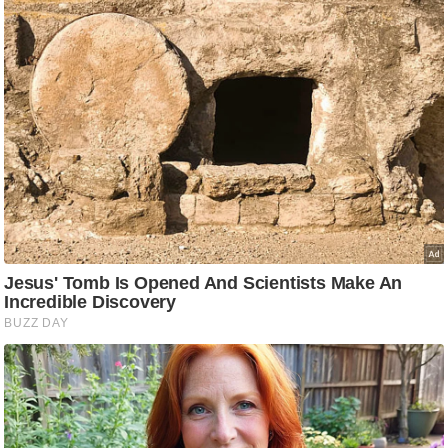
ति
ष
प्र
भु
म
हि
मा
/
ध
र्म
स्थ
ल
व्र
त
त्यो
हा
र