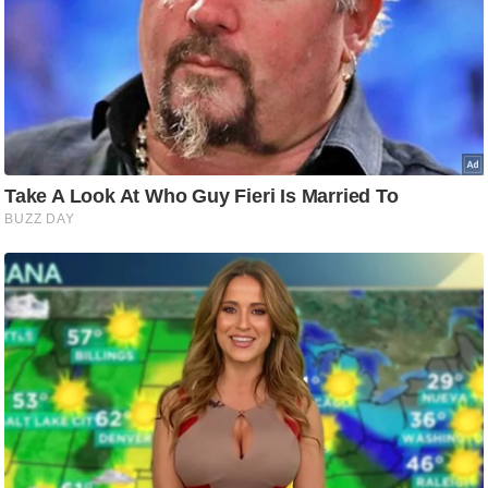
/
फै
श
न
घ
रे
लू
नु
स्खे
प
र्य
ट
न
स्थ
ल
फि