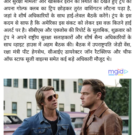
और सुरक्षा मामलों' और खासकर ईरान की स्थिति को देखते हुए ट्रंप को
य
अपना गोल्फ क्लब का ट्रिप छोड़कर तुरंत वाशिंगटन लौटना पड़ा है,
ब
जहां वे शीर्ष अधिकारियों के साथ हाई-लेवल बैठकें करेंगे। ट्रंप के इस
ज
कदम से साफ है कि अमेरिका इस संकट को लेकर इस वक्त कितने हाई
ट
अलर्ट पर है। सीबीएस और एक्जोस की रिपोर्ट के मुताबिक, शुक्रवार को
खे
ट्रंप ने अपने राष्ट्रीय सुरक्षा सलाहकारों और शीर्ष सैन्य अधिकारियों के
ल
साथ व्हाइट हाउस में अहम बैठक की। बैठक में उपराष्ट्रपति जेडी वेंस,
रक्षा मंत्री पीट हेगसेथ, सीआईए डायरेक्टर जॉन रैटक्लिफ और चीफ
क्रि
ऑफ स्टाफ सूजी वाइल्स समेत कई बड़े अधिकारी मौजूद थे।
के
ट
I
P
L
2
0
2
6
क्रा