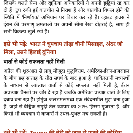
ख्सि
जिसके चलते सैन्य और खुफिया अधिकारियों ने अपनी छुट्टियां रद्द कर
य
दी हैं। ट्रंप रुकी हुई बातचीत से निराश हैं और बातचीत विफल होने की
स्थिति में 'निर्णायक' अभियान पर विचार कर रहे हैं। व्हाइट हाउस ने
त
ईरान की परमाणु क्षमताओं पर अपनी सीमा रेखा दोहराई है, साथ ही
यं
सभी विकल्प खुले रखे हैं।
ग
इं
इसे भी पढ़ें:
भारत ने चुपचाप तोड़ा चीनी मिसाइल, अंदर जो
डि
मिला, उसने हिलाई दुनिया!
या
वार्ता से कोई सफलता नहीं मिली
सा
अप्रैल की शुरुआत से लागू मौजूदा युद्धविराम, अमेरिका-ईरान-इजराइल
हि
के बीच छह सप्ताह के तीव्र संघर्ष के बाद हुआ है। पाकिस्तानी मध्यस्थों
त्य
के माध्यम से अप्रत्यक्ष वार्ता से कोई सफलता नहीं मिली है, ईरान
ज
अप्रत्यक्ष चैनलों पर जोर दे रहा है जबकि अमेरिका प्रत्यक्ष वार्ता के लिए
ग
दबाव बना रहा है। होर्मुज जलडमरूमध्य एक संवेदनशील मुद्दा बना हुआ
त
है, जहां से वैश्विक समुद्री तेल व्यापार का 20% हिस्सा गुजरता है, और
किसी भी व्यवधान से बाजारों में उथल-पुथल मच सकती है।
ऑ
टो
व
इसे भी पढ़ें:
Trump की बेटी को जान से मारने की कोशिश,