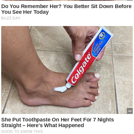
ष
ण
स
म
सा
म
यि
क
मा
तृ
भू
मि
स्तं
भ
ए
म
.