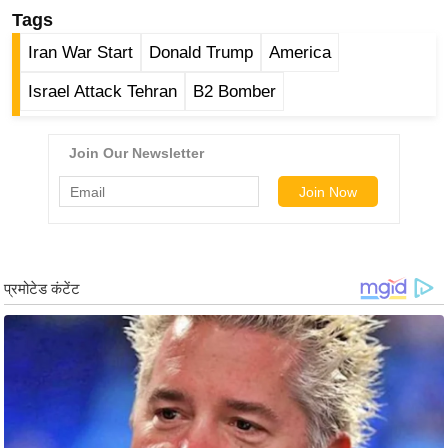
g
Tags
N
Iran War Start
Donald Trump
America
e
w
Israel Attack Tehran
B2 Bomber
s
ला
इ
फ
स्टा
इ
ल
टे
क्नॉ
लॉ
जी
ब्यू
टी