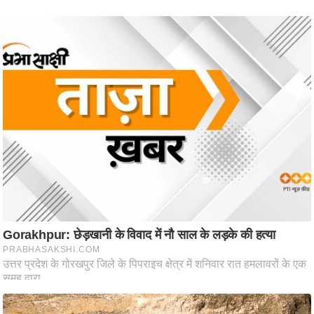
आ
र
.
आ
ई
.
चा
य
प
र
स
मी
क्षा
ध
र्म
ज्यो