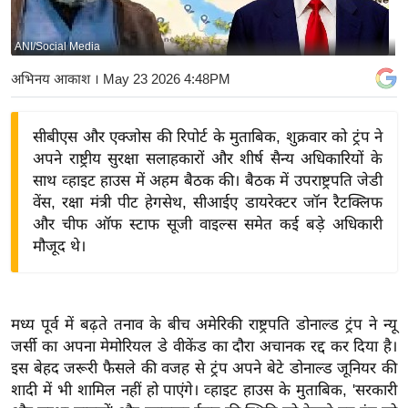
य
बि
ANI/Social Media
ज़
अभिनय आकाश
। May 23 2026 4:48PM
ने
स
सीबीएस और एक्जोस की रिपोर्ट के मुताबिक, शुक्रवार को ट्रंप ने
उ
अपने राष्ट्रीय सुरक्षा सलाहकारों और शीर्ष सैन्य अधिकारियों के
द्यो
साथ व्हाइट हाउस में अहम बैठक की। बैठक में उपराष्ट्रपति जेडी
ग
वेंस, रक्षा मंत्री पीट हेगसेथ, सीआईए डायरेक्टर जॉन रैटक्लिफ
ज
और चीफ ऑफ स्टाफ सूजी वाइल्स समेत कई बड़े अधिकारी
ग
मौजूद थे।
त
वि
शे
मध्य पूर्व में बढ़ते तनाव के बीच अमेरिकी राष्ट्रपति डोनाल्ड ट्रंप ने न्यू
ष
जर्सी का अपना मेमोरियल डे वीकेंड का दौरा अचानक रद्द कर दिया है।
ज्ञ
इस बेहद जरूरी फैसले की वजह से ट्रंप अपने बेटे डोनाल्ड जूनियर की
रा
शादी में भी शामिल नहीं हो पाएंगे। व्हाइट हाउस के मुताबिक, 'सरकारी