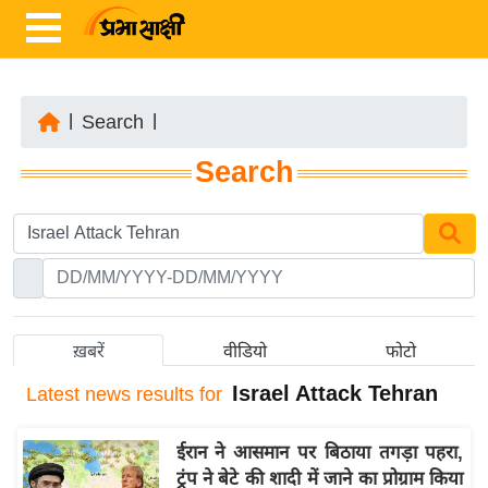
|
Search
|
ता
Search
ज़ा
ख
ब
र
रा
ष्ट्री
ख़बरें
वीडियो
फोटो
य
Israel Attack Tehran
Latest
news results for
अं
त
ईरान ने आसमान पर बिठाया तगड़ा पहरा,
र्रा
ट्रंप ने बेटे की शादी में जाने का प्रोग्राम किया
ष्ट्री