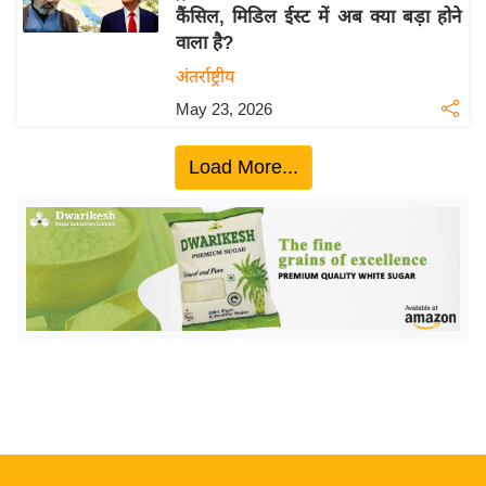
कैंसिल, मिडिल ईस्ट में अब क्या बड़ा होने
य
वाला है?
बि
अंतर्राष्ट्रीय
ज़
May 23, 2026
ने
स
Load More...
उ
द्यो
ग
ज
ग
त
वि
शे
ष
ज्ञ
रा