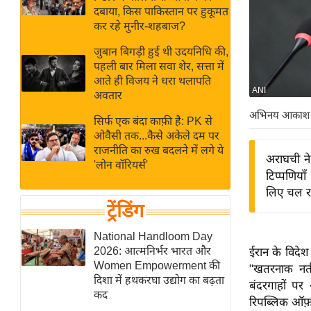
बजट
Hindi
दबाया, किस पाकिस्तान पर हुकूमत
खेल
News
कर रहे मुनीर-शहबाज?
क्रिकेट
जुबान बिगड़ी हुई थी उदयनिधि की,
Hindi
IPL
पहली बार मिला सवा शेर, सत्ता में
आते ही विजय ने धरा थलापति
Videos
2026
ANI
अवतार
क्राइम
अभिनय आकाश
सिर्फ एक बंदा काफ़ी है: PK से
ई-पेपर
ओवैसी तक...कैसे अकेले दम पर
मिसाल बेमिसाल
राजनीति का रुख बदलने में लगे ये
अराघची ने
'लोन वॉरियर्स'
शख्सियत
टिप्पणिया
यंग इंडिया
लिए चल रह
ट्रेंडिंग
साहित्य जगत
ऑटो वर्ल्ड
National Handloom Day
2026: आत्मनिर्भर भारत और
ईरान के विदेश 
न्यूज ब्रीफ
Women Empowerment की
"खतरनाक नतीजो
मनोरंजन जगत
दिशा में हथकरघा उद्योग का बढ़ता
बंदरगाहों पर
कद
बॉलीवुड
रिपब्लिक ऑफ़ 