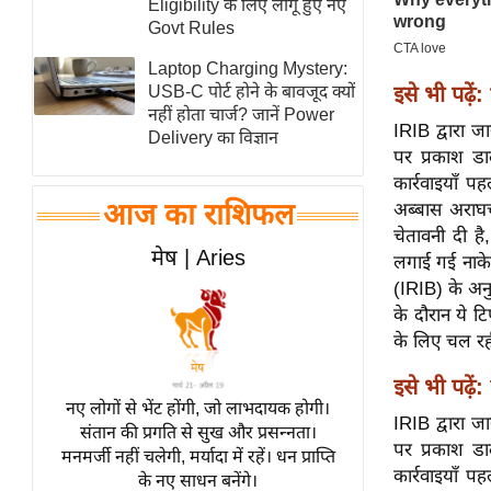
Eligibility के लिए लागू हुए नए
स्तंभ
Govt Rules
एम.
Laptop Charging Mystery:
आर.
इसे भी पढ़ें:
USB-C पोर्ट होने के बावजूद क्यों
नहीं होता चार्ज? जानें Power
आई.
IRIB द्वारा जा
Delivery का विज्ञान
चाय पर
पर प्रकाश ड
समीक्षा
कार्रवाइयाँ 
आज का राशिफल
अब्बास अराघच
धर्म
चेतावनी दी है,
ज्योतिष
मेष | Aries
लगाई गई नाकेब
प्रभु
(IRIB) के अनु
महिमा/
के दौरान ये ट
धर्मस्थल
के लिए चल रही
व्रत
इसे भी पढ़ें:
त्योहार
नए लोगों से भेंट होंगी, जो लाभदायक होगी।
IRIB द्वारा जा
संतान की प्रगति से सुख और प्रसन्नता।
राशिफल
पर प्रकाश ड
मनमर्जी नहीं चलेगी, मर्यादा में रहें। धन प्राप्ति
विशेष
कार्रवाइयाँ 
के नए साधन बनेंगे।