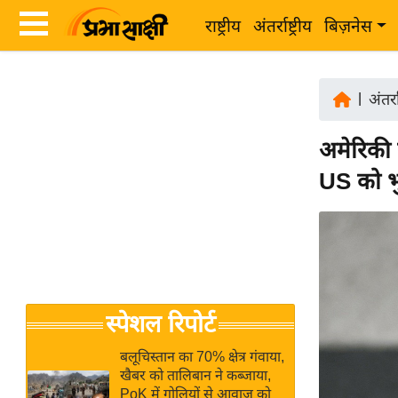
राष्ट्रीय
अंतर्राष्ट्रीय
बिज़नेस
Latest
ता
News
|
अंतर्रा
ज़ा
in
ख
अमेरिकी 
Hindi
ब
US को भु
र
Hindi
राष्ट्रीय
News
अंतर्राष्ट्रीय
Live
बिज़नेस
उद्योग
Breaking
स्पेशल रिपोर्ट
जगत
News in
विशेषज्ञ
Hindi
बलूचिस्तान का 70% क्षेत्र गंवाया,
राय
खैबर को तालिबान ने कब्जाया,
PoK में गोलियों से आवाज को