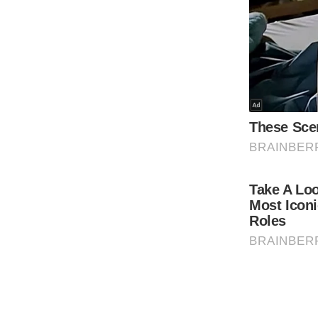
Code Of Ethics
RSS
Our Team
Expert Panel
Loksabhachunav
Android App