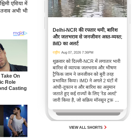
चिमी एशिया में
ीय तनाव अभी भी
Delhi-NCR की रफ्तार थमी, बारिश
और जलभराव से जनजीवन अस्त-व्यस्त;
IMD का अलर्ट
राष्ट्रीय
Aug 07, 2026 7:36PM
शुक्रवार को दिल्ली-NCR में लगातार भारी
बारिश से व्यापक जलभराव और भीषण
ट्रैफिक जाम ने जनजीवन को बुरी तरह
प्रभावित किया। IMD ने अगले 2 घंटों में
आंधी-तूफान व और बारिश का अनुमान
जताते हुए कई राज्यों के लिए 'रेड अलर्ट'
जारी किया है, जो सक्रिय मॉनसून ट्रफ़ और
चक्रवाती हवाओं के घेरे का परिणाम है,
जिससे यातायात बाधित होने के साथ-साथ
सफदरजंग अस्पताल में भी जलभराव की
स्थिति बनी।
VIEW ALL SHORTS