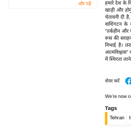
विश्लेषण
हमारे देश के वि
और पढ़ें
खाड़ी और होर
ट्रेंडिंग
चेतावनी दी है,
वाशिंगटन के 
Q
"तर्कहीन और 
u
रूस की सराहन
i
निभाई है। IR
c
आत्मविश्वास" 
k
में स्थिरता ल
L
i
n
शेयर करें
k
s
We're now 
विधानसभा
Tags
चुनाव
Tehran
फोटो
वीडियो