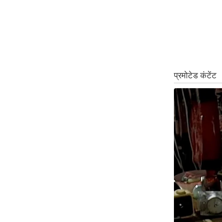
ऑडियो
इंफ़ोग्राफ़िक
राज्यों से
शहरों से
वेब स्टोरी
कार्टून
Short
Videos
iOS App
About us
Contact Editor
Advertise
Privacy Policy
Grievance
Redressal