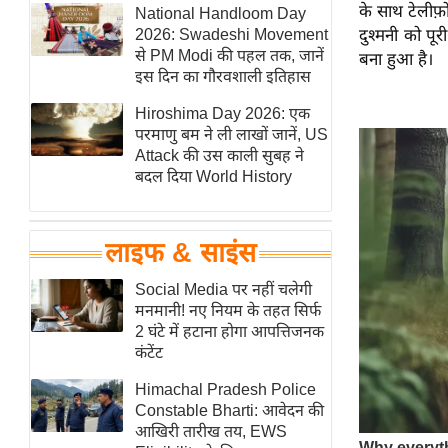
के साथ टेलीफ़
हॉलीवुड
National Handloom Day
2026: Swadeshi Movement
दुश्मनी को पू
फिल्म समीक्षा
से PM Modi की पहल तक, जानें
बना हुआ है।
Breaking
इस दिन का गौरवशाली इतिहास
News
Hiroshima Day 2026: एक
लाइफस्टाइल
परमाणु बम ने ली लाखों जानें, US
Attack की उस काली सुबह ने
टेक्नॉलॉजी
बदल दिया World History
ब्यूटी/फैशन
घरेलू नुस्खे
लाइफ & साइंस
पर्यटन स्थल
फिटनेस मंत्रा
Social Media पर नहीं चलेगी
मनमानी! नए नियम के तहत सिर्फ
रिलेशनशिप
2 घंटे में हटाना होगा आपत्तिजनक
राजनीति
कंटेंट
विश्लेषण
Himachal Pradesh Police
समसामयिक
Constable Bharti: आवेदन की
आखिरी तारीख तय, EWS
मातृभूमि