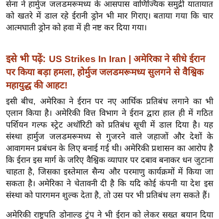
ख्सि
सेना ने हार्मुज जलडमरूमध्य के आसपास वाणिज्यिक समुद्री यातायात
को खतरे में डाल रहे ईरानी ड्रोन भी मार गिराए। बताया गया कि चार
य
आत्मघाती ड्रोन को हवा में ही नष्ट कर दिया गया।
त
यं
ग
इसे भी पढ़ें:
US Strikes In Iran | अमेरिका ने सीधे ईरान
इं
पर किया बड़ा हमला, होर्मुज जलडमरूमध्य सुलगने से वैश्विक
डि
महायुद्ध की आहट!
या
इसी बीच, अमेरिका ने ईरान पर नए आर्थिक प्रतिबंध लगाने का भी
सा
एलान किया है। अमेरिकी वित्त विभाग ने ईरान द्वारा हाल ही में गठित
हि
पर्शियन गल्फ स्ट्रेट अथॉरिटी को प्रतिबंध सूची में डाल दिया है। यह
त्य
संस्था हार्मुज जलडमरूमध्य से गुजरने वाले जहाजों और देशों के
ज
आवागमन प्रबंधन के लिए बनाई गई थी। अमेरिकी प्रशासन का आरोप है
कि ईरान इस मार्ग के जरिए वैश्विक व्यापार पर दबाव बनाकर धन जुटाना
ग
चाहता है, जिसका इस्तेमाल सैन्य और परमाणु कार्यक्रमों में किया जा
त
सकता है। अमेरिका ने चेतावनी दी है कि यदि कोई कंपनी या देश इस
ऑ
संस्था को पारगमन शुल्क देता है, तो उस पर भी प्रतिबंध लग सकते हैं।
टो
व
अमेरिकी राष्ट्रपति डोनाल्ड ट्रंप ने भी ईरान को लेकर सख्त बयान दिया