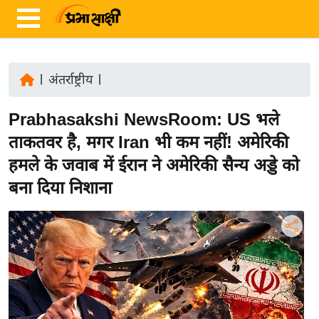
|
अंतर्राष्ट्रीय
|
ता
Prabhasakshi NewsRoom: US भले
ज़ा
ख
ताकतवर है, मगर Iran भी कम नहीं! अमेरिकी
ब
हमले के जवाब में ईरान ने अमेरिकी सैन्य अड्डे को
र
बना दिया निशाना
रा
ष्ट्री
य
अं
त
र्रा
ष्ट्री