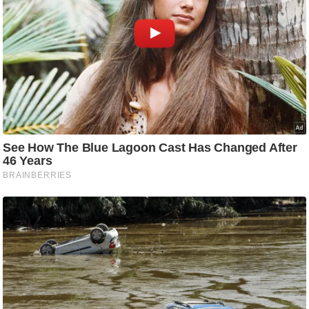
आ
र
.
आ
ई
.
चा
य
प
र
स
मी
क्षा
ध
र्म
ज्यो