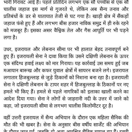
ड
भारी गिरावट आई है। पहले प्रतिदिन लगभग एक सौ पच्चीस से एक सौ
हॉ
चालीस जहाज इस मार्ग से गुजरते थे, लेकिन अब सैन्य तनाव और
प्रतिबंधों के डर से यातायात तेजी से घट गया है। खाड़ी क्षेत्र में सैंकड़ों
ली
जहाज फंसे हुए हैं और लगभग बीस हजार नाविक समुद्र में ही रुके रहने
वु
को मजबूर हैं। इसका असर वैश्विक तेल और गैस आपूर्ति पर भी पड़ने
ड
लगा है।
फि
ल्म
उधर, इजरायल और लेबनान सीमा पर भी हालात बेहद तनावपूर्ण बने
स
हुए हैं। इजरायली सेना ने दावा किया कि उसने दक्षिणी लेबनान के ऊपर
एक संदिग्ध हवाई लक्ष्य को मार गिराया। यह कार्रवाई उस समय हुई जब
मी
मआयान बारूख और कफर युवाल क्षेत्रों में सायरन बजने लगे। इजरायल
क्षा
लगातार हिजबुल्लाह से जुड़े ठिकानों को निशाना बना रहा है। इजरायली
B
सेना ने दक्षिणी लेबनान के टायर शहर में हिजबुल्लाह के ठिकानों पर नए
r
हमले भी किए हैं। हमले से पहले नागरिकों को इलाका खाली करने का
e
आदेश दिया गया। सेना ने लोगों से जाहरानी नदी के उत्तर में जाने को
a
कहा, जो इजरायली सीमा से लगभग चालीस किलोमीटर दूर है।
k
वहीं उत्तरी इजरायल में सैन्य अभियान के दौरान एक महिला सैनिक की
i
मौत की भी खबर है। सेना के अनुसार बीस वर्षीय सार्जेंट की अभियान
n
के दौरान जान गई, जबकि दो अन्य आरक्षित सैनिक घायल हुए हैं। दूसरी