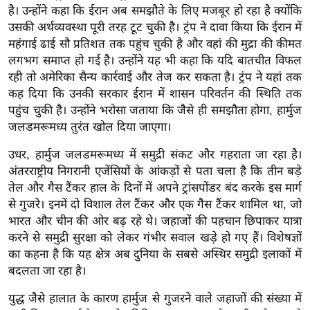
है। उन्होंने कहा कि ईरान अब समझौते के लिए मजबूर हो रहा है क्योंकि
र्ल्ड
उसकी अर्थव्यवस्था पूरी तरह टूट चुकी है। ट्रंप ने दावा किया कि ईरान में
न्यू
महंगाई ढाई सौ प्रतिशत तक पहुंच चुकी है और वहां की मुद्रा की कीमत
ज
लगभग समाप्त हो गई है। उन्होंने यह भी कहा कि यदि बातचीत विफल
ब्री
रही तो अमेरिका सैन्य कार्रवाई और तेज कर सकता है। ट्रंप ने यहां तक
फ
कह दिया कि उनकी सरकार ईरान में शासन परिवर्तन की स्थिति तक
म
पहुंच चुकी है। उन्होंने भरोसा जताया कि जैसे ही समझौता होगा, हार्मुज
नो
जलडमरूमध्य तुरंत खोल दिया जाएगा।
रं
उधर, हार्मुज जलडमरूमध्य में समुद्री संकट और गहराता जा रहा है।
ज
अंतरराष्ट्रीय निगरानी एजेंसियों के आंकड़ों से पता चला है कि तीन बड़े
न
तेल और गैस टैंकर हाल के दिनों में अपने ट्रांसपोंडर बंद करके इस मार्ग
ज
से गुजरे। इनमें दो विशाल तेल टैंकर और एक गैस टैंकर शामिल था, जो
ग
भारत और चीन की ओर बढ़ रहे थे। जहाजों की पहचान छिपाकर यात्रा
त
करने से समुद्री सुरक्षा को लेकर गंभीर सवाल खड़े हो गए हैं। विशेषज्ञों
का कहना है कि यह क्षेत्र अब दुनिया के सबसे अस्थिर समुद्री इलाकों में
बॉ
बदलता जा रहा है।
ली
वु
युद्ध जैसे हालात के कारण हार्मुज से गुजरने वाले जहाजों की संख्या में