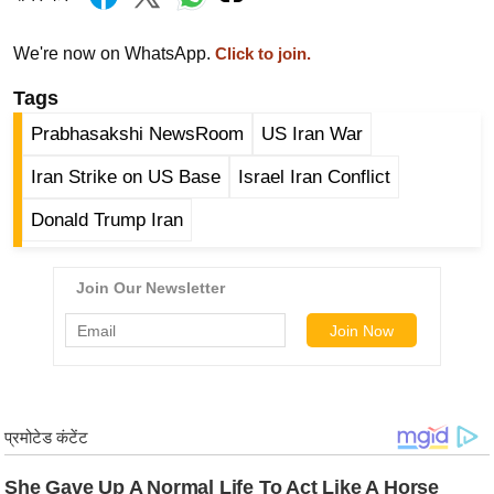
/
फै
We're now on WhatsApp.
Click to join.
श
Tags
न
Prabhasakshi NewsRoom
US Iran War
घ
रे
Iran Strike on US Base
Israel Iran Conflict
लू
Donald Trump Iran
नु
स्खे
प
र्य
ट
न
स्थ
ल
फि