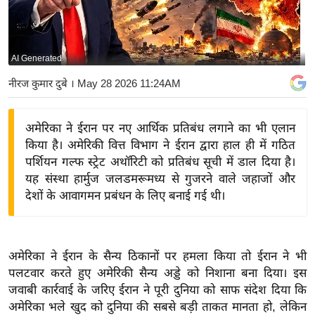
य
बि
ज़
AI Generated
ने
नीरज कुमार दुबे
। May 28 2026 11:24AM
स
उ
अमेरिका ने ईरान पर नए आर्थिक प्रतिबंध लगाने का भी एलान
द्यो
किया है। अमेरिकी वित्त विभाग ने ईरान द्वारा हाल ही में गठित
ग
पर्शियन गल्फ स्ट्रेट अथॉरिटी को प्रतिबंध सूची में डाल दिया है।
ज
यह संस्था हार्मुज जलडमरूमध्य से गुजरने वाले जहाजों और
ग
देशों के आवागमन प्रबंधन के लिए बनाई गई थी।
त
वि
शे
अमेरिका ने ईरान के सैन्य ठिकानों पर हमला किया तो ईरान ने भी
ष
पलटवार करते हुए अमेरिकी सैन्य अड्डे को निशाना बना दिया। इस
ज्ञ
जवाबी कार्रवाई के जरिए ईरान ने पूरी दुनिया को साफ संदेश दिया कि
रा
अमेरिका भले खुद को दुनिया की सबसे बड़ी ताकत मानता हो, लेकिन