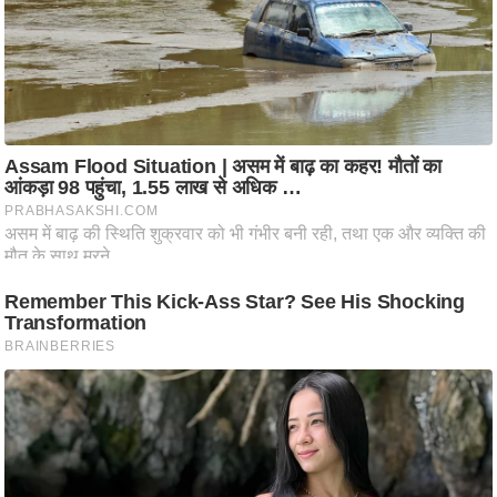
ति
ष
प्र
भु
म
हि
मा
/
ध
र्म
स्थ
ल
व्र
त
त्यो
हा
र