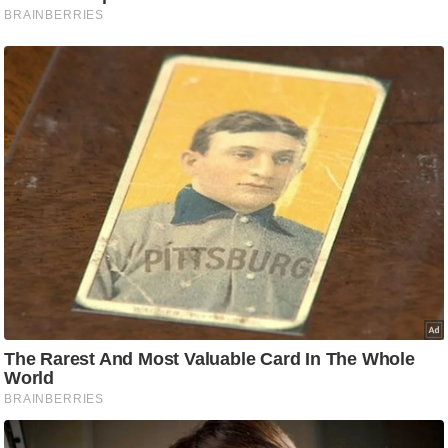
ट
ने
स
मं
त्रा
रि
ले
श
न
शि
प
रा
ज
नी
ति
वि
श्ले