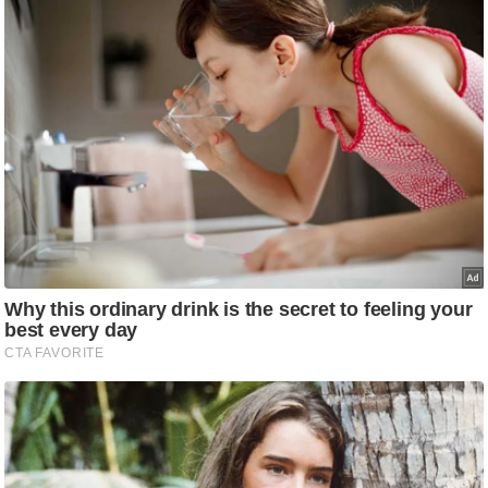
ष
ण
स
म
सा
म
यि
क
मा
तृ
भू
मि
स्तं
भ
ए
म
.