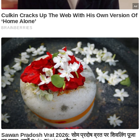
ति
ष
प्र
भु
म
हि
मा
/
ध
र्म
स्थ
ल
व्र
त
त्यो
हा
र