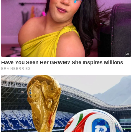
ष
ण
स
म
सा
म
यि
क
मा
तृ
भू
मि
स्तं
भ
ए
म
.