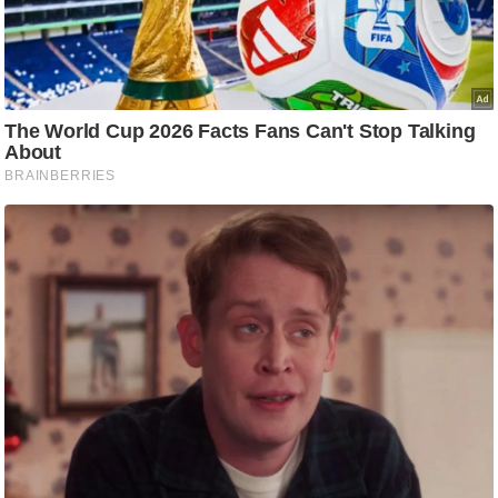
आ
र
.
आ
ई
.
चा
य
प
र
स
मी
क्षा
ध
र्म
ज्यो