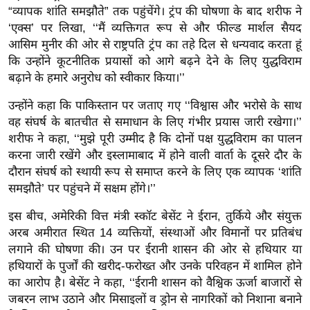
ड
“व्यापक शांति समझौते” तक पहुंचेंगे। ट्रंप की घोषणा के बाद शरीफ ने
हॉ
‘एक्स’ पर लिखा, ‘‘मैं व्यक्तिगत रूप से और फील्ड मार्शल सैयद
ली
आसिम मुनीर की ओर से राष्ट्रपति ट्रंप का तहे दिल से धन्यवाद करता हूं
वु
कि उन्होंने कूटनीतिक प्रयासों को आगे बढ़ने देने के लिए युद्धविराम
ड
बढ़ाने के हमारे अनुरोध को स्वीकार किया।’’
फि
उन्होंने कहा कि पाकिस्तान पर जताए गए ‘‘विश्वास और भरोसे के साथ
ल्म
वह संघर्ष के बातचीत से समाधान के लिए गंभीर प्रयास जारी रखेगा।’’
स
शरीफ ने कहा, ‘‘मुझे पूरी उम्मीद है कि दोनों पक्ष युद्धविराम का पालन
मी
करना जारी रखेंगे और इस्लामाबाद में होने वाली वार्ता के दूसरे दौर के
क्षा
दौरान संघर्ष को स्थायी रूप से समाप्त करने के लिए एक व्यापक ‘शांति
समझौते’ पर पहुंचने में सक्षम होंगे।’’
B
r
इस बीच, अमेरिकी वित्त मंत्री स्कॉट बेसेंट ने ईरान, तुर्किये और संयुक्त
e
अरब अमीरात स्थित 14 व्यक्तियों, संस्थाओं और विमानों पर प्रतिबंध
a
लगाने की घोषणा की। उन पर ईरानी शासन की ओर से हथियार या
k
हथियारों के पुर्जों की खरीद-फरोख्त और उनके परिवहन में शामिल होने
i
का आरोप है। बेसेंट ने कहा, ‘‘ईरानी शासन को वैश्विक ऊर्जा बाजारों से
n
जबरन लाभ उठाने और मिसाइलों व ड्रोन से नागरिकों को निशाना बनाने