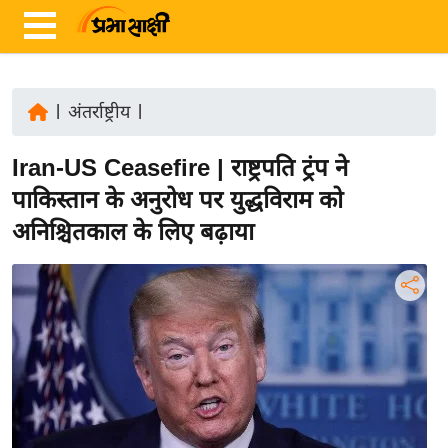
|
अंतर्राष्ट्रीय
|
ता
Iran-US Ceasefire | राष्ट्रपति ट्रंप ने
ज़ा
ख
पाकिस्तान के अनुरोध पर युद्धविराम को
ब
अनिश्चितकाल के लिए बढ़ाया
र
रा
ष्ट्री
य
अं
त
र्रा
ष्ट्री