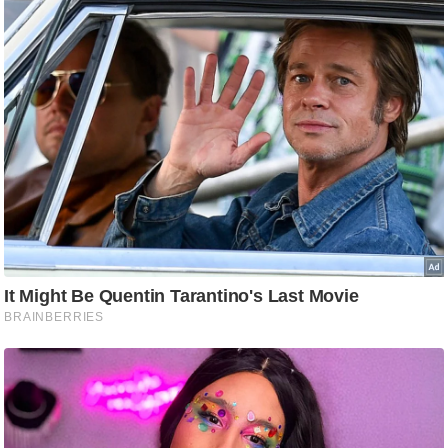
ट
ने
स
मं
त्रा
रि
ले
श
न
शि
प
रा
ज
नी
ति
वि
श्ले