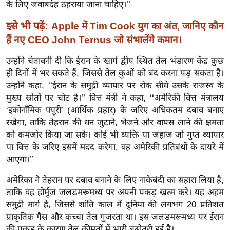
g
के लिए जवाबदेह ठहराया जाना चाहिए।’’
N
इसे भी पढ़ें:
Apple में Tim Cook युग का अंत, जानिए कौन
e
हैं नए CEO John Ternus जो संभालेंगे कमान।
w
s
उन्होंने चेतावनी दी कि ईरान के खार्ग द्वीप स्थित तेल भंडारण केंद्र कुछ
ही दिनों में भर सकते हैं, जिससे तेल कुओं को बंद करना पड़ सकता है।
ला
उन्होंने कहा, ‘‘ईरान के समुद्री व्यापार पर रोक सीधे उसके राजस्व के
इ
मुख्य स्रोतों पर चोट है।’’ वित्त मंत्री ने कहा, ‘‘अमेरिकी वित्त मंत्रालय
फ
‘इकोनॉमिक फ्यूरी’ (आर्थिक प्रहार) के जरिए अधिकतम दबाव बनाए
स्टा
रखेगा, ताकि तेहरान की धन जुटाने, भेजने और वापस लाने की क्षमता
इ
को कमजोर किया जा सके। कोई भी व्यक्ति या जहाज जो गुप्त व्यापार
ल
या वित्त के जरिए इसमें मदद करेगा, वह अमेरिकी प्रतिबंधों के दायरे में
टे
आएगा।’’
क्नॉ
अमेरिका ने तेहरान पर दबाव बनाने के लिए नाकेबंदी का सहारा लिया है,
लॉ
ताकि वह होर्मुज जलडमरूमध्य पर अपनी पकड़ खत्म करे। यह अहम
जी
समुद्री मार्ग है, जिससे शांति काल में दुनिया की लगभग 20 प्रतिशत
ब्यू
प्राकृतिक गैस और कच्चा तेल गुजरता था। इस जलडमरूमध्य पर ईरान
टी
की पकड़ के कारण तेल कीमतों में भारी बढ़ोतरी हुई है।