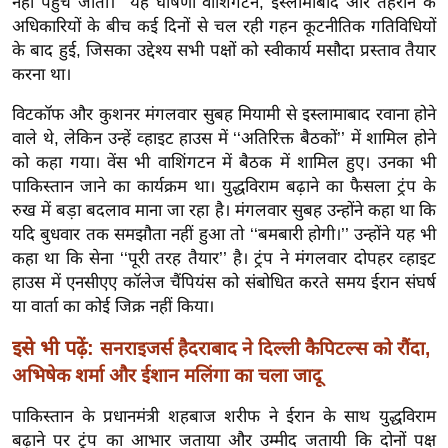
नहीं पहुंच जाती।’’ यह घोषणा वॉशिंगटन, इस्लामाबाद और तेहरान के
र्ल्ड
अधिकारियों के बीच कई दिनों से चल रही गहन कूटनीतिक गतिविधियों
न्यू
के बाद हुई, जिसका उद्देश्य सभी पक्षों को स्वीकार्य मसौदा प्रस्ताव तैयार
ज
करना था।
ब्री
विटकॉफ और कुशनर मंगलवार सुबह मियामी से इस्लामाबाद रवाना होने
फ
वाले थे, लेकिन उन्हें व्हाइट हाउस में ‘‘अतिरिक्त बैठकों’’ में शामिल होने
म
को कहा गया। वेंस भी वाशिंगटन में बैठक में शामिल हुए। उनका भी
नो
पाकिस्तान जाने का कार्यक्रम था। युद्धविराम बढ़ाने का फैसला ट्रंप के
रं
रुख में बड़ा बदलाव माना जा रहा है। मंगलवार सुबह उन्होंने कहा था कि
ज
यदि बुधवार तक समझौता नहीं हुआ तो ‘‘बमबारी होगी।’’ उन्होंने यह भी
कहा था कि सेना ‘‘पूरी तरह तैयार’’ है। ट्रंप ने मंगलवार दोपहर व्हाइट
न
हाउस में एनसीएए कॉलेज चैंपियंस को संबोधित करते समय ईरान संघर्ष
ज
या वार्ता का कोई जिक्र नहीं किया।
ग
त
इसे भी पढ़ें:
सनराइजर्स हैदराबाद ने दिल्ली कैपिटल्स को रौंदा,
बॉ
अभिषेक शर्मा और ईशान मलिंगा का चला जादू
ली
पाकिस्तान के प्रधानमंत्री शहबाज शरीफ ने ईरान के साथ युद्धविराम
वु
बढ़ाने पर ट्रंप का आभार जताया और उम्मीद जतायी कि दोनों पक्ष