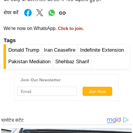
/
फै
शेयर करें
श
न
We're now on WhatsApp.
Click to join.
घ
Tags
रे
Donald Trump
Iran Ceasefire
Indefinite Extension
लू
नु
Pakistan Mediation
Shehbaz Sharif
स्खे
प
र्य
ट
न
स्थ
ल
फि