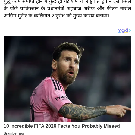
युद्धविराम समाप्त होने में कुछ ही घंटे शेष थे। राष्ट्रपति ट्रंप ने इस फैसले
य
के पीछे पाकिस्तान के प्रधानमंत्री शहबाज शरीफ और फील्ड मार्शल
ब
आसिम मुनीर के व्यक्तिगत अनुरोध को मुख्य कारण बताया।
ज
ट
खे
ल
क्रि
के
ट
I
P
L
2
0
2
6
क्रा