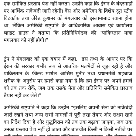
ख्सि
एक समेकित प्रस्ताव पेश नहीं करता। उन्होंने कहा कि ईरान के बंदरगाहों
य
पर आर्थिक नाकेबंदी जारी रहेगी। वेंस और अमेरिका के विशेष दूत स्टीव
त
विटकॉफ तथा जेरेड कुशनर को मंगलवार को इस्लामाबाद रवाना होना
था, लेकिन अमेरिकी राष्ट्रपति के आधिकारिक आवास एवं कार्यालय
यं
व्हाइट हाउस ने बताया कि प्रतिनिधिमंडल की ‘‘पाकिस्तान यात्रा
ग
मंगलवार को नहीं होगी।’’
इं
डि
या
ट्रंप ने मंगलवार को एक बयान में कहा, ‘‘इस तथ्य के आधार पर कि
ईरान की सरकार गंभीर रूप से आंतरिक मतभेदों से जूझ रही है और
सा
पाकिस्तान के फील्ड मार्शल आसिम मुनीर तथा प्रधानमंत्री शहबाज
हि
शरीफ के अनुरोध पर हमसे कहा गया है कि हम ईरान पर अपने हमले
त्य
को तब तक रोकें, जब तक उसके नेता और प्रतिनिधि समेकित प्रस्ताव
ज
तैयार नहीं कर लेते।’’
ग
अमेरिकी राष्ट्रपति ने कहा कि उन्होंने ‘‘इसलिए अपनी सेना को नाकेबंदी
त
जारी रखने तथा अन्य सभी मामलों में पूरी तरह तैयार और सक्षम रहने
ऑ
का निर्देश दिया है और युद्धविराम को तब तक बढ़ाया जाएगा, जब तक
टो
उनका प्रस्ताव पेश नहीं हो जाता और बातचीत किसी न किसी नतीजे पर
व