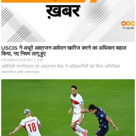
ति
ष
प्र
भु
म
हि
मा
/
ध
र्म
स्थ
ल
व्र
त
त्यो
हा
र