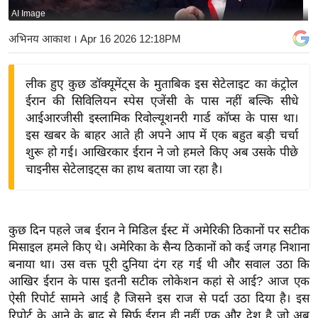
AI Image
य
बि
अभिनय आकाश
। Apr 16 2026 12:18PM
ज़
ने
लीक हुए कुछ डॉक्यूमेंट्स के मुताबिक इस सेटेलाइट का कंट्रोल
स
ईरान की सिविलियन स्पेस एजेंसी के पास नहीं बल्कि सीधे
उ
आईआरजीसी इस्लामिक रिवोल्यूशनरी गार्ड कॉप्स के पास था।
द्यो
इस खबर के बाहर आते ही अपने आप में एक बहुत बड़ी चर्चा
ग
शुरू हो गई। आखिरकार ईरान ने जो हमले किए अब उसके पीछे
चाइनीस सेटेलाइट्स का हाथ बताया जा रहा है।
ज
ग
त
वि
कुछ दिन पहले जब ईरान ने मिडिल ईस्ट में अमेरिकी ठिकानों पर सटीक
मिसाइल हमले किए थे। अमेरिका के सैन्य ठिकानों को कई जगह निशाना
शे
बनाया था। उस वक्त पूरी दुनिया दंग रह गई थी और सवाल उठा कि
ष
आखिर ईरान के पास इतनी सटीक लोकेशन कहां से आई? आज एक
ज्ञ
ऐसी रिपोर्ट सामने आई है जिसने इस राज से पर्दा उठा दिया है। इस
रा
रिपोर्ट के आने के बाद से सिर्फ ईरान ही नहीं एक और देश है जो अब