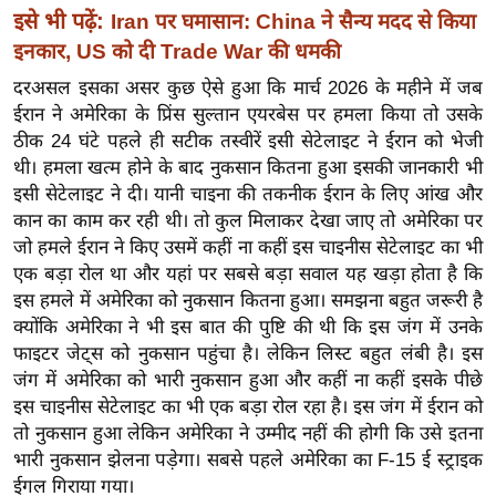
ख्सि
इसे भी पढ़ें:
Iran पर घमासान: China ने सैन्य मदद से किया
य
इनकार, US को दी Trade War की धमकी
त
दरअसल इसका असर कुछ ऐसे हुआ कि मार्च 2026 के महीने में जब
यं
ईरान ने अमेरिका के प्रिंस सुल्तान एयरबेस पर हमला किया तो उसके
ग
ठीक 24 घंटे पहले ही सटीक तस्वीरें इसी सेटेलाइट ने ईरान को भेजी
इं
थी। हमला खत्म होने के बाद नुकसान कितना हुआ इसकी जानकारी भी
डि
इसी सेटेलाइट ने दी। यानी चाइना की तकनीक ईरान के लिए आंख और
या
कान का काम कर रही थी। तो कुल मिलाकर देखा जाए तो अमेरिका पर
जो हमले ईरान ने किए उसमें कहीं ना कहीं इस चाइनीस सेटेलाइट का भी
सा
एक बड़ा रोल था और यहां पर सबसे बड़ा सवाल यह खड़ा होता है कि
हि
इस हमले में अमेरिका को नुकसान कितना हुआ। समझना बहुत जरूरी है
त्य
क्योंकि अमेरिका ने भी इस बात की पुष्टि की थी कि इस जंग में उनके
ज
फाइटर जेट्स को नुकसान पहुंचा है। लेकिन लिस्ट बहुत लंबी है। इस
ग
जंग में अमेरिका को भारी नुकसान हुआ और कहीं ना कहीं इसके पीछे
त
इस चाइनीस सेटेलाइट का भी एक बड़ा रोल रहा है। इस जंग में ईरान को
ऑ
तो नुकसान हुआ लेकिन अमेरिका ने उम्मीद नहीं की होगी कि उसे इतना
टो
भारी नुकसान झेलना पड़ेगा। सबसे पहले अमेरिका का F-15 ई स्ट्राइक
व
ईगल गिराया गया।