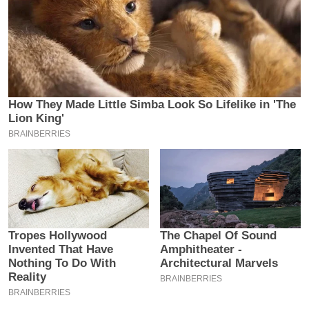
इ
म
ई
-
पे
प
र
मि
सा
ल
बे
मि
सा
ल
श