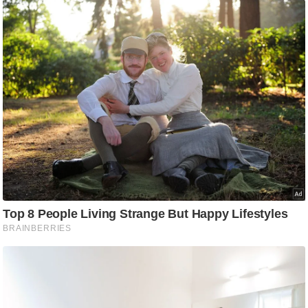
ष
ण
स
म
सा
म
यि
क
मा
तृ
भू
मि
स्तं
भ
ए
म
.