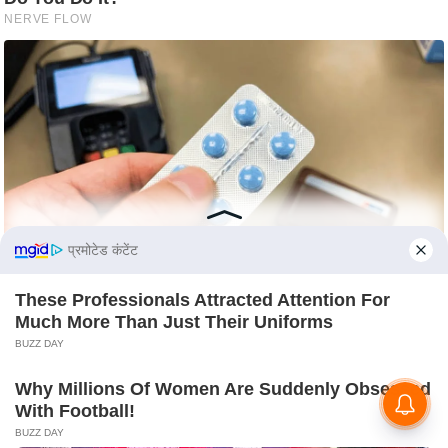
S
O
u
r
T
e
a
m
E
x
प्रमोटेड कंटेंट
p
These Professionals Attracted Attention For
e
Much More Than Just Their Uniforms
r
BUZZ DAY
t
P
Why Millions Of Women Are Suddenly Obsessed
a
With Football!
n
BUZZ DAY