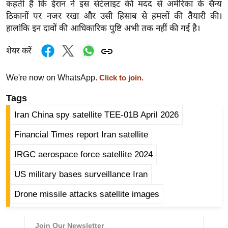
कहती है कि ईरान ने इस सेटेलाइट की मदद से अमेरिका के सैन्य
g
ठिकानों पर नजर रखा और उसी हिसाब से हमलों की तैयारी की।
N
हालांकि इन दावों की आधिकारिक पुष्टि अभी तक नहीं की गई है।
e
w
शेयर करें
s
ला
We're now on WhatsApp.
Click to join.
इ
Tags
फ
स्टा
Iran China spy satellite TEE-01B April 2026
इ
Financial Times report Iran satellite
ल
IRGC aerospace force satellite 2024
टे
क्नॉ
US military bases surveillance Iran
लॉ
Drone missile attacks satellite images
जी
ब्यू
टी