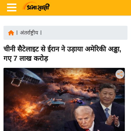
|
अंतर्राष्ट्रीय
|
ता
चीनी सैटेलाइट से ईरान ने उड़ाया अमेरिकी अड्डा,
ज़ा
ख
गए 7 लाख करोड़
ब
र
रा
ष्ट्री
य
अं
त
र्रा
ष्ट्री