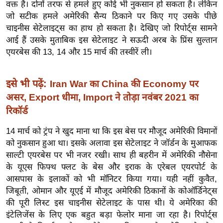
ड
वक्त है। दोनों तरफ से हमले हुए कोई भी नुकसान हो सकता है। लेकिन
हॉ
जो सटीक हमले अमेरिकी सैन्य ठिकाने पर किए गए उसके पीछे
ली
चाइनीस सेटेलाइट्स का हाथ हो सकता है। देखिए जो रिपोर्ट्स सामने
आई हैं उसके मुताबिक इस सेटेलाइट ने सऊदी अरब के प्रिंस सुल्तान
वु
एयरबेस की 13, 14 और 15 मार्च की तस्वीरें ली।
ड
फि
ल्म
इसे भी पढ़ें:
Iran War का China की Economy पर
स
असर, Export धीमा, Import ने तोड़ा नवंबर 2021 का
मी
रिकॉर्ड
क्षा
14 मार्च को ट्रंप ने खुद माना था कि इस बेस पर मौजूद अमेरिकी विमानों
B
को नुकसान हुआ था। इसके अलावा इस सेटेलाइट ने जॉर्डन के मुआफक
r
साल्टी एयरबेस पर भी नजर रखी। साथ ही बहरीन में अमेरिकी नौसेना
e
के यूएस फिफ्थ फ्लट के बेस और इराक के एरेबल एयरपोर्ट के
a
आसपास के इलाकों को भी मॉनिटर किया गया। यही नहीं कुवैत,
k
जिबूती, ओमान और यूएई में मौजूद अमेरिकी ठिकानों के कोऑर्डिनेट्स
i
की पूरी लिस्ट इस चाइनीस सेटेलाइट के पास थी। ये अमेरिका की
n
इंटेलिजेंस के लिए एक बहुत बड़ा फेलोर माना जा रहा है। रिपोर्ट्स