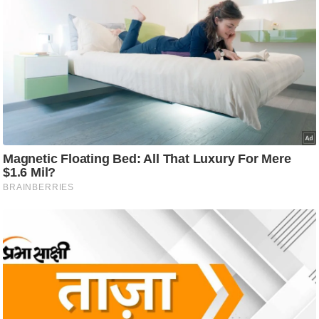
आ
र
.
आ
ई
.
चा
य
प
र
स
मी
क्षा
ध
र्म
ज्यो