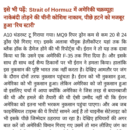
र्ल्ड
इसे भी पढ़ें:
Strait of Hormuz में अमेरिकी चक्रव्यूह!
न्यू
नाकेबंदी तोड़ने की चीनी कोशिश नाकाम, पीछे हटने को मजबूर
ज
हुआ 'रिच स्टारी'
ब्री
A10 थंडरब्ट टू गिराया गया। MQ9 रिपर ड्रोन कम से कम 20 से 24
फ
ड्रोंस ऐसे गिराए गए। इसके अलावा चीनूक हेलीकॉप्टर यहां तक कि
म
ब्लैक हॉक के डैमेज होने की भी रिपोर्ट्स थी। ईरान ने तो यह तक दावा
नो
किया था कि उसने एक अमेरिकी F-35 तक गिरा दिया है। और इसके
रं
साथ ही साथ कई सैन्य ठिकानों पर भी ईरान ने हमला किया। हालांकि
ज
इस नुकसान की पुष्टि भारत तक नहीं करता है। देखिए आमतौर पर जंग
न
के दौरान दोनों तरफ नुकसान पहुंचता है। ईरान को भी नुकसान हुआ,
ज
अमेरिका को भी नुकसान हुआ। लेकिन अमेरिका को जो नुकसान हुआ
ग
वो इसलिए चर्चा में आया क्योंकि अमेरिका ने जिस तरह से बयानबाजी
की थी और हमले की तैयारी की थी ऐसी उम्मीद नहीं थी कि ईरान
त
अमेरिका को इतना भारी भरकम नुकसान पहुंचा पाएगा। और अब जब
बॉ
फाइनेंसियल टाइम्स की ये रिपोर्ट सामने आई है तो चाइनीस सेटेलाइट को
ली
भी इसके पीछे जिम्मेदार ठहराया जा रहा है। देखिए हथियारों की अगर
वु
बात करें जो अमेरिकी विमान गिराए गए उसमें तो मान लीजिए जंग का