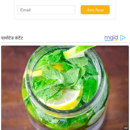
/
फै
श
न
घ
रे
लू
नु
स्खे
प
र्य
ट
न
स्थ
ल
फि