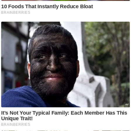
ट
ने
स
मं
त्रा
रि
ले
श
न
शि
प
रा
ज
नी
ति
वि
श्ले