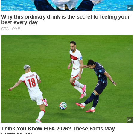
आ
र
.
आ
ई
.
चा
य
प
र
स
मी
क्षा
ध
र्म
ज्यो