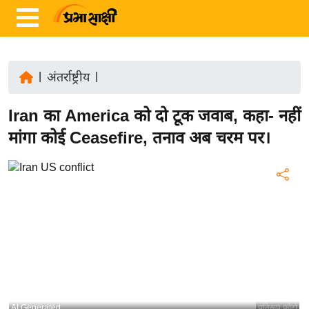
|
अंतर्राष्ट्रीय
|
ता
Iran का America को दो टूक जवाब, कहा- नहीं
ज़ा
ख
मांगा कोई Ceasefire, तनाव अब चरम पर।
ब
र
रा
ष्ट्री
य
अं
त
र्रा
ष्ट्री
AI Generated
प्रतिरूप फोटो