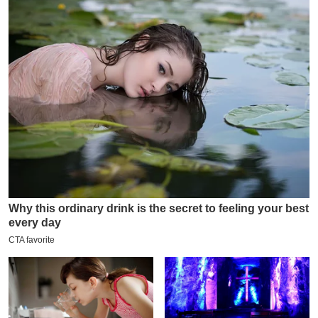
य
ब
ज
ट
खे
ल
क्रि
के
ट
I
P
L
2
0
2
6
क्रा