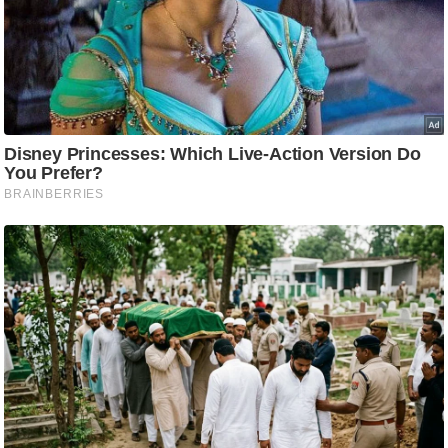
ट
ने
स
मं
त्रा
रि
ले
श
न
शि
प
रा
ज
नी
ति
वि
श्ले