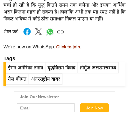
र्ल्ड
चर्चा हो रही है कि युद्ध कितने समय तक चलेगा और इसका आर्थिक
असर कितना गहरा हो सकता है। हालांकि अभी तक यह स्पष्ट नहीं है कि
न्यू
निकट भविष्य में कोई ठोस समाधान निकल पाएगा या नहीं।
ज
ब्री
शेयर करें
फ
म
We're now on WhatsApp.
Click to join.
नो
Tags
रं
ज
ईरान अमेरिका तनाव
युद्धविराम विवाद
होर्मुज जलडमरूमध्य
न
तेल कीमत
अंतरराष्ट्रीय खबर
ज
ग
त
बॉ
ली
वु