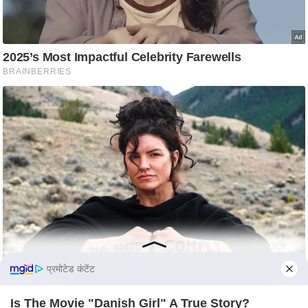
e
r
t
i
s
e
P
r
i
v
a
c
y
P
o
प्रमोटेड कंटेंट
l
i
Is The Movie "Danish Girl" A True Story?