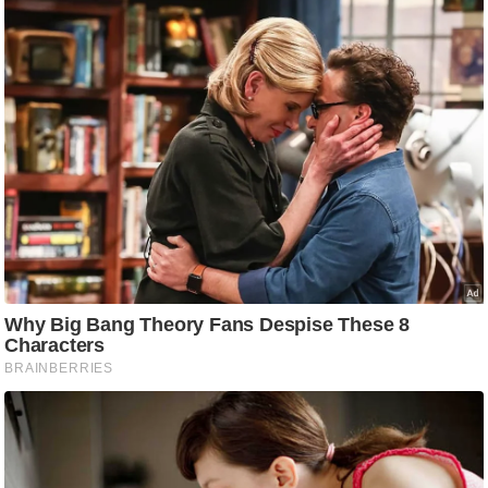
g
N
e
w
s
ला
इ
फ
स्टा
इ
ल
टे
क्नॉ
लॉ
जी
ब्यू
टी