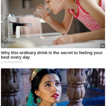
/
फै
श
न
घ
रे
लू
नु
स्खे
प
र्य
ट
न
स्थ
ल
फि