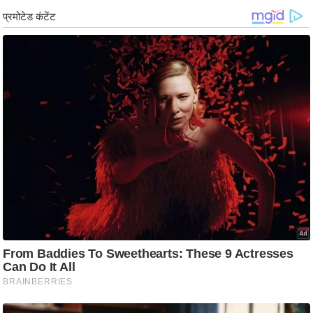
ड
हॉ
ली
वु
ड
फि
ल्म
स
मी
क्षा
B
r
e
a
k
i
n