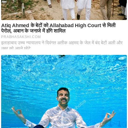
ष
ण
स
म
सा
म
यि
क
मा
तृ
भू
मि
स्तं
भ
ए
म
.