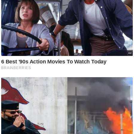
ष
ण
स
म
सा
म
यि
क
मा
तृ
भू
मि
स्तं
भ
ए
म
.