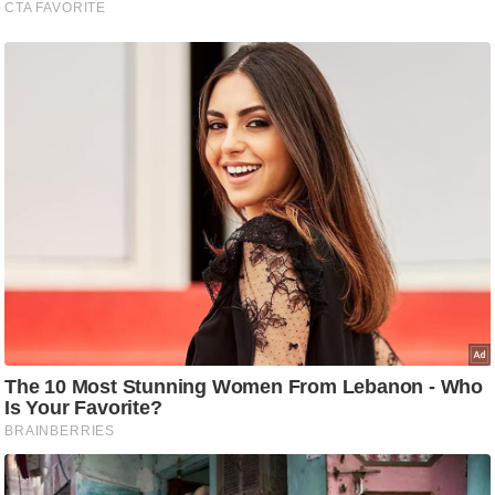
/
फै
श
न
घ
रे
लू
नु
स्खे
प
र्य
ट
न
स्थ
ल
फि