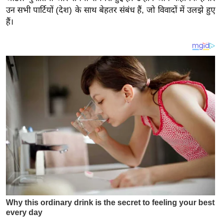
य
उन सभी पार्टियों (देश) के साथ बेहतर संबंध हैं, जो विवादों में उलझे हुए
ब
हैं।
ज
ट
खे
ल
क्रि
के
ट
I
P
L
2
0
2
6
क्रा