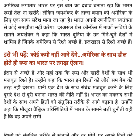
ख्सि
अमेरिका लगातार भारत पर इस बात का दबाव बनाता रहा कि भारत
य
रूसी तेल ना खरीदे। लेकिन जयशंकर के ताजा बयान को अमेरिका के
त
लिए एक साफ संदेश माना जा रहा है। भारत अपनी रणनीतिक स्वतंत्रता
यं
से कोई समझौता नहीं करेगा। दरअसल प्रेस कॉन्फ्रेंस में मार्को रूबियो के
सामने जयशंकर ने कहा कि भारत दुनिया के उन गिने-चुने देशों में
ग
शामिल है जिनके अमेरिका से रिश्ते अच्छे हैं, इजराइल से रिश्ते अच्छे हैं।
इं
डि
इसे भी पढ़ें:
कोई कमी नहीं आने देंगे...अमेरिका के साथ डील
या
होते ही रूस का भारत पर तगड़ा ऐलान!
सा
ईरान से अच्छे हैं और यहां तक कि रूस और खारी देशों के साथ भी
हि
मजबूत रिश्ते हैं। उन्होंने कहा कि भारत इन रिश्तों को जीरो सम गेम की
त्य
तरह नहीं देखता। यानी एक देश के साथ संबंध मजबूत करने के लिए
ज
दूसरे देश से दूरी बनाना भारत की नीति नहीं है। भारत का मकसद सभी
ग
देशों के साथ अपने हितों को संतुलित तरीके से आगे बढ़ाना है। उन्होंने
त
कहा कि मौजूदा वैश्विक परिस्थितियों में भारत के सामने बड़ी चुनौती यही
है कि वह अपने सभी
ऑ
टो
व
रिश्तों को संतुलित तरीके से संभाले और हर मोर्चे पर अपने हितों की