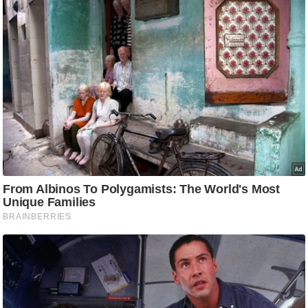
ट
ने
स
मं
त्रा
रि
ले
श
न
शि
प
रा
ज
नी
ति
वि
श्ले