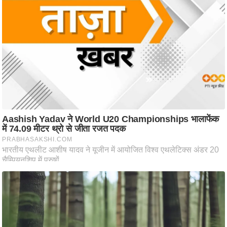
ति
ष
प्र
भु
म
हि
मा
/
ध
र्म
स्थ
ल
व्र
त
त्यो
हा
र