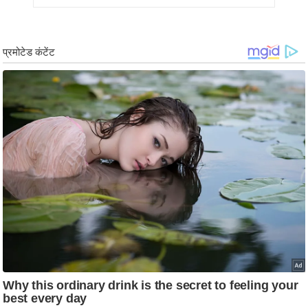
g
N
e
w
s
ला
इ
फ
स्टा
इ
ल
टे
क्नॉ
लॉ
जी
ब्यू
टी