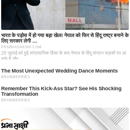
आ
र
.
आ
ई
.
चा
य
प
र
स
मी
क्षा
ध
र्म
ज्यो