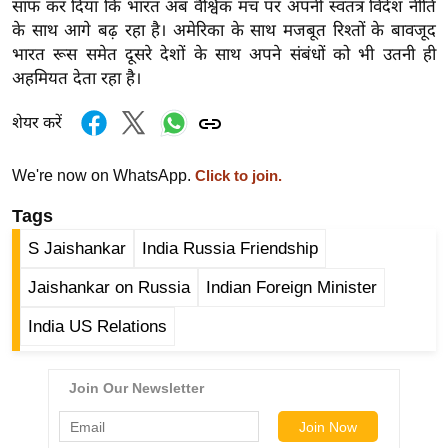
ड
साफ कर दिया कि भारत अब वैश्विक मंच पर अपनी स्वतंत्र विदेश नीति
हॉ
के साथ आगे बढ़ रहा है। अमेरिका के साथ मजबूत रिश्तों के बावजूद
भारत रूस समेत दूसरे देशों के साथ अपने संबंधों को भी उतनी ही
ली
अहमियत देता रहा है।
वु
ड
शेयर करें
फि
ल्म
We're now on WhatsApp.
Click to join.
स
Tags
मी
क्षा
S Jaishankar
India Russia Friendship
B
Jaishankar on Russia
Indian Foreign Minister
r
e
India US Relations
a
k
i
n