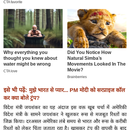
इ
म
ई
-
पे
प
र
मि
सा
ल
इसे भी पढ़ें:
मुझे भारत से प्यार... PM मोदी को सरप्राइज कॉल
बे
कर क्या बोले ट्रंप?
मि
विदेश मंत्री जयशंकर का यह अंदाज इस वक्त खूब चर्चा में अमेरिकी
सा
विदेश मंत्री के सामने जयशंकर ने खुलकर रूस से मजबूत रिश्तों का
ल
जिक्र किया। दरअसल अमेरिका लंबे समय से भारत और रूस के करीबी
श
रिश्तों को लेकर चिंता जताता रहा है। खासकर ट्रंप की वापसी के बाद