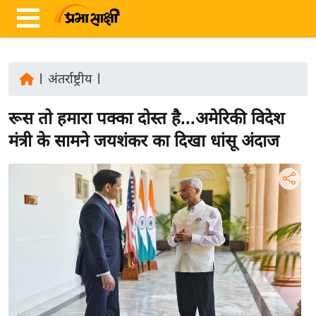
|
अंतर्राष्ट्रीय
|
ता
रूस तो हमारा पक्का दोस्त है...अमेरिकी विदेश
ज़ा
ख
मंत्री के सामने जयशंकर का दिखा धांसू अंदाज
ब
र
रा
ष्ट्री
य
अं
त
र्रा
ष्ट्री