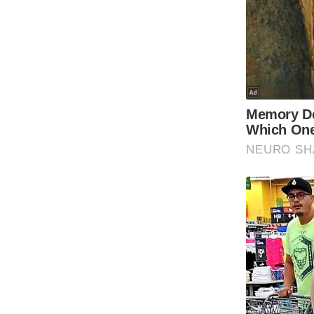
Code Of Ethics
RSS
Our Team
Expert Panel
Loksabhachunav
Android App