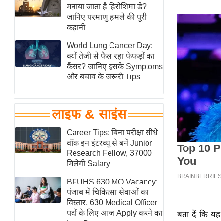
हॉलीवुड
मनाया जाता है हिरोशिमा डे?
जानिए परमाणु हमले की पूरी
फिल्म समीक्षा
कहानी
Breaking
World Lung Cancer Day:
News
क्यों तेजी से फैल रहा फेफड़ों का
लाइफस्टाइल
कैंसर? जानिए इसके Symptoms
और बचाव के जरूरी Tips
टेक्नॉलॉजी
ब्यूटी/फैशन
घरेलू नुस्खे
लाइफ & साइंस
पर्यटन स्थल
Career Tips: बिना परीक्षा सीधे
फिटनेस मंत्रा
वॉक इन इंटरव्यू से बनें Junior
Research Fellow, 37000
रिलेशनशिप
मिलेगी Salary
राजनीति
BFUHS 630 MO Vacancy:
विश्लेषण
पंजाब में चिकित्सा सेवाओं का
समसामयिक
विस्तार, 630 Medical Officer
पदों के लिए आज Apply करने का
बता दें कि य
मातृभूमि