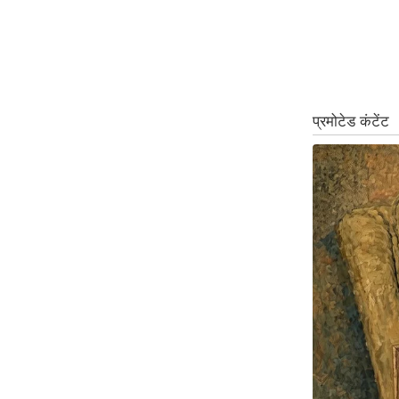
ऑडियो
इंफ़ोग्राफ़िक
राज्यों से
शहरों से
वेब स्टोरी
कार्टून
Short
Videos
iOS App
About us
Contact Editor
Advertise
Privacy Policy
Grievance
Redressal