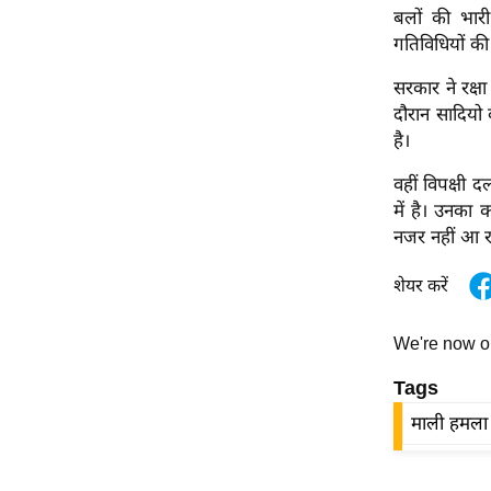
विश्लेषण
बलों की भार
ट्रेंडिंग
गतिविधियों की
सरकार ने रक्षा
Q
दौरान सादियो 
u
है।
i
c
वहीं विपक्षी 
k
में है। उनका
L
नजर नहीं आ रह
i
n
शेयर करें
k
s
We're now 
विधानसभा
Tags
चुनाव
माली हमला
फोटो
वीडियो