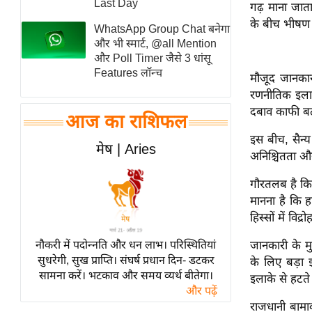
Last Day
गढ़ माना जाता
स्तंभ
के बीच भीषण स
WhatsApp Group Chat बनेगा
एम.
और भी स्मार्ट, @all Mention
आर.
और Poll Timer जैसे 3 धांसू
Features लॉन्च
आई.
मौजूद जानकार
रणनीतिक इलाक
चाय पर
दबाव काफी बढ
समीक्षा
आज का राशिफल
धर्म
इस बीच, सैन्
मेष | Aries
अनिश्चितता और 
ज्योतिष
प्रभु
गौरतलब है कि
महिमा/
मानना है कि 
धर्मस्थल
हिस्सों में वि
व्रत
नौकरी में पदोन्नति और धन लाभ। परिस्थितियां
जानकारी के मु
त्योहार
सुधरेगी, सुख प्राप्ति। संघर्ष प्रधान दिन- डटकर
के लिए बड़ा 
सामना करें। भटकाव और समय व्यर्थ बीतेगा।
राशिफल
इलाके से हटते 
और पढ़ें
विशेष
राजधानी बामाक