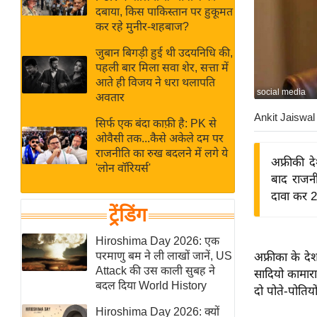
बजट
Hindi
दबाया, किस पाकिस्तान पर हुकूमत
खेल
News
कर रहे मुनीर-शहबाज?
क्रिकेट
जुबान बिगड़ी हुई थी उदयनिधि की,
Hindi
IPL
पहली बार मिला सवा शेर, सत्ता में
आते ही विजय ने धरा थलापति
Videos
2026
social media
अवतार
क्राइम
Ankit Jaiswal
सिर्फ एक बंदा काफ़ी है: PK से
ई-पेपर
ओवैसी तक...कैसे अकेले दम पर
मिसाल बेमिसाल
राजनीति का रुख बदलने में लगे ये
अफ्रीकी दे
'लोन वॉरियर्स'
शख्सियत
बाद राजनी
यंग इंडिया
दावा कर 2
ट्रेंडिंग
साहित्य जगत
ऑटो वर्ल्ड
Hiroshima Day 2026: एक
परमाणु बम ने ली लाखों जानें, US
अफ्रीका के दे
न्यूज ब्रीफ
Attack की उस काली सुबह ने
सादियो कामारा
मनोरंजन जगत
बदल दिया World History
दो पोते-पोतिय
बॉलीवुड
Hiroshima Day 2026: क्यों