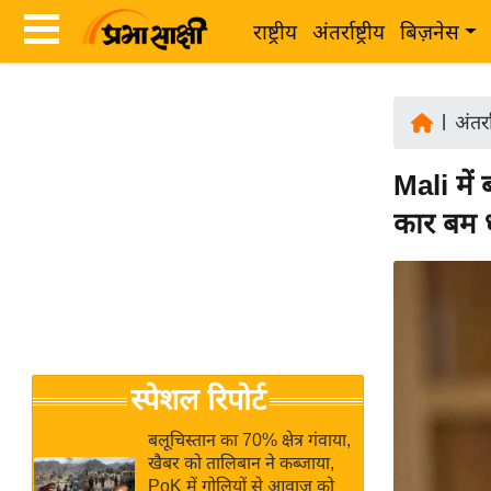
राष्ट्रीय
अंतर्राष्ट्रीय
बिज़नेस
Latest
ता
News
|
अंतर्रा
ज़ा
in
ख
Mali में
Hindi
ब
कार बम ध
र
Hindi
राष्ट्रीय
News
अंतर्राष्ट्रीय
Live
बिज़नेस
उद्योग
Breaking
स्पेशल रिपोर्ट
जगत
News in
विशेषज्ञ
Hindi
बलूचिस्तान का 70% क्षेत्र गंवाया,
राय
खैबर को तालिबान ने कब्जाया,
PoK में गोलियों से आवाज को