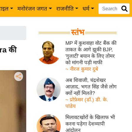
टाइल
मनोरंजन जगत
राजनीति
धर्म
स्तंभ
MP में कुशवाहा वोट बैंक की
ara की
ताकत के आगे झुकी BJP,
'गुलाटी' बयान के लिए तोमर
को मांगनी पड़ी माफी
~ नीरज कुमार दुबे
अब शिवाजी, चंद्रशेखर
आज़ाद, भगत सिंह जैसे लोग
क्यों नहीं मिलते?
~ प्रोफ़ेसर (डॉ.) डी. के.
पांडेय
मिलावटखोरों के खिलाफ भी
करना पड़ेगा देशव्यापी
आंदोलन