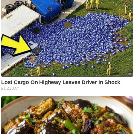
आ
र
.
आ
ई
.
चा
य
प
र
स
मी
क्षा
ध
र्म
ज्यो