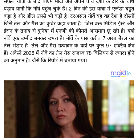
सफल यात्रा के बाद पीएम मोदी अब अपने पांच देशों के दौरे के चौथे
य
पड़ाव यानी कि नॉर्वे पहुंच चुके हैं। 2 दिन की इस यात्रा में एजेंडा बहुत
ब
बड़ा है और डील उससे भी बड़ी है। दरअसल नॉर्वे यह वह देश है दोस्तों
ज
जिसे तेल और गैस का कुबेर कहा जाता है। जिस वक्त मिडिल ईस्ट और
ट
ईरान के तनाव से दुनिया में एनर्जी की कीमतें आसमान छू रही है। वहां
खे
नॉर्वे एक उम्मीद बनकर उभरा है। नॉर्वे के पास करीब 7 अरब बैरल का
ल
तेल भंडार है। तेल और गैस उत्पादन के वहां पर कुल 97 एक्टिव क्षेत्र
हैं। अकेले 2026 में नौवे का तेल गैस राजस्व 78 बिलियन से ज्यादा होने
क्रि
का अनुमान है। जैसे कि रिपोर्ट में बताया गया।
के
ट
I
P
L
2
0
2
6
क्रा