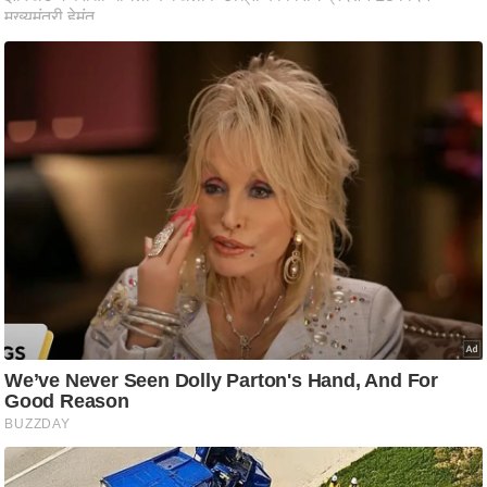
ष
ण
स
म
सा
म
यि
क
मा
तृ
भू
मि
स्तं
भ
ए
म
.