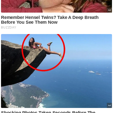
/
फै
श
न
घ
रे
लू
नु
स्खे
प
र्य
ट
न
स्थ
ल
फि