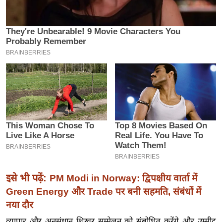
इ
म
ई
-
पे
प
र
मि
सा
ल
बे
मि
इसे भी पढ़ें:
PM Modi in Norway: द्विपक्षीय वार्ता में
सा
Green Energy और Trade पर बनी सहमति, संबंधों में
ल
नया दौर
श
व्यापार और अनुसंधान शिखर सम्मेलन को संबोधित करेंगे और उम्मीद