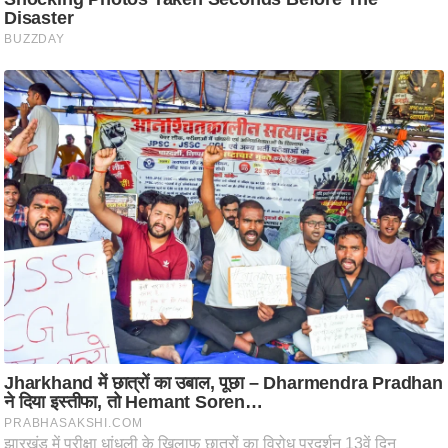
ट
ने
स
मं
त्रा
रि
ले
श
न
शि
प
रा
ज
नी
ति
वि
श्ले