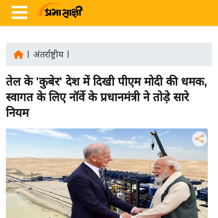
|
अंतर्राष्ट्रीय
|
ता
तेल के 'कुबेर' देश में दिखी पीएम मोदी की धमक,
ज़ा
ख
स्वागत के लिए नॉर्वे के प्रधानमंत्री ने तोड़े सारे
ब
नियम
र
रा
ष्ट्री
य
अं
त
र्रा
ष्ट्री