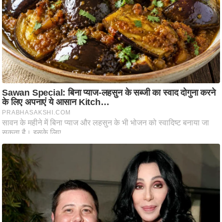
ति
ष
प्र
भु
म
हि
मा
/
ध
र्म
स्थ
ल
व्र
त
त्यो
हा
र