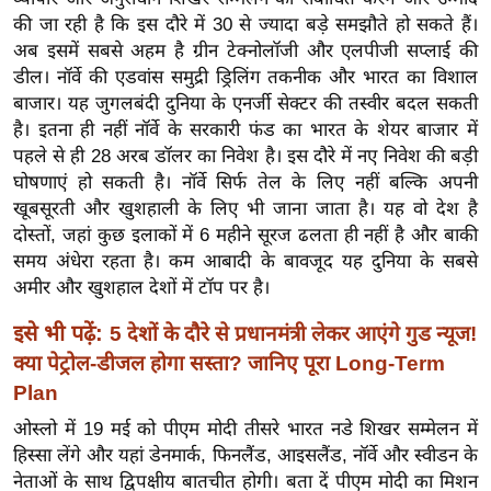
ख्सि
की जा रही है कि इस दौरे में 30 से ज्यादा बड़े समझौते हो सकते हैं।
य
अब इसमें सबसे अहम है ग्रीन टेक्नोलॉजी और एलपीजी सप्लाई की
त
डील। नॉर्वे की एडवांस समुद्री ड्रिलिंग तकनीक और भारत का विशाल
यं
बाजार। यह जुगलबंदी दुनिया के एनर्जी सेक्टर की तस्वीर बदल सकती
ग
है। इतना ही नहीं नॉर्वे के सरकारी फंड का भारत के शेयर बाजार में
इं
पहले से ही 28 अरब डॉलर का निवेश है। इस दौरे में नए निवेश की बड़ी
घोषणाएं हो सकती है। नॉर्वे सिर्फ तेल के लिए नहीं बल्कि अपनी
डि
खूबसूरती और खुशहाली के लिए भी जाना जाता है। यह वो देश है
या
दोस्तों, जहां कुछ इलाकों में 6 महीने सूरज ढलता ही नहीं है और बाकी
सा
समय अंधेरा रहता है। कम आबादी के बावजूद यह दुनिया के सबसे
हि
अमीर और खुशहाल देशों में टॉप पर है।
त्य
इसे भी पढ़ें:
ज
5 देशों के दौरे से प्रधानमंत्री लेकर आएंगे गुड न्यूज!
ग
क्या पेट्रोल-डीजल होगा सस्ता? जानिए पूरा Long-Term
त
Plan
ऑ
ओस्लो में 19 मई को पीएम मोदी तीसरे भारत नडे शिखर सम्मेलन में
टो
हिस्सा लेंगे और यहां डेनमार्क, फिनलैंड, आइसलैंड, नॉर्वे और स्वीडन के
व
नेताओं के साथ द्विपक्षीय बातचीत होगी। बता दें पीएम मोदी का मिशन