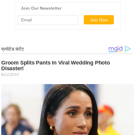
ड
हॉ
ली
वु
ड
फि
ल्म
स
मी
क्षा
B
r
e
a
k
i
n