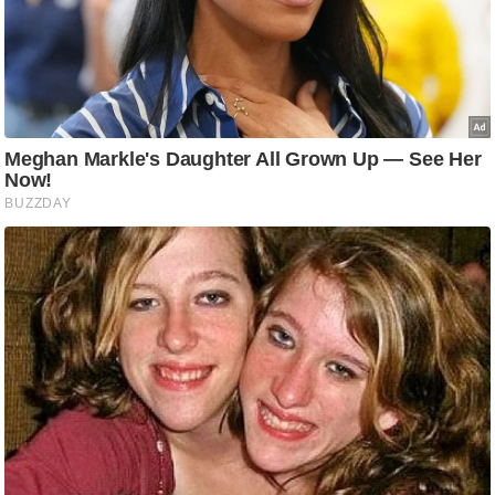
g
N
e
w
s
ला
इ
फ
स्टा
इ
ल
टे
क्नॉ
लॉ
जी
ब्यू
टी