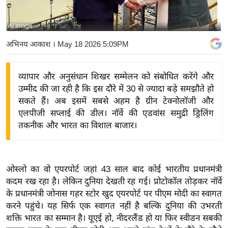
य
बि
AI Image
ज़
अभिनय आकाश
। May 18 2026 5:09PM
ने
स
व्यापार और अनुसंधान शिखर सम्मेलन को संबोधित करेंगे और
उ
उम्मीद की जा रही है कि इस दौरे में 30 से ज्यादा बड़े समझौते हो
द्यो
सकते हैं। अब इसमें सबसे अहम है ग्रीन टेक्नोलॉजी और
ग
एलपीजी सप्लाई की डील। नॉर्वे की एडवांस समुद्री ड्रिलिंग
ज
तकनीक और भारत का विशाल बाजार।
ग
त
वि
ओस्लो का वो एयरपोर्ट जहां 43 साल बाद कोई भारतीय प्रधानमंत्री
शे
कदम रख रहा है। लेकिन दुनिया देखती रह गई। प्रोटोकॉल तोड़कर नॉर्वे
ष
के प्रधानमंत्री जोनास गहर स्टोर खुद एयरपोर्ट पर पीएम मोदी का स्वागत
ज्ञ
करने पहुंचे। यह सिर्फ एक स्वागत नहीं है बल्कि दुनिया की उभरती
रा
शक्ति भारत का सम्मान है। यूएई हो, नीदरलैंड हो या फिर स्वीडन सबकी