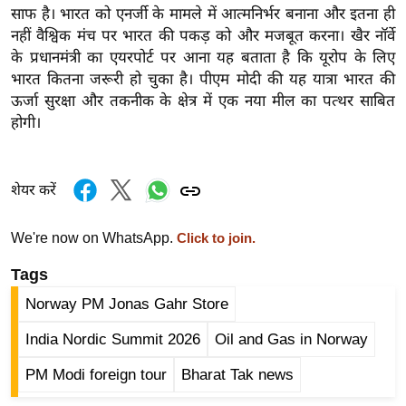
साफ है। भारत को एनर्जी के मामले में आत्मनिर्भर बनाना और इतना ही
र्ल्ड
नहीं वैश्विक मंच पर भारत की पकड़ को और मजबूत करना। खैर नॉर्वे
न्यू
के प्रधानमंत्री का एयरपोर्ट पर आना यह बताता है कि यूरोप के लिए
ज
भारत कितना जरूरी हो चुका है। पीएम मोदी की यह यात्रा भारत की
ब्री
ऊर्जा सुरक्षा और तकनीक के क्षेत्र में एक नया मील का पत्थर साबित
फ
होगी।
म
नो
रं
शेयर करें
ज
न
We're now on WhatsApp.
Click to join.
ज
Tags
ग
Norway PM Jonas Gahr Store
त
बॉ
India Nordic Summit 2026
Oil and Gas in Norway
ली
PM Modi foreign tour
Bharat Tak news
वु