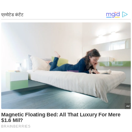
ट
ने
स
मं
त्रा
रि
ले
श
न
शि
प
रा
ज
नी
ति
वि
श्ले