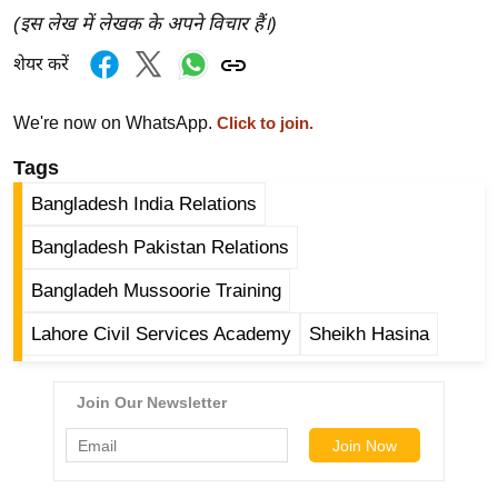
/
(इस लेख में लेखक के अपने विचार हैं।)
फै
शेयर करें
श
न
We're now on WhatsApp.
Click to join.
घ
Tags
रे
लू
Bangladesh India Relations
नु
Bangladesh Pakistan Relations
स्खे
प
Bangladeh Mussoorie Training
र्य
Lahore Civil Services Academy
Sheikh Hasina
ट
न
स्थ
ल
फि