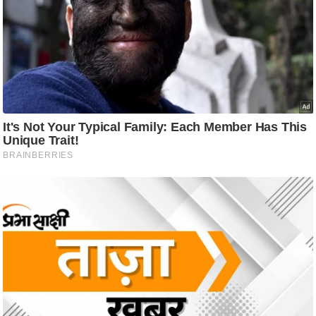
ति
ष
प्र
भु
म
हि
मा
/
ध
र्म
स्थ
ल
व्र
त
त्यो
हा
र