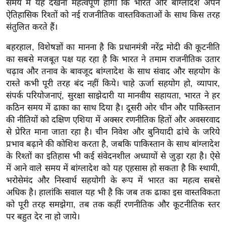
समय में यह देखना महत्वपूर्ण होगा कि भारत और बांग्लादेश अपने
g
ऐतिहासिक रिश्तों को नई राजनीतिक वास्तविकताओं के साथ किस तरह
N
संतुलित करते हैं।
e
w
बहरहाल, विशेषज्ञों का मानना है कि प्रधानमंत्री नरेंद्र मोदी की कूटनीति
s
का सबसे मजबूत पक्ष यह रहा है कि भारत ने तमाम राजनीतिक उतार
चढ़ाव और तनाव के बावजूद बांग्लादेश के साथ संवाद और सहयोग के
ला
रास्ते कभी पूरी तरह बंद नहीं किये। चाहे ऊर्जा सहयोग हो, व्यापार,
इ
संपर्क परियोजनाएं, सुरक्षा साझेदारी या मानवीय सहायता, भारत ने हर
फ
कठिन समय में ढाका का साथ दिया है। दूसरी ओर चीन और पाकिस्तान
स्टा
की नीतियों को दक्षिण एशिया में अक्सर रणनीतिक हितों और अवसरवाद
इ
से प्रेरित माना जाता रहा है। चीन निवेश और बुनियादी ढांचे के जरिये
ल
प्रभाव बढ़ाने की कोशिश करता है, जबकि पाकिस्तान के साथ बांग्लादेश
टे
के रिश्तों का इतिहास भी कई संवेदनशील अध्यायों से जुड़ा रहा है। ऐसे
क्नॉ
में आने वाले समय में बांग्लादेश को यह एहसास हो सकता है कि स्थायी,
लॉ
भरोसेमंद और निस्वार्थ सहयोगी के रूप में भारत का महत्व सबसे
अधिक है। हालांकि सवाल यह भी है कि जब तक ढाका इस वास्तविकता
जी
को पूरी तरह समझेगा, तब तक कहीं रणनीतिक और कूटनीतिक स्तर
ब्यू
पर बहुत देर ना हो जाये।
टी