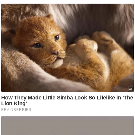
ष
ण
स
म
सा
म
यि
क
मा
तृ
भू
मि
स्तं
भ
ए
म
.