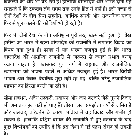
विकल्पों की ओर भी बढ़ रही है। हालांकि बांग्लादेश और भारत दोनों यह
र्ल्ड
समझते हैं कि टकराव लंबे समय तक उनके हित में नहीं है। इसी वजह से
न्यू
दोनों देशों के बीच सैन्य सहयोग, आर्थिक संपर्क और राजनयिक संवाद
ज
फिर से शुरू करने की कोशिशें भी हो रही हैं।
ब्री
फिर भी दोनों देशों के बीच अविश्वास पूरी तरह खत्म नहीं हुआ है। शेख
फ
हसीना का भारत में रहना बांग्लादेश की राजनीति में लगातार विवाद का
म
विषय बना हुआ है। ढाका में यह धारणा मजबूत हुई है कि भारत
नो
बांग्लादेश की आंतरिक राजनीति में जरूरत से ज्यादा प्रभाव बनाए
रं
रखना चाहता है। खासकर युवा वर्ग में राष्ट्रवाद और राजनीतिक
ज
स्वायत्तता की भावना पहले से अधिक मजबूत हुई है। भारत विरोधी
न
भावना अब केवल वैचारिक मुद्दा नहीं रह गई, बल्कि घरेलू राजनीतिक
पहचान का हिस्सा बनती जा रही है।
ज
ग
सीमा प्रबंधन, अवैध तस्करी, प्रवासन और जल बंटवारे जैसे पुराने विवाद
त
भी अब तक हल नहीं हो पाए हैं। तीस्ता जल समझौता वर्षों से लंबित है
बॉ
और जलवायु परिवर्तन के कारण भविष्य में यह विवाद और गंभीर हो
ली
सकता है। हालांकि पश्चिम बंगाल की राजनीति में हुए बदलाव के बाद
वु
कुछ विश्लेषकों को उम्मीद है कि इस दिशा में नई पहल संभव हो सकती
है।