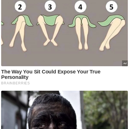
आ
र
.
आ
ई
.
चा
य
प
र
स
मी
क्षा
ध
र्म
ज्यो