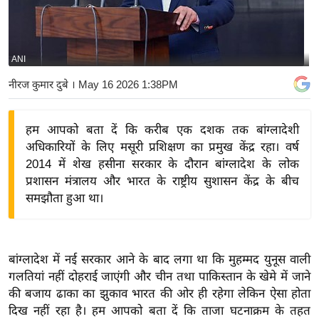
य
बि
ज़
ANI
ने
नीरज कुमार दुबे
। May 16 2026 1:38PM
स
उ
हम आपको बता दें कि करीब एक दशक तक बांग्लादेशी
द्यो
अधिकारियों के लिए मसूरी प्रशिक्षण का प्रमुख केंद्र रहा। वर्ष
ग
2014 में शेख हसीना सरकार के दौरान बांग्लादेश के लोक
ज
प्रशासन मंत्रालय और भारत के राष्ट्रीय सुशासन केंद्र के बीच
ग
समझौता हुआ था।
त
वि
शे
बांग्लादेश में नई सरकार आने के बाद लगा था कि मुहम्मद युनूस वाली
ष
गलतियां नहीं दोहराई जाएंगी और चीन तथा पाकिस्तान के खेमे में जाने
ज्ञ
की बजाय ढाका का झुकाव भारत की ओर ही रहेगा लेकिन ऐसा होता
रा
दिख नहीं रहा है। हम आपको बता दें कि ताजा घटनाक्रम के तहत