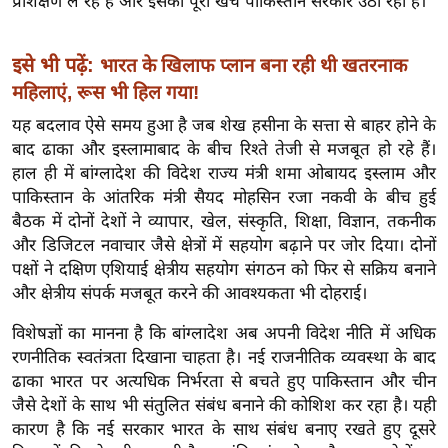
प्रशिक्षण ले रहे हैं और इसका पूरा खर्च पाकिस्तान सरकार उठा रही है।
ख्सि
य
त
इसे भी पढ़ें:
भारत के खिलाफ प्लान बना रही थी खतरनाक
यं
महिलाएं, रूस भी हिल गया!
ग
यह बदलाव ऐसे समय हुआ है जब शेख हसीना के सत्ता से बाहर होने के
इं
बाद ढाका और इस्लामाबाद के बीच रिश्ते तेजी से मजबूत हो रहे हैं।
डि
हाल ही में बांग्लादेश की विदेश राज्य मंत्री शमा ओबायद इस्लाम और
या
पाकिस्तान के आंतरिक मंत्री सैयद मोहसिन रजा नकवी के बीच हुई
बैठक में दोनों देशों ने व्यापार, खेल, संस्कृति, शिक्षा, विज्ञान, तकनीक
सा
और डिजिटल नवाचार जैसे क्षेत्रों में सहयोग बढ़ाने पर जोर दिया। दोनों
हि
पक्षों ने दक्षिण एशियाई क्षेत्रीय सहयोग संगठन को फिर से सक्रिय बनाने
त्य
और क्षेत्रीय संपर्क मजबूत करने की आवश्यकता भी दोहराई।
ज
ग
विशेषज्ञों का मानना है कि बांग्लादेश अब अपनी विदेश नीति में अधिक
त
रणनीतिक स्वतंत्रता दिखाना चाहता है। नई राजनीतिक व्यवस्था के बाद
ढाका भारत पर अत्यधिक निर्भरता से बचते हुए पाकिस्तान और चीन
ऑ
जैसे देशों के साथ भी संतुलित संबंध बनाने की कोशिश कर रहा है। यही
टो
कारण है कि नई सरकार भारत के साथ संबंध बनाए रखते हुए दूसरे
व