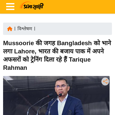
|
विश्लेषण
|
ता
Mussoorie की जगह Bangladesh को भाने
ज़ा
ख
लगा Lahore, भारत की बजाय पाक में अपने
ब
अफसरों को ट्रेनिंग दिला रहे हैं Tarique
र
Rahman
रा
ष्ट्री
य
अं
त
र्रा
ष्ट्री