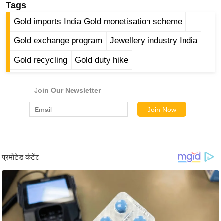
Tags
/
फै
Gold imports India Gold monetisation scheme
श
Gold exchange program
Jewellery industry India
न
Gold recycling
Gold duty hike
घ
रे
लू
नु
स्खे
प
र्य
ट
न
स्थ
ल
फि