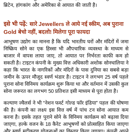
ख्सि
ब्रिटेन, हांगकांग और अमेरिका से आयात की जाती है।
य
त
इसे भी पढ़ें:
सारे Jewellers ले आये नई स्कीम, अब पुराना
यं
Gold बेचो नहीं, बदलो! मिलेगा पूरा फायदा
ग
आभूषण उद्योग का मानना है कि यदि भारतीय घरों और मंदिरों में जमा
इं
निष्क्रिय सोने का एक हिस्सा भी औपचारिक व्यवस्था के माध्यम से
डि
बाजार में वापस लाया जाए, तो आयात पर निर्भरता काफी कम हो
या
सकती है। टाइटन कंपनी के मुख्य वित्त अधिकारी अशोक सोनथालिया ने
सा
कहा कि भारत के नागरिकों और मंदिरों के पास दुनिया का सबसे बड़ा
हि
जमीन के ऊपर मौजूद स्वर्ण भंडार है। टाइटन ने लगभग 25 वर्ष पहले
त्य
पुराना सोना विनिमय कार्यक्रम शुरू किया था और वर्तमान में उसकी कुल
ज
सोना जरूरत का लगभग 50 प्रतिशत इसी माध्यम से पूरा होता है।
ग
कल्याण ज्वैलर्स ने भी “नेशन फर्स्ट गोल्ड फॉर इंडिया” पहल की घोषणा
त
की है। कंपनी का लक्ष्य इस वित्त वर्ष में पांच टन सोना आयात कम
ऑ
करना है। इसके तहत पुराने सोने के विनिमय कार्यक्रम को बढ़ावा दिया
टो
जाएगा, हल्के वजन के 18 कैरेट आभूषणों को प्रोत्साहित किया जाएगा
व
और स्वर्ण मुद्रीकरण योजनाओं का विस्तार किया जाएगा। कंपनी अपने