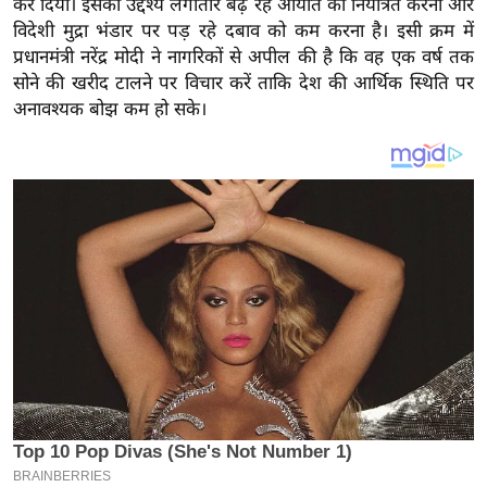
कर दिया। इसका उद्देश्य लगातार बढ़ रहे आयात को नियंत्रित करना और
य
विदेशी मुद्रा भंडार पर पड़ रहे दबाव को कम करना है। इसी क्रम में
ब
प्रधानमंत्री नरेंद्र मोदी ने नागरिकों से अपील की है कि वह एक वर्ष तक
ज
सोने की खरीद टालने पर विचार करें ताकि देश की आर्थिक स्थिति पर
ट
अनावश्यक बोझ कम हो सके।
खे
ल
क्रि
के
ट
I
P
L
2
0
2
6
क्रा