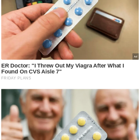
ट
ने
स
मं
त्रा
रि
ले
श
न
शि
प
रा
ज
नी
ति
वि
श्ले