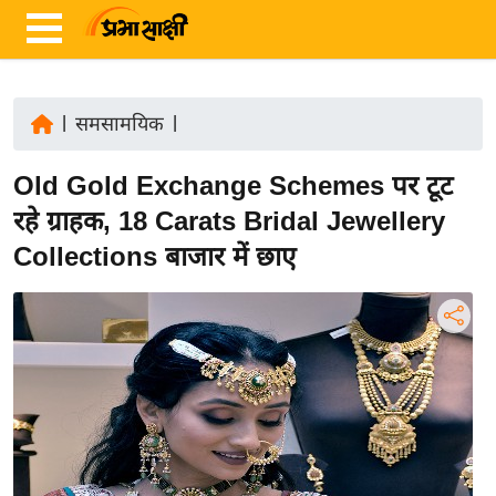
|
समसामयिक
|
ता
Old Gold Exchange Schemes पर टूट
ज़ा
ख
रहे ग्राहक, 18 Carats Bridal Jewellery
ब
Collections बाजार में छाए
र
रा
ष्ट्री
य
अं
त
र्रा
ष्ट्री