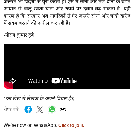
जरूरतें भी विदेशों से पूरी करता है। ऐसे में सोना और तेल दोनों के बढ़ते
g
आयात से चालू खाता घाटा और रुपये पर दबाव बढ़ सकता है। यही
N
कारण है कि सरकार अब नागरिकों से गैर जरूरी सोना और चांदी खरीद
e
में संयम बरतने की अपील कर रही है।
w
s
-नीरज कुमार दुबे
ला
इ
फ
स्टा
इ
ल
टे
(इस लेख में लेखक के अपने विचार हैं।)
क्नॉ
लॉ
शेयर करें
जी
ब्यू
We're now on WhatsApp.
Click to join.
टी