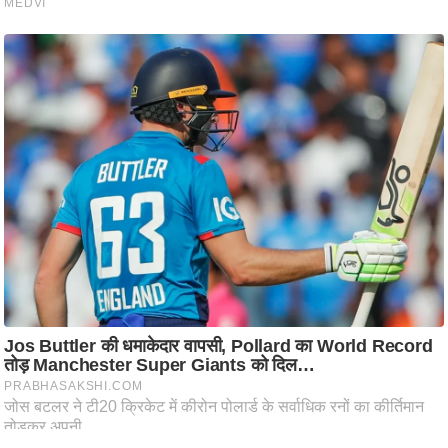
ति
ष
प्र
भु
म
हि
मा
/
ध
र्म
स्थ
ल
व्र
त
त्यो
हा
र