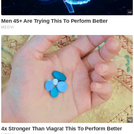
आ
र
.
आ
ई
.
चा
य
प
र
स
मी
क्षा
ध
र्म
ज्यो