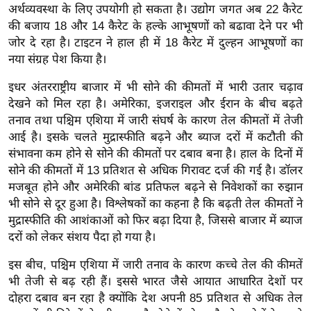
ड
अर्थव्यवस्था के लिए उपयोगी हो सकता है। उद्योग जगत अब 22 कैरेट
हॉ
की बजाय 18 और 14 कैरेट के हल्के आभूषणों को बढावा देने पर भी
ली
जोर दे रहा है। टाइटन ने हाल ही में 18 कैरेट में दुल्हन आभूषणों का
वु
नया संग्रह पेश किया है।
ड
इधर अंतरराष्ट्रीय बाजार में भी सोने की कीमतों में भारी उतार चढ़ाव
फि
देखने को मिल रहा है। अमेरिका, इजराइल और ईरान के बीच बढ़ते
ल्म
तनाव तथा पश्चिम एशिया में जारी संघर्ष के कारण तेल कीमतों में तेजी
स
आई है। इसके चलते मुद्रास्फीति बढ़ने और ब्याज दरों में कटौती की
मी
संभावना कम होने से सोने की कीमतों पर दबाव बना है। हाल के दिनों में
क्षा
सोने की कीमतों में 13 प्रतिशत से अधिक गिरावट दर्ज की गई है। डॉलर
मजबूत होने और अमेरिकी बांड प्रतिफल बढ़ने से निवेशकों का रुझान
B
भी सोने से दूर हुआ है। विश्लेषकों का कहना है कि बढ़ती तेल कीमतों ने
r
मुद्रास्फीति की आशंकाओं को फिर बढ़ा दिया है, जिससे बाजार में ब्याज
e
दरों को लेकर संशय पैदा हो गया है।
a
k
इस बीच, पश्चिम एशिया में जारी तनाव के कारण कच्चे तेल की कीमतें
i
भी तेजी से बढ़ रही हैं। इससे भारत जैसे आयात आधारित देशों पर
दोहरा दबाव बन रहा है क्योंकि देश अपनी 85 प्रतिशत से अधिक तेल
n