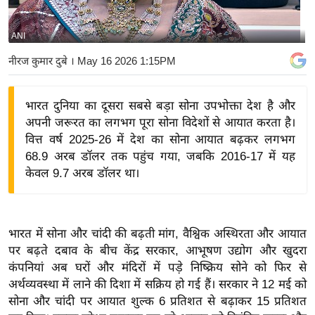
य
बि
ANI
ज़
नीरज कुमार दुबे
। May 16 2026 1:15PM
ने
स
भारत दुनिया का दूसरा सबसे बड़ा सोना उपभोक्ता देश है और
उ
अपनी जरूरत का लगभग पूरा सोना विदेशों से आयात करता है।
द्यो
वित्त वर्ष 2025-26 में देश का सोना आयात बढ़कर लगभग
ग
68.9 अरब डॉलर तक पहुंच गया, जबकि 2016-17 में यह
ज
केवल 9.7 अरब डॉलर था।
ग
त
वि
भारत में सोना और चांदी की बढ़ती मांग, वैश्विक अस्थिरता और आयात
शे
पर बढ़ते दबाव के बीच केंद्र सरकार, आभूषण उद्योग और खुदरा
ष
कंपनियां अब घरों और मंदिरों में पड़े निष्क्रिय सोने को फिर से
ज्ञ
अर्थव्यवस्था में लाने की दिशा में सक्रिय हो गई हैं। सरकार ने 12 मई को
रा
सोना और चांदी पर आयात शुल्क 6 प्रतिशत से बढ़ाकर 15 प्रतिशत