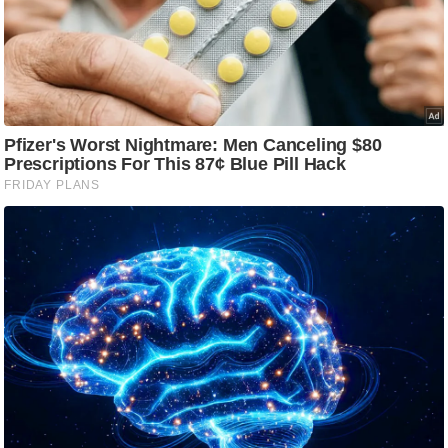
ष
ण
स
म
सा
म
यि
क
मा
तृ
भू
मि
स्तं
भ
ए
म
.