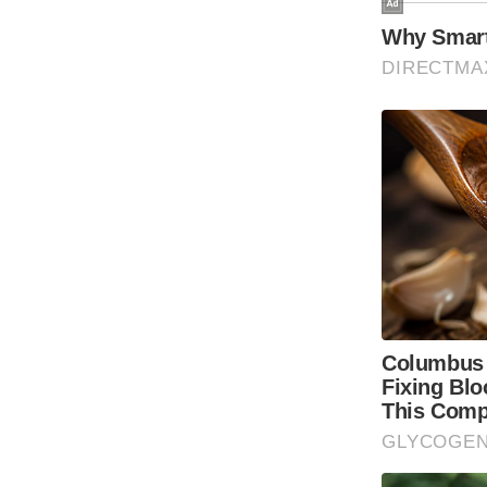
ऑडियो
इंफ़ोग्राफ़िक
राज्यों से
शहरों से
वेब स्टोरी
कार्टून
Short
Videos
iOS App
About us
Contact Editor
Advertise
Privacy Policy
Grievance
Redressal