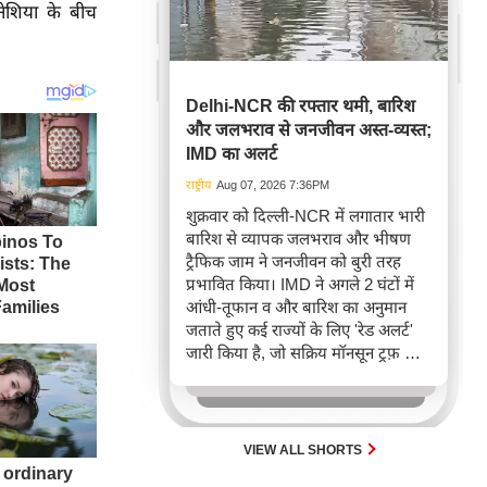
नेशिया के बीच
Delhi-NCR की रफ्तार थमी, बारिश
और जलभराव से जनजीवन अस्त-व्यस्त;
IMD का अलर्ट
राष्ट्रीय
Aug 07, 2026 7:36PM
शुक्रवार को दिल्ली-NCR में लगातार भारी
बारिश से व्यापक जलभराव और भीषण
ट्रैफिक जाम ने जनजीवन को बुरी तरह
प्रभावित किया। IMD ने अगले 2 घंटों में
आंधी-तूफान व और बारिश का अनुमान
जताते हुए कई राज्यों के लिए 'रेड अलर्ट'
जारी किया है, जो सक्रिय मॉनसून ट्रफ़ और
चक्रवाती हवाओं के घेरे का परिणाम है,
जिससे यातायात बाधित होने के साथ-साथ
सफदरजंग अस्पताल में भी जलभराव की
स्थिति बनी।
VIEW ALL SHORTS