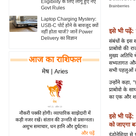
Eligibility के लिए लागू हुए नए
स्तंभ
Govt Rules
एम.
Laptop Charging Mystery:
आर.
USB-C पोर्ट होने के बावजूद क्यों
इसे भी पढ़ें:
नहीं होता चार्ज? जानें Power
आई.
Delivery का विज्ञान
संबंधों के इस स
चाय पर
प्राबोवो की र
समीक्षा
मुख्य अतिथि थ
आज का राशिफल
धर्म
सभ्यतागत और 
ज्योतिष
सभी पहलुओं 
मेष | Aries
प्रभु
उन्होंने कहा, 
महिमा/
प्राबोवो के सा
धर्मस्थल
का एक और शा
व्रत
त्योहार
नौकरी पक्की होगी। व्यापारिक साझेदारी में
इसे भी पढ़ें:
कड़ी नजर रखें। संतान की उन्नति से प्रसन्नता।
राशिफल
को जाएगा बड़
अशुभ समाचार, धन हानि और दुर्घटना।
विशेष
और पढ़ें
इंडोनेशिया से