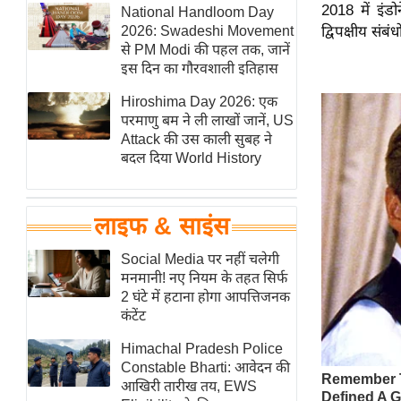
2018 में इंड
हॉलीवुड
National Handloom Day
2026: Swadeshi Movement
द्विपक्षीय संब
फिल्म समीक्षा
से PM Modi की पहल तक, जानें
Breaking
इस दिन का गौरवशाली इतिहास
News
Hiroshima Day 2026: एक
लाइफस्टाइल
परमाणु बम ने ली लाखों जानें, US
Attack की उस काली सुबह ने
टेक्नॉलॉजी
बदल दिया World History
ब्यूटी/फैशन
घरेलू नुस्खे
लाइफ & साइंस
पर्यटन स्थल
फिटनेस मंत्रा
Social Media पर नहीं चलेगी
मनमानी! नए नियम के तहत सिर्फ
रिलेशनशिप
2 घंटे में हटाना होगा आपत्तिजनक
राजनीति
कंटेंट
विश्लेषण
Himachal Pradesh Police
समसामयिक
Constable Bharti: आवेदन की
आखिरी तारीख तय, EWS
मातृभूमि