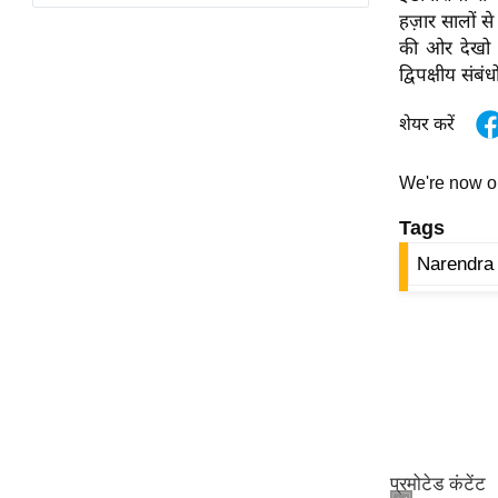
विश्लेषण
हज़ार सालों से
ट्रेंडिंग
की ओर देखो नीत
द्विपक्षीय संबं
Q
शेयर करें
u
i
c
We're now 
k
Tags
L
i
Narendra
n
k
s
विधानसभा
चुनाव
फोटो
वीडियो