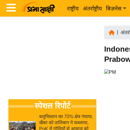
राष्ट्रीय
अंतर्राष्ट्रीय
बिज़नेस
Latest
ता
News
|
अंतर्रा
ज़ा
in
ख
Indones
Hindi
ब
Prabowo 
र
Hindi
राष्ट्रीय
News
अंतर्राष्ट्रीय
Live
बिज़नेस
उद्योग
Breaking
स्पेशल रिपोर्ट
जगत
News in
विशेषज्ञ
Hindi
बलूचिस्तान का 70% क्षेत्र गंवाया,
राय
खैबर को तालिबान ने कब्जाया,
PoK में गोलियों से आवाज को