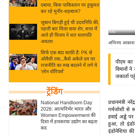
बजट
Hindi
दबाया, किस पाकिस्तान पर हुकूमत
खेल
News
कर रहे मुनीर-शहबाज?
क्रिकेट
जुबान बिगड़ी हुई थी उदयनिधि की,
Hindi
IPL
पहली बार मिला सवा शेर, सत्ता में
ANI
आते ही विजय ने धरा थलापति
Videos
2026
अवतार
अभिनय आकाश
क्राइम
सिर्फ एक बंदा काफ़ी है: PK से
ई-पेपर
ओवैसी तक...कैसे अकेले दम पर
पीएम का व
मिसाल बेमिसाल
राजनीति का रुख बदलने में लगे ये
विमानों न
'लोन वॉरियर्स'
शख्सियत
जकार्ता पह
यंग इंडिया
ट्रेंडिंग
साहित्य जगत
ऑटो वर्ल्ड
प्रधानमंत्री 
National Handloom Day
2026: आत्मनिर्भर भारत और
गर्मजोशी से स
न्यूज ब्रीफ
Women Empowerment की
हवाई अड्डे प
मनोरंजन जगत
दिशा में हथकरघा उद्योग का बढ़ता
हुआ, तो इंडो
कद
बॉलीवुड
इंडोनेशिया की 