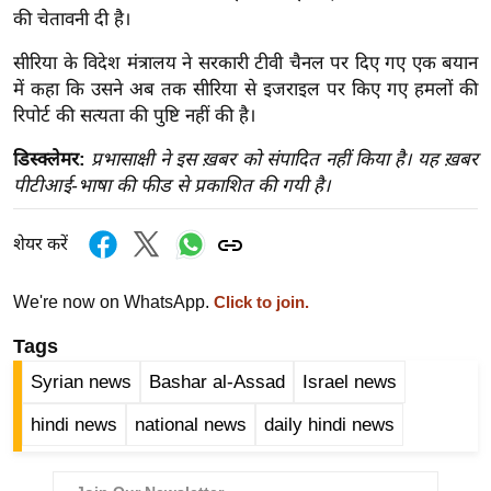
ख्सि
की चेतावनी दी है।
य
सीरिया के विदेश मंत्रालय ने सरकारी टीवी चैनल पर दिए गए एक बयान
त
में कहा कि उसने अब तक सीरिया से इजराइल पर किए गए हमलों की
यं
रिपोर्ट की सत्यता की पुष्टि नहीं की है।
ग
इं
डिस्क्लेमर:
प्रभासाक्षी ने इस ख़बर को संपादित नहीं किया है। यह ख़बर
डि
पीटीआई-भाषा की फीड से प्रकाशित की गयी है।
या
शेयर करें
सा
हि
We're now on WhatsApp.
त्य
Click to join.
ज
Tags
ग
Syrian news
Bashar al-Assad
Israel news
त
ऑ
hindi news
national news
daily hindi news
टो
व