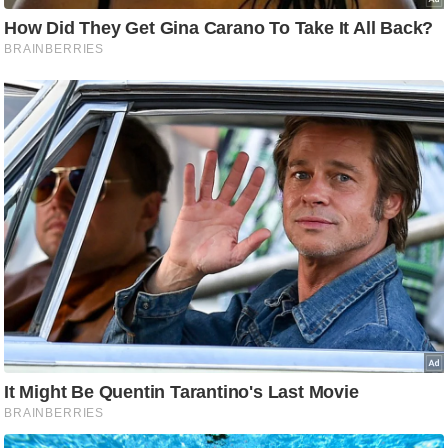
ड
हॉ
ली
वु
ड
फि
ल्म
स
मी
क्षा
B
r
e
a
k
i
n