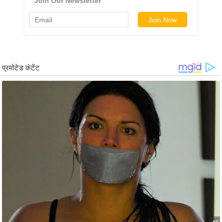
र्ल्ड
न्यू
ज
ब्री
फ
म
नो
रं
ज
न
ज
ग
त
बॉ
ली
वु