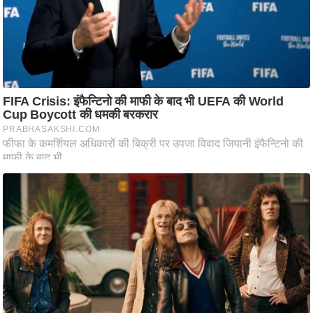
ट
ने
स
मं
त्रा
रि
ले
श
न
शि
प
रा
ज
नी
ति
वि
श्ले