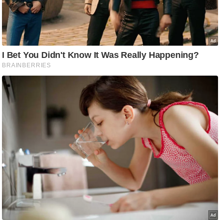
ष
ण
स
म
सा
म
यि
क
मा
तृ
भू
मि
स्तं
भ
ए
म
.