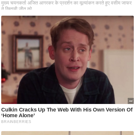
ति
ष
प्र
भु
म
हि
मा
/
ध
र्म
स्थ
ल
व्र
त
त्यो
हा
र