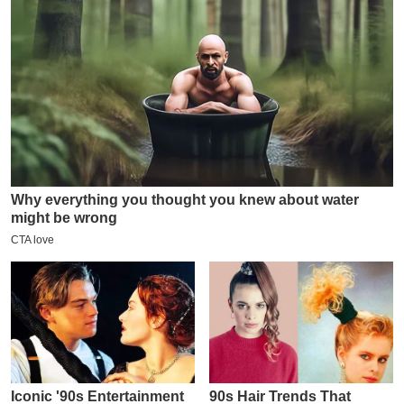
य
ब
ज
ट
खे
ल
क्रि
के
ट
I
P
L
2
0
2
6
क्रा