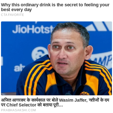
आ
र
.
आ
ई
.
चा
य
प
र
स
मी
क्षा
ध
र्म
ज्यो