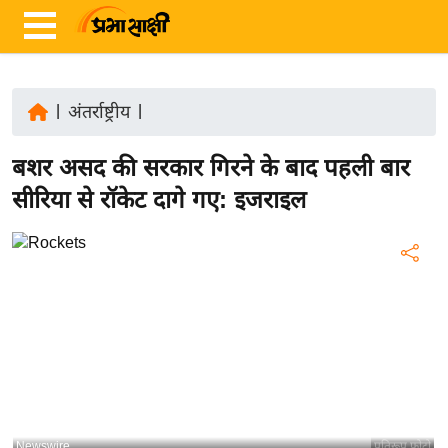
|
अंतर्राष्ट्रीय
|
ता
बशर असद की सरकार गिरने के बाद पहली बार
ज़ा
ख
सीरिया से रॉकेट दागे गए: इजराइल
ब
र
रा
ष्ट्री
य
अं
त
र्रा
ष्ट्री
Newswire
प्रतिरूप फोटो