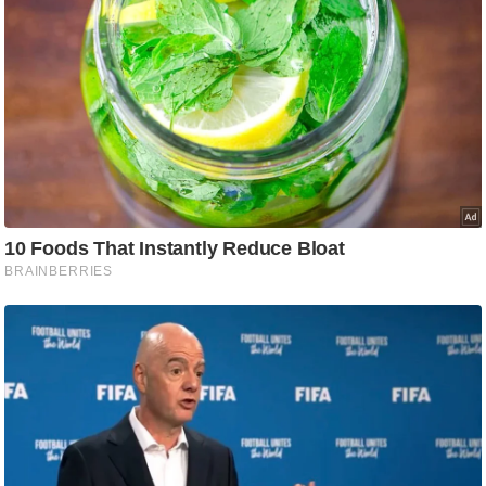
/
फै
श
न
घ
रे
लू
नु
स्खे
प
र्य
ट
न
स्थ
ल
फि