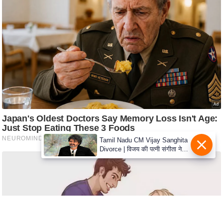
C
o
n
t
a
c
t
E
d
i
Tamil Nadu CM Vijay Sanghita
t
Divorce | विजय की पत्नी संगीता ने
o
वापस ली तलाक की अर्जी, कोर्ट ने
मामले को किया निपटाया
r
A
d
v