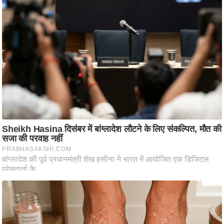
ति
ष
प्र
भु
म
हि
मा
/
ध
र्म
स्थ
ल
व्र
त
त्यो
हा
र