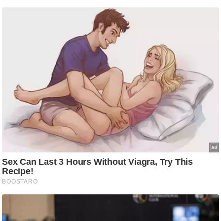
आ
र
.
आ
ई
.
चा
य
प
र
स
मी
क्षा
ध
र्म
ज्यो