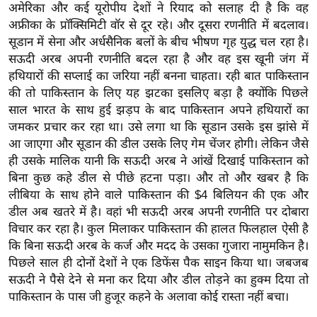
ख्सि
अमेरिका और कई यूरोपीय देशों ने रियाद को सलाह दी है कि वह
य
अफ्रीका के प्रॉक्सिमिटी वॉर से दूर रहे। और दूसरा रणनीति में बदलाव।
त
सूडान में सेना और अर्धसैनिक बलों के बीच भीषण गृह युद्ध चल रहा है।
सऊदी अरब अपनी रणनीति बदल रहा है और वह इस खूनी जंग में
यं
हथियारों की सप्लाई का जरिया नहीं बनना चाहता। रही बात पाकिस्तान
ग
की तो पाकिस्तान के लिए यह झटका इसलिए बड़ा है क्योंकि पिछले
इं
साल भारत के साथ हुई झड़प के बाद पाकिस्तान अपने हथियारों का
डि
जमकर प्रचार कर रहा था। उसे लगा था कि सूडान उसके इस झांसे में
या
आ जाएगा और सूडान की डील उसके लिए गेम चेंजर होगी। लेकिन जैसे
सा
ही उसके मालिक यानी कि सऊदी अरब ने आंखें दिखाई पाकिस्तान को
हि
बिना कुछ कहे डील से पीछे हटना पड़ा। और तो और खबर है कि
लीबिया के साथ होने वाले पाकिस्तान की $4 बिलियन की एक और
त्य
डील अब खतरे में है। वहां भी सऊदी अरब अपनी रणनीति पर दोबारा
ज
विचार कर रहा है। कुल मिलाकर पाकिस्तान की हालत फिलहाल ऐसी है
ग
कि बिना सऊदी अरब के कर्ज और मदद के उसका गुजारा नामुमकिन है।
त
पिछले साल ही दोनों देशों ने एक डिफेंस पैक साइन किया था। जबजब
ऑ
सऊदी ने पैसे देने से मना कर दिया और डील तोड़ने का हुक्म दिया तो
टो
पाकिस्तान के पास जी हुजूर कहने के अलावा कोई रास्ता नहीं बचा।
व