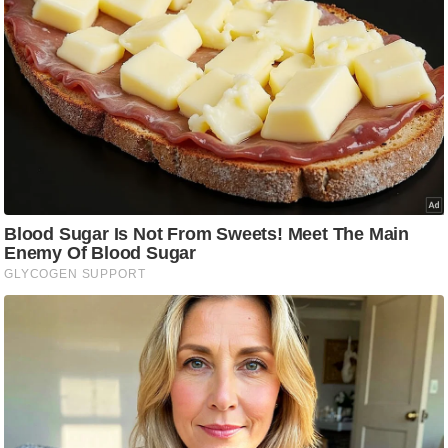
g
N
e
w
s
ला
इ
फ
स्टा
इ
ल
टे
क्नॉ
लॉ
जी
ब्यू
टी