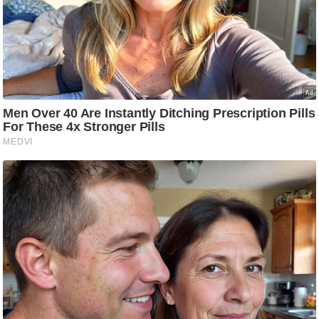
/
फै
श
न
घ
रे
लू
नु
स्खे
प
र्य
ट
न
स्थ
ल
फि