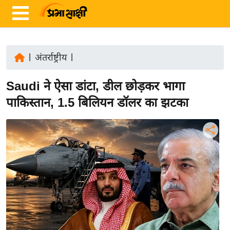
|
अंतर्राष्ट्रीय
|
ता
Saudi ने ऐसा डांटा, डील छोड़कर भागा
ज़ा
ख
पाकिस्तान, 1.5 बिलियन डॉलर का झटका
ब
र
रा
ष्ट्री
य
अं
त
र्रा
ष्ट्री