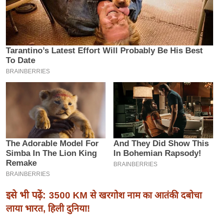
इ
म
ई
-
पे
प
र
मि
सा
ल
बे
मि
सा
इसे भी पढ़ें:
ल
3500 KM से खरगोश नाम का आतंकी दबोचा
लाया भारत, हिली दुनिया!
श