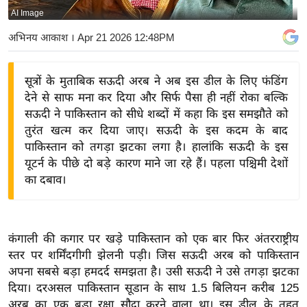
AI Image
य
बि
अभिनय आकाश
। Apr 21 2026 12:48PM
ज़
ने
सूत्रों के मुताबिक सऊदी अरब ने अब इस डील के लिए फंडिंग
स
देने से साफ मना कर दिया और सिर्फ पैसा ही नहीं रोका बल्कि
उ
सऊदी ने पाकिस्तान को सीधे शब्दों में कहा कि इस समझौते को
द्यो
तुरंत खत्म कर दिया जाए। सऊदी के इस कदम के बाद
ग
पाकिस्तान को तगड़ा झटका लगा है। हालांकि सऊदी के इस
यूटर्न के पीछे दो बड़े कारण माने जा रहे हैं। पहला पश्चिमी देशों
ज
का दबाव।
ग
त
वि
कंगाली की कगार पर खड़े पाकिस्तान को एक बार फिर अंतरराष्ट्रीय
शे
स्तर पर शर्मिंदगीगी झेलनी पड़ी। जिस सऊदी अरब को पाकिस्तान
ष
अपना सबसे बड़ा हमदर्द समझता है। उसी सऊदी ने उसे तगड़ा झटका
ज्ञ
दिया। दरअसल पाकिस्तान सूडान के साथ 1.5 बिलियन करीब 125
रा
अरब का एक बड़ा रक्षा सौदा करने वाला था। इस डील के तहत