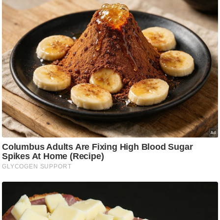
ड
हॉ
ली
वु
ड
फि
ल्म
स
मी
क्षा
B
r
e
a
k
i
n