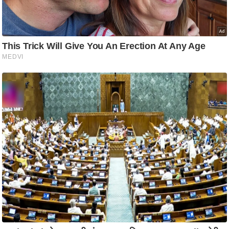
ट
ने
स
मं
त्रा
रि
ले
श
न
शि
प
रा
ज
नी
ति
वि
श्ले