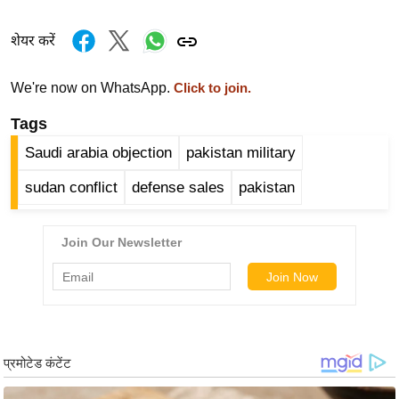
र्ल्ड
शेयर करें
न्यू
ज
ब्री
We're now on WhatsApp.
Click to join.
फ
Tags
म
Saudi arabia objection
pakistan military
नो
रं
sudan conflict
defense sales
pakistan
ज
न
ज
ग
त
बॉ
ली
वु