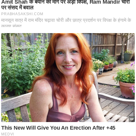
ष
ण
स
म
सा
म
यि
क
मा
तृ
भू
मि
स्तं
भ
ए
म
.