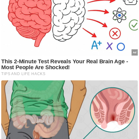
आ
र
.
आ
ई
.
चा
य
प
र
स
मी
क्षा
ध
र्म
ज्यो