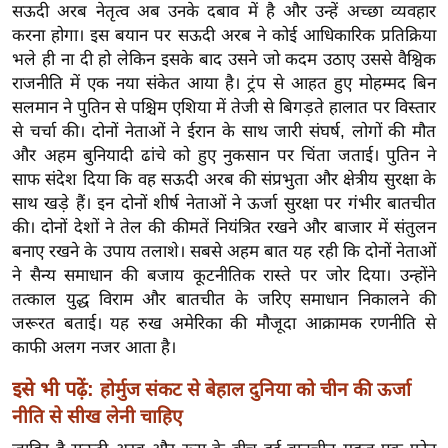
ख्सि
सऊदी अरब नेतृत्व अब उनके दबाव में है और उन्हें अच्छा व्यवहार
य
करना होगा। इस बयान पर सऊदी अरब ने कोई आधिकारिक प्रतिक्रिया
त
भले ही ना दी हो लेकिन इसके बाद उसने जो कदम उठाए उससे वैश्विक
राजनीति में एक नया संकेत आया है। ट्रंप से आहत हुए मोहम्मद बिन
यं
सलमान ने पुतिन से पश्चिम एशिया में तेजी से बिगड़ते हालात पर विस्तार
ग
से चर्चा की। दोनों नेताओं ने ईरान के साथ जारी संघर्ष, लोगों की मौत
इं
और अहम बुनियादी ढांचे को हुए नुकसान पर चिंता जताई। पुतिन ने
डि
साफ संदेश दिया कि वह सऊदी अरब की संप्रभुता और क्षेत्रीय सुरक्षा के
या
साथ खड़े हैं। इन दोनों शीर्ष नेताओं ने ऊर्जा सुरक्षा पर गंभीर बातचीत
सा
की। दोनों देशों ने तेल की कीमतें नियंत्रित रखने और बाजार में संतुलन
हि
बनाए रखने के उपाय तलाशे। सबसे अहम बात यह रही कि दोनों नेताओं
ने सैन्य समाधान की बजाय कूटनीतिक रास्ते पर जोर दिया। उन्होंने
त्य
तत्काल युद्ध विराम और बातचीत के जरिए समाधान निकालने की
ज
जरूरत बताई। यह रुख अमेरिका की मौजूदा आक्रामक रणनीति से
ग
काफी अलग नजर आता है।
त
ऑ
इसे भी पढ़ें:
होर्मुज संकट से बेहाल दुनिया को चीन की ऊर्जा
टो
नीति से सीख लेनी चाहिए
व