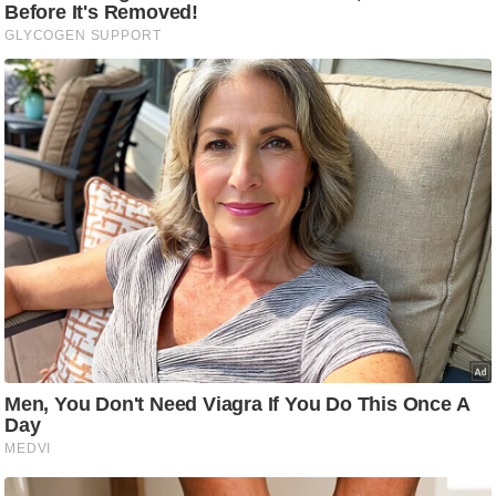
/
फै
श
न
घ
रे
लू
नु
स्खे
प
र्य
ट
न
स्थ
ल
फि