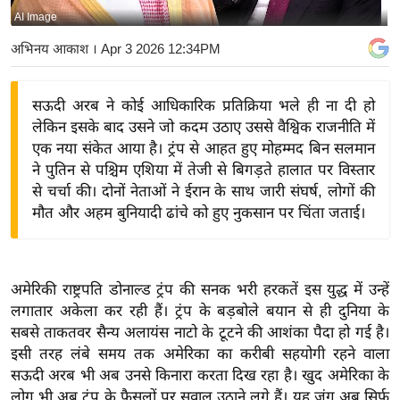
AI Image
य
बि
अभिनय आकाश
। Apr 3 2026 12:34PM
ज़
ने
सऊदी अरब ने कोई आधिकारिक प्रतिक्रिया भले ही ना दी हो
स
लेकिन इसके बाद उसने जो कदम उठाए उससे वैश्विक राजनीति में
उ
एक नया संकेत आया है। ट्रंप से आहत हुए मोहम्मद बिन सलमान
द्यो
ने पुतिन से पश्चिम एशिया में तेजी से बिगड़ते हालात पर विस्तार
ग
से चर्चा की। दोनों नेताओं ने ईरान के साथ जारी संघर्ष, लोगों की
मौत और अहम बुनियादी ढांचे को हुए नुकसान पर चिंता जताई।
ज
ग
त
वि
अमेरिकी राष्ट्रपति डोनाल्ड ट्रंप की सनक भरी हरकतें इस युद्ध में उन्हें
लगातार अकेला कर रही हैं। ट्रंप के बड़बोले बयान से ही दुनिया के
शे
सबसे ताकतवर सैन्य अलायंस नाटो के टूटने की आशंका पैदा हो गई है।
ष
इसी तरह लंबे समय तक अमेरिका का करीबी सहयोगी रहने वाला
ज्ञ
सऊदी अरब भी अब उनसे किनारा करता दिख रहा है। खुद अमेरिका के
रा
लोग भी अब ट्रंप के फैसलों पर सवाल उठाने लगे हैं। यह जंग अब सिर्फ