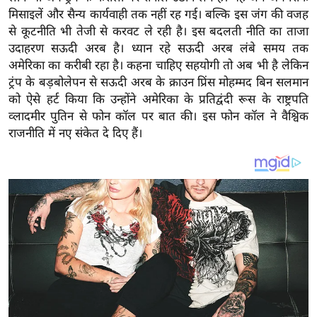
य
मिसाइलें और सैन्य कार्यवाही तक नहीं रह गई। बल्कि इस जंग की वजह
ब
से कूटनीति भी तेजी से करवट ले रही है। इस बदलती नीति का ताजा
ज
उदाहरण सऊदी अरब है। ध्यान रहे सऊदी अरब लंबे समय तक
ट
अमेरिका का करीबी रहा है। कहना चाहिए सहयोगी तो अब भी है लेकिन
ट्रंप के बड़बोलेपन से सऊदी अरब के क्राउन प्रिंस मोहम्मद बिन सलमान
खे
को ऐसे हर्ट किया कि उन्होंने अमेरिका के प्रतिद्वंदी रूस के राष्ट्रपति
ल
व्लादमीर पुतिन से फोन कॉल पर बात की। इस फोन कॉल ने वैश्विक
क्रि
राजनीति में नए संकेत दे दिए हैं।
के
ट
I
P
L
2
0
2
6
क्रा