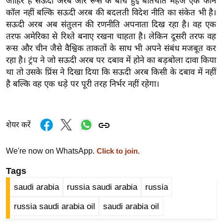
जाहिर है सऊदी अरब और रूस के बीच हुई बातचीत महज एक फोन
र्ल्ड
कॉल नहीं बल्कि सऊदी अरब की बदलती विदेश नीति का संकेत भी है।
न्यू
सऊदी अरब अब संतुलन की रणनीति अपनाता दिख रहा है। वह एक
ज
तरफ अमेरिका से रिश्ते बनाए रखना चाहता है। लेकिन दूसरी तरफ वह
रूस और चीन जैसे वैश्विक ताकतों के साथ भी अपने संबंध मजबूत कर
ब्री
रहा है। ट्रंप ने जो सऊदी अरब पर दबाव में होने का बड़बोला दावा किया
फ
था तो उसके प्रिंस ने दिखा दिया कि सऊदी अरब किसी के दबाव में नहीं
म
है बल्कि वह एक धड़े पर पूरी तरह निर्भर नहीं रहेगा।
नो
रं
ज
शेयर करें
न
ज
We're now on WhatsApp.
Click to join.
ग
त
Tags
बॉ
saudi arabia
russia saudi arabia
russia
ली
russia saudi arabia oil
saudi arabia oil
वु