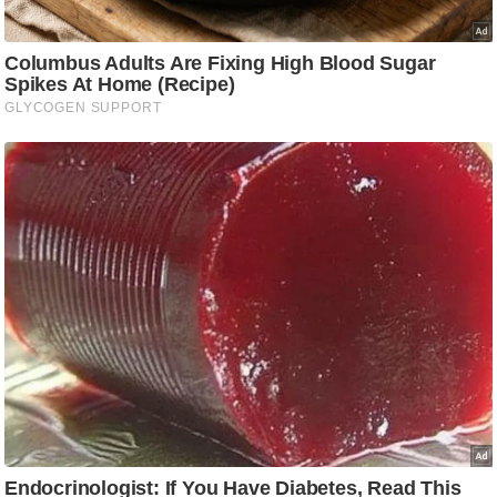
g
N
e
w
s
ला
इ
फ
स्टा
इ
ल
टे
क्नॉ
लॉ
जी
ब्यू
टी