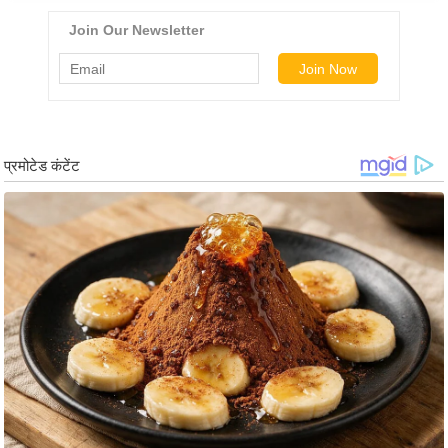
ड
हॉ
ली
वु
ड
फि
ल्म
स
मी
क्षा
B
r
e
a
k
i
n