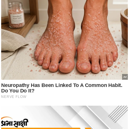
ट
ने
स
मं
त्रा
रि
ले
श
न
शि
प
रा
ज
नी
ति
वि
श्ले