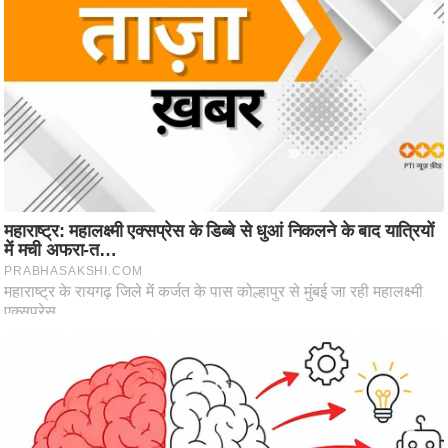
ष
ण
स
म
सा
म
यि
क
मा
तृ
भू
मि
स्तं
भ
ए
म
.