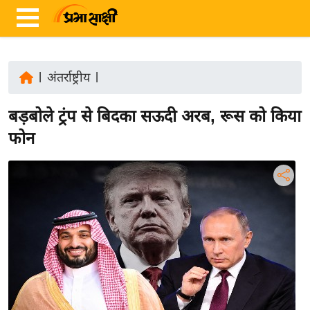
|
अंतर्राष्ट्रीय
|
ता
बड़बोले ट्रंप से बिदका सऊदी अरब, रूस को किया
ज़ा
ख
फोन
ब
र
रा
ष्ट्री
य
अं
त
र्रा
ष्ट्री