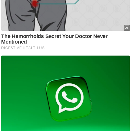
ति
ष
प्र
भु
म
हि
मा
/
ध
र्म
स्थ
ल
व्र
त
त्यो
हा
र