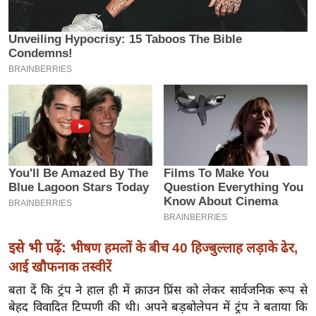
इ
म
ई
-
पे
प
र
मि
सा
ल
बे
मि
इसे भी पढ़ें:
भीषण हमलों के बीच 40 हिज्बुल्लाह लड़ाके ढेर,
सा
आई खौफनाक तस्वीरें
ल
बता दें कि ट्रंप ने हाल ही में क्राउन प्रिंस को लेकर सार्वजनिक रूप से
श
बेहद विवादित टिप्पणी की थी। अपने बड़बोलेपन में ट्रंप ने बताया कि