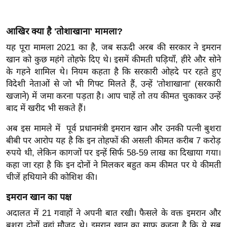
इ
म
आखिर क्या है 'तोशाखाना' मामला?
ई
यह पूरा मामला 2021 का है, जब सऊदी अरब की सरकार ने इमरान
-
खान को कुछ महंगे तोहफे दिए थे। इसमें कीमती घड़ियाँ, हीरे और सोने
पे
के गहने शामिल थे।
नियम कहता है कि सरकारी ओहदे पर रहते हुए
प
विदेशी नेताओं से जो भी गिफ्ट मिलते हैं, उन्हें 'तोशाखाना' (सरकारी
र
खजाने) में जमा करना पड़ता है। आप चाहें तो तय कीमत चुकाकर उन्हें
बाद में खरीद भी सकते हैं।
मि
सा
अब इस मामले में
पूर्व प्रधानमंत्री इमरान खान और उनकी पत्नी बुशरा
ल
बीबी
पर
आरोप यह है कि इन तोहफों की असली कीमत करीब 7 करोड़
रुपये थी, लेकिन कागजों पर इन्हें सिर्फ 58-59 लाख का दिखाया गया।
बे
कहा जा रहा है कि इन दोनों ने मिलकर बहुत कम कीमत पर ये कीमती
मि
चीजें हथियाने की कोशिश की।
सा
इमरान खान का पक्ष
ल
अदालत में 21 गवाहों ने अपनी बात रखी। फैसले के वक्त इमरान और
श
बुशरा दोनों वहां मौजूद थे। इमरान खान का साफ कहना है कि ये सब