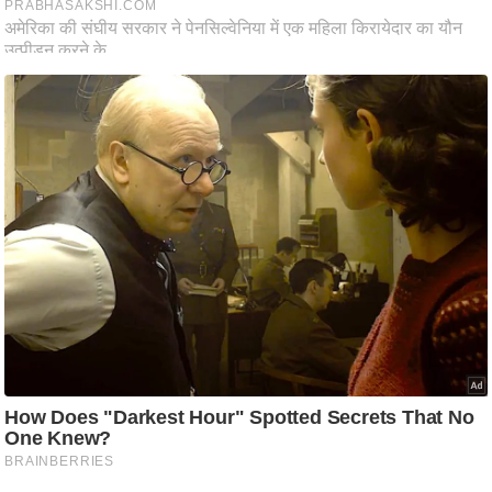
ति
ष
प्र
भु
म
हि
मा
/
ध
र्म
स्थ
ल
व्र
त
त्यो
हा
र