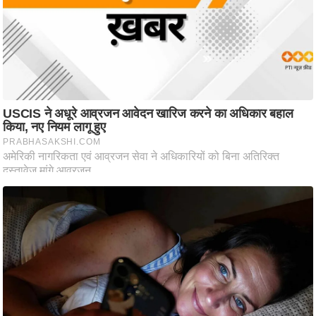
ट
ने
स
मं
त्रा
रि
ले
श
न
शि
प
रा
ज
नी
ति
वि
श्ले