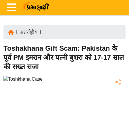
|
अंतर्राष्ट्रीय
|
ता
Toshakhana Gift Scam: Pakistan के
ज़ा
ख
पूर्व PM इमरान और पत्नी बुशरा को 17-17 साल
ब
की सख्त सजा
र
रा
ष्ट्री
य
अं
त
र्रा
ष्ट्री