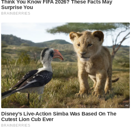
ड
हॉ
ली
वु
ड
फि
ल्म
स
मी
क्षा
B
r
e
a
k
i
n