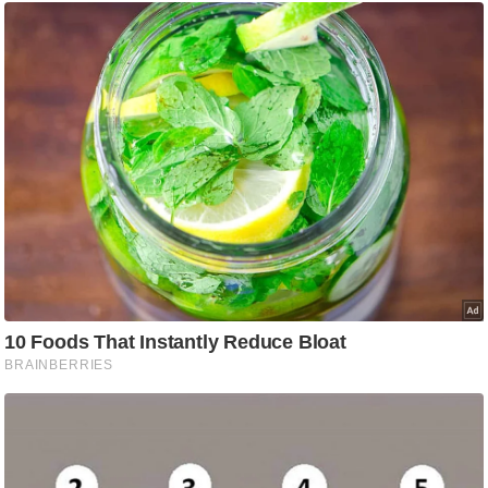
g
N
e
w
s
ला
इ
फ
स्टा
इ
ल
टे
क्नॉ
लॉ
जी
ब्यू
टी