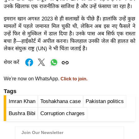
ख्सि
उनके खिलाफ एक राजनीतिक साजिश है और उन्हें फंसाया जा रहा है।
य
त
इमरान खान अगस्त 2023 से ही सलाखों के पीछे हैं। हालांकि उन्हें कुछ
मामलों में पहले जमानत मिल चुकी थी, लेकिन अब इस नए फैसले ने
यं
उन्हें फिर से मुश्किल में डाल दिया है। उनके पास अब सिर्फ एक रास्ता
ग
बचा है—हाईकोर्ट में अपील करना। फिलहाल उनकी जेल की हालत को
इं
लेकर संयुक्त राष्ट्र (UN) ने भी चिंता जताई है।
डि
या
शेयर करें
सा
हि
We're now on WhatsApp.
Click to join.
त्य
Tags
ज
Imran Khan
Toshakhana case
Pakistan politics
ग
त
Bushra Bibi
Corruption charges
ऑ
टो
व