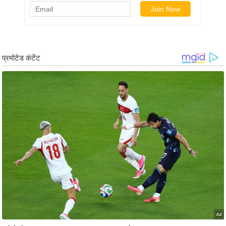
र्ल्ड
न्यू
ज
ब्री
फ
म
नो
रं
ज
न
ज
ग
त
बॉ
ली
वु