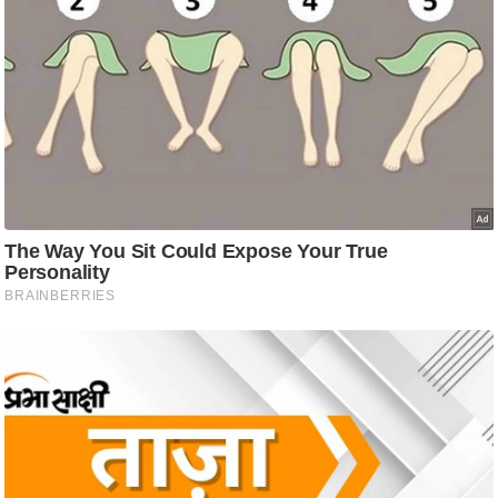
/
फै
श
न
घ
रे
लू
नु
स्खे
प
र्य
ट
न
स्थ
ल
फि