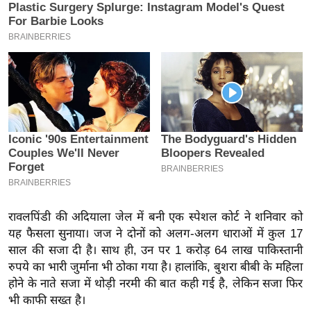
य
ब
ज
ट
खे
ल
क्रि
के
ट
I
P
L
रावलपिंडी की अदियाला जेल में बनी एक स्पेशल कोर्ट ने शनिवार को
यह फैसला सुनाया। जज ने दोनों को अलग-अलग धाराओं में कुल 17
2
साल की सजा दी है। साथ ही, उन पर 1 करोड़ 64 लाख पाकिस्तानी
0
रुपये का भारी जुर्माना भी ठोका गया है। हालांकि, बुशरा बीबी के महिला
2
होने के नाते सजा में थोड़ी नरमी की बात कही गई है, लेकिन सजा फिर
6
भी काफी सख्त है।
क्रा