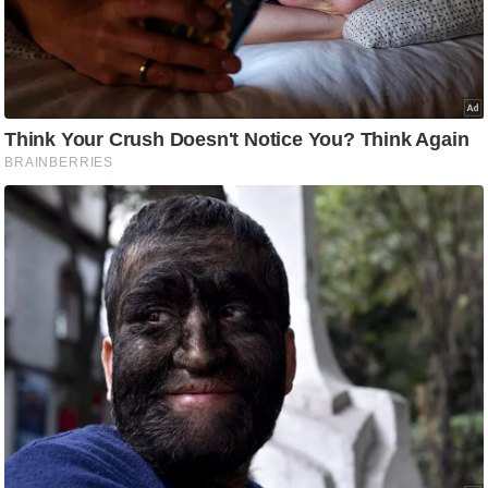
ष
ण
स
म
सा
म
यि
क
मा
तृ
भू
मि
स्तं
भ
ए
म
.