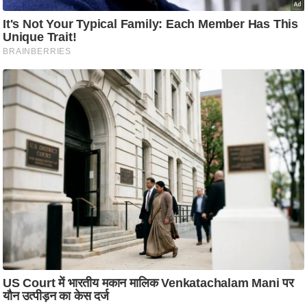
आ
र
.
आ
ई
.
चा
य
प
र
स
मी
क्षा
ध
र्म
ज्यो