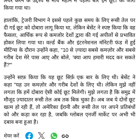
ड
स्थिर करने के उद्देश्य से मार्च महीने में पहली बार इन छूटों को जारी
किया गया था।
हॉ
ली
हालांकि, ट्रेजरी विभाग ने इससे पहले कुछ समय के लिए रूसी तेल पर
वु
दी गई छूट को दोबारा लागू किया था, लेकिन बेसेंट ने स्पष्ट किया कि वह
ड
फैसला, आर्थिक रूप से कमजोर देशों द्वारा की गई अपीलों से प्रभावित
होकर लिया गया था। वर्ल्ड बैंक और इंटरनेशनल मॉनेटरी फंड में हुई
फि
मीटिंग्स के दौरान उन्होंने कहा, "10 से ज़्यादा सबसे कमज़ोर और सबसे
ल्म
गरीब देश मेरे पास आए और बोले, 'क्या आप हमारी मदद कर सकते
स
हैं?'"
मी
क्षा
उन्होंने साफ़ किया कि यह छूट सिर्फ़ एक बार के लिए थी।
बेसेंट ने
कहा
"यह उन कमज़ोर और गरीब देशों के लिए थी। लेकिन मुझे नहीं
B
लगता कि हमें दोबारा ऐसी कोई छूट मिलेगी। मुझे लगता है कि समुद्र में
r
मौजूद ज़्यादातर रूसी तेल अब तक बिक चुका है।
अब जब ये दोनों छूट
e
खत्म हो रही हैं, तो अमेरिका ईरानी और रूसी तेल पर अपने प्रतिबंधों
a
को और कड़ा कर रहा है, जबकि ग्लोबल एनर्जी मार्केट पर अभी भी
k
दबाव बना हुआ है।
i
n
शेयर करें