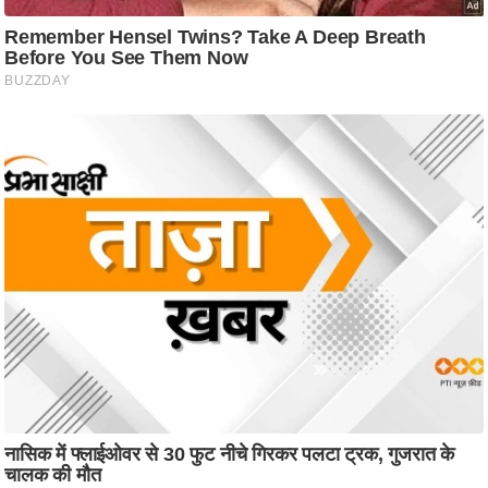
आ
र
.
आ
ई
.
चा
य
प
र
स
मी
क्षा
ध
र्म
ज्यो