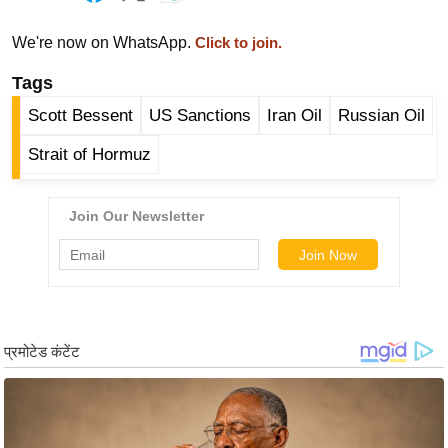
g
N
We're now on WhatsApp.
Click to join.
e
Tags
w
s
Scott Bessent
US Sanctions
Iran Oil
Russian Oil
ला
Strait of Hormuz
इ
फ
स्टा
इ
ल
टे
क्नॉ
लॉ
जी
ब्यू
टी