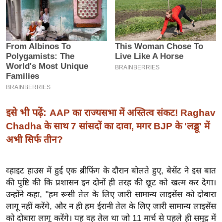
इ
म
ई
-
पे
प
र
मि
इसे भी पढ़ें:
AAP का राज्यसभा में अस्तित्व संकट! Raghav
सा
Chadha के साथ 7 सांसदों का दावा, मगर BJP के 'लड्डू' में
ल
अभी सिर्फ तीन?
बे
व्हाइट हाउस में हुई एक ब्रीफिंग के दौरान बोलते हुए, बेसेंट ने इस बात
मि
की पुष्टि की कि प्रशासन इन दोनों ही तरह की छूट को खत्म कर देगा।
सा
उन्होंने कहा, "हम रूसी तेल के लिए जारी सामान्य लाइसेंस को दोबारा
ल
लागू नहीं करेंगे, और न ही हम ईरानी तेल के लिए जारी सामान्य लाइसेंस
श
को दोबारा लागू करेंगे। यह वह तेल था जो 11 मार्च से पहले ही समुद्र में