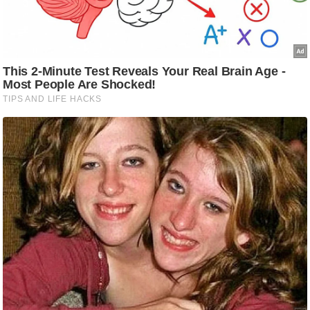
ष
ण
स
म
सा
म
यि
क
मा
तृ
भू
मि
स्तं
भ
ए
म
.