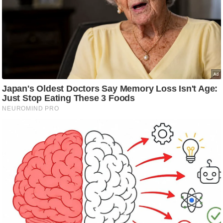
ट
ने
स
मं
त्रा
रि
ले
श
न
शि
प
रा
ज
नी
ति
वि
श्ले