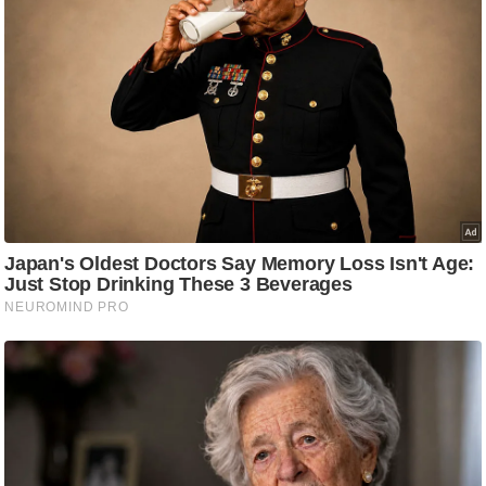
/
फै
श
न
घ
रे
लू
नु
स्खे
प
र्य
ट
न
स्थ
ल
फि