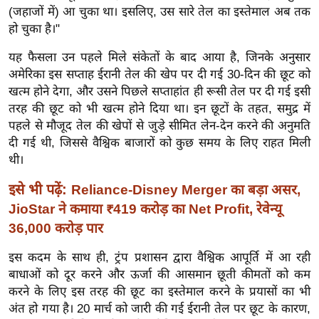
ख्सि
(जहाजों में) आ चुका था। इसलिए, उस सारे तेल का इस्तेमाल अब तक
य
हो चुका है।"
त
यह फैसला उन पहले मिले संकेतों के बाद आया है, जिनके अनुसार
यं
अमेरिका इस सप्ताह ईरानी तेल की खेप पर दी गई 30-दिन की छूट को
ग
खत्म होने देगा, और उसने पिछले सप्ताहांत ही रूसी तेल पर दी गई इसी
इं
तरह की छूट को भी खत्म होने दिया था। इन छूटों के तहत, समुद्र में
डि
पहले से मौजूद तेल की खेपों से जुड़े सीमित लेन-देन करने की अनुमति
या
दी गई थी, जिससे वैश्विक बाजारों को कुछ समय के लिए राहत मिली
थी।
सा
हि
इसे भी पढ़ें:
Reliance-Disney Merger का बड़ा असर,
त्य
JioStar ने कमाया ₹419 करोड़ का Net Profit, रेवेन्यू
ज
36,000 करोड़ पार
ग
त
इस कदम के साथ ही, ट्रंप प्रशासन द्वारा वैश्विक आपूर्ति में आ रही
बाधाओं को दूर करने और ऊर्जा की आसमान छूती कीमतों को कम
ऑ
करने के लिए इस तरह की छूट का इस्तेमाल करने के प्रयासों का भी
टो
अंत हो गया है। 20 मार्च को जारी की गई ईरानी तेल पर छूट के कारण,
व