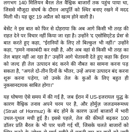
लगभग 140 मिलियन बैरल तेल वैश्विक बाजारों तक पहुंच पाया था,
र्ल्ड
जिससे मौजूदा संघर्ष के दौरान आपूर्ति को स्थिर बनाए रखने में मदद
न्यू
मिली थी। यह छूट 19 अप्रैल को खत्म होने वाली है।
ज
बेसेंट ने इस बात को फिर से दोहराया कि अब आगे किसी भी तरह की
ब्री
राहत देने पर विचार नहीं किया जा रहा है। उन्होंने 'द एसोसिएटेड प्रेस' से
फ
बात करते हुए कहा, "ईरानियों के लिए तो बिल्कुल भी नहीं।" उन्होंने
म
कहा, "हमने नाकाबंदी कर रखी है, और अब वहां से किसी भी तरह का
नो
तेल बाहर नहीं आ रहा है।" उन्होंने आगे चेतावनी देते हुए कहा कि ईरान
रं
को जल्द ही तेल उत्पादन बंद करने की नौबत का सामना करना पड़
ज
सकता है, "अगले दो-तीन दिनों के भीतर, उन्हें अपना उत्पादन बंद करना
न
शुरू करना पड़ेगा, जो उनके तेल के कुओं के लिए बहुत ही
ज
नुकसानदायक साबित होगा।"
ग
यह घोषणा ऐसे समय में की गई है, जब ईरान में US-इजरायल युद्ध के
त
कारण वैश्विक तनाव अपने चरम पर है, और होर्मुज़ जलडमरूमध्य
बॉ
(Strait of Hormuz) के बंद होने के कारण ऊर्जा बाजारों में भारी
ली
उथल-पुथल मची हुई है। इससे पहले, तेल की कीमतें बढ़कर 100
वु
डॉलर प्रति बैरल के भी पार चली गई थीं, जिसके चलते बाजारों को