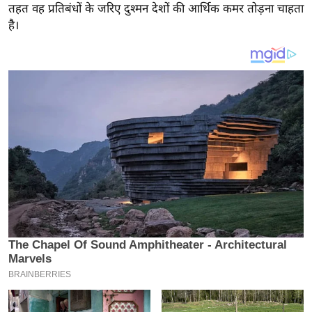
य
तहत वह प्रतिबंधों के जरिए दुश्मन देशों की आर्थिक कमर तोड़ना चाहता
ब
है।
ज
ट
खे
ल
क्रि
के
ट
I
P
L
2
0
2
6
क्रा