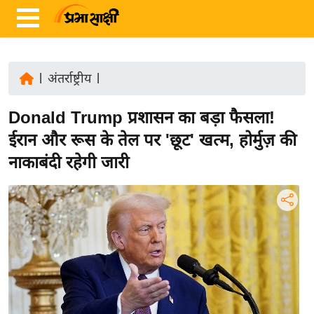
|
अंतर्राष्ट्रीय
|
ता
Donald Trump प्रशासन का बड़ा फैसला!
ज़ा
ख
ईरान और रूस के तेल पर 'छूट' खत्म, होर्मुज़ की
ब
नाकाबंदी रहेगी जारी
र
रा
ष्ट्री
य
अं
त
र्रा
ष्ट्री