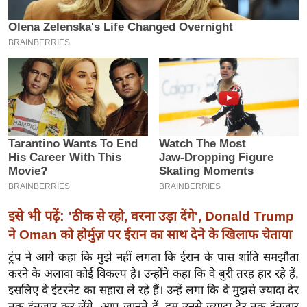
इ
म
ई
-
पे
प
र
मि
सा
ल
इसे भी पढ़ें:
'ठीक से रहो, वरना उड़ा देंगे', Donald Trump
बे
ने Oman को होर्मुज़ पर ईरान का साथ देने के खिलाफ चेताया
मि
सा
ट्रंप ने आगे कहा कि मुझे नहीं लगता कि ईरान के पास शांति समझौता
ल
करने के अलावा कोई विकल्प है। उन्होंने कहा कि वे बुरी तरह हार रहे हैं,
इसलिए वे इंटरनेट का सहारा ले रहे हैं। उन्हें लगा कि वे मुझसे ज़्यादा देर
श
तक इंतज़ार कर लेंगे, आप जानते हैं, हम उनसे ज़्यादा देर तक इंतज़ार