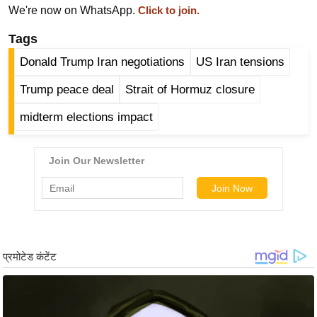
ड
We're now on WhatsApp.
Click to join.
हॉ
Tags
ली
वु
Donald Trump Iran negotiations
US Iran tensions
ड
Trump peace deal
Strait of Hormuz closure
फि
ल्म
midterm elections impact
स
मी
क्षा
B
r
e
a
k
i
n