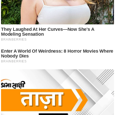
ट
ने
स
मं
त्रा
रि
ले
श
न
शि
प
रा
ज
नी
ति
वि
श्ले