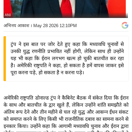
य
बि
ANI
ज़
अभिनय आकाश
। May 28 2026 12:10PM
ने
स
ट्रंप ने इस बात पर जोर देते हुए कहा कि मध्यावधि चुनावों से
उ
उनकी युद्ध रणनीति प्रभावित नहीं होगी, लेकिन साथ ही उन्होंने
द्यो
यह भी कहा कि ईरान लगभग खत्म हो चुकी बातचीत कर रहा
ग
है। अमेरिकी राष्ट्रपति ने कहा, हो सकता है हमें वापस जाकर इसे
ज
पूरा करना पड़े, हो सकता है न करना पड़े।
ग
त
वि
अमेरिकी राष्ट्रपति डोनाल्ड ट्रंप ने कैबिनेट बैठक में संकेत दिया कि ईरान
शे
के साथ और बातचीत के द्वार खुले हैं, लेकिन उन्होंने शांति समझौते को
ष
अंतिम रूप देने और तीन महीने से चल रहे युद्ध और आसन्न ईंधन संकट
ज्ञ
को समाप्त करने के लिए किसी भी राजनीतिक दबाव का सामना करने से
रा
इनकार किया। उन्होंने कहा कि आगामी मध्यावधि चुनाव और ईरान द्वारा