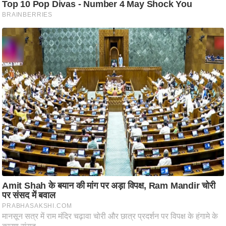
ति
ष
प्र
भु
म
हि
मा
/
ध
र्म
स्थ
ल
व्र
त
त्यो
हा
र