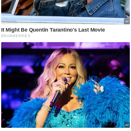
आ
र
.
आ
ई
.
चा
य
प
र
स
मी
क्षा
ध
र्म
ज्यो