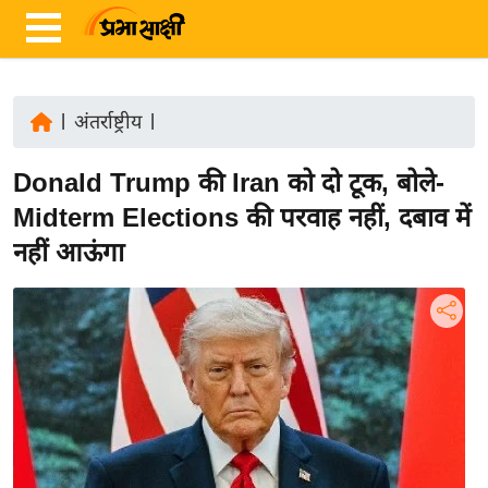
|
अंतर्राष्ट्रीय
|
ता
Donald Trump की Iran को दो टूक, बोले-
ज़ा
ख
Midterm Elections की परवाह नहीं, दबाव में
ब
नहीं आऊंगा
र
रा
ष्ट्री
य
अं
त
र्रा
ष्ट्री