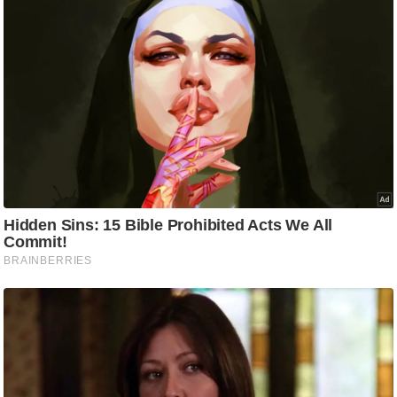
g
N
e
w
s
ला
इ
फ
स्टा
इ
ल
टे
क्नॉ
लॉ
जी
ब्यू
टी