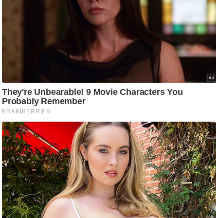
/
फै
श
न
घ
रे
लू
नु
स्खे
प
र्य
ट
न
स्थ
ल
फि