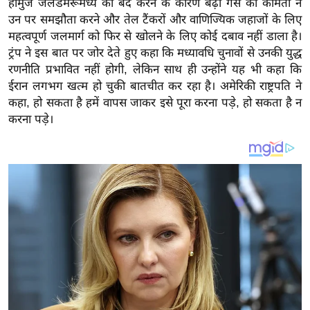
होर्मुज जलडमरूमध्य को बंद करने के कारण बढ़ी गैस की कीमतों ने
य
उन पर समझौता करने और तेल टैंकरों और वाणिज्यिक जहाजों के लिए
ब
महत्वपूर्ण जलमार्ग को फिर से खोलने के लिए कोई दबाव नहीं डाला है।
ज
ट्रंप ने इस बात पर जोर देते हुए कहा कि मध्यावधि चुनावों से उनकी युद्ध
ट
रणनीति प्रभावित नहीं होगी, लेकिन साथ ही उन्होंने यह भी कहा कि
खे
ईरान लगभग खत्म हो चुकी बातचीत कर रहा है। अमेरिकी राष्ट्रपति ने
ल
कहा, हो सकता है हमें वापस जाकर इसे पूरा करना पड़े, हो सकता है न
करना पड़े।
क्रि
के
ट
I
P
L
2
0
2
6
क्रा