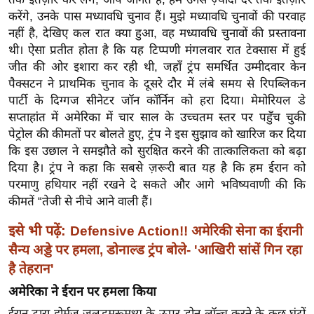
ख्सि
करेंगे, उनके पास मध्यावधि चुनाव हैं। मुझे मध्यावधि चुनावों की परवाह
य
नहीं है, देखिए कल रात क्या हुआ, वह मध्यावधि चुनावों की प्रस्तावना
त
थी। ऐसा प्रतीत होता है कि यह टिप्पणी मंगलवार रात टेक्सास में हुई
यं
जीत की ओर इशारा कर रही थी, जहाँ ट्रंप समर्थित उम्मीदवार केन
ग
पैक्सटन ने प्राथमिक चुनाव के दूसरे दौर में लंबे समय से रिपब्लिकन
इं
पार्टी के दिग्गज सीनेटर जॉन कॉर्निन को हरा दिया। मेमोरियल डे
सप्ताहांत में अमेरिका में चार साल के उच्चतम स्तर पर पहुँच चुकी
डि
पेट्रोल की कीमतों पर बोलते हुए, ट्रंप ने इस सुझाव को खारिज कर दिया
या
कि इस उछाल ने समझौते को सुरक्षित करने की तात्कालिकता को बढ़ा
सा
दिया है। ट्रंप ने कहा कि सबसे ज़रूरी बात यह है कि हम ईरान को
हि
परमाणु हथियार नहीं रखने दे सकते और आगे भविष्यवाणी की कि
त्य
कीमतें “तेजी से नीचे आने वाली हैं।
ज
इसे भी पढ़ें:
Defensive Action!! अमेरिकी सेना का ईरानी
ग
त
सैन्य अड्डे पर हमला, डोनाल्ड ट्रंप बोले- 'आखिरी सांसें गिन रहा
है तेहरान'
ऑ
टो
अमेरिका ने ईरान पर हमला किया
व
ईरान द्वारा होर्मुज जलडमरूमध्य के ऊपर ड्रोन लॉन्च करने के कुछ घंटों