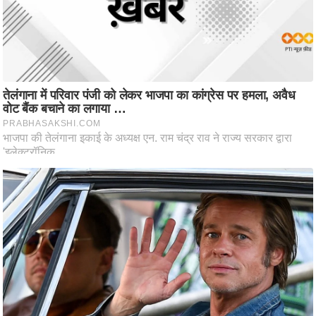
ष
ण
स
म
सा
म
यि
क
मा
तृ
भू
मि
स्तं
भ
ए
म
.